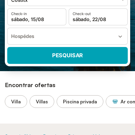
Costitx
Check-in
Check-out
sábado, 15/08
sábado, 22/08
Hospédes
PESQUISAR
Encontrar ofertas
Villa
Villas
Piscina privada
Ar co