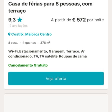
Casa de férias para 8 pessoas, com
Can Pina - Casa Arco!...
terraço
9,3
€ 572
A partir de
por noite
17
avaliações
Costitx, Maiorca Centro
8 pess.
4 quartos
378 m²
Wi-Fi, Estacionamento, Garagem, Terraço, Ar
condicionado, TV, TV satélite, Roupas de cama
Cancelamento Gratuito
Veja oferta