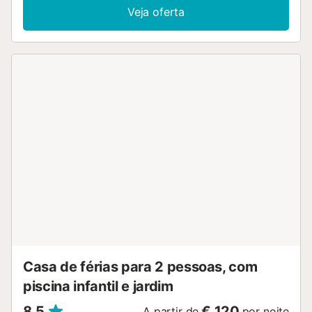
Comodidades adicionais incluem Wi-Fi (adequado para
Veja oferta
trabalhar de casa), ar condicionado, uma máquina de lavar
roupa e uma televisão, bem como uma cadeira alta e um
berço para bebés, mediante pedido. A área externa
privada inclui uma varanda, terraços (abertos e cobertos)
e um jacuzzi. Aqui pode relaxar com um copo de vinho,
enquanto desfruta das belas vistas. Restaurantes, cafés e
bares encontram-se a apenas 2-5 minutos a pé e o
supermercado mais próximo fica a apenas 1 minuto a pé
(74 m). A praia mais próxima fica em Can Picafort (Playa
de Muro), a 27 minutos de carro (27,3 km). Além disso, o
centro de Palma de Mallorca e o seu aeroporto podem ser
alcançados de carro em 30-35 minutos. Há
estacionamento disponível na rua. As roupas de cama e as
toalhas estão incluídas no preço. Arranjos para dormir: um
quarto com 2 camas de solteiro um quarto com uma cama
de casal...
Casa de férias para 2 pessoas, com
piscina infantil e jardim
8,5
€ 120
A partir de
por noite