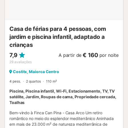
Sineu. A partir desta localização central, pode chegar
facilmente e rapidamente a todas as vilas e praias da ilha.
Aos sábados, realiza-se um mercado semanal nas praças
Mare de Deu e Del Jardi. Por favor, note que não são
aceites grupos ...
Casa de férias para 4 pessoas, com
jardim e piscina infantil, adaptado a
crianças
7,9
€ 160
A partir de
por noite
29
avaliações
Costitx, Maiorca Centro
4 pess.
2 quartos
110 m²
Piscina, Piscina infantil, Wi-Fi, Estacionamento, TV, TV
satélite, Jardim, Roupas de cama, Propriedade cercada,
Toalhas
Bem-vindo à Finca Can Pina - Casa Arco Um retiro
romântico no meio do esplendor mediterrânico Aninhada
em mais de 23.000 m² de natureza mediterrânica de