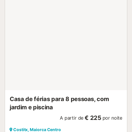
Cascada é uma casa espaçosa e isolada que se
caracteriza por uma combinação bem sucedida de estilo
tradicional de Maiorca e design moderno. A pedra natural
e as grandes janelas que oferecem vistas para a natureza
circundante criam um ambiente autêntico mas
contemporâneo. O alojamento tem um quarto acolhedor,
uma grande casa de banho e uma cozinha totalmente
equipada que está perfeitamente integrada na área de
estar e de jantar. Aqui encontrará tudo o que precisa para
uma estadia confortável. Uma lareira e aquecimento
proporcionam uma atmosfera acolhedora nos meses de
inverno, enquanto os dias quentes de verão podem ser
passados e junto à piscina privada podem ser desfrutados
em completa tranquilidade. A Casa Cascada também
oferece uma entrada separada para que possa desfrutar
da sua...
Casa de férias para 8 pessoas, com
jardim e piscina
€ 225
A partir de
por noite
Costitx, Maiorca Centro