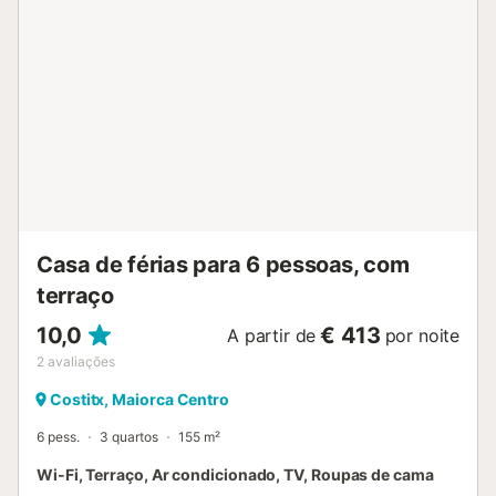
celebrar eventos. São fornecidas toalhas de
praia/piscina....
Casa de férias para 6 pessoas, com
terraço
10,0
€ 413
A partir de
por noite
2
avaliações
Costitx, Maiorca Centro
6 pess.
3 quartos
155 m²
Wi-Fi, Terraço, Ar condicionado, TV, Roupas de cama