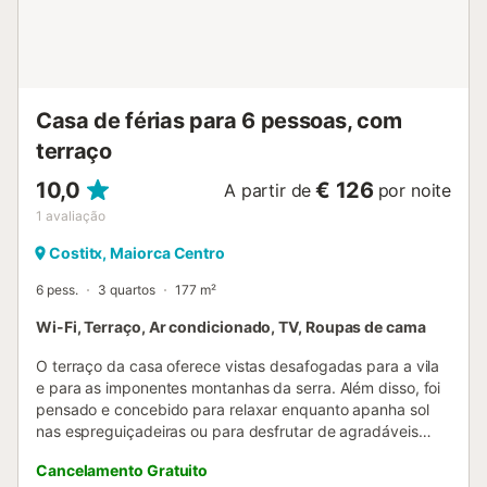
partilhados na propriedade. Não são permitidos eventos
nem festas. Não há transporte público na zona. A casa
situa-se no centro da ilha, ideal para explorar tanto a
montanha como a praia. O ambiente é tranquilo e com
poucos vizinhos. Todas as quartas-feiras há mercado
Casa de férias para 6 pessoas, com
semanal em Sine...
terraço
10,0
€ 126
A partir de
por noite
1
avaliação
Costitx, Maiorca Centro
6 pess.
3 quartos
177 m²
Wi-Fi, Terraço, Ar condicionado, TV, Roupas de cama
O terraço da casa oferece vistas desafogadas para a vila
e para as imponentes montanhas da serra. Além disso, foi
pensado e concebido para relaxar enquanto apanha sol
nas espreguiçadeiras ou para desfrutar de agradáveis
refeições ao ar livre. Nele encontrarão uma ampla mesa e
Cancelamento Gratuito
um churrasco onde poderão preparar e degustar