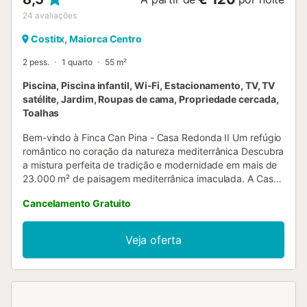
24
avaliações
Costitx, Maiorca Centro
2 pess.
1 quarto
55 m²
Piscina, Piscina infantil, Wi-Fi, Estacionamento, TV, TV
satélite, Jardim, Roupas de cama, Propriedade cercada,
Toalhas
Bem-vindo à Finca Can Pina - Casa Redonda II Um refúgio
romântico no coração da natureza mediterrânica Descubra
a mistura perfeita de tradição e modernidade em mais de
23.000 m² de paisagem mediterrânica imaculada. A Casa
Redonda II está aninhada numa propriedade gerida de
Cancelamento Gratuito
forma sustentável, alimentada pela sua própria
eletricidade e abastecimento de água. Rodeado por
olivais, citrinos, alfazema e loendros, bem como por flores
Veja oferta
sazonais de agaves, palmeiras e jacarandás, este retiro
sereno oferece uma ligação inigualável à natureza. A Casa
Redonda II é uma casa de dois andares maravilhosamente
restaurada que combina harmoniosamente a arquitetura
tradicional com um design elegante e minimalista. Os