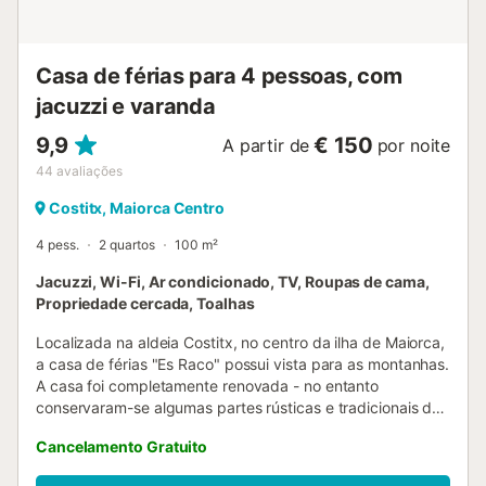
eletricidade nesta propriedade é gerada por energia
eólica. Esta propriedade tem diretrizes para ajudar os
hóspedes com a separação correta ...
Casa de férias para 4 pessoas, com
jacuzzi e varanda
9,9
€ 150
A partir de
por noite
44
avaliações
Costitx, Maiorca Centro
4 pess.
2 quartos
100 m²
Jacuzzi, Wi-Fi, Ar condicionado, TV, Roupas de cama,
Propriedade cercada, Toalhas
Localizada na aldeia Costitx, no centro da ilha de Maiorca,
a casa de férias "Es Raco" possui vista para as montanhas.
A casa foi completamente renovada - no entanto
conservaram-se algumas partes rústicas e tradicionais da
casa - e consiste numa sala de estar/jantar, uma cozinha
Cancelamento Gratuito
bem equipada, 2 quartos, bem como 2 casas de banho. A
propriedade pode, portanto, acomodar 4 pessoas.