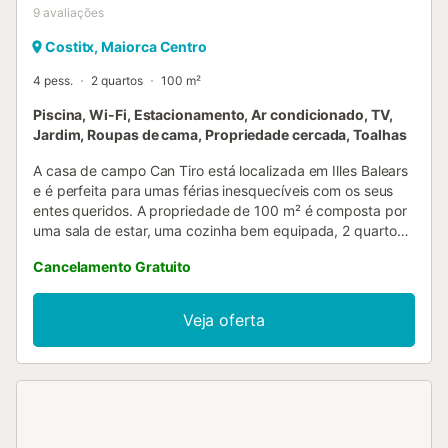
9
avaliações
Costitx, Maiorca Centro
4 pess.
2 quartos
100 m²
Piscina, Wi-Fi, Estacionamento, Ar condicionado, TV,
Jardim, Roupas de cama, Propriedade cercada, Toalhas
A casa de campo Can Tiro está localizada em Illes Balears
e é perfeita para umas férias inesquecíveis com os seus
entes queridos. A propriedade de 100 m² é composta por
uma sala de estar, uma cozinha bem equipada, 2 quartos
e 2 casas de banho e pode, portanto, acomodar 4
Cancelamento Gratuito
pessoas. As comodidades adicionais incluem Wi-Fi, uma
televisão, ar condicionado, bem como uma máquina de
lavar roupa. Além disso, uma mesa de ténis de mesa está
Veja oferta
disponível na propriedade. Também está disponível um
berço para bebés. Este alojamento dispõe de uma piscina
privada, de um jardim, de um terraço aberto, de um
terraço coberto e de uma área para churrascos. Estão
disponíveis 3 lugares de estacionamento na propriedade.
Não são permitidos animais de estimação, fumar e