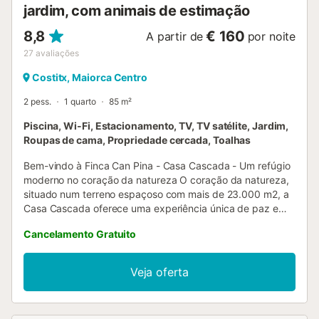
jardim, com animais de estimação
8,8
€ 160
A partir de
por noite
27
avaliações
Costitx, Maiorca Centro
2 pess.
1 quarto
85 m²
Piscina, Wi-Fi, Estacionamento, TV, TV satélite, Jardim,
Roupas de cama, Propriedade cercada, Toalhas
Bem-vindo à Finca Can Pina - Casa Cascada - Um refúgio
moderno no coração da natureza O coração da natureza,
situado num terreno espaçoso com mais de 23.000 m2, a
Casa Cascada oferece uma experiência única de paz e
privacidade. A Cascada oferece uma experiência única de
Cancelamento Gratuito
paz e privacidade. Rodeada por olivais, citrinos, alfazemas
e loendros e aninhada em extensos jardins, que florescem
sazonalmente com agaves, palmeiras e jacarandás, viverá
Veja oferta
um verdadeiro paraíso mediterrânico. A propriedade é
autossuficiente com a sua própria eletricidade e água, o
que torna a sua estadia ainda mais exclusiva. A Casa