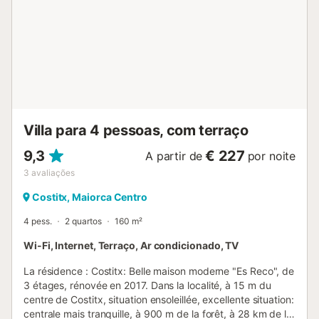
Durante os meses mais frios, a lareira e o aquecimento
garantem uma atmosfera quente e convidativa, enquanto
no verão, os terraços iluminados pelo sol e uma grande
piscina privada proporcionam o máximo em relaxamento e
isolamento. Estão disponíveis acomodações adicionais no
resort, oferecendo um equilíbrio perfeito entre privacidade,
conforto e o estilo de vida mediterr...
Villa para 4 pessoas, com terraço
9,3
€ 227
A partir de
por noite
3
avaliações
Costitx, Maiorca Centro
4 pess.
2 quartos
160 m²
Wi-Fi, Internet, Terraço, Ar condicionado, TV
La résidence : Costitx: Belle maison moderne "Es Reco", de
3 étages, rénovée en 2017. Dans la localité, à 15 m du
centre de Costitx, situation ensoleillée, excellente situation:
centrale mais tranquille, à 900 m de la forêt, à 28 km de la