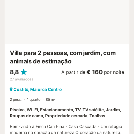
de lavar roupa, um ferro de engomar e uma tábua de
engomar. Na casa há também três quartos duplos (um
deles com ar condicionado) e duas casas de banho, uma
com banheira e a outra com chuveiro. Se viajarem com o
vosso bebé, podemos fornecer um berço e uma cadeira
de alimentação. Costitx é o local perfeito para descobrir o
autêntico carácter mallorquino. A vila dispõe dos serviços
básicos, embora esteja perto de outras vilas como Sineu
ou Inca, onde encontrarão tudo o necessár...
Villa para 2 pessoas, com jardim, com
animais de estimação
8,8
€ 160
A partir de
por noite
27
avaliações
Costitx, Maiorca Centro
2 pess.
1 quarto
85 m²
Piscina, Wi-Fi, Estacionamento, TV, TV satélite, Jardim,
Roupas de cama, Propriedade cercada, Toalhas
Bem-vindo à Finca Can Pina - Casa Cascada - Um refúgio
moderno no coração da natureza O coração da natureza,