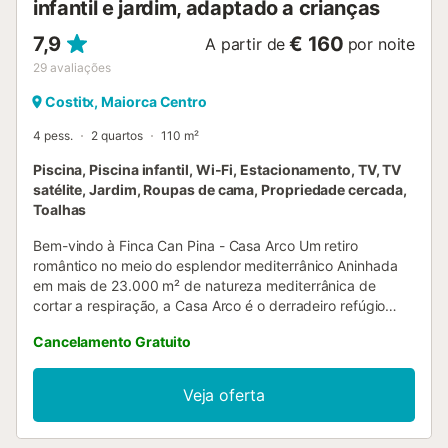
infantil e jardim, adaptado a crianças
7,9
€ 160
A partir de
por noite
29
avaliações
Costitx, Maiorca Centro
4 pess.
2 quartos
110 m²
Piscina, Piscina infantil, Wi-Fi, Estacionamento, TV, TV
satélite, Jardim, Roupas de cama, Propriedade cercada,
Toalhas
Bem-vindo à Finca Can Pina - Casa Arco Um retiro
romântico no meio do esplendor mediterrânico Aninhada
em mais de 23.000 m² de natureza mediterrânica de
cortar a respiração, a Casa Arco é o derradeiro refúgio
para quem procura tranquilidade, exclusividade e
Cancelamento Gratuito
relaxamento. Esta propriedade autossuficiente, com
eletricidade e água próprias, está rodeada por uma
paisagem pitoresca com olivais, citrinos, alfazema e
Veja oferta
loendros. As flores sazonais de agaves, palmeiras e
jacarandás contribuem para o encanto dos amplos jardins,
criando um verdadeiro oásis mediterrânico. A Casa Arco é