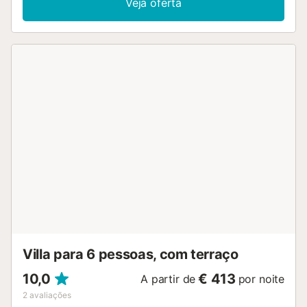
Veja oferta
disponível na propriedade. Também está disponível um
berço para bebés. Este alojamento dispõe de uma piscina
privada, de um jardim, de um terraço aberto, de um
terraço coberto e de uma área para churrascos. Estão
disponíveis 3 lugares de estacionamento na propriedade.
Não são permitidos animais de estimação, fumar e
celebrar eventos. São fornecidas toalhas de
praia/piscina....
Villa para 6 pessoas, com terraço
10,0
€ 413
A partir de
por noite
2
avaliações