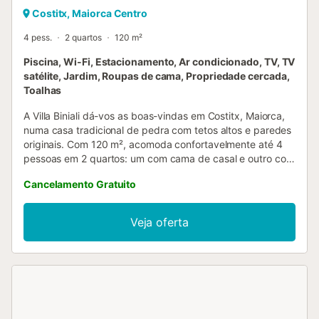
Costitx, Maiorca Centro
4 pess.
2 quartos
120 m²
Piscina, Wi-Fi, Estacionamento, Ar condicionado, TV, TV
satélite, Jardim, Roupas de cama, Propriedade cercada,
Toalhas
A Villa Biniali dá-vos as boas-vindas em Costitx, Maiorca,
numa casa tradicional de pedra com tetos altos e paredes
originais. Com 120 m², acomoda confortavelmente até 4
pessoas em 2 quartos: um com cama de casal e outro com
2 camas individuais, ambos com vista para o exterior.
Cancelamento Gratuito
Dispõe de 2 casas de banho, uma interior com duche
completo e outra exterior. A cozinha está totalmente
equipada e integra-se com a sala de estar/jantar, que
Veja oferta
inclui mesa de refeições, sofá, TV e lareira. O ar
condicionado está na sala, e nos quartos há ventoinhas.
Têm ainda Wi-Fi de alta velocidade adequado para
videochamadas, máquina de lavar roupa, acesso sem
escadas, check-in automático e berço para bebé. No
exterior, desfrutam de um amplo terreno privado em
ambiente campestre com vistas para a montanha. A