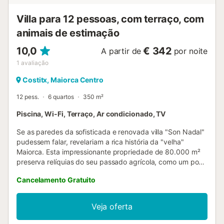
Villa para 12 pessoas, com terraço, com
animais de estimação
10,0
€ 342
A partir de
por noite
1
avaliação
Costitx, Maiorca Centro
12 pess.
6 quartos
350 m²
Piscina, Wi-Fi, Terraço, Ar condicionado, TV
Se as paredes da sofisticada e renovada villa "Son Nadal"
pudessem falar, revelariam a rica história da "velha"
Maiorca. Esta impressionante propriedade de 80.000 m²
preserva relíquias do seu passado agrícola, como um poço
e um arado de madeira, entre velhas palmeiras e oliveiras.
Cancelamento Gratuito
Um caminho pavimentado conduz do terraço sombreado
para a bela área da piscina, rodeada por um terraço de
pedra para banhos de sol, onde pode relaxar sob grandes
Veja oferta
guarda-sóis. No terraço coberto, encontra-se uma longa
mesa de jantar onde poderá desfrutar de pratos de verão,