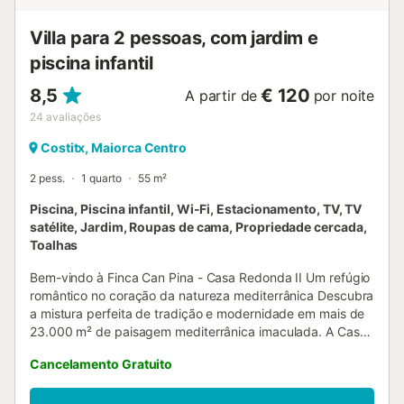
em completa tranquilidade. A Casa Cascada também
oferece uma entrada separada para que possa desfrutar
Villa para 2 pessoas, com jardim e
da sua...
piscina infantil
8,5
€ 120
A partir de
por noite
24
avaliações
Costitx, Maiorca Centro
2 pess.
1 quarto
55 m²
Piscina, Piscina infantil, Wi-Fi, Estacionamento, TV, TV
satélite, Jardim, Roupas de cama, Propriedade cercada,
Toalhas
Bem-vindo à Finca Can Pina - Casa Redonda II Um refúgio
romântico no coração da natureza mediterrânica Descubra
a mistura perfeita de tradição e modernidade em mais de
23.000 m² de paisagem mediterrânica imaculada. A Casa
Redonda II está aninhada numa propriedade gerida de
Cancelamento Gratuito
forma sustentável, alimentada pela sua própria
eletricidade e abastecimento de água. Rodeado por
olivais, citrinos, alfazema e loendros, bem como por flores