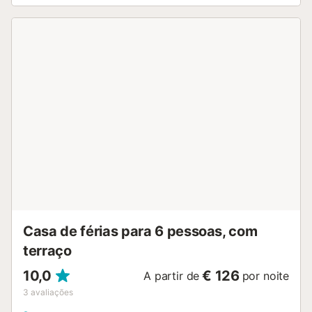
talvez cozinhados na churrasqueira. No interior, a villa
combina o charme tradicional com o conforto moderno. A
sala de estar em plano aberto está decorada com bom
gosto e possui uma lareira. Existem seis quartos para
acomodar doze pessoas, cinco dos quais com ar
condicionado e um com ventoinha. Com quatro casas de
banho elegantes e amplas áreas de estar, esta villa é ideal
para famílias. A Finca "Son Nadal" está situada num belo
local isolado na pitoresca vila de Costitx, no coração da
ilha. A maravilhosa propriedade encontra-se num ambiente
natural muito tranquilo, entre as vilas maiores de Inca e
Sineu. A partir desta localização central, pode chegar
facilmente e rapidamente a todas as vilas e praias da ilha.
Aos sábados, realiza-se um mercado semanal nas praças
Mare de Deu e Del Jardi. Por favor, note que não são
aceites grupos ...
Casa de férias para 6 pessoas, com
terraço
10,0
€ 126
A partir de
por noite
3
avaliações