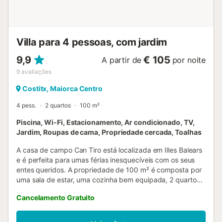
quarto com 2 camas de solteiro um quarto com uma cama
de casal...
Villa para 4 pessoas, com jardim
9,9
€ 105
A partir de
por noite
9
avaliações
Costitx, Maiorca Centro
4 pess.
2 quartos
100 m²
Piscina, Wi-Fi, Estacionamento, Ar condicionado, TV,
Jardim, Roupas de cama, Propriedade cercada, Toalhas
A casa de campo Can Tiro está localizada em Illes Balears
e é perfeita para umas férias inesquecíveis com os seus
entes queridos. A propriedade de 100 m² é composta por
uma sala de estar, uma cozinha bem equipada, 2 quartos
e 2 casas de banho e pode, portanto, acomodar 4
Cancelamento Gratuito
pessoas. As comodidades adicionais incluem Wi-Fi, uma
televisão, ar condicionado, bem como uma máquina de
lavar roupa. Além disso, uma mesa de ténis de mesa está