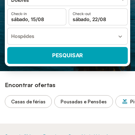
Dolores
Check-in
Check-out
sábado, 15/08
sábado, 22/08
Hospédes
PESQUISAR
Encontrar ofertas
Casas de férias
Pousadas e Pensões
Pi