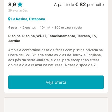
8,9
€ 82
A partir de
por noite
29
avaliações
La Resina, Estepona
4 pess.
2 quartos
104 m²
800 m para a costa
Piscina, Piscina, Wi-Fi, Estacionamento, Terraço, TV,
Jardim
Ampla e confortável casa de férias com piscina privada na
Costa del Sol. Situada entre as vilas de Torrox e Frigiliana,
aos pés da serra Almijara, é ideal para escapar ao stress
do dia a dia e relaxar na natureza. A casa dispõe de 2
quartos, 2 casas de banho, uma cozinha totalmente
equipada e uma sala de estar espaçosa. Possui ainda um
grande terraço, ao qual se acede a partir da sala por uma
Veja oferta
escada. Tem acesso a uma piscina privada e a uma
churrasqueira, e há mobiliário de jardim suficiente para
todos se sentarem ao ar livre. Do terraço, pode contemplar
o grande panorama paisagístico. O interior é rústico e
existe uma acolhedora lareira para se aquecer nas
estações mais frias....