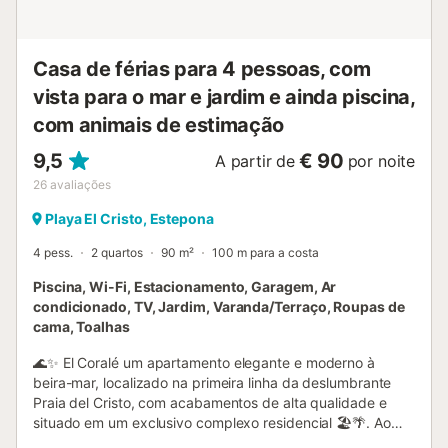
Casa de férias para 4 pessoas, com
vista para o mar e jardim e ainda piscina,
com animais de estimação
9,5
€ 90
A partir de
por noite
26
avaliações
Playa El Cristo, Estepona
4 pess.
2 quartos
90 m²
100 m para a costa
Piscina, Wi-Fi, Estacionamento, Garagem, Ar
condicionado, TV, Jardim, Varanda/Terraço, Roupas de
cama, Toalhas
🌊✨ El Coralé um apartamento elegante e moderno à
beira-mar, localizado na primeira linha da deslumbrante
Praia del Cristo, com acabamentos de alta qualidade e
situado em um exclusivo complexo residencial 🏖️🌴. Ao
entrar, um hall acolhedor conduz a uma ampla, luminosa e