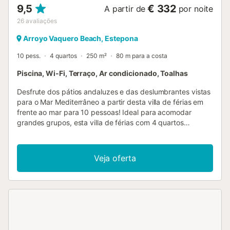
9,5
€ 332
A partir de
por noite
26
avaliações
Arroyo Vaquero Beach, Estepona
10 pess.
4 quartos
250 m²
80 m para a costa
Piscina, Wi-Fi, Terraço, Ar condicionado, Toalhas
Desfrute dos pátios andaluzes e das deslumbrantes vistas
para o Mar Mediterrâneo a partir desta villa de férias em
frente ao mar para 10 pessoas! Ideal para acomodar
grandes grupos, esta villa de férias com 4 quartos
acolhedores com casa de banho privativa garante uma
estadia inesquecível na Costa del Sol em qualquer época
do ano. A villa está localizada num complexo com uma
Veja oferta
piscina exterior partilhada e fica a um passo da costa,
tornando-a perfeita para umas férias de sol, areia e mar. A
propriedade possui vários pátios interligados para
desfrutar de uma bebida e relaxar. Existe também a opção
de jantar ao ar livre para aproveitar ao máximo a sua
localização soalheira e tranquila. No interior, a villa está
dividida em dois pisos e oferece uma sala de estar com ar