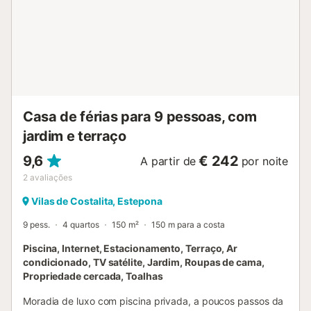
passear ao longo da praia para agradáveis caminhadas
matinais ou ao pôr do sol. Também encontrará vários
ótimos restaurantes e bares de praia nesta área em
particular. O Penthouse é espaçoso, luminoso e dispõe de
3 amplos terraços. É composto por uma sala de
estar/jantar em plano aberto que dá acesso a uma cozinha
totalmente equipada, novíssima, com tudo o que precisa
e...
Casa de férias para 9 pessoas, com
jardim e terraço
9,6
€ 242
A partir de
por noite
2
avaliações
Vilas de Costalita, Estepona
9 pess.
4 quartos
150 m²
150 m para a costa
Piscina, Internet, Estacionamento, Terraço, Ar
condicionado, TV satélite, Jardim, Roupas de cama,
Propriedade cercada, Toalhas
Moradia de luxo com piscina privada, a poucos passos da