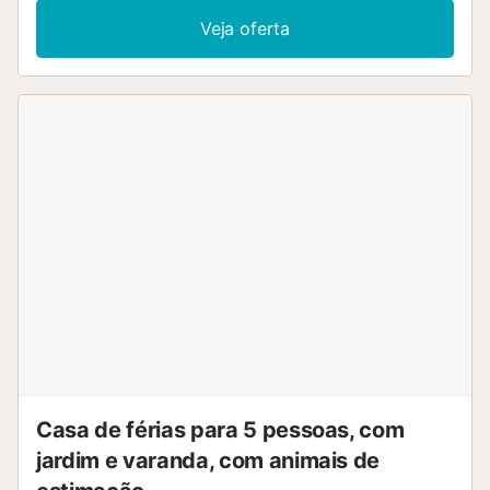
lavar roupa e toalhas de praia ou piscina. Esta propriedade
Veja oferta
de aluguer dispõe de uma área exterior privada com
piscina, jardim, terraço descoberto, terraço coberto,
varanda, churrasqueira e duche exterior. Os acessos ao
jardim e à piscina têm escadas e rampa. A propriedade
encontra-se a 2 km da praia e existe um campo de ténis a
15 minutos a pé. Está disponível um lugar de
estacionamento na propriedade e estacionamento gratuito
na rua. É permitido um máximo de 2 animais de estimação.
O check-in fora do horário habitual pode ser organizado
mediante pedido e está disponível por um custo adicional.
Não é permitido fumar nesta propriedade. Pedimos que
respeitem o horário de silêncio entre as 23:00 e as 08:00.
Apenas são admitidos hóspedes com mais de 25 anos.
Esta propriedade segue diretrizes para a separação
correta de resíduos; mais informações são fornecidas no
local. Tenham em atenção que podem existir regulamentos
governamentais sobre o uso da água durante a vossa
estadia, o que poderá afetar o uso ...
Casa de férias para 5 pessoas, com
jardim e varanda, com animais de