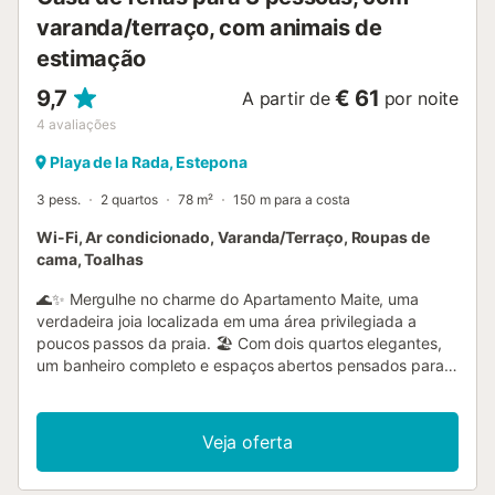
varanda/terraço, com animais de
estimação
9,7
€ 61
A partir de
por noite
4
avaliações
Playa de la Rada, Estepona
3 pess.
2 quartos
78 m²
150 m para a costa
Wi-Fi, Ar condicionado, Varanda/Terraço, Roupas de
cama, Toalhas
🌊✨ Mergulhe no charme do Apartamento Maite, uma
verdadeira joia localizada em uma área privilegiada a
poucos passos da praia. 🏖️ Com dois quartos elegantes,
um banheiro completo e espaços abertos pensados para o
conforto e a convivência, este refúgio à beira-mar é
perfeito para uma escapada tranquila. 🛌 Ao entrar, você
será recebido por um ambiente amplo que integra
Veja oferta
harmoniosamente a sala de estar e a sala de jantar,
criando uma atmosfera ideal para relaxar e compartilhar