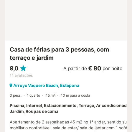
com os cães do proprietário nas áreas exteriores
partilhadas, como o jardim e a piscina. Vários serviços de
bem-estar estão disponíveis mediante pagamento
adicional, como massagens, sauna de infravermelhos com
poltronas de massagem para 2 pessoas, sessões
redutoras, cabine de vapor com programas relaxantes,
reafirmantes, adelgaçantes e anticelulític...
Casa de férias para 3 pessoas, com
terraço e jardim
9,0
€ 80
A partir de
por noite
14
avaliações
Arroyo Vaquero Beach, Estepona
3 pess.
1 quarto
45 m²
40 m para a costa
Piscina, Internet, Estacionamento, Terraço, Ar condicionado, 
Jardim, Roupas de cama
Apartamento de 2 assoalhadas 45 m2 no 1° andar, sentido sul.
mobiliário confortável: sala de estar/ sala de jantar com 1 sofá-