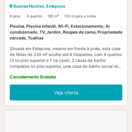
Buenas Noches, Estepona
8 pess.
4 quartos
180 m²
100 m para a costa
Piscina, Piscina infantil, Wi-Fi, Estacionamento, Ar
condicionado, TV, Jardim, Roupas de cama, Propriedade
cercada, Toalhas
Situada em Estepona, mesmo em frente à praia, esta casa
de férias de 230 m² acolhe até 8 hóspedes, com 4 quartos
(3 no piso superior e 1 na cave), 2 casas de banho
completas no piso superior, uma casa de banho social no
rés-do-chão e uma casa de banho com duche na cave. No
Cancelamento Gratuito
rés-do-chão, após o hall de entrada, encontram uma
cozinha ampla e aberta para a sala de estar, com acesso a
um terraço espaçoso onde podem desfrutar de refeições
Veja oferta
com vistas para o mar e os jardins comuns. A partir da
sala, umas escadas levam à cave, um espaço amplo com
o quarto adicional, uma segunda sala com zona de leitura
e jogos, e uma casa de banho com duche e lavatório. A
casa dispõe de ar condicionado, cozinha totalmente
equipada com vários tipos de máquina de café e zona de
lavandaria com máquina de lavar e secar roupa. Para