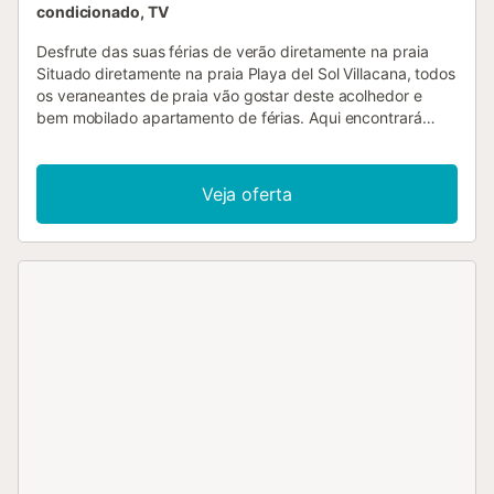
condicionado, TV
Desfrute das suas férias de verão diretamente na praia
Situado diretamente na praia Playa del Sol Villacana, todos
os veraneantes de praia vão gostar deste acolhedor e
bem mobilado apartamento de férias. Aqui encontrará
tudo o que precisa para umas férias banhadas pelo sol.
Quer vá para a praia ou jogue golfe, independentemente
do que planeou, há algo para todos. Na ampla e bem
Veja oferta
equipada cozinha poderá cozinhar maravilhosamente.
Experimente preparar especialidades andaluzas. Na
terraça aberta poderá desfrutar de bebidas frescas sob o
guarda-sol à tarde e mais tarde conversar com uma taça
de vinho sob o céu noturno negro do sul. Dê um mergulho
na piscina exterior partilhada ou nade no belo Mar
Mediterrâneo. Também pode visitar um dos restaurantes
para beber sangria e deliciar-se com paella. Visite a
pitoresca cidade de Estepona, com as suas ruas brancas e
calcetadas adornadas com plantas em vaso, restaurantes
animados, bares e belos quilómetros de praias. Pratique
desporto no belo campo de golfe nas proximidades e
dirija-se a Marbella....