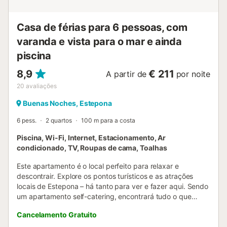
durante períodos de seca....
Casa de férias para 6 pessoas, com
varanda e vista para o mar e ainda
piscina
8,9
€ 211
A partir de
por noite
20
avaliações
Buenas Noches, Estepona
6 pess.
2 quartos
100 m para a costa
Piscina, Wi-Fi, Internet, Estacionamento, Ar
condicionado, TV, Roupas de cama, Toalhas
Este apartamento é o local perfeito para relaxar e
descontrair. Explore os pontos turísticos e as atrações
locais de Estepona – há tanto para ver e fazer aqui. Sendo
um apartamento self-catering, encontrará tudo o que
precisa para uma estadia perfeita. A cozinha tem
Cancelamento Gratuito
frigorífico, congelador, placa, forno, chaleira, congelador e
micro-ondas, bem como uma máquina de café. O