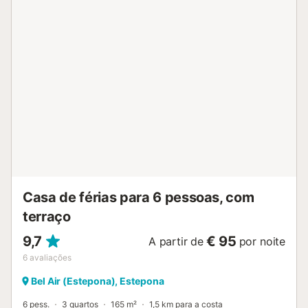
Está disponível um lugar de estacionamento na
propriedade. É permitido um máximo de 2 animais de
estimação. Não é permitido fumar e celebrar eventos. Por
favor, note que poderá haver regulamentos
governamentais sobre a água em vigor na altura da sua
visita, o que poderá afetar a utilização da piscina, a rega
do jardim ou limitar a utilização da água da torneira....
Casa de férias para 6 pessoas, com
terraço
9,7
€ 95
A partir de
por noite
6
avaliações
Bel Air (Estepona), Estepona
6 pess.
3 quartos
165 m²
1,5 km para a costa