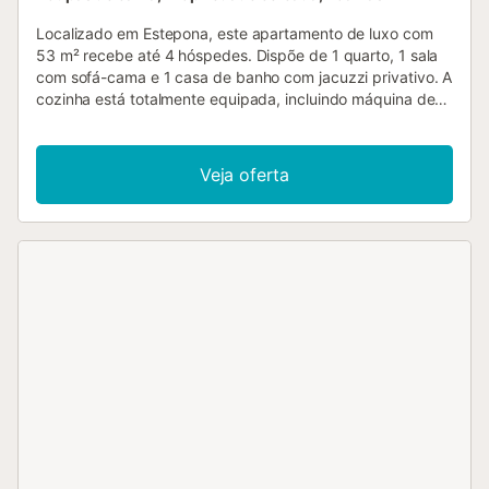
Localizado em Estepona, este apartamento de luxo com
53 m² recebe até 4 hóspedes. Dispõe de 1 quarto, 1 sala
com sofá-cama e 1 casa de banho com jacuzzi privativo. A
cozinha está totalmente equipada, incluindo máquina de
café. Entre as comodidades encontram-se Wi-Fi de alta
velocidade ideal para videochamadas, ar condicionado,
televisão privada, máquina de lavar roupa e espaço de
Veja oferta
trabalho dedicado. O acesso é feito sem degraus, tanto no
interior como no exterior, com elevador privativo. Berço
disponível mediante pedido. No terraço privativo
descoberto podem desfrutar de vistas deslumbrantes
para o mar e a serra. O jardim e a piscina exterior
partilhados estão disponíveis todo o ano. Existe um campo
de ténis a 15 minutos a pé. Estacionamento partilhado em
garagem para 1 viatura e transportes públicos acessíveis
nas proximidades. Animais de estimação são bem-vindos
(máximo 1), incluindo animais de assistência. Não são
permitidos eventos. Câmaras de segurança monitorizam
as áreas exteriores do edifício. Apenas a 200 metros de
uma praia tranquila e perto de campos de golfe, este
apartamento é ideal para escapadinhas românticas ou