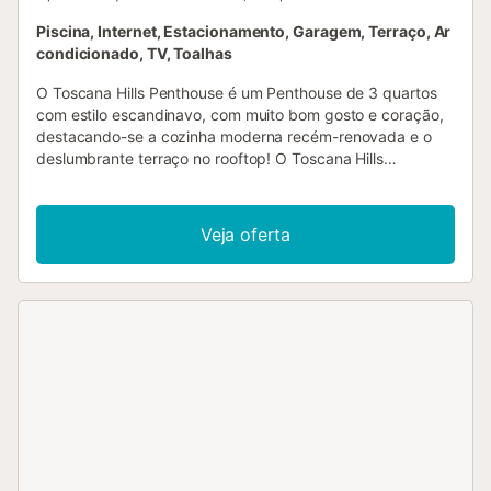
Piscina, Internet, Estacionamento, Garagem, Terraço, Ar
condicionado, TV, Toalhas
O Toscana Hills Penthouse é um Penthouse de 3 quartos
com estilo escandinavo, com muito bom gosto e coração,
destacando-se a cozinha moderna recém-renovada e o
deslumbrante terraço no rooftop! O Toscana Hills
Penthouse oferece o melhor dos dois mundos, sendo a
escolha perfeita para uma casa de férias. Está idealmente
localizado em Costalita, numa zona tranquila com vistas
Veja oferta
relaxantes sobre o mar e as montanhas, mas a apenas 5
minutos de carro da praia e um pouco mais de Marbella.
Tem fácil acesso à estrada principal que o leva a Puerto
Banús numa direção, com o seu glamour, lojas e
restaurantes chiques, e à cidade de Estepona a oeste,
uma cidade vibrante com bares de tapas e praças, cada
uma a meros 10 minutos de carro. Além disso, está muito
perto do prestigiado Villa Padierna Golf Resort, com os
seus 3 campos de golfe e Beach and Racquet club. Estas
instalações estão abertas a hóspedes externos, permitindo
ótimas comodidades 5* mesmo à volta da esquina. Ao
descer até à praia, encontrará um passadiço que permite