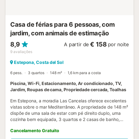
férias relaxantes. Pavimento em mármore e magníficos
jardins comuns junto à piscina partilhada....
Casa de férias para 6 pessoas, com
jardim, com animais de estimação
8,9
€ 158
A partir de
por noite
9
avaliações
Estepona, Costa del Sol
6 pess.
3 quartos
148 m²
1,6 km para a costa
Piscina, Wi-Fi, Estacionamento, Ar condicionado, TV,
Jardim, Roupas de cama, Propriedade cercada, Toalhas
Em Estepona, a moradia Las Cancelas oferece excelentes
vistas sobre o mar Mediterrâneo. A propriedade de 148 m²
dispõe de uma sala de estar com pé direito duplo, uma
cozinha bem equipada, 3 quartos e 2 casas de banho,
acomodando até 6 pessoas. Serviços adicionais incluem
Cancelamento Gratuito
Wi-Fi com espaço de trabalho dedicado para escritório em
casa, televisão, ar condicionado, ventoinha, máquina de