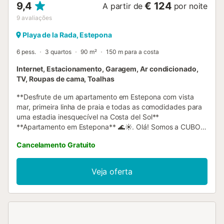
9,4
€ 124
A partir de
por noite
9
avaliações
Playa de la Rada, Estepona
6 pess.
3 quartos
90 m²
150 m para a costa
Internet, Estacionamento, Garagem, Ar condicionado,
TV, Roupas de cama, Toalhas
**Desfrute de um apartamento em Estepona com vista
mar, primeira linha de praia e todas as comodidades para
uma estadia inesquecível na Costa del Sol**
**Apartamento em Estepona** 🌊☀️. Olá! Somos a CUBO'S
HOLIDAY HOMES, especializada em alojamentos de férias
Cancelamento Gratuito
desde 2005. Este precioso apartamento em Estepona é o
refúgio ideal para quem procura combinar a autenticidade
de uma vila portuária com o conforto moderno e vistas
Veja oferta
panorâmicas sobre o Mediterrâneo. Situado na Avenida de
Espanha, em primeira linha de praia, este alojamento de
90 m² oferece espaço para até 6 pessoas em 3 quartos,
com uma casa de banho equipada com base de duche.
Perfeito para famílias ou grupos, o apartamento conta com