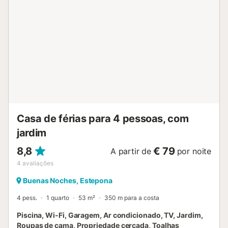
quem viaja com crianças, estão disponíveis cadeira alta e
berço de viagem. O self check-in está disponível para
maior comodidade. A moradia encontra-se na primeira
linha de praia e oferece acesso direto ao mar. Há um lugar
de estacionamento privado em frente à casa e
estacionamento adicional nas imediações. Não são
permitidos eventos na propriedade. A casa distribui-se por
três pisos: rés-do-chão, piso superior e cave. O quarto na
cave tem uma janela pequena sem vista e menos
ventilação. A cave inclui ainda uma segunda sala com
sofá, livros e TV, além de casa de banho com lavatór...
Casa de férias para 4 pessoas, com
jardim
8,8
€ 79
A partir de
por noite
4
avaliações
Buenas Noches, Estepona
4 pess.
1 quarto
53 m²
350 m para a costa
Piscina, Wi-Fi, Garagem, Ar condicionado, TV, Jardim,
Roupas de cama, Propriedade cercada, Toalhas