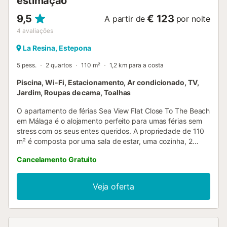
estimação
9,5
€ 123
A partir de
por noite
4
avaliações
La Resina, Estepona
5 pess.
2 quartos
110 m²
1,2 km para a costa
Piscina, Wi-Fi, Estacionamento, Ar condicionado, TV,
Jardim, Roupas de cama, Toalhas
O apartamento de férias Sea View Flat Close To The Beach
em Málaga é o alojamento perfeito para umas férias sem
stress com os seus entes queridos. A propriedade de 110
m² é composta por uma sala de estar, uma cozinha, 2
quartos e 2 casas de banho e pode, portanto, acomodar 5
Cancelamento Gratuito
pessoas. As comodidades adicionais incluem Wi-Fi, uma
televisão, ar condicionado, uma máquina de lavar roupa,
bem como livros e brinquedos para crianças. Descubra um
Veja oferta
aluguer de férias com uma piscina privada, jardim e
varanda, perfeito para relaxar e desfrutar do ar livre. A
propriedade fica apenas a 15 minutos a pé da praia de
Sonora. A uma curta distância a pé do campo de padel.