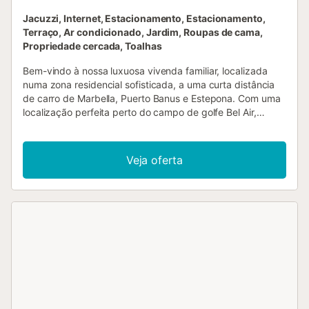
Jacuzzi, Internet, Estacionamento, Estacionamento,
Terraço, Ar condicionado, Jardim, Roupas de cama,
Propriedade cercada, Toalhas
Bem-vindo à nossa luxuosa vivenda familiar, localizada
numa zona residencial sofisticada, a uma curta distância
de carro de Marbella, Puerto Banus e Estepona. Com uma
localização perfeita perto do campo de golfe Bel Air,
supermercados, restaurantes, cafés e da praia, esta
vivenda oferece conveniência e tranquilidade. Por favor,
note que esta propriedade tem um requisito de idade
Veja oferta
mínima de 50 anos para reservas. É estritamente para
famílias, e grupos jovens não são permitidos. A vivenda
dispõe de uma piscina aquecida e está situada numa área
residencial tranquila entre Bel Air e El Paraiso, perto do
campo de golfe El Paraiso. A apenas 150 metros,
encontrará o Tennis Club Belair com o seu restaurante, e a
praia fica a apenas 1 km de distância, oferecendo vários
bares de praia e restaurantes à escolha. Supermercados
como Mercadona e Lidl ficam a cerca de 800 metros, e
muitos outros bares, restaurantes, cafés, farmácias e lojas
estão nas proximidades. Concebida a pensar nas famílias,