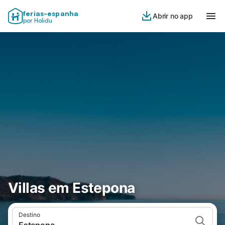
ferias-espanha
Abrir no app
por Holidu
Villas em Estepona
Destino