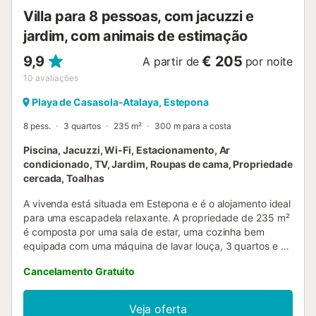
Villa para 8 pessoas, com jacuzzi e
jardim, com animais de estimação
9,9
€ 205
A partir de
por noite
10
avaliações
Playa de Casasola-Atalaya, Estepona
8 pess.
3 quartos
235 m²
300 m para a costa
Piscina, Jacuzzi, Wi-Fi, Estacionamento, Ar
condicionado, TV, Jardim, Roupas de cama, Propriedade
cercada, Toalhas
A vivenda está situada em Estepona e é o alojamento ideal
para uma escapadela relaxante. A propriedade de 235 m²
é composta por uma sala de estar, uma cozinha bem
equipada com uma máquina de lavar louça, 3 quartos e 2
casas de banho, bem como um WC adicional e pode,
Cancelamento Gratuito
portanto, acomodar 8 pessoas. Os sofás-cama podem ser
usados para até 2 crianças cada. As comodidades
adicionais incluem Wi-Fi de alta velocidade (adequado
Veja oferta