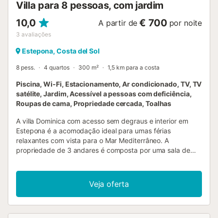
Villa para 8 pessoas, com jardim
10,0
€ 700
A partir de
por noite
3
avaliações
Estepona, Costa del Sol
8 pess.
4 quartos
300 m²
1,5 km para a costa
Piscina, Wi-Fi, Estacionamento, Ar condicionado, TV, TV
satélite, Jardim, Acessível a pessoas com deficiência,
Roupas de cama, Propriedade cercada, Toalhas
A villa Dominica com acesso sem degraus e interior em
Estepona é a acomodação ideal para umas férias
relaxantes com vista para o Mar Mediterrâneo. A
propriedade de 3 andares é composta por uma sala de
estar, uma cozinha, 4 quartos e 4 casas de banho, bem
como um WC adicional e pode, portanto, acomodar 8
pessoas. As comodidades adicionais incluem Wi-Fi de alta
Veja oferta
velocidade (adequado para chamadas de vídeo), uma
smart TV com serviços de streaming, ar condicionado,
uma máquina de lavar roupa, uma máquina de secar