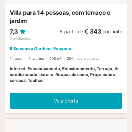
estacionamento privado também estão disponíveis.
Apesar da tranquilidade junto à praia, encontram
Villa para 14 pessoas, com terraço e
excelentes res...
jardim
7,3
€ 343
A partir de
por noite
3
avaliações
Benamara Gardens, Estepona
14 pess.
7 quartos
400 m²
200 m para a costa
Internet, Estacionamento, Estacionamento, Terraço, Ar
condicionado, Jardim, Roupas de cama, Propriedade
cercada, Toalhas
Veja oferta