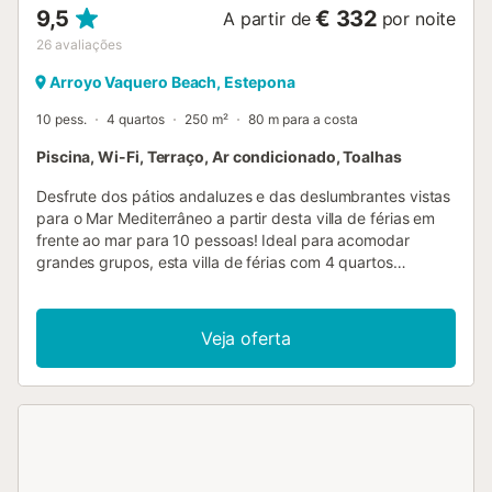
9,5
€ 332
A partir de
por noite
26
avaliações
Arroyo Vaquero Beach, Estepona
10 pess.
4 quartos
250 m²
80 m para a costa
Piscina, Wi-Fi, Terraço, Ar condicionado, Toalhas
Desfrute dos pátios andaluzes e das deslumbrantes vistas
para o Mar Mediterrâneo a partir desta villa de férias em
frente ao mar para 10 pessoas! Ideal para acomodar
grandes grupos, esta villa de férias com 4 quartos
acolhedores com casa de banho privativa garante uma
estadia inesquecível na Costa del Sol em qualquer época
do ano. A villa está localizada num complexo com uma
Veja oferta
piscina exterior partilhada e fica a um passo da costa,
tornando-a perfeita para umas férias de sol, areia e mar. A
propriedade possui vários pátios interligados para
desfrutar de uma bebida e relaxar. Existe também a opção
de jantar ao ar livre para aproveitar ao máximo a sua
localização soalheira e tranquila. No interior, a villa está
dividida em dois pisos e oferece uma sala de estar com ar