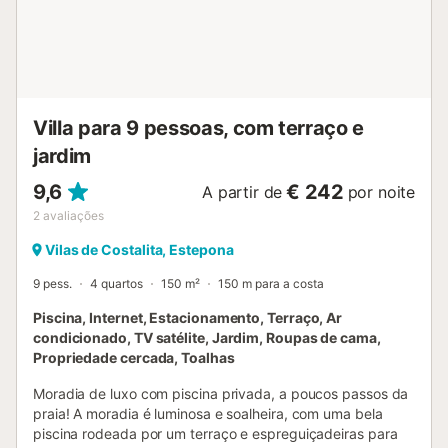
correta de resíduos; mais informações são fornecidas no
local. Tenham em atenção que podem existir regulamentos
governamentais sobre o uso da água durante a vossa
estadia, o que poderá afetar o uso ...
Villa para 9 pessoas, com terraço e
jardim
9,6
€ 242
A partir de
por noite
2
avaliações
Vilas de Costalita, Estepona
9 pess.
4 quartos
150 m²
150 m para a costa
Piscina, Internet, Estacionamento, Terraço, Ar
condicionado, TV satélite, Jardim, Roupas de cama,
Propriedade cercada, Toalhas
Moradia de luxo com piscina privada, a poucos passos da
praia! A moradia é luminosa e soalheira, com uma bela
piscina rodeada por um terraço e espreguiçadeiras para