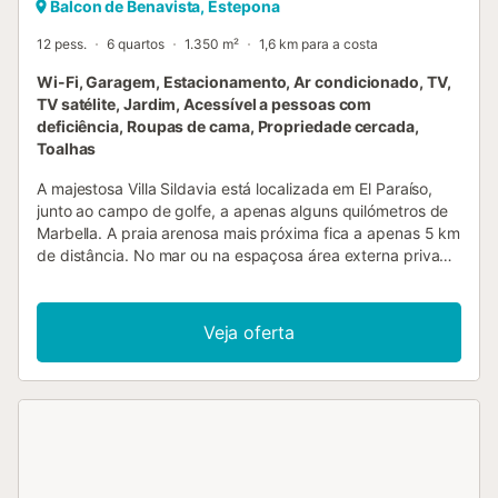
Balcon de Benavista, Estepona
12 pess.
6 quartos
1.350 m²
1,6 km para a costa
Wi-Fi, Garagem, Estacionamento, Ar condicionado, TV,
TV satélite, Jardim, Acessível a pessoas com
deficiência, Roupas de cama, Propriedade cercada,
Toalhas
A majestosa Villa Sildavia está localizada em El Paraíso,
junto ao campo de golfe, a apenas alguns quilómetros de
Marbella. A praia arenosa mais próxima fica a apenas 5 km
de distância. No mar ou na espaçosa área externa privada
com piscina, passará horas relaxantes sob o sol espanhol.
A exclusiva vila de 1.350 m² tem uma sala de estar, uma
cozinha bem equipada com 2 máquinas de lavar loiça, 6
Veja oferta
quartos, 6 casas de banho com chão aquecido, uma casa
de banho extra e pode acomodar 12 pessoas.
Comodidades adicionais incluem Wi-Fi (adequado para
chamadas de vídeo), ar condicionado, colunas JBL, TV por
satélite com Apple TV, Netflix e mais de 1000 canais, 2
máquinas de lavar roupas, 2 secadoras de roupas e um
cofre. Nesta acomodação amiga das crianças há 2 berços