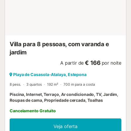
a piscina tem um portão de segurança. A área de estar
exterior inclui um terraço confortável com churrasqueira,
uma área de jantar exterior e um salão acolhedor. O
terraço na cobertura oferece uma bela vista da piscina e
da área circundante. O famoso Puerto Banus fica nas
proximidades, a apenas 12 km de distância, oferecendo
restaurantes requintados, boutiques de designer, bares de
Villa para 8 pessoas, com varanda e
praia, centros comer...
jardim
€ 166
A partir de
por noite
Playa de Casasola-Atalaya, Estepona
8 pess.
3 quartos
192 m²
700 m para a costa
Piscina, Internet, Terraço, Ar condicionado, TV, Jardim,
Roupas de cama, Propriedade cercada, Toalhas
Cancelamento Gratuito
Veja oferta