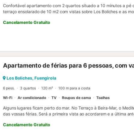
Confortável apartamento com 2 quartos situado a 10 minutos a pé d
terraço ensolarado de 10 m2 com vistas sobre Los Boliches e as 
pessoas. Um grande supermercado, a estação ferroviária de Los Bol
Cancelamento Gratuito
transportes públicos, juntamente com muitos bares e restaurantes,
apartamento oferece Wifi gratuito, smart TV de ecrã plano com ser
totalmente equipada, roupa de cama e toalhas, incluindo toalhas de 
refeições e ambos os quartos beneficiam de unidades de ar condi
podem praticar paddle boarding e jet ski na Praia de Los Boliches
apenas a 3,9 km. Los Boliches é um subúrbio muito agradável de F
atmosfera mais descontraída, estando apenas a 20 minutos a pé o
Apartamento de férias para 6 pessoas, com v
autocarro do centro de Fuengirola. O aeroporto mais próximo é o d
distância....
Los Boliches, Fuengirola
6 pess.
3 quartos
120 m²
100 m para a costa
Wi-Fi
Ar condicionado
TV
Roupas de cama
Toalhas
Alguns lugares ficam perto do mar. No Terraço à Beira-Mar, o Med
das vossas férias. Será a primeira vista ao acordarem e a última a
no passeio marítimo de Los Boliches (Fuengirola), este apartamen
Cancelamento Gratuito
hóspedes e oferece o equilíbrio perfeito entre conforto, espaço e u
mar. A ampla varanda é o local ideal para tomar o pequeno-almoço 