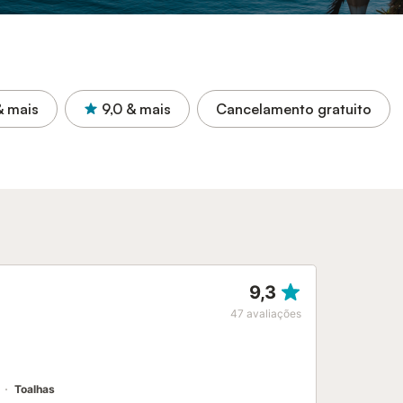
& mais
9,0
& mais
Cancelamento gratuito
9,3
47
avaliações
Toalhas