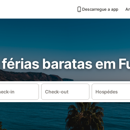
Descarregue a app
An
férias baratas em F
eck-in
Check-out
Hospédes