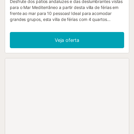
Desfrute dos pátios andaluzes e das deslumbrantes vistas
para o Mar Mediterrâneo a partir desta villa de férias em
frente ao mar para 10 pessoas! Ideal para acomodar
grandes grupos, esta villa de férias com 4 quartos
acolhedores com casa de banho privativa garante uma
estadia inesquecível na Costa del Sol em qualquer época
do ano. A villa está localizada num complexo com uma
Veja oferta
piscina exterior partilhada e fica a um passo da costa,
tornando-a perfeita para umas férias de sol, areia e mar. A
propriedade possui vários pátios interligados para
desfrutar de uma bebida e relaxar. Existe também a opção
de jantar ao ar livre para aproveitar ao máximo a sua
localização soalheira e tranquila. No interior, a villa está
dividida em dois pisos e oferece uma sala de estar com ar
condicionado, Smart TV, sofás macios, uma sala de jantar
interior e uma cozinha totalmente equipada para umas
férias sem preocupações. No piso superior, encontra-se
uma segunda cozinha mais pequena e gratuita, o que
oferece aos hóspedes a oportunidade de tomar um
aperitivo, uma tapa ou uma bebida sem grande esforço. A
varanda da villa é o local ideal para desfrutar de um oásis
de paz ao sol ou à brisa, e quando houver lua cheia,
poderá contemplar o mar diretamente da varanda aberta,