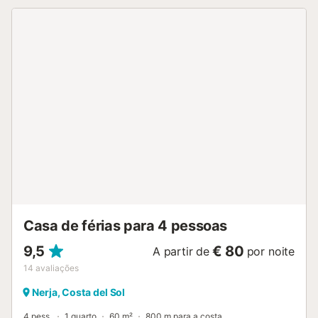
Casa de férias para 4 pessoas
9,5
€ 80
A partir de
por noite
14
avaliações
Nerja, Costa del Sol
4 pess.
1 quarto
60 m²
800 m para a costa