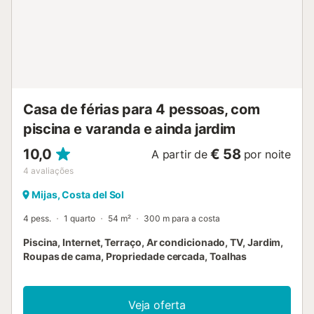
banho encontra-se no rés do chão e o acesso é feito por
escadas. Podem existir restrições governamentais de
água durante a vossa estadia, afetando o uso da piscina,
rega do jardim ou o consumo de água da torneira....
Casa de férias para 4 pessoas, com
piscina e varanda e ainda jardim
10,0
€ 58
A partir de
por noite
4
avaliações
Mijas, Costa del Sol
4 pess.
1 quarto
54 m²
300 m para a costa
Piscina, Internet, Terraço, Ar condicionado, TV, Jardim,
Roupas de cama, Propriedade cercada, Toalhas
Veja oferta