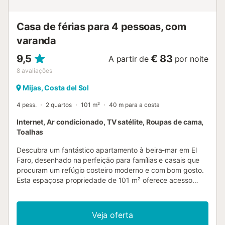
uma experiência inesquecível que recordará muito depois
de as férias terem terminado. O apartamento de férias é
Casa de férias para 4 pessoas, com
um local ideal para o tel...
varanda
9,5
€ 83
A partir de
por noite
8
avaliações
Mijas, Costa del Sol
4 pess.
2 quartos
101 m²
40 m para a costa
Internet, Ar condicionado, TV satélite, Roupas de cama,
Toalhas
Descubra um fantástico apartamento à beira-mar em El
Faro, desenhado na perfeição para famílias e casais que
procuram um refúgio costeiro moderno e com bom gosto.
Esta espaçosa propriedade de 101 m² oferece acesso
direto à praia, tornando-a um destino de férias ideal. O
apartamento dispõe de dois quartos confortáveis com
uma configuração de camas flexível – uma cama de casal
Veja oferta
e duas camas individuais – garantindo uma noite de