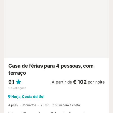
adequada para várias famílias com crianças. A localização
em frente à praia e a casa cuidadosamente mobilada
fazem deste um destino de férias excecional e desejável.
Por razões de segurança, a casa não será alugada a
grupos de jovens. Organizar festas de estudantes, festas
de despedida e "botellones" (reuniões para beber em
público) são proibidos nesta habitação. Esta casa de férias
está disponível apenas para fins recreativos. Reservas em
nome de empresas serão canceladas e serão cobradas
eventuais despesas de anulação....
Casa de férias para 4 pessoas, com
terraço
9,1
€ 102
A partir de
por noite
9
avaliações
Nerja, Costa del Sol
4 pess.
2 quartos
75 m²
150 m para a costa