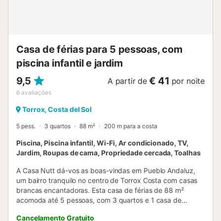
grande e espaço fechado - piscina comunitária - jardim
com gramado - jardim comunitário com gramado - terraço
- chuveiro externo - área de refeições ao ar livre -
estacionamento comunitário Mais informações - cidade
mais próxima: Los Boliches (a 500 m...
Casa de férias para 5 pessoas, com
piscina infantil e jardim
9,5
€ 41
A partir de
por noite
6
avaliações
Torrox, Costa del Sol
5 pess.
3 quartos
88 m²
200 m para a costa
Piscina, Piscina infantil, Wi-Fi, Ar condicionado, TV,
Jardim, Roupas de cama, Propriedade cercada, Toalhas
A Casa Nutt dá-vos as boas-vindas em Pueblo Andaluz,
um bairro tranquilo no centro de Torrox Costa com casas
brancas encantadoras. Esta casa de férias de 88 m²
acomoda até 5 pessoas, com 3 quartos e 1 casa de
banho, e dispõe de cozinha totalmente equipada. Têm ar
Cancelamento Gratuito
condicionado em 2 quartos e na sala; o quarto com cama