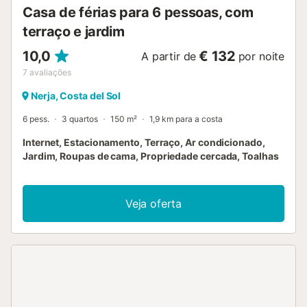
Casa de férias para 6 pessoas, com
segurança e/ou dispositivos de gravação áudio na
urbanização e nas áreas comuns. Está disponível um...
terraço e jardim
10,0
€ 132
A partir de
por noite
7
avaliações
Nerja, Costa del Sol
6 pess.
3 quartos
150 m²
1,9 km para a costa
Internet, Estacionamento, Terraço, Ar condicionado,
Jardim, Roupas de cama, Propriedade cercada, Toalhas
Veja oferta