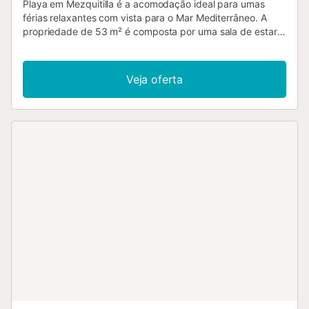
Playa em Mezquitilla é a acomodação ideal para umas
férias relaxantes com vista para o Mar Mediterrâneo. A
propriedade de 53 m² é composta por uma sala de estar,
uma cozinha bem equipada, 2 quartos e 1 casa de banho
e pode, portanto, acomodar 4 pessoas. As comodidades
adicionais incluem acesso Wi-Fi com um espaço de
Veja oferta
trabalho dedicado para escritório em casa, uma televisão
inteligente com serviços de streaming, ar condicionado na
sala de estar, um cofre e uma máquina de lavar roupa. Um
berço e uma cadeira alta também estão disponíveis. Uma
área exterior partilhada, composta por uma piscina, um
jardim, uma piscina para crianças, um chuveiro exterior e
um campo de ténis, também está disponível para uso dos
hóspedes. Esta propriedade tem uma localização
privilegiada: o passeio marítimo e a praia estão mesmo em
frente ao edifício e existem várias opções de restauração
na área circundante. Nas proximidades, há também um
parque infantil para os mais pequenos desfrutarem e as
ligações de transportes públicos estão localizadas a uma
curta distância a pé. O estacionamento gratuito está
disponível na rua. Não são permitidos animais de
estimação, fumar e celebrar eventos. A propriedade tem
acesso e interior sem degraus. Existem câmaras de