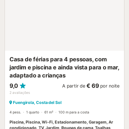
de encontrar (indicações à chegada) e o outro tem
buracos ocasionais. O acesso ao apartamento é feito por
uma escada, o que o torna menos adequado para pessoas
idosas ou deficientes. Os hóspedes podem desfrutar do
terraço, de um churrasco em tijolo e de uma área de
relaxamento à sombra. A sala de estar tem televisão alemã
por satélite e a cozinha totalmente equipada inclui uma
placa de vitrocerâmica, frigorífico, congelador, máquina de
lavar louça e micro-ondas. A Casa Julia tem dois quartos.
O quarto principal tem acesso direto à área da piscina. A
Casa de férias para 4 pessoas, com
época da piscina é ...
jardim e piscina e ainda vista para o mar,
adaptado a crianças
9,0
€ 69
A partir de
por noite
2
avaliações
Fuengirola, Costa del Sol
4 pess.
1 quarto
61 m²
100 m para a costa
Piscina, Piscina, Wi-Fi, Estacionamento, Garagem, Ar
condicionado, TV, Jardim, Roupas de cama, Toalhas