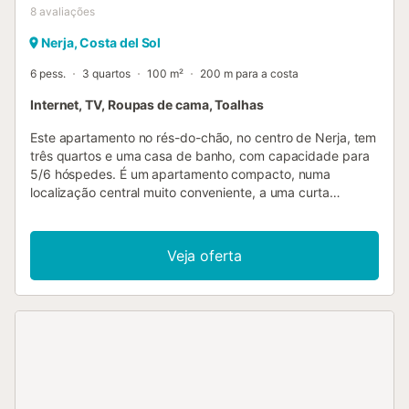
8
avaliações
Nerja, Costa del Sol
6 pess.
3 quartos
100 m²
200 m para a costa
Internet, TV, Roupas de cama, Toalhas
Este apartamento no rés-do-chão, no centro de Nerja, tem
três quartos e uma casa de banho, com capacidade para
5/6 hóspedes. É um apartamento compacto, numa
localização central muito conveniente, a uma curta
distância a pé da praia e do centro de Nerja, com a sua
incrível variedade de lojas, bares e restaurantes. A
propriedade pode ser acedida por escadas ou elevador. O
Veja oferta
alojamento está equipado com as seguintes comodidades:
Exterior: Varanda com mobiliário de exterior. Interior:
Internet (Wi-Fi), ferro de engomar, secador de cabelo,
televisão. Na cozinha, as comodidades incluem frigorífico,
micro-ondas, congelador, máquina de lavar roupa,
louça/talheres, utensílios de cozinha, máquina de café,
torradeira, chaleira e espremedor. A propriedade tem uma
casa de banho com banheira/duche e sanita. O