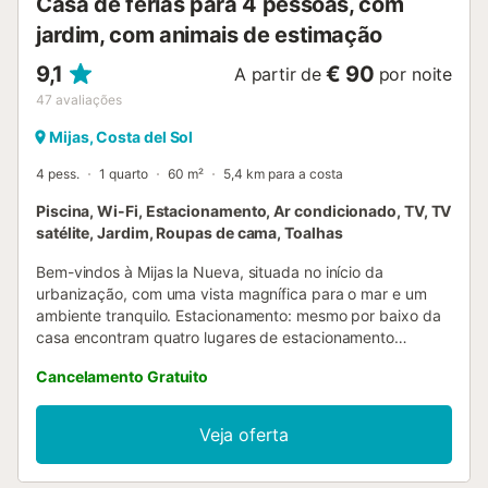
Casa de férias para 4 pessoas, com
jardim, com animais de estimação
9,1
€ 90
A partir de
por noite
47
avaliações
Mijas, Costa del Sol
4 pess.
1 quarto
60 m²
5,4 km para a costa
Piscina, Wi-Fi, Estacionamento, Ar condicionado, TV, TV
satélite, Jardim, Roupas de cama, Toalhas
Bem-vindos à Mijas la Nueva, situada no início da
urbanização, com uma vista magnífica para o mar e um
ambiente tranquilo. Estacionamento: mesmo por baixo da
casa encontram quatro lugares de estacionamento
disponíveis e, a 100 metros, há mais oito lugares — há
Cancelamento Gratuito
sempre estacionamento disponível nas imediações.
Piscinas: as duas piscinas partilhadas encontram-se a 500
e 850 metros da casa. Ambas são acessíveis de carro e
Veja oferta
dispõem de estacionamento próprio. À chegada, todos
recebem a localização exata das piscinas....