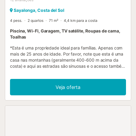
Sayalonga, Costa del Sol
4 pess.
2 quartos
71 m²
4,4 km para a costa
Piscina, Wi-Fi, Garagem, TV satélite, Roupas de cama,
Toalhas
*Esta é uma propriedade ideal para famílias. Apenas com
mais de 25 anos de idade. Por favor, note que esta é uma
casa nas montanhas (geralmente 400-600 m acima da
costa) e aqui as estradas são sinuosas e o acesso também
pode ser feito por caminhos de terra. A Casa Julia é uma
encantadora casa de férias para 4 pessoas nas
montanhas de Sayalonga, com vistas deslumbrantes para
Veja oferta
o terraço e uma piscina privada de beiral infinito. A
propriedade tem 2 apartamentos separados, mas apenas
um está disponível para aluguer. mas apenas um está
disponível para aluguer, garantindo a sua privacidade,
uma vez que o apartamento do proprietário permanece
trancado, pois ele não irá utilizar a área da piscina durante
a sua estadia. A praia mais próxima, Algarrobo Costa, fica
a 20-30 minutos de carro. Existem dois atalhos: um é difícil