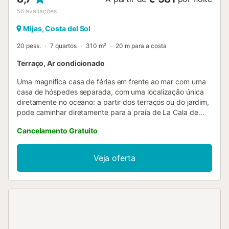
56
avaliações
Mijas, Costa del Sol
20 pess.
7 quartos
310 m²
20 m para a costa
Terraço, Ar condicionado
Uma magnífica casa de férias em frente ao mar com uma
casa de hóspedes separada, com uma localização única
diretamente no oceano: a partir dos terraços ou do jardim,
pode caminhar diretamente para a praia de La Cala de
Mijas. A casa de hóspedes está apenas separada da casa
Cancelamento Gratuito
principal por uma pequena rua. O jardim vedado é
completamente privado, um paraíso tropical com
bananeiras, hibiscos e videiras. O pátio oferece sombra e
Veja oferta
proteção contra o vento: mesmo no inverno, costuma
fazer um calor agradável. A sala de inverno é uma sala de
estar muito relaxante, com almofadas grandes e
confortáveis; o local perfeito para desfrutar da maravilhosa
vista para o mar, talvez com um copo de vinho e a sua
música favorita. Esta espaçosa e confortável casa de
férias de sete quartos com casa de hóspedes é muito