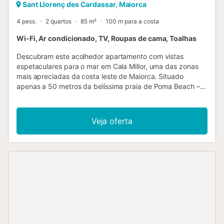
Sant Llorenç des Cardassar, Maiorca
4 pess.
2 quartos
85 m²
100 m para a costa
Wi-Fi, Ar condicionado, TV, Roupas de cama, Toalhas
Descubram este acolhedor apartamento com vistas
espetaculares para o mar em Cala Millor, uma das zonas
mais apreciadas da costa leste de Maiorca. Situado
apenas a 50 metros da belíssima praia de Poma Beach –
Cala Millor, é o alojamento ideal para umas férias
relaxantes junto ao Mediterrâneo, com o som do mar e
uma localização privilegiada. O apartamento dispõe de
Veja oferta
uma varanda privada com vistas impressionantes para o
mar, o local perfeito para tomar o pequeno-almoço ao sol,
relaxar com uma bebida ao entardecer ou simplesmente
contemplar o Mediterrâneo. No interior, encontram um
espaço confortável, luminoso e funcional, pensado para
que se sintam em casa durante a estadia. Tem um quarto
com cama de casal e outro com duas camas individuais,
ideal para casais ou famílias com crianças. O alojamento
está preparado para os mais pequenos, oferecendo berço
e cadeira alta sem custo adicional mediante pedido prévio.