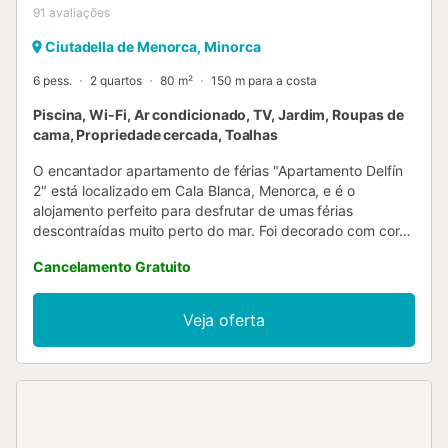
91
avaliações
Ciutadella de Menorca, Minorca
6 pess.
2 quartos
80 m²
150 m para a costa
Piscina, Wi-Fi, Ar condicionado, TV, Jardim, Roupas de
cama, Propriedade cercada, Toalhas
O encantador apartamento de férias "Apartamento Delfín
2" está localizado em Cala Blanca, Menorca, e é o
alojamento perfeito para desfrutar de umas férias
descontraídas muito perto do mar. Foi decorado com cores
delicadas para criar um ambiente relaxante para as suas
Cancelamento Gratuito
férias e consiste numa sala de estar (com um sofá-cama),
uma cozinha bem equipada, 2 quartos (um com 2 camas
individuais, um com uma cama de casal), bem como uma
Veja oferta
casa de banho, podendo assim acomodar 6 pessoas.
Outras comodidades incluem Wi-Fi, ar condicionado, uma
televisão, um berço e uma cadeira alta. A área exterior,
que é partilhada com mais 2 propriedades, oferece uma
piscina onde se pode dar um mergulho refrescante,
espreguiçadeiras onde se pode relaxar sob o sol com um