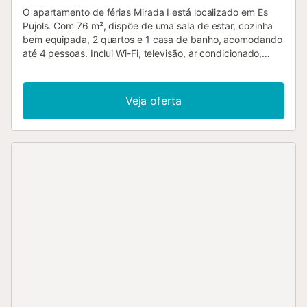
O apartamento de férias Mirada I está localizado em Es
Pujols. Com 76 m², dispõe de uma sala de estar, cozinha
bem equipada, 2 quartos e 1 casa de banho, acomodando
até 4 pessoas. Inclui Wi-Fi, televisão, ar condicionado,
ventoinha e máquina de lavar roupa. Podem relaxar numa
varanda coberta privativa, perfeita para as tardes
tranquilas. A localização é excelente, a apenas 300 m da
Veja oferta
praia e a 2,5 km da Torre de Sa Punta Prima. Não são
permitidos animais de estimação, fumar nem festas. O
apartamento encontra-se no 3.º andar de um edifício sem
elevador....