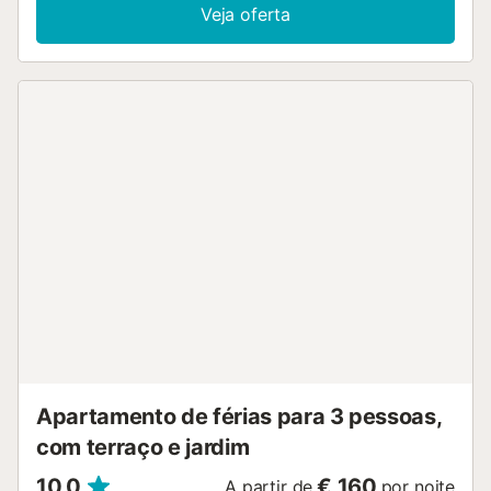
varanda privada mobilada e um jardim com piscina
Veja oferta
partilhada, equipada com espreguiçadeiras e chapéus de
sol, permitem refrescar-se nos dias quentes. O grande
destaque é o acesso direto do jardim à Cala Gran, uma
magnífica baía de águas turquesa e praia de areia branca.
Aqui, os vossos sonhos de férias tornam-se realidade e o
stress do dia a dia desaparece rapidamente. O centro de
Cala D'Or, com lojas, restaurantes e bares, fica a apenas 3
minutos a pé. É possível organizar um berço de viagem no
apartamento. Existe estacionamento disponível na rua....
Apartamento de férias para 3 pessoas,
com terraço e jardim
10,0
€ 160
A partir de
por noite