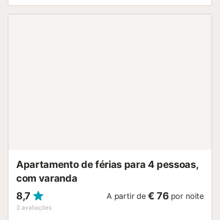
consistem em dois quartos com camas individuais, uma
sala de estar/jantar, uma cozinha com equipamento básico
como cafeteira e chaleira, uma casa de banho e uma
máquina de lavar roupa. Se viajar com um bebé,
disponibilizamos um berço e cadeira alta mediante pedido.
De manhã, pode desfrutar de um pequeno-almoço na sala
de estar/jantar com vista para o mar. Os apartamentos
dispõem de Wi-Fi e ar condicionado. O terraço no último
andar é comum e tem vistas espetaculares para o mar. A
ter em conta: As fotos são fotos de exemplo, os
apartamentos têm o mesmo equipamento e vistas, mas as
cores dos móveis e a decoração podem variar. Não é
possível confirmar um andar específico, podendo ser o
primeiro ou o segundo andar. Nas Ilhas Baleares existe
uma taxa turística, chamada Ecotasa, que tem de ser
paga por cada hóspede a partir dos 16 an...
Apartamento de férias para 4 pessoas,
com varanda
8,7
€ 76
A partir de
por noite
3
avaliações