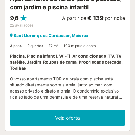
com jardim e piscina infantil
9,6
€ 139
A partir de
por noite
22
avaliações
Sant Llorenç des Cardassar, Maiorca
3 pess.
2 quartos
72 m²
100 m para a costa
Piscina, Piscina infantil, Wi-Fi, Ar condicionado, TV, TV
satélite, Jardim, Roupas de cama, Propriedade cercada,
Toalhas
O vosso apartamento TOP de praia com piscina está
situado diretamente sobre a areia, junto ao mar, com
acesso privado e direto à praia. O condomínio exclusivo
fica ao lado de uma península e de uma reserva natural.
Dois elevadores panorâmicos climatizados levam-vos ao
vosso alojamento, onde podem desfrutar de uma vista
espetacular sobre a praia enquanto sobem. O
Veja oferta
apartamento, moderno e luminoso, está virado a sul e
oferece uma vista panorâmica sobre o mar e a península
em três direções. Imaginem acordar todos os dias com o