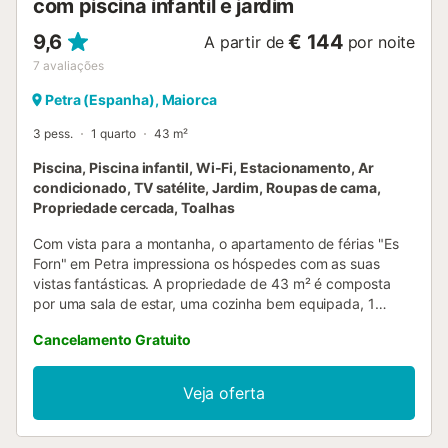
com piscina infantil e jardim
9,6
€ 144
A partir de
por noite
7
avaliações
Petra (Espanha), Maiorca
3 pess.
1 quarto
43 m²
Piscina, Piscina infantil, Wi-Fi, Estacionamento, Ar
condicionado, TV satélite, Jardim, Roupas de cama,
Propriedade cercada, Toalhas
Com vista para a montanha, o apartamento de férias "Es
Forn" em Petra impressiona os hóspedes com as suas
vistas fantásticas. A propriedade de 43 m² é composta
por uma sala de estar, uma cozinha bem equipada, 1
quarto e 1 casa de banho e pode, portanto, acomodar 2
Cancelamento Gratuito
pessoas. As comodidades adicionais incluem Wi-Fi
(adequado para chamadas de vídeo) com um espaço de
trabalho dedicado para escritório em casa, aquecimento e
Veja oferta
ar condicionado. Além disso, uma máquina de lavar roupa
partilhada e uma mesa de ténis de mesa estão disponíveis
para seu uso. Um berço e uma cadeira alta também estão