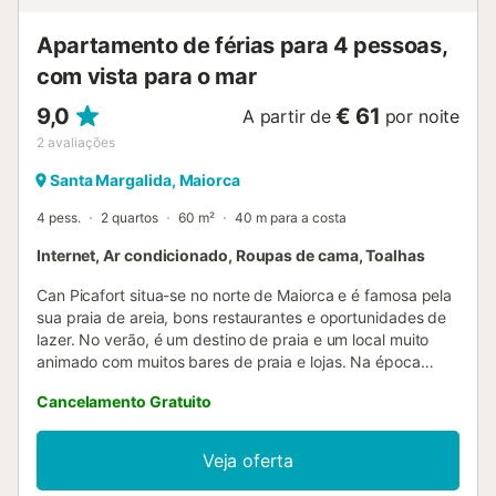
Apartamento de férias para 4 pessoas,
com vista para o mar
9,0
€ 61
A partir de
por noite
2
avaliações
Santa Margalida, Maiorca
4 pess.
2 quartos
60 m²
40 m para a costa
Internet, Ar condicionado, Roupas de cama, Toalhas
Can Picafort situa-se no norte de Maiorca e é famosa pela
sua praia de areia, bons restaurantes e oportunidades de
lazer. No verão, é um destino de praia e um local muito
animado com muitos bares de praia e lojas. Na época
baixa, pode fazer caminhadas, ciclismo e várias excursões
Cancelamento Gratuito
ou jogar golfe no campo de Alcanada. A Playa de Muro,
uma área de areia branca e fina, fica ao lado de Can
Picafort e estende-se até Puerto de Alcúdia. Um carro não
Veja oferta
é necessário, pois encontrará todos os serviços essenciais
por perto. Os apartamentos são ideais para 4 hóspedes e