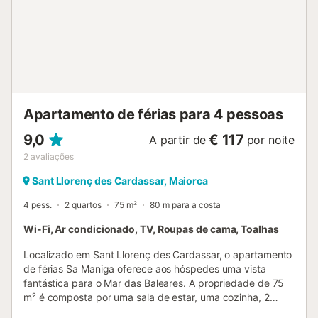
Aceitam-se animais de estimação de pequeno ou médio
porte (até 10 kg) sob consulta prévia. O apartamento
conta ainda com ar condicionado, aquecimento e Wi-Fi
gratuito, garantindo conforto em qualquer altura do ano. A
localização é um dos seus grandes atrativos. A poucos
passos encontram a famosa praia de Cala Millor, com
águas cristalinas e areia fina, e o conhecido passeio
marítimo de cerca de dois quilómetros, perfeito para
Apartamento de férias para 4 pessoas
caminhadas, desporto ou desfrutar dos restaurantes ...
9,0
€ 117
A partir de
por noite
2
avaliações
Sant Llorenç des Cardassar, Maiorca
4 pess.
2 quartos
75 m²
80 m para a costa
Wi-Fi, Ar condicionado, TV, Roupas de cama, Toalhas
Localizado em Sant Llorenç des Cardassar, o apartamento
de férias Sa Maniga oferece aos hóspedes uma vista
fantástica para o Mar das Baleares. A propriedade de 75
m² é composta por uma sala de estar, uma cozinha, 2
quartos e 1 casa de banho e pode, portanto, acomodar 4