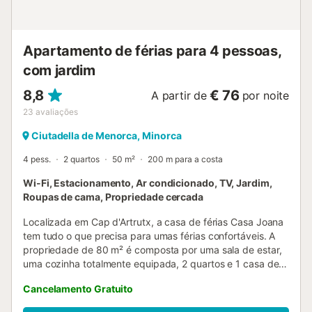
Apartamento de férias para 4 pessoas,
com jardim
8,8
€ 76
A partir de
por noite
23
avaliações
Ciutadella de Menorca, Minorca
4 pess.
2 quartos
50 m²
200 m para a costa
Wi-Fi, Estacionamento, Ar condicionado, TV, Jardim,
Roupas de cama, Propriedade cercada
Localizada em Cap d'Artrutx, a casa de férias Casa Joana
tem tudo o que precisa para umas férias confortáveis. A
propriedade de 80 m² é composta por uma sala de estar,
uma cozinha totalmente equipada, 2 quartos e 1 casa de
banho e pode, portanto, acomodar 4 pessoas. As
Cancelamento Gratuito
comodidades adicionais incluem Wi-Fi, uma televisão, uma
ventoinha, bem como uma máquina de lavar roupa. Um