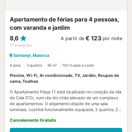
Apartamento de férias para 4 pessoas,
com varanda e jardim
8,6
€ 123
A partir de
por noite
17
avaliações
Santanyí, Maiorca
4 pess.
2 quartos
85 m²
100 m para a costa
Piscina, Wi-Fi, Ar condicionado, TV, Jardim, Roupas de
cama, Toalhas
O Apartamento Playa 11 está localizado no coração da vila
de Cala D'Or, num rés-do-chão elevado de um complexo
de apartamentos. O alojamento dispõe de uma sala
luminosa, cozinha funcionalmente equipada, 2 quartos, 2
casas de banho (ambas em suite) e uma casa de banho
Cancelamento Gratuito
social, acomodando até 4 pessoas. Conta ainda com Wi-
Fi, ar condicionado, smart TV, berço e cadeira alta. Uma