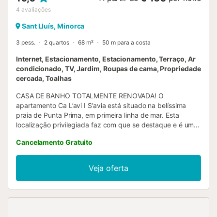
4
avaliações
Sant Lluís, Minorca
3 pess.
2 quartos
68 m²
50 m para a costa
Internet, Estacionamento, Estacionamento, Terraço, Ar
condicionado, TV, Jardim, Roupas de cama, Propriedade
cercada, Toalhas
CASA DE BANHO TOTALMENTE RENOVADA! O
apartamento Ca L’avi I S’avia está situado na belíssima
praia de Punta Prima, em primeira linha de mar. Esta
localização privilegiada faz com que se destaque e é uma
parte importante do seu encanto e sucesso. Sentado na
Cancelamento Gratuito
varanda ou a partir do jardim, pode desfrutar de uma vista
e de um ambiente verdadeiramente maravilhosos. Dá a
impressão de que uma parte da praia é sua. Tem o mar
Veja oferta
com a sua cor azul turquesa mesmo à frente. O interior
também o irá encantar. Dispõe de dois quartos, ambos
com ar condicionado. Um com cama de casal, o outro com
cama "ninho". A cozinha está totalmente equipada e é
muito acolhedora, e a partir da bonita sala de estar com