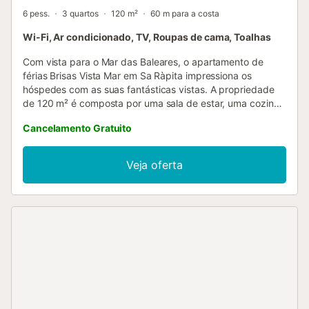
6 pess.
3 quartos
120 m²
60 m para a costa
Wi-Fi, Ar condicionado, TV, Roupas de cama, Toalhas
Com vista para o Mar das Baleares, o apartamento de
férias Brisas Vista Mar em Sa Ràpita impressiona os
hóspedes com as suas fantásticas vistas. A propriedade
de 120 m² é composta por uma sala de estar, uma cozinha
totalmente equipada, 3 quartos e 2 casas de banho e
Cancelamento Gratuito
pode, portanto, acomodar 6 pessoas. As comodidades
adicionais incluem Wi-Fi de alta velocidade (adequado
para chamadas de vídeo) com um espaço de trabalho
Veja oferta
dedicado para escritório em casa, uma televisão, ar
condicionado, uma ventoinha, uma máquina de lavar
roupa e uma máquina de secar roupa. Um berço e uma
cadeira alta também estão disponíveis. Este aluguer de
férias dispõe de um espaço exterior privado, incluindo um
terraço coberto e uma varanda. As ligações de transportes
públicos estão localizadas a curta distância a pé. O
estacionamento gratuito está disponível na rua. Não são
permitidos animais de estimação, fumar e celebrar
eventos. Esta propriedade tem orientações para ajudar os