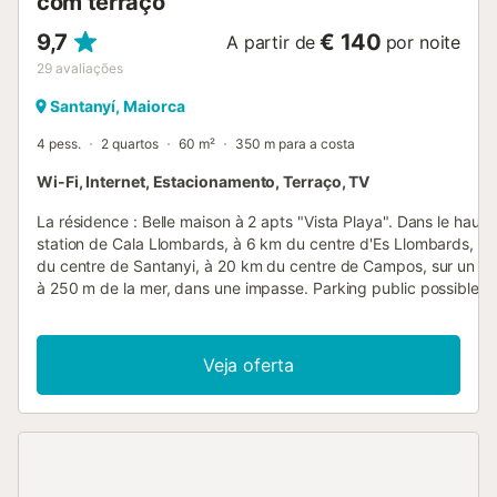
com terraço
9,7
€ 140
A partir de
por noite
29
avaliações
Santanyí, Maiorca
4 pess.
2 quartos
60 m²
350 m para a costa
Wi-Fi, Internet, Estacionamento, Terraço, TV
La résidence : Belle maison à 2 apts "Vista Playa". Dans le haut d
station de Cala Llombards, à 6 km du centre d'Es Llombards, à
du centre de Santanyi, à 20 km du centre de Campos, sur un ve
à 250 m de la mer, dans une impasse. Parking public possible d
rue. Magasins 400 m, restaurant, bar 300 m, arrêt de bus "Cala
Llombards" 6 km, gare ferroviaire "Manacor" 35 km, plage de s
"Cala Llombards" 250 m. Veuillez noter: voiture recommandée. 
Veja oferta
propriétaire habite dans la même maison. Le logement : "Vista P
apt 3 pièces 60 m2, au rez-de-chaussée. Aménagement moder
séjour/salle à manger avec table pour les repas, TV (satellite) et
Télévision numérique. Sortie sur la terrasse. 1 chambre avec 2 lit
chambre avec 1 grand-lit (150 cm). Cuisine ouverte (four, 3 pla
vitrocéramiques, micro-ondes, congélateur, cafetière électrique)