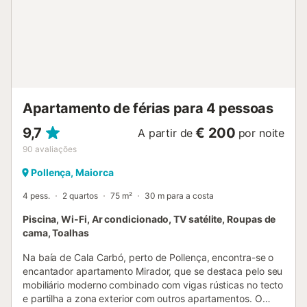
hóspedes com a separação correcta dos resíduos. São
fornecidas mais informações no local. Esta propriedade
dispõe de iluminação economizadora de energia....
Apartamento de férias para 4 pessoas
9,7
€ 200
A partir de
por noite
90
avaliações
Pollença, Maiorca
4 pess.
2 quartos
75 m²
30 m para a costa
Piscina, Wi-Fi, Ar condicionado, TV satélite, Roupas de
cama, Toalhas
Na baía de Cala Carbó, perto de Pollença, encontra-se o
encantador apartamento Mirador, que se destaca pelo seu
mobiliário moderno combinado com vigas rústicas no tecto
e partilha a zona exterior com outros apartamentos. O