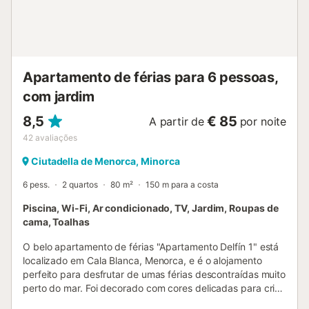
motivos de higiene, não ficam restos de comida na
propriedade....
Apartamento de férias para 6 pessoas,
com jardim
8,5
€ 85
A partir de
por noite
42
avaliações
Ciutadella de Menorca, Minorca
6 pess.
2 quartos
80 m²
150 m para a costa
Piscina, Wi-Fi, Ar condicionado, TV, Jardim, Roupas de
cama, Toalhas
O belo apartamento de férias "Apartamento Delfín 1" está
localizado em Cala Blanca, Menorca, e é o alojamento
perfeito para desfrutar de umas férias descontraídas muito
perto do mar. Foi decorado com cores delicadas para criar
um ambiente relaxante para as suas férias e consiste