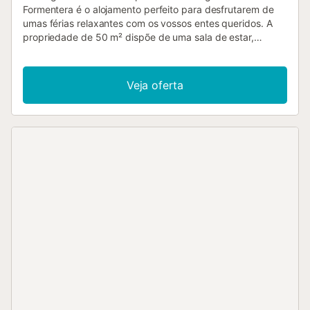
Formentera é o alojamento perfeito para desfrutarem de
umas férias relaxantes com os vossos entes queridos. A
propriedade de 50 m² dispõe de uma sala de estar,
cozinha, 2 quartos e 1 casa de banho, acomodando até 4
pessoas. Entre as comodidades adicionais encontram-se
Wi-Fi, televisão, ar condicionado e máquina de lavar
Veja oferta
roupa. Também está disponível um berço. O bungalow
oferece um terraço exterior partilhado, ideal para
relaxarem ao final do dia. Estacionamento disponível na
propriedade. É permitida uma mascote. Não é permitido
fumar nem realizar eventos....