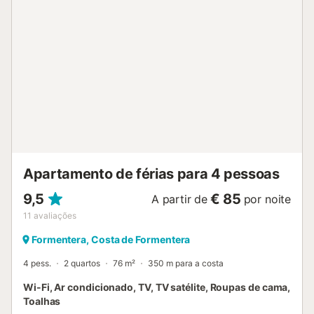
Douche/WC, double vasque. Chauffage par le sol. Terrasse 22 
couverte. Meubles de terrasse. Superbe vue sur la mer. A disposi
lave-linge, chaise haute pour enfant, lit bébé, sèche-cheveux. I
(Connexion WIFI, gratuit). Veuillez noter: logement non-fumeur.
Maximum 1 animal/ chien autorisé. Extincteur. ETV/5411 // Reg. N
ESFCTU00000700800112862700000000000000000000ETV/
Une caution, dont le montant varie en fonction du logement, vou
demandée et, sauf exception, la taxe de séjour sera à régler sur p
Apartamento de férias para 4 pessoas
9,5
€ 85
A partir de
por noite
11
avaliações
Formentera, Costa de Formentera
4 pess.
2 quartos
76 m²
350 m para a costa
Wi-Fi, Ar condicionado, TV, TV satélite, Roupas de cama,
Toalhas