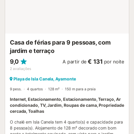
ténis, padel e polidesportiva para futebol 7 e basquetebol.
Estacionamento em lugar privado dentro do recinto
(coberto por caniço). Piscina aberta de meados de junho a
meados de setembro. Self check-in cómodo com vídeo
explicativo dos acessos e instruções para aproveit...
Casa de férias para 9 pessoas, com
jardim e terraço
9,0
€ 131
A partir de
por noite
2
avaliações
Playa de Isla Canela, Ayamonte
9 pess.
4 quartos
128 m²
150 m para a praia
Internet, Estacionamento, Estacionamento, Terraço, Ar
condicionado, TV, Jardim, Roupas de cama, Propriedade
cercada, Toalhas
O chalé em Isla Canela tem 4 quarto(s) e capacidade para
8 pessoa(s). Alojamento de 128 m² decorado com bom
gosto e totalmente equipado, com vista para o jardim.