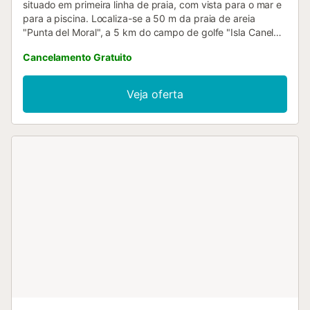
situado em primeira linha de praia, com vista para o mar e
para a piscina. Localiza-se a 50 m da praia de areia
"Punta del Moral", a 5 km do campo de golfe "Isla Canela"
e está situado numa zona ideal para famílias e junto ao
Cancelamento Gratuito
mar. Dispõe de elevador, 9 m² de terraço, ferro de
engomar, acesso à internet (wifi), secador de cabelo,
aquecimento com radiadores elétricos, ar condicionado na
Veja oferta
sala de estar e em alguns quartos, piscina comunitária,
lugar de garagem coberto no mesmo edifício, 1 televisão.
A cozinha separada, com placa vitrocerâmica, está
equipada com frigorífico, micro-ondas, forno, congelador,
máquina de lavar roupa, louça/talheres, utensílios de
cozinha, máquina de café, torradeira e espremedor....