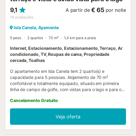
9,1
€ 65
A partir de
por noite
16
avaliações
Isla Canela, Ayamonte
5 pess.
2 quartos
70 m²
1,4 km para a praia
Internet, Estacionamento, Estacionamento, Terraço, Ar
condicionado, TV, Roupas de cama, Propriedade
cercada, Toalhas
O apartamento em Isla Canela tem 2 quarto(s) e
capacidade para 5 pessoas. Alojamento de 70 m²
confortável e totalmente equipado, situado em primeira
linha de campo de golfe, com vistas para o lago e para o
campo de golfe. Situa-se a 50 m do Campo de Golfe "Isla
Cancelamento Gratuito
Canela", a 3 km da cidade "Ayamonte", a 3 km do
supermercado "Ayamonte", a 3 km da praia de areia "Isla
Canela", a 60 km do aeroporto "Faro" e está localizado
Veja oferta
numa zona ideal para famílias e dentro de uma
urbanização. Dispõe de elevador, terreno cercado,
terraço, ferro de engomar, acesso à internet (wifi), secador