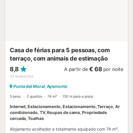
Canela e Punta del Moral, exclusivo e único. Na zona de
praia terá um passeio marítimo de 7 km, que une os
extremos das nossas praias de Isla Canela e Punta del
Moral, ideal para caminhar, praticar desporto ou passear
de bicicleta com a família. Wi-fi em todo o apartamento.
Amenities na casa de banho. Serviços incluídos no preço:
luz, água, estacionamento, wi-fi, chegada fora de horas.
Serviços Não incluídos no preço: - Caução reembolsáv...
Casa de férias para 5 pessoas, com
terraço, com animais de estimação
8,8
€ 68
A partir de
por noite
32
avaliações
Punta del Moral, Ayamonte
5 pess.
2 quartos
74 m²
150 m para a praia
Internet, Estacionamento, Estacionamento, Terraço, Ar
condicionado, TV, Roupas de cama, Propriedade
cercada, Toalhas
Alojamento acolhedor e totalmente equipado com 74 m²,