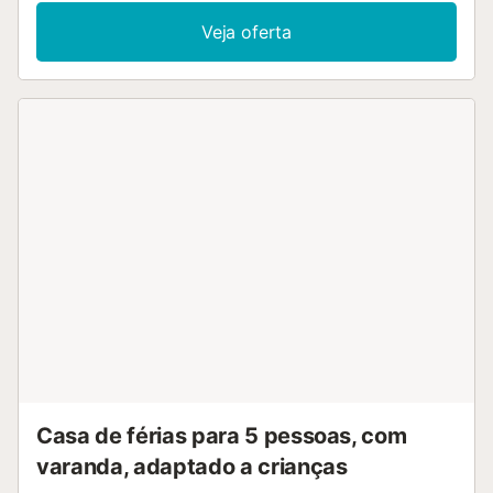
(SVQ)" e está localizado numa zona ideal para famílias e
Veja oferta
junto ao mar. Dispõe de elevador, terraço, máquina de
lavar roupa, acesso à internet (wifi), aquecimento com
bomba de calor, ar condicionado na sala e em alguns
quartos, piscina comunitária+infantil, lugar de
estacionamento coberto no mesmo edifício, 2 televisões. A
kitchenette, com vitrocerâmica, está equipada com micro-
ondas, forno, louça/talheres, utensílios de cozinha,
máquina de café, torradeira e chaleira....
Casa de férias para 5 pessoas, com
varanda, adaptado a crianças