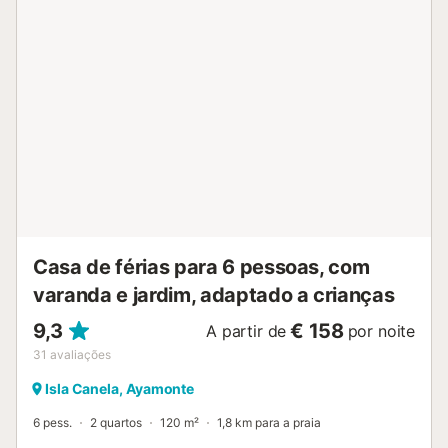
café, torradeira e espremedor....
Casa de férias para 6 pessoas, com
varanda e jardim, adaptado a crianças
9,3
€ 158
A partir de
por noite
31
avaliações
Isla Canela, Ayamonte
6 pess.
2 quartos
120 m²
1,8 km para a praia