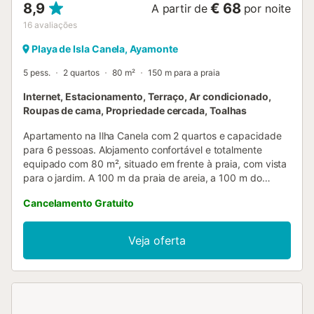
8,9
€ 68
A partir de
por noite
16
avaliações
Playa de Isla Canela, Ayamonte
5 pess.
2 quartos
80 m²
150 m para a praia
Internet, Estacionamento, Terraço, Ar condicionado,
Roupas de cama, Propriedade cercada, Toalhas
Apartamento na Ilha Canela com 2 quartos e capacidade
para 6 pessoas. Alojamento confortável e totalmente
equipado com 80 m², situado em frente à praia, com vista
para o jardim. A 100 m da praia de areia, a 100 m do
supermercado, a 3 km do campo de golfe e localizado
Cancelamento Gratuito
numa zona ideal para famílias e junto ao mar. Dispõe de
elevador, mobiliário de jardim, terreno vedado, 25 m² de
terraço, ferro de engomar, acesso à internet (wifi), secador
Veja oferta
de cabelo, parque infantil, campo de ténis, campo de
padel, aquecimento por bomba de calor, ar condicionado
em todo o alojamento, piscina comunitária+infantil,
estacionamento exterior no mesmo edifício, televisão. A
cozinha independente, em vitrocerâmica, está equipada