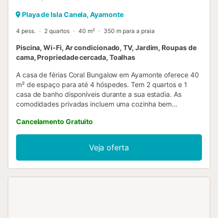
Playa de Isla Canela, Ayamonte
4 pess.
2 quartos
40 m²
350 m para a praia
Piscina, Wi-Fi, Ar condicionado, TV, Jardim, Roupas de
cama, Propriedade cercada, Toalhas
A casa de férias Coral Bungalow em Ayamonte oferece 40
m² de espaço para até 4 hóspedes. Tem 2 quartos e 1
casa de banho disponíveis durante a sua estadia. As
comodidades privadas incluem uma cozinha bem
equipada, ar condicionado, Wi-Fi de alta velocidade
Cancelamento Gratuito
adequado para videochamadas e uma televisão para o
seu entretenimento e conveniência. Temos o prazer de lhe
dar as boas-vindas à nossa casa de férias e agradecemos
Veja oferta
por nos considerar como a sua segunda casa. Dê uma
vista de olhos mais atenta às comodidades listadas e
navegue pelas fotografias fornecidas para descobrir mais
sobre esta casa de férias. Para saber mais sobre as
opções de dormir, consulte as disposições de dormir da
propriedade. Certifique-se de verificar as regras da casa
para estar ciente de qualquer informação crucial....