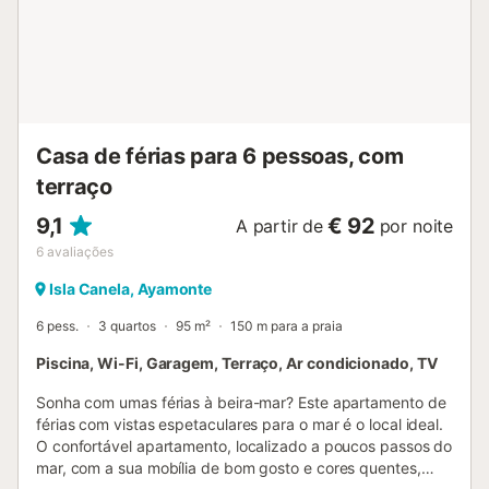
roupa de cama. O animal de estimação é permitido com
um suplemento de 10 euros por dia, e não deve exceder
os 30 kg de peso. Serviços incluídos no preço: luz, água,
estacionamento, Wi-Fi, chegada fora de horas. Serviços
não incluídos no preço: - Caução reembolsável 5 dias após
a saída. - Limpeza de saída. VUT/HU/04390
Casa de férias para 6 pessoas, com
ESFCTU0000210020009458340000000...
terraço
9,1
€ 92
A partir de
por noite
6
avaliações
Isla Canela, Ayamonte
6 pess.
3 quartos
95 m²
150 m para a praia
Piscina, Wi-Fi, Garagem, Terraço, Ar condicionado, TV
Sonha com umas férias à beira-mar? Este apartamento de
férias com vistas espetaculares para o mar é o local ideal.
O confortável apartamento, localizado a poucos passos do
mar, com a sua mobília de bom gosto e cores quentes,