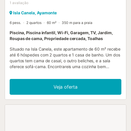
1
avaliação
Isla Canela, Ayamonte
6 pess.
2 quartos
60 m²
350 m para a praia
Piscina, Piscina infantil, Wi-Fi, Garagem, TV, Jardim,
Roupas de cama, Propriedade cercada, Toalhas
Situado na Isla Canela, este apartamento de 60 m² recebe
até 6 hóspedes com 2 quartos e 1 casa de banho. Um dos
quartos tem cama de casal, o outro beliches, e a sala
oferece sofá-cama. Encontrareis uma cozinha bem
equipada com placa vitrocerâmica, forno, micro-ondas,
máquina de café de cápsulas, máquina de lavar loiça e
utensílios completos. Entre as comodidades, destacam-se
Veja oferta
Wi-Fi de alta velocidade adequado para videochamadas,
televisão na sala e no quarto principal, máquina de lavar
roupa, ventoinha, zona de trabalho, acesso sem degraus
em todo o alojamento e elevador. Desfrutai de terraço
privado coberto, varanda privada e terraço descoberto
privado com vista para o lago. O jardim comum, a piscina
exterior comunitária para adultos e crianças e o duche
exterior oferecem mais opções para relaxar. Famílias com