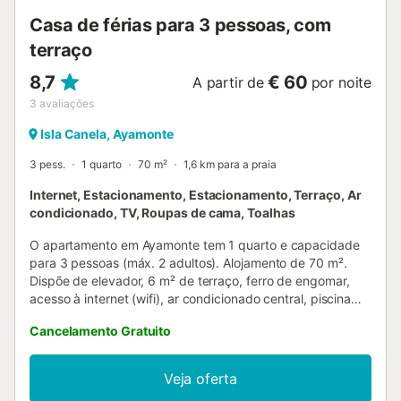
Casa de férias para 3 pessoas, com
terraço
8,7
€ 60
A partir de
por noite
3
avaliações
Isla Canela, Ayamonte
3 pess.
1 quarto
70 m²
1,6 km para a praia
Internet, Estacionamento, Estacionamento, Terraço, Ar
condicionado, TV, Roupas de cama, Toalhas
O apartamento em Ayamonte tem 1 quarto e capacidade
para 3 pessoas (máx. 2 adultos). Alojamento de 70 m².
Dispõe de elevador, 6 m² de terraço, ferro de engomar,
acesso à internet (wifi), ar condicionado central, piscina
comum, estacionamento coberto no mesmo edifício,
Cancelamento Gratuito
televisão. A cozinha independente, em vitrocerâmica, está
equipada com frigorífico, micro-ondas, forno, congelador,
máquina de lavar roupa, loiça/talheres, utensílios/cozinha,
Veja oferta
máquina de café, torradeira, chaleira elétrica e