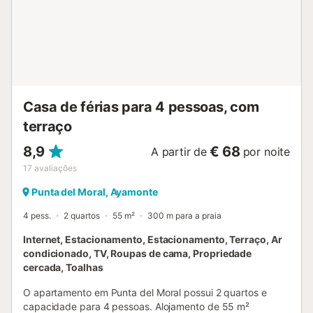
desportiva com campos de padel e ténis comuns Estamos
à sua disposição no nosso escritório em Ayamonte. É uma
urbanização de luxo muito agradável e com boas
comunicações (a apenas 5 minutos das praias e 10
minutos de Portugal). Dispõe de 2 piscinas (adultos e
infantil), amplas zonas ajardinadas e campos de golfe. O
jogador pode visitar e desfrutar d...
Casa de férias para 4 pessoas, com
terraço
8,9
€ 68
A partir de
por noite
17
avaliações
Punta del Moral, Ayamonte
4 pess.
2 quartos
55 m²
300 m para a praia
Internet, Estacionamento, Estacionamento, Terraço, Ar
condicionado, TV, Roupas de cama, Propriedade
cercada, Toalhas
O apartamento em Punta del Moral possui 2 quartos e
capacidade para 4 pessoas. Alojamento de 55 m²