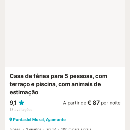
com frigorífico, micro-ondas, forno, congelador, máquina
de lavar roupa, loiça/talheres, utensílios/cozinha, máquina
de café e torradeira....
Casa de férias para 5 pessoas, com
terraço e piscina, com animais de
estimação
9,1
€ 87
A partir de
por noite
13
avaliações
Punta del Moral, Ayamonte
5 pess.
2 quartos
90 m²
100 m para a praia