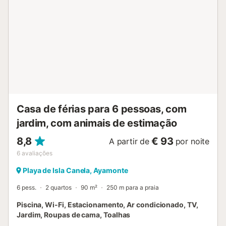
crianças têm parque infantil comunitário. O alojamento
inclui estacionamento comunitário em garagem e espaço
para guardar bicicletas. A praia fica a apenas 100 metros
e o transporte público é de fácil acesso. Não são
permitidos eventos na propriedade. O apartamento está
localizado na bela Isla Canela, com a sua extensa praia de
areia fina e campo de golfe próximo. A piscina está
disponível de 15 de junho a 15 de setembro. Na primeira
quinzena de junho e na segunda de setembro, só abre aos
sábados e domingos....
Casa de férias para 6 pessoas, com
jardim, com animais de estimação
8,8
€ 93
A partir de
por noite
6
avaliações
Playa de Isla Canela, Ayamonte
6 pess.
2 quartos
90 m²
250 m para a praia
Piscina, Wi-Fi, Estacionamento, Ar condicionado, TV,
Jardim, Roupas de cama, Toalhas