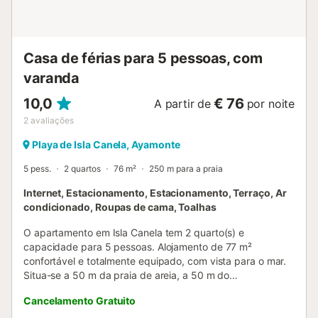
no condomínio. Animais de estimação permitidos mediante
pedido prévio ao proprietário. Não é permitido fumar no
alojamento. Festas e eventos não são autorizados.
Serviços de limpeza disponíveis para maior comodidade...
Casa de férias para 5 pessoas, com
varanda
10,0
€ 76
A partir de
por noite
2
avaliações
Playa de Isla Canela, Ayamonte
5 pess.
2 quartos
76 m²
250 m para a praia
Internet, Estacionamento, Estacionamento, Terraço, Ar
condicionado, Roupas de cama, Toalhas
O apartamento em Isla Canela tem 2 quarto(s) e
capacidade para 5 pessoas. Alojamento de 77 m²
confortável e totalmente equipado, com vista para o mar.
Situa-se a 50 m da praia de areia, a 50 m do
supermercado, a 4 km do campo de Golfe "Campo de
Cancelamento Gratuito
Golfe Isla Canela Old Course", a 6 km da cidade
"Ayamonte", a 157 km do aeroporto "Aeroporto de Sevilha