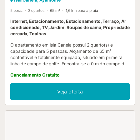
5 pess.
2 quartos
65 m²
1,6 km para a praia
Internet, Estacionamento, Estacionamento, Terraço, Ar
condicionado, TV, Jardim, Roupas de cama, Propriedade
cercada, Toalhas
O apartamento em Isla Canela possui 2 quarto(s) e
capacidade para 5 pessoas. Alojamento de 65 m²
confortável e totalmente equipado, situado em primeira
linha de campo de golfe. Encontra-se a 0 m do campo de
Golfe, a 3 km da praia de areia, a 3 km do supermercado,
Cancelamento Gratuito
a 5 km da cidade e está localizado numa zona residencial
e no complexo residencial. Dispõe de jardim, mobiliário de
jardim, terreno vedado, 15 m² de terraço, ferro de
Veja oferta
engomar, acesso à internet (wifi), secador de cabelo,
campo de ténis, campo de padel, aquecimento de bomba
de calor, ar condicionado em todo o alojamento, piscina
comunitária+infantil, lugar de estacionamento exterior no
mesmo edifício, 1 televisão. A cozinha independente, de
vitrocerâmica, está equipada com frigorífico, micro-ondas,
forno, congelador, máquina de lavar roupa, máquina de
lavar loiça, loiça/talheres, utensílios/cozinha, máquina de