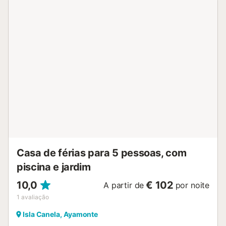
de cabelo, aquecimento com bomba de calor, ar
condicionado em todo o alojamento, piscina comunitária,
lugar de estacionamento coberto no mesmo edifício, 1
televisão. A kitchenette, com placa vitrocerâmica, está
equipada com frigorífico, micro-ondas, forno, máquina de
lavar roupa, loiça/talheres, utensílios de cozinha, máquina
de café e torradeira....
Casa de férias para 5 pessoas, com
piscina e jardim
10,0
€ 102
A partir de
por noite
1
avaliação
Isla Canela, Ayamonte