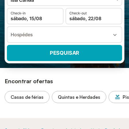
Isla Canela
Check-in
Check-out
sábado, 15/08
sábado, 22/08
Hospédes
PESQUISAR
Encontrar ofertas
Casas de férias
Quintas e Herdades
Pi