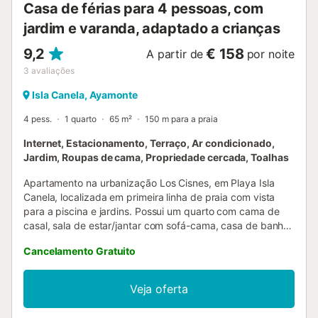
Casa de férias para 4 pessoas, com
jardim e varanda, adaptado a crianças
9,2
€ 158
A partir de
por noite
3
avaliações
Isla Canela, Ayamonte
4 pess.
1 quarto
65 m²
150 m para a praia
Internet, Estacionamento, Terraço, Ar condicionado,
Jardim, Roupas de cama, Propriedade cercada, Toalhas
Apartamento na urbanização Los Cisnes, em Playa Isla
Canela, localizada em primeira linha de praia com vista
para a piscina e jardins. Possui um quarto com cama de
casal, sala de estar/jantar com sofá-cama, casa de banho
completa, cozinha equipada e terraço com vista lateral
Cancelamento Gratuito
para o mar, piscina e jardins. - Estacionamento privado. A
urbanização Los Cisnes é um residencial privado de luxo,
com duas piscinas (uma para adultos e outra infantil),
Veja oferta
campos de padel e ténis, parque infantil. Excelente
localização, com acesso direto ao passeio marítimo e à