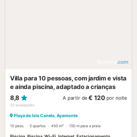
fundo, momentos de descanso em absoluta intimidade.
Dispõe ainda de estacionamento privado para dois
veículos com tomada de carregamento elétrico, e todas as
comodidades necessárias para uma estadia de nível
superior. Uma moradia exclusiva, ampla e cuidadosamente
desenhada para quem procura umas férias especiais em
Isla Canela, sem abdicar do luxo, da tranquilidade e do
bem-estar. Desfrute no verão e no inverno desta
maravilhosa moradia em Isla Canela, um dos locais de
Espanha com mais horas de sol durante todo o ano.
PROIBIDO FUMAR PROIBIDOS ANIMAIS DE ESTIMAÇÃO
PISCINA PRIVADA ABER...
Villa para 10 pessoas, com jardim e vista
e ainda piscina, adaptado a crianças
8,8
€ 120
A partir de
por noite
23
avaliações
Playa de Isla Canela, Ayamonte
10 pess.
5 quartos
450 m²
150 m para a praia
Piscina, Piscina, Wi-Fi, Internet, Estacionamento,