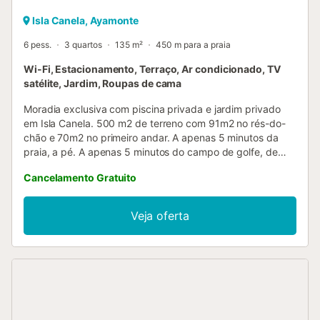
Isla Canela, Ayamonte
6 pess.
3 quartos
135 m²
450 m para a praia
Wi-Fi, Estacionamento, Terraço, Ar condicionado, TV
satélite, Jardim, Roupas de cama
Moradia exclusiva com piscina privada e jardim privado
em Isla Canela. 500 m2 de terreno com 91m2 no rés-do-
chão e 70m2 no primeiro andar. A apenas 5 minutos da
praia, a pé. A apenas 5 minutos do campo de golfe, de
carro. Esta elegante moradia dispõe de 3 amplos quartos,
Cancelamento Gratuito
2 casas de banho e 1 WC, uma luminosa sala de estar e
uma moderna cozinha totalmente equipada. A sua cuidada
decoração, o mobiliário de alta gama e a qualidade dos
Veja oferta
acabamentos criam ambientes sofisticados, confortáveis e
acolhedores. Encontrará o último detalhe em utensílios de
lar e comodidades. No exterior, a casa oferece um
magnífico jardim privado com piscina de uso exclusivo e
uma agradável varanda, concebida para desfrutar de
longos pequenos-almoços, refeições ao ar livre e
maravilhosos pores do sol com o Algarve português ao