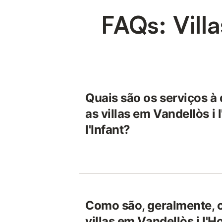
FAQs: Villa
Quais são os serviços à
as villas em Vandellòs i 
l'Infant?
Como são, geralmente, c
villas em Vandellòs i l'H