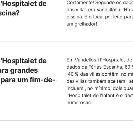
l'Hospitalet de
Certamente! Segundo os dado
das villas em Vandellòs i l'Ho
scina?
piscina. É o local perfeito pa
um grelhador!
l'Hospitalet de
Em Vandellòs i l'Hospitalet de
dados da Férias-Espanha, 60 %
para grandes
,40 % das villas contêm, no m
 para um fim-de-
das villas também aceitam , a
incluem , no mínimo, dois qua
l'Hospitalet de l'Infant é o de
numerosas!