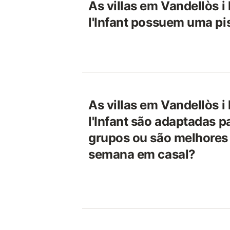
As villas em Vandellòs i 
l'Infant possuem uma pi
As villas em Vandellòs i 
l'Infant são adaptadas 
grupos ou são melhores
semana em casal?