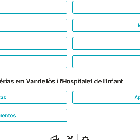
rias em Vandellòs i l'Hospitalet de l'Infant
tas
Ap
amentos