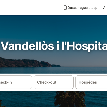
Descarregue a app
An
 Vandellòs i l'Hospit
eck-in
Check-out
Hospédes