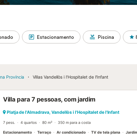
ionado
Estacionamento
Piscina
na Província
Villas Vandellòs i l'Hospitalet de l'Infant
Villa para 7 pessoas, com jardim
Platja de l'Almadrava, Vandellòs i l'Hospitalet de l'Infant
7 pess.
4 quartos
80 m²
350 m para a costa
Estacionamento
Terraço
Ar condicionado
TV de tela plana
Jardi