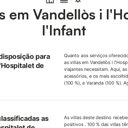
s em Vandellòs i l'H
l'Infant
 disposição para
Quanto aos serviços oferecid
as villas em Vandellòs i l'Hosp
l'Hospitalet de
viajantes necessitam. Aqui, as
acessórios, e os mais escolhid
(100 %), e Varanda (100 %). A
lassificadas as
As villas deste destino rece
positivos . 100 % das villas t
ospitalet de