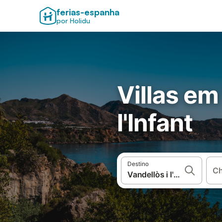
ferias-espanha
por Holidu
Villas em
l'Infant
Destino
Ch