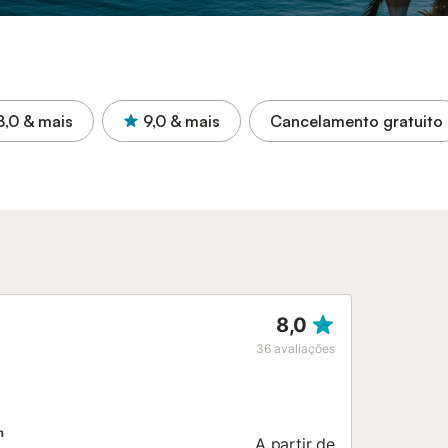
8,0
& mais
9,0
& mais
Cancelamento gratuito
8,0
36
avaliações
m
A partir de