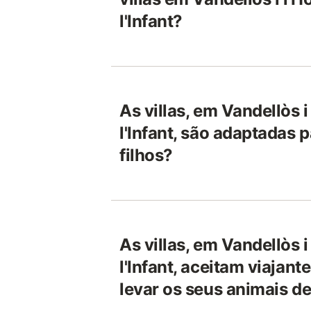
l'Infant?
As villas, em Vandellòs i
l'Infant, são adaptadas 
filhos?
As villas, em Vandellòs i
l'Infant, aceitam viajan
levar os seus animais d