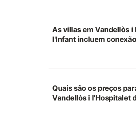
As villas em Vandellòs i 
l'Infant incluem conexão
Quais são os preços para
Vandellòs i l'Hospitalet d