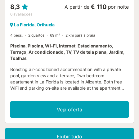
8,3
€ 110
A partir de
por noite
6
avaliações
La Florida, Orihuela
4 pess.
2 quartos
69 m²
2 km para a praia
Piscina, Piscina, Wi-Fi, Internet, Estacionamento,
Terraço, Ar condicionado, TV, TV de tela plana, Jardim,
Toalhas
Boasting air-conditioned accommodation with a private
pool, garden view and a terrace, Two bedroom
apartament in La Florida is located in Alicante. Both free
WiFi and parking on-site are available at the apartment
free of charge....
Veja oferta
Exibir tudo