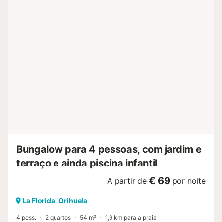
máquina de café, torradeira e todos os utensílios
necessários para preparar refeições deliciosas. O
alojamento dispõe de dois quartos: um com cama de casal
e outro com beliche, ideal para famílias com crianças. A
casa possui ar condicionado na sala de estar e em alguns
quartos, e aquecimento por bomba de calor para garantir
o conforto em qualquer época do ano. Além disso, dispõe
de ligação Wi-Fi e televisão com canais em espanhol para
entretenimento durante a sua estadia. O exterior é
igualmente encantador, com um terraço de 100 metros
quadrados, duche exterior no solário, jardim vedado e
mobiliário de exterior perfeito para desfrutar de momentos
ao ar livre. A localização é ideal, a apenas 300 metros da
vila e a 100 metros de rest...
Bungalow para 4 pessoas, com jardim e
terraço e ainda piscina infantil
€ 69
A partir de
por noite
La Florida, Orihuela
4 pess.
2 quartos
54 m²
1,9 km para a praia