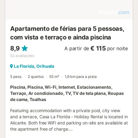
Apartamento de férias para 5 pessoas,
com vista e terraço e ainda piscina
8,9
€ 115
A partir de
por noite
52
avaliações
La Florida, Orihuela
5 pess.
2 quartos
55 m²
1,9 km para a praia
Piscina, Piscina, Wi-Fi, Internet, Estacionamento,
Terraço, Ar condicionado, TV, TV de tela plana, Roupas
de cama, Toalhas
Featuring accommodation with a private pool, city view
and a terrace, Casa La Florida - Holiday Rental is located in
Alicante. Both free WiFi and parking on-site are available at
the apartment free of charge....