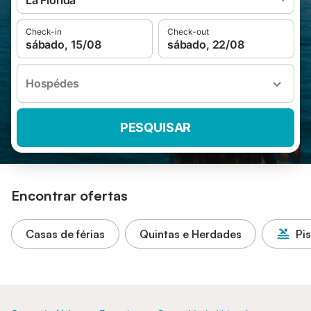
La Florida
Check-in
Check-out
sábado, 15/08
sábado, 22/08
Hospédes
PESQUISAR
Encontrar ofertas
Casas de férias
Quintas e Herdades
Pi