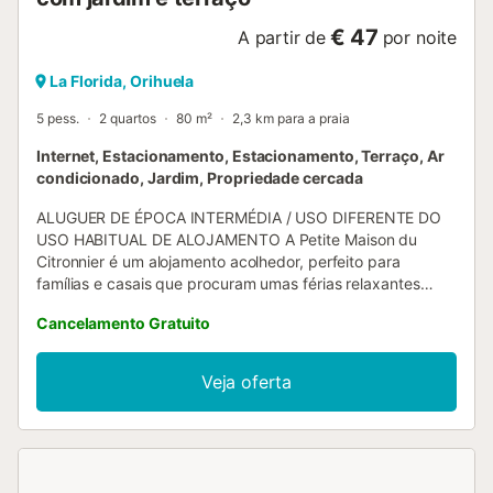
€ 47
A partir de
por noite
La Florida, Orihuela
5 pess.
2 quartos
80 m²
2,3 km para a praia
Internet, Estacionamento, Estacionamento, Terraço, Ar
condicionado, Jardim, Propriedade cercada
ALUGUER DE ÉPOCA INTERMÉDIA / USO DIFERENTE DO
USO HABITUAL DE ALOJAMENTO A Petite Maison du
Citronnier é um alojamento acolhedor, perfeito para
famílias e casais que procuram umas férias relaxantes
perto do mar em Orihuela Costa. Esta encantadora casa
Cancelamento Gratuito
de 80 metros quadrados oferece um espaço íntimo e bem
equipado para acomodar até 5 pessoas. Embora não
possua piscina comunitária, os hóspedes poderão
Veja oferta
desfrutar do complexo: THE EMERALD ISLA (100m) com
piscina, restaurante, bar e muito mais. O interior é
cuidadosamente mobilado com bom gosto, destacando-se
uma cozinha americana totalmente equipada com
eletrodomésticos modernos, como forno, micro-ondas,