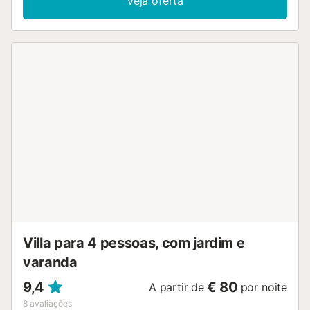
Veja oferta
acesso a uma área exterior partilhada com terraço
coberto. A localização é estratégica, rodeada de
supermercados, restaurantes e atrações turísticas. A praia
fica apenas a 5 minutos a pé. Existe estacionamento na
propriedade e estacionamento gratuito na rua. Não são
permitidos animais de estimação, fumar ou festas....
Villa para 4 pessoas, com jardim e
varanda
9,4
€ 80
A partir de
por noite
8
avaliações