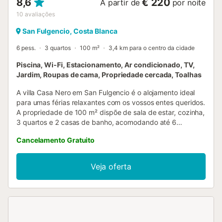
8,6
€ 220
A partir de
por noite
10
avaliações
San Fulgencio, Costa Blanca
6 pess.
3 quartos
100 m²
3,4 km para o centro da cidade
Piscina, Wi-Fi, Estacionamento, Ar condicionado, TV,
Jardim, Roupas de cama, Propriedade cercada, Toalhas
A villa Casa Nero em San Fulgencio é o alojamento ideal
para umas férias relaxantes com os vossos entes queridos.
A propriedade de 100 m² dispõe de sala de estar, cozinha,
3 quartos e 2 casas de banho, acomodando até 6
pessoas. Entre as comodidades contam-se Wi-Fi, smart TV
Cancelamento Gratuito
com serviços de streaming, ar condicionado, ventoinha e
máquina de lavar roupa. No exterior, usufruem de piscina
privada, jardim, terraço aberto, terraço coberto, varanda,
Veja oferta
churrasqueira e duche exterior. A propriedade está perto
da praia e de transportes públicos acessíveis a pé.
Existem três lugares de estacionamento na propriedade e
estacionamento gratuito na rua. Aceitam-se até 2 animais
de estimação. Não é permitido fumar nem realizar festas
ou eventos. Existem diretrizes no local para ajudar na