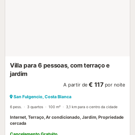
mais próximo: 225m. Distância a pé/caminhada até ao bar
mais próximo: 372m. Distância a pé/caminhada até ao
supermercado mais próximo: 575m. Distância a
pé/caminhada até à praia: 4.06km La Marina. Distância a
pé/caminhada até ao aeroporto: 25.8km aeroporto de
Alicante. O estacionamento gratuito está disponível na
propriedade. Não são permitidos animais de estimação....
Villa para 6 pessoas, com terraço e
jardim
€ 117
A partir de
por noite
San Fulgencio, Costa Blanca
6 pess.
3 quartos
100 m²
3,1 km para o centro da cidade
Internet, Terraço, Ar condicionado, Jardim, Propriedade
cercada
Cancelamento Gratuito