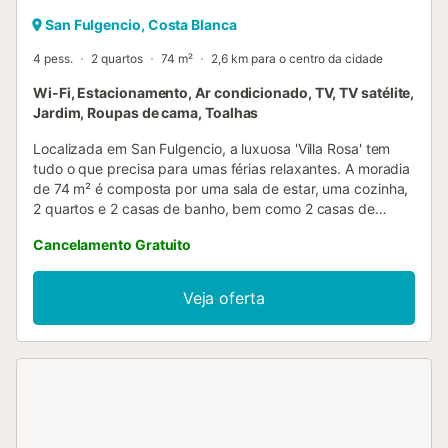
San Fulgencio, Costa Blanca
4 pess.
2 quartos
74 m²
2,6 km para o centro da cidade
Wi-Fi, Estacionamento, Ar condicionado, TV, TV satélite,
Jardim, Roupas de cama, Toalhas
Localizada em San Fulgencio, a luxuosa 'Villa Rosa' tem
tudo o que precisa para umas férias relaxantes. A moradia
de 74 m² é composta por uma sala de estar, uma cozinha,
2 quartos e 2 casas de banho, bem como 2 casas de
banho adicionais e, portanto, pode acomodar 5 pessoas.
Cancelamento Gratuito
As comodidades adicionais incluem Wi-Fi (adequado para
videochamadas), ar condicionado, uma ventoinha, uma
máquina de lavar roupa, bem como uma televisão. Uma
Veja oferta
cadeira alta e um berço estão disponíveis por uma taxa
extra. O ponto alto deste alojamento é a sua área exterior
privada onde os hóspedes podem relaxar e desfrutar do
sol. Possui um jardim, mobiliário de jardim, um terraço
aberto, um terraço coberto, uma varanda e um barbecue.
Distância a pé/na estrada até ao restaurante mais
próximo: 168m. Distância a pé/caminhada até ao café