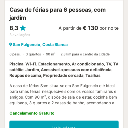
Casa de férias para 6 pessoas, com
jardim
8,3
€ 130
A partir de
por noite
3
avaliações
San Fulgencio, Costa Blanca
6 pess.
3 quartos
90 m²
2,8 km para o centro da cidade
Piscina, Wi-Fi, Estacionamento, Ar condicionado, TV, TV
satélite, Jardim, Acessível a pessoas com deficiência,
Roupas de cama, Propriedade cercada, Toalhas
A casa de férias Sam situa-se em San Fulgencio e é ideal
para umas férias inesquecíveis com os vossos familiares e
amigos. Com 90 m², dispõe de sala de estar, cozinha bem
equipada, 3 quartos e 2 casas de banho, acomodando até
5 pessoas. Inclui Wi-Fi, televisão, ar condicionado e
Cancelamento Gratuito
máquina de lavar roupa. No exterior, usufruem de piscina
privada ao ar livre (aberta de 1 de junho a 30 de
novembro), jardim e terraço descoberto. Têm ainda