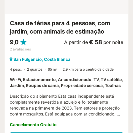
Casa de férias para 4 pessoas, com
jardim, com animais de estimação
9,0
€ 58
A partir de
por noite
2
avaliações
San Fulgencio, Costa Blanca
4 pess.
2 quartos
65 m²
2,9 km para o centro da cidade
Wi-Fi, Estacionamento, Ar condicionado, TV, TV satélite,
Jardim, Roupas de cama, Propriedade cercada, Toalhas
Descrição do alojamento Esta casa independente está
completamente revestida a azulejo e foi totalmente
renovada na primavera de 2023. Tem estores e proteção
contra mosquitos. Está equipada com ar condicionado. Na
sala há um sofá confortável com função elétrica.
Cancelamento Gratuito
Capacidade para 4 pessoas. Disponibilizamos cama de
viagem para criança/bebé. Os armários têm bastante