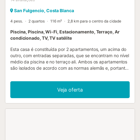
San Fulgencio, Costa Blanca
4 pess.
2 quartos
116 m²
2,8 km para o centro da cidade
Piscina, Piscina, Wi-Fi, Estacionamento, Terraço, Ar
condicionado, TV, TV satélite
Esta casa é constituída por 2 apartamentos, um acima do
outro, com entradas separadas, que se encontram no nível
médio da piscina e no terraço ali. Ambos os apartamentos
são isolados de acordo com as normas alemãs e, portanto,
equipados para o Inverno e o sol. A casa tem uma
localização central, perto de supermercados, bancos e
restaurantes. Se não quiser usar o carro, pode apanhar o
Veja oferta
autocarro de vaivém para a praia. Às quintas e domingos
pode encontrar produtos locais frescos e baratos na praça
do mercado em frente da casa. Informação: Embora o seu
animal de estimação seja bem-vindo nesta casa de férias,
pedimos-lhe gentilmente que não o deixe arrefecer na
piscina....