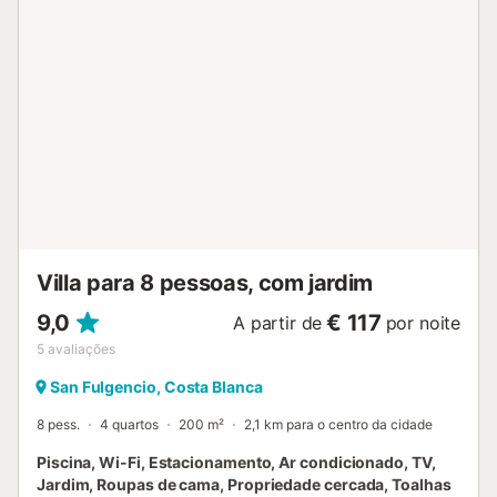
separação correta dos resíduos; mais informações
disponíveis na propriedade. O alojamento utiliza
iluminação de baixo consumo e parte da eletricidade é
gerada por painéis fotovoltaicos. Regras importantes:
Qualquer alteração ao número de hóspedes deve ser
comunicada pelo menos 2 dias (48 horas) antes do check-
in. Alterações solicitadas no dia de chegada ou
posteriormente não podem ser garantidas. O quarto
separado com casa de banho privativa e ar condicionado
só está disponível para reservas de mais de 4 pessoas, ou
mediante acordo prévio no momento da reserva. Reservas
para 4 ou menos pessoas não têm direito a e...
Villa para 8 pessoas, com jardim
9,0
€ 117
A partir de
por noite
5
avaliações
San Fulgencio, Costa Blanca
8 pess.
4 quartos
200 m²
2,1 km para o centro da cidade
Piscina, Wi-Fi, Estacionamento, Ar condicionado, TV,
Jardim, Roupas de cama, Propriedade cercada, Toalhas