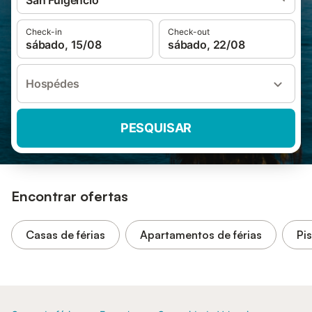
San Fulgencio
Check-in
Check-out
sábado, 15/08
sábado, 22/08
Hospédes
PESQUISAR
Encontrar ofertas
Casas de férias
Apartamentos de férias
Pi