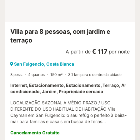
Villa para 8 pessoas, com jardim e
terraço
€ 117
A partir de
por noite
San Fulgencio, Costa Blanca
8 pess.
4 quartos
150 m²
3,1 km para o centro da cidade
Internet, Estacionamento, Estacionamento, Terraço, Ar
condicionado, Jardim, Propriedade cercada
LOCALIZAÇÃO SAZONAL A MÉDIO PRAZO / USO
DIFERENTE DO USO HABITUAL DE HABITAÇÃO Villa
Cayman em San Fulgencio: o seu refúgio perfeito à beira-
mar para famílias e casais em busca de férias
inesquecíveis. Esta villa de construção recente oferece
Cancelamento Gratuito
uma experiência de alojamento de luxo para até 8