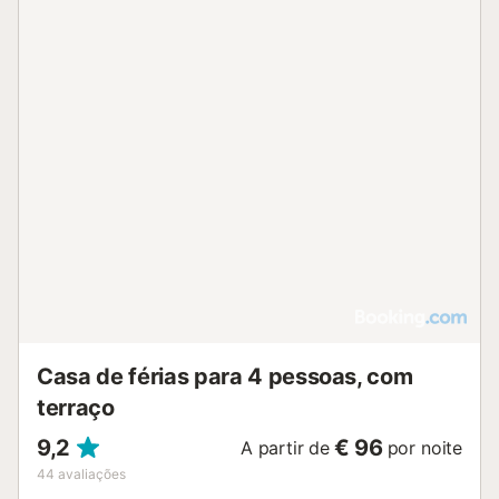
restaurantes, perto de uma farmácia e de uma piscina
pública. As ligações de transportes públicos também
estão localizadas a uma curta distância a pé. O
estacionamento gratuito está disponível na rua. As famílias
com crianças são bem-vindas. É permitido 1 animal de
estimação (por uma taxa). Não é permitido fumar nesta
propriedade. Esta propriedade dispõe de iluminação
economizadora de energia. Uma gama de serviços
adicionais pode ser fornecida mediante pedido (por uma
taxa). Por favor, contacte o anfitrião para obter mais
informações....
Casa de férias para 4 pessoas, com
terraço
9,2
€ 96
A partir de
por noite
44
avaliações