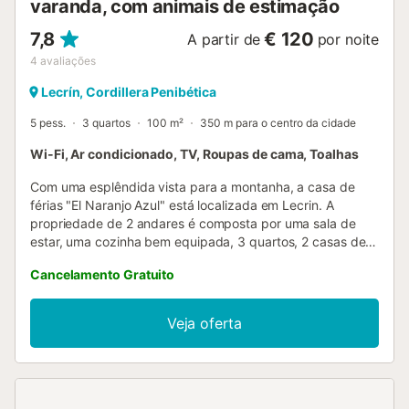
varanda, com animais de estimação
7,8
€ 120
A partir de
por noite
4
avaliações
Lecrín, Cordillera Penibética
5 pess.
3 quartos
100 m²
350 m para o centro da cidade
Wi-Fi, Ar condicionado, TV, Roupas de cama, Toalhas
Com uma esplêndida vista para a montanha, a casa de
férias "El Naranjo Azul" está localizada em Lecrin. A
propriedade de 2 andares é composta por uma sala de
estar, uma cozinha bem equipada, 3 quartos, 2 casas de
banho e um WC adicional, e pode acomodar 5 pessoas. As
Cancelamento Gratuito
comodidades do local incluem Wi-Fi de alta velocidade
(adequado para chamadas de vídeo), uma televisão, ar
condicionado, uma ventoinha, uma máquina de lavar
Veja oferta
roupa, uma máquina de secar roupa e uma máquina de
lavar loiça. Além disso, há uma lareira a lenha no local. Esta
propriedade também dispõe de 2 varandas privadas e de
um terraço aberto partilhado. A casa de férias situa-se a
cerca de 100 m de mercearias, a 500 m de bares e