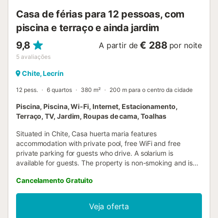
Casa de férias para 12 pessoas, com
piscina e terraço e ainda jardim
9,8
€ 288
A partir de
por noite
5
avaliações
Chite, Lecrín
12 pess.
6 quartos
380 m²
200 m para o centro da cidade
Piscina, Piscina, Wi-Fi, Internet, Estacionamento,
Terraço, TV, Jardim, Roupas de cama, Toalhas
Situated in Chite, Casa huerta maria features
accommodation with private pool, free WiFi and free
private parking for guests who drive. A solarium is
available for guests. The property is non-smoking and is
located 33 km from Granada Science Park....
Cancelamento Gratuito
Veja oferta