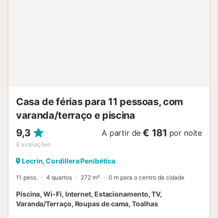
arte, onde residiu o reconhecido pintor José Guerrero,
cujas obras fazem parte de coleções tão importantes
como o Museu Guggenheim de Nova Iorque e o Museu
Reina Sofía de Madrid. Muito perto da casa encontra-se
também a residência artística José Guerrero, que pode ser
visitada mediante marcação na câmara municipal. Uma
acomodação perfeita para desligar, desfrutar da natureza
e descobrir a essência de Granada e do Vale de Lecrí...
Casa de férias para 11 pessoas, com
varanda/terraço e piscina
9,3
€ 181
A partir de
por noite
8
avaliações
Lecrín, Cordillera Penibética
11 pess.
4 quartos
272 m²
0 m para o centro da cidade
Piscina, Wi-Fi, Internet, Estacionamento, TV,
Varanda/Terraço, Roupas de cama, Toalhas