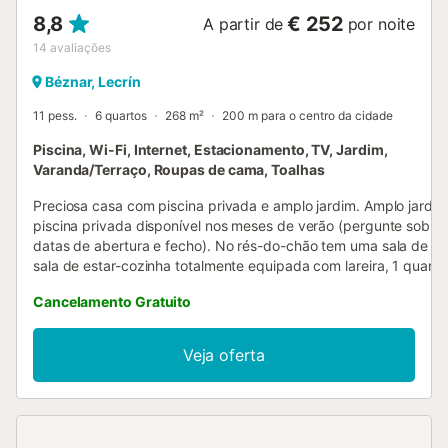
8,8
€ 252
A partir de
por noite
14
avaliações
Béznar, Lecrín
11 pess.
6 quartos
268 m²
200 m para o centro da cidade
Piscina, Wi-Fi, Internet, Estacionamento, TV, Jardim,
Varanda/Terraço, Roupas de cama, Toalhas
Preciosa casa com piscina privada e amplo jardim. Amplo jardi
piscina privada disponível nos meses de verão (pergunte sobre
datas de abertura e fecho). No rés-do-chão tem uma sala de jan
sala de estar-cozinha totalmente equipada com lareira, 1 quarto
1 casa de banho completa e um WC. No primeiro andar tem 4 q
Cancelamento Gratuito
duplos, um individual e 1 casa de banho completa. Não são per
festas ou celebrações sem o consentimento do proprietário. Nã
permitido fumar na propriedade. Piscina nos meses de verão (c
Veja oferta
abertura e fecho). Lenha não incluída no preço nos meses de in
ESFCTU000018011000203444000000000000000VTAR/GR/02