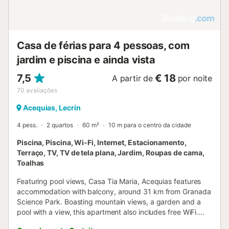
Casa de férias para 4 pessoas, com
jardim e piscina e ainda vista
7,5
€ 18
A partir de
por noite
70
avaliações
Acequias, Lecrín
4 pess.
2 quartos
60 m²
10 m para o centro da cidade
Piscina, Piscina, Wi-Fi, Internet, Estacionamento,
Terraço, TV, TV de tela plana, Jardim, Roupas de cama,
Toalhas
Featuring pool views, Casa Tia Maria, Acequias features
accommodation with balcony, around 31 km from Granada
Science Park. Boasting mountain views, a garden and a
pool with a view, this apartment also includes free WiFi....