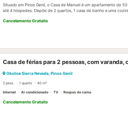
Situado em Pinos Genil, o Casa de Manuel é um apartamento de 5
até 4 hóspedes. Dispõe de 2 quartos, 1 casa de banho e uma cozin
comodidade. O apartamento oferece Wi-Fi de alta velocidade ad
Cancelamento Gratuito
de trabalho dedicado, ventoinha e máquina de lavar roupa para torn
propriedade proporciona acesso partilhado direto às pistas de esq
desportos de inverno e procura acesso fácil às pistas. O estaciona
maior comodidade. Por favor, notem que não são permitidos eventos
Casa de férias para 2 pessoas, com varanda,
Okolice Sierra Nevada, Pinos Genil
2 pess.
1 quarto
40 m²
Internet
Ar condicionado
TV
Roupas de cama
Cancelamento Gratuito