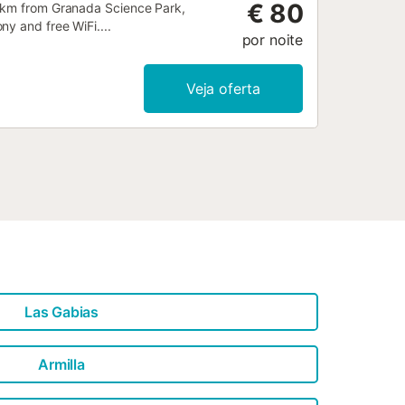
€ 80
1 km from Granada Science Park,
y and free WiFi....
por noite
Veja oferta
Las Gabias
Armilla