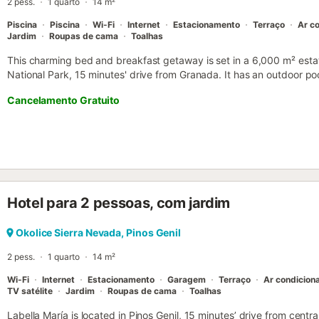
2 pess.
1 quarto
14 m²
Piscina
Piscina
Wi-Fi
Internet
Estacionamento
Terraço
Ar c
Jardim
Roupas de cama
Toalhas
This charming bed and breakfast getaway is set in a 6,000 m² estat
National Park, 15 minutes' drive from Granada. It has an outdoor poo
Cancelamento Gratuito
Hotel para 2 pessoas, com jardim
Okolice Sierra Nevada, Pinos Genil
2 pess.
1 quarto
14 m²
Wi-Fi
Internet
Estacionamento
Garagem
Terraço
Ar condicion
TV satélite
Jardim
Roupas de cama
Toalhas
Labella María is located in Pinos Genil, 15 minutes’ drive from cent