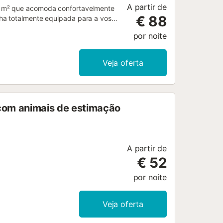
A partir de
0 m² que acomoda confortavelmente
€ 88
ha totalmente equipada para a vossa
equado para videochamadas, espaço
por noite
ar a vossa estadia mais prática. A
ui, sendo ideal para quem aprecia
mento está disponível na rua para
Veja oferta
 na propriedade....
 com animais de estimação
A partir de
€ 52
por noite
Veja oferta