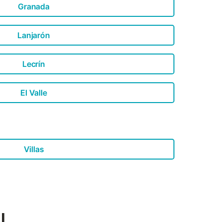
Granada
Lanjarón
Lecrín
El Valle
Villas
l,