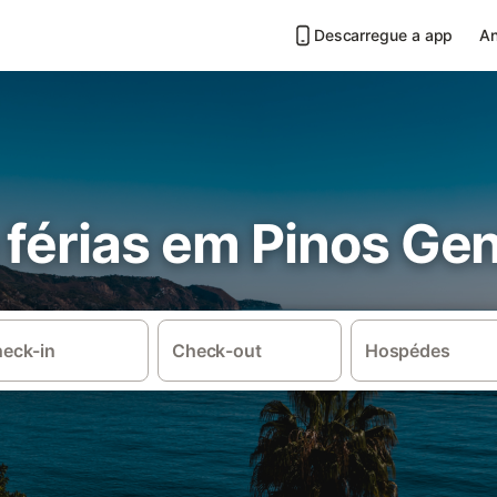
Descarregue a app
An
férias em Pinos Gen
eck-in
Check-out
Hospédes