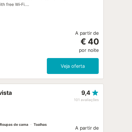
h free Wi-Fi....
A partir de
€ 40
por noite
Veja oferta
vista
9,4
101
avaliações
Roupas de cama
Toalhas
A partir de