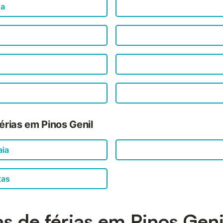
ga
érias em Pinos Genil
aia
tas
s de férias em Pinos Geni