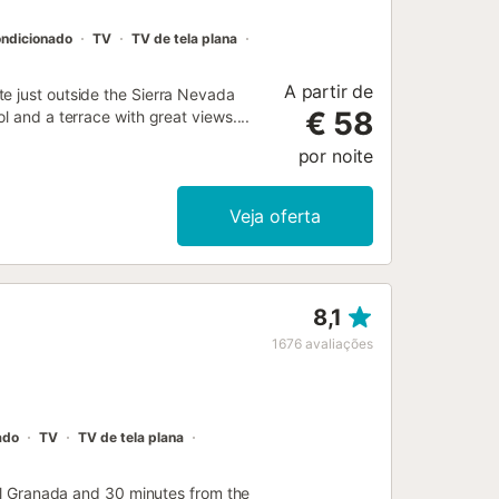
ondicionado
TV
TV de tela plana
A partir de
e just outside the Sierra Nevada
€ 58
l and a terrace with great views....
por noite
Veja oferta
8,1
1676
avaliações
ado
TV
TV de tela plana
ral Granada and 30 minutes from the