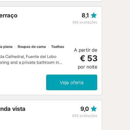
terraço
8,1
892
avaliações
la plana
Roupas de cama
Toalhas
A partir de
€ 53
da Cathedral, Fuente del Lobo
oning and a private bathroom in
por noite
Veja oferta
inda vista
9,0
654
avaliações