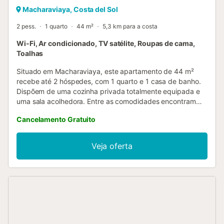
Macharaviaya, Costa del Sol
2 pess.
1 quarto
44 m²
5,3 km para a costa
Wi-Fi, Ar condicionado, TV satélite, Roupas de cama,
Toalhas
Situado em Macharaviaya, este apartamento de 44 m²
recebe até 2 hóspedes, com 1 quarto e 1 casa de banho.
Dispõem de uma cozinha privada totalmente equipada e
uma sala acolhedora. Entre as comodidades encontram
Wi-Fi de alta velocidade adequado para videochamadas,
Cancelamento Gratuito
vídeo a pedido, ar condicionado portátil, aquecimento com
radiador no quarto e na sala, ventoinha privada, máquina
de lavar roupa e vista para a montanha. Acedam ao vosso
Veja oferta
terraço privado descoberto, perfeito para pequenos-
almoços ou para apreciar o pôr do sol graças à orientação
oeste. É um espaço ideal para relaxar e desfrutar da
tranquilidade e da beleza natural da região. Podem
estacionar na rua. Este alojamento é exclusivo para
adultos e não são permitidos eventos. Na aldeia há um
restaurante gerido pelos proprietários, o Bar Restaurante
Pensacola. A piscina municipal de água salgada está