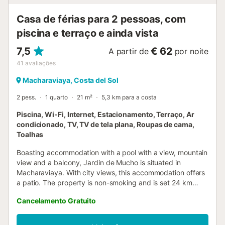
Casa de férias para 2 pessoas, com
piscina e terraço e ainda vista
7,5
€ 62
A partir de
por noite
41
avaliações
Macharaviaya, Costa del Sol
2 pess.
1 quarto
21 m²
5,3 km para a costa
Piscina, Wi-Fi, Internet, Estacionamento, Terraço, Ar
condicionado, TV, TV de tela plana, Roupas de cama,
Toalhas
Boasting accommodation with a pool with a view, mountain
view and a balcony, Jardin de Mucho is situated in
Macharaviaya. With city views, this accommodation offers
a patio. The property is non-smoking and is set 24 km
from Gibralfaro Viewpoint....
Cancelamento Gratuito