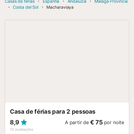
Casas de férias
Espanha
Andaluzia
Málaga Provincia
Costa del Sol
Macharaviaya
Casa de férias para 2 pessoas
8,9
€ 75
A partir de
por noite
10
avaliações