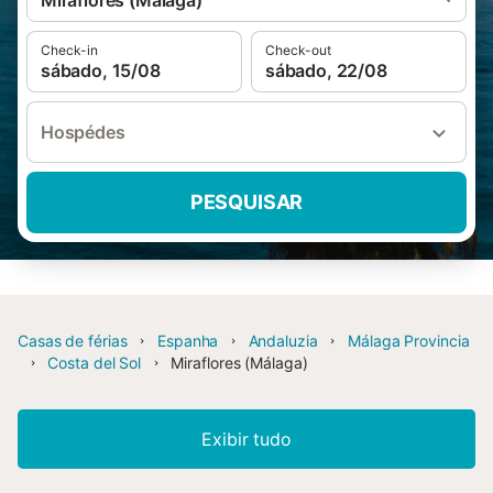
Miraflores (Málaga)
Check-in
Check-out
sábado, 15/08
sábado, 22/08
Hospédes
PESQUISAR
Casas de férias
Espanha
Andaluzia
Málaga Provincia
Costa del Sol
Miraflores (Málaga)
Exibir tudo