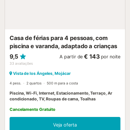
permitidos animais de estimação, fumar e celebrar
eventos. O acesso Wi-Fi não está disponível. A
propriedade tem um interior sem degraus. Existe
segurança e câmaras de segurança e/ou dispositivos de
gravação áudio nas instalações. Esta propriedade tem
características de poupança de luz e água. É proibido
Casa de férias para 4 pessoas, com
fazer barulho das 12:00h às 8:0...
piscina e varanda, adaptado a crianças
9,5
€ 143
A partir de
por noite
33
avaliações
Vista de los Ángeles, Mojácar
4 pess.
2 quartos
500 m para a costa
Piscina, Wi-Fi, Internet, Estacionamento, Terraço, Ar
condicionado, TV, Roupas de cama, Toalhas
Cancelamento Gratuito
Veja oferta