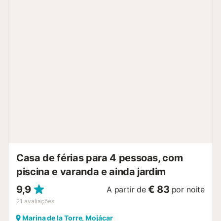
diretamente para a praia e desfrute do pôr do sol no final
do dia com uma bebida à beira da piscina. Se precisar de
se refrescar um pouco ou quiser jantar fora à noite, o
restaurante mais próximo não fica longe. Os golfistas
podem praticar o seu hobby nas imediações. E a bonita
aldeia de Mojácar fica a uma curta distância a pé do seu
apartamento de férias. Dê um passeio pela aldeia e
descubra numerosos locais de interesse histórico que
remontam à época dos mouros. Para obter as melhores
vistas das suas férias, suba ao Mirador del Castillo. Julgue
por si mesmo o que é mais bonito aqui, a paz e o sossego
sem fim ou o panorama de cortar a respiração....
Casa de férias para 4 pessoas, com
piscina e varanda e ainda jardim
9,9
€ 83
A partir de
por noite
21
avaliações
Marina de la Torre, Mojácar