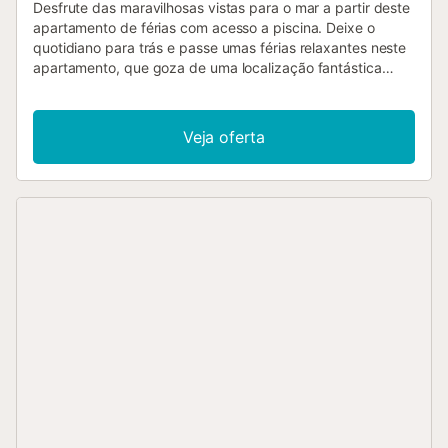
Desfrute das maravilhosas vistas para o mar a partir deste
apartamento de férias com acesso a piscina. Deixe o
quotidiano para trás e passe umas férias relaxantes neste
apartamento, que goza de uma localização fantástica
perto da praia. Sinta-se confortável aqui e utilize o prático
apartamento com toques marítimos como base para
passar dias maravilhosos na praia e explorar os arredores,
Veja oferta
com o mar sempre à vista. Saia para a varanda com o seu
primeiro café e deixe o seu olhar perder-se no azul do mar,
ou desfrute das longas noites de verão com bebidas frias
ao ar livre. A piscina comum oferece um refresco bem-
vindo nos dias quentes. Desfrute da praia e do sol à sua
maneira, a poucos passos da casa. Faça passeios
relaxantes pelo pitoresco centro histórico com as suas
casas caiadas de branco, ruas estreitas e maravilhosas
vistas sobre o Mediterrâneo. Os mais ativos podem fazer
caminhadas na vizinha Sierra Cabrera ou percorrer a costa
de bicicleta. Visite os parques naturais circundantes, como
o Parque Natural de Cabo de Gata, com as suas enseadas
imaculadas e flora e fauna únicas....