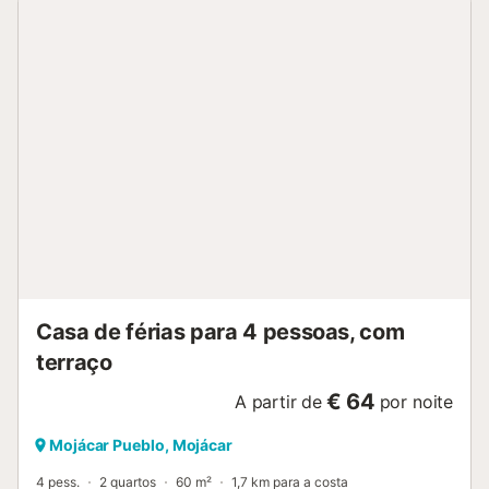
com duche e mantenha a temperatura perfeita graças ao
ar condicionado e à bomba de calor. A ligação WiFi irá
mantê-lo comunicado, e poderá relaxar a ver televisão
após um dia a explorar Mojácar. O apartamento é ideal
para casais que procuram um espaço íntimo e funcional.
Embora não permita animais de estimação nem fumar,
oferece um ambiente tranquilo e acolhedor. A sua
localização em Mojácar permitir-lhe-á desfrutar da beleza
da costa de Almería. Perfeito para uma escapadela
romântica, o AlmeriaSuite Serenity Home oferece tudo o
que necessita para uns dias inesquecíveis a dois....
Casa de férias para 4 pessoas, com
terraço
€ 64
A partir de
por noite
Mojácar Pueblo, Mojácar
4 pess.
2 quartos
60 m²
1,7 km para a costa