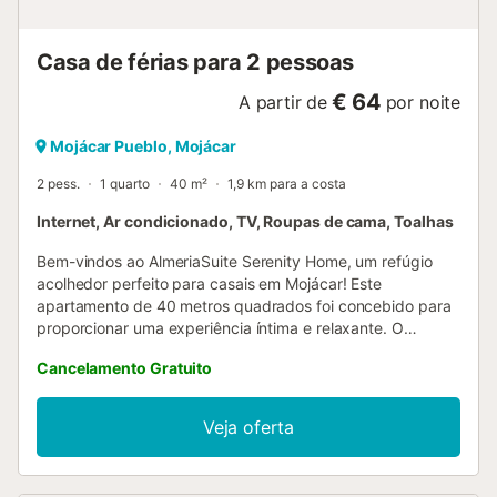
Casa de férias para 2 pessoas
€ 64
A partir de
por noite
Mojácar Pueblo, Mojácar
2 pess.
1 quarto
40 m²
1,9 km para a costa
Internet, Ar condicionado, TV, Roupas de cama, Toalhas
Bem-vindos ao AlmeriaSuite Serenity Home, um refúgio
acolhedor perfeito para casais em Mojácar! Este
apartamento de 40 metros quadrados foi concebido para
proporcionar uma experiência íntima e relaxante. O
espaço dispõe de um quarto com uma cama de casal
Cancelamento Gratuito
confortável que garante um descanso reparador. A
cozinha americana está totalmente equipada com
eletrodomésticos modernos como frigorífico, máquina de
Veja oferta
lavar roupa, forno, micro-ondas, máquina de café,
torradeira e chaleira, permitindo-lhe preparar refeições
deliciosas. Desfrute do conforto de uma casa de banho