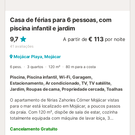
lugar de estacionamento numa garagem. As famílias com
crianças são bem-vindas. É permitido 1 animal de
estimação. Não é permit...
Casa de férias para 6 pessoas, com
piscina infantil e jardim
9,7
€ 113
A partir de
por noite
41
avaliações
Mojácar Playa, Mojácar
6 pess.
3 quartos
120 m²
80 m para a costa
Piscina, Piscina infantil, Wi-Fi, Garagem,
Estacionamento, Ar condicionado, TV, TV satélite,
Jardim, Roupas de cama, Propriedade cercada, Toalhas
O apartamento de férias Zahories Córner Mojácar vistas
para o mar está localizado em Mojácar, a poucos passos
da praia. Com 120 m², dispõe de sala de estar, cozinha
totalmente equipada com máquina de lavar loiça, 3
quartos e 2 casas de banho, acomodando até 6 pessoas.
Cancelamento Gratuito
Inclui Wi-Fi (adequado para videochamadas), ar