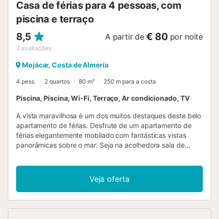
Casa de férias para 4 pessoas, com
entrada de animais de estimação na piscina. O Wi-Fi é
adequado para chamadas...
piscina e terraço
8,5
€ 80
A partir de
por noite
3
avaliações
Mojácar, Costa de Almería
4 pess.
2 quartos
80 m²
250 m para a costa
Piscina, Piscina, Wi-Fi, Terraço, Ar condicionado, TV
A vista maravilhosa é um dos muitos destaques deste belo
apartamento de férias. Desfrute de um apartamento de
férias elegantemente mobilado com fantásticas vistas
panorâmicas sobre o mar. Seja na acolhedora sala de
estar, numa das espreguiçadeiras da varanda ou junto à
elegante piscina exterior, o mar azul e a longa praia
sorriem para si de todos os lados. Aqui tem as melhores
Veja oferta
condições para umas férias relaxantes. Deixe os seus
olhos vaguearem e relaxe com um longo pequeno-almoço
na varanda enquanto aprecia as vistas deslumbrantes. A
piscina promete refrescá-lo de seguida. Ou vá