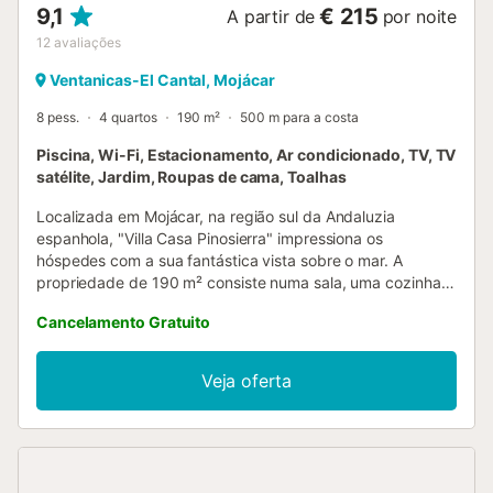
9,1
€ 215
A partir de
por noite
12
avaliações
Ventanicas-El Cantal, Mojácar
8 pess.
4 quartos
190 m²
500 m para a costa
Piscina, Wi-Fi, Estacionamento, Ar condicionado, TV, TV
satélite, Jardim, Roupas de cama, Toalhas
Localizada em Mojácar, na região sul da Andaluzia
espanhola, "Villa Casa Pinosierra" impressiona os
hóspedes com a sua fantástica vista sobre o mar. A
propriedade de 190 m² consiste numa sala, uma cozinha
bem equipada com uma máquina de lavar louça, 4 quartos
Cancelamento Gratuito
e 3 casas de banho e pode, portanto, acomodar 8
pessoas. A casa dispõe também de Wi-Fi de alta
velocidade (adequado para chamadas de vídeo), ar
Veja oferta
condicionado e aquecimento em todos os quartos
(incluindo a sala de estar), uma máquina de lavar roupa,
bem como um leitor de DVD e televisão por satélite. São
permitidas crianças e estão disponíveis uma cama de
bebé e uma cadeira alta, mas por favor peça ao