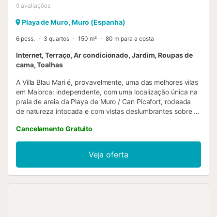
9
avaliações
Playa de Muro, Muro (Espanha)
6 pess.
3 quartos
150 m²
80 m para a costa
Internet, Terraço, Ar condicionado, Jardim, Roupas de
cama, Toalhas
A Villa Blau Mari é, provavelmente, uma das melhores vilas
em Maiorca: independente, com uma localização única na
praia de areia da Playa de Muro / Can Picafort, rodeada
de natureza intocada e com vistas deslumbrantes sobre o
mar. Um sonho tornado realidade! A Villa Blau Mari
Cancelamento Gratuito
acomoda 6 adultos em 4 quartos e dispõe de interiores
acolhedores, acabados no estilo tradicional mallorquino,
mas envoltos em conforto e amplas áreas exteriores
Veja oferta
privadas. Sem esquecer que os hóspedes que
permaneçam na Villa Blau Mari terão à sua disposição o
Mar Mediterrâneo, mesmo à porta! A Villa Blau Mari é, sem
dúvida, uma propriedade a não perder. No interior, a villa é
espaçosa e arejada, com ar condicionado e distribuída por
2 pisos. No rés-do-chão, encontra-se uma cozinha