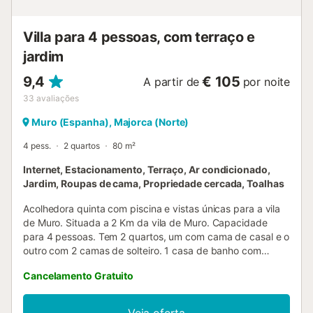
reembolsável. - Festas não são permitidas. - Para cumprir
a lei, é exigido um documento de ident...
Villa para 4 pessoas, com terraço e
jardim
9,4
€ 105
A partir de
por noite
33
avaliações
Muro (Espanha), Majorca (Norte)
4 pess.
2 quartos
80 m²
Internet, Estacionamento, Terraço, Ar condicionado,
Jardim, Roupas de cama, Propriedade cercada, Toalhas
Acolhedora quinta com piscina e vistas únicas para a vila
de Muro. Situada a 2 Km da vila de Muro. Capacidade
para 4 pessoas. Tem 2 quartos, um com cama de casal e o
outro com 2 camas de solteiro. 1 casa de banho com
duche. Cozinha totalmente equipada junto à sala de
Cancelamento Gratuito
estar/jantar. Nesta área há ar condicionado. A área exterior
é espetacular, o jardim tem uma área de 500 m², conta
com uma grande piscina de 11x5 metros,