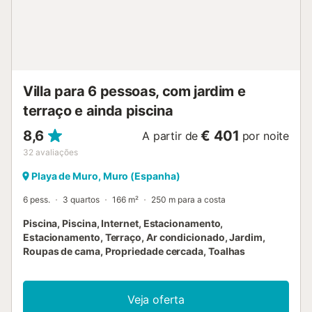
de solteiro Quarto 4: 2x Cama de solteiro Nome: Villa
Jerónimo...
Villa para 6 pessoas, com jardim e
terraço e ainda piscina
8,6
€ 401
A partir de
por noite
32
avaliações
Playa de Muro, Muro (Espanha)
6 pess.
3 quartos
166 m²
250 m para a costa
Piscina, Piscina, Internet, Estacionamento,
Estacionamento, Terraço, Ar condicionado, Jardim,
Roupas de cama, Propriedade cercada, Toalhas
Veja oferta