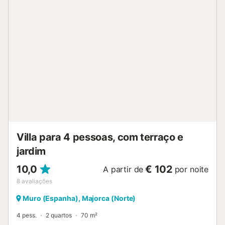
totalmente equipada, uma confortável sala de estar, um
quarto duplo e uma casa de banho com duche, uma casa
de banho familiar. A sala de estar e a sala de jantar têm
grandes portas de acesso aos pátios que dão para os
terraços e jardins. No piso superior, encontram-se mais 2
quartos espaçosos (um duplo + 1 duplo), e uma casa de
banho familiar. Os quartos abrem-se diretamente para
amplos terraços que oferecem vistas espetaculares sobre
os pinheiros e o mar. Adormecer embalado pela brisa
mediterrânica e pelo som das ondas será uma experiência
verdadeiramente memorável! No exterior, a villa (situada
numa zona privilegiada da costa) ...
Villa para 4 pessoas, com terraço e
jardim
10,0
€ 102
A partir de
por noite
8
avaliações
Muro (Espanha), Majorca (Norte)
4 pess.
2 quartos
70 m²