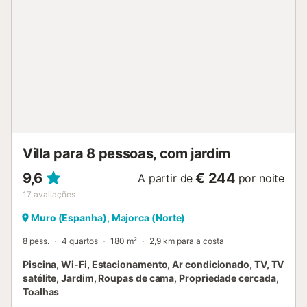
quarto com saída para o terraço e uma grande casa de
banho privativa. Através de uma escada, chega-se ao
primeiro andar com um quarto sob o telhado e uma
pequena casa de banho privativa. No rés do chão, à
direita do hall de entrada, encontra-se a cozinha espaçosa
com uma grande mesa de jantar e grandes portas de vidro
deslizantes para o terraço. O corredor dá acesso a um
quarto com duas camas individuais e à casa de banho
adjacente. O salão está confortavelmente mobilado com
dois sofás e poltronas. Ecotasa Mallorca (imposto
ecológico): a pagar separadamente...
Villa para 8 pessoas, com jardim
9,6
€ 244
A partir de
por noite
17
avaliações
Muro (Espanha), Majorca (Norte)
8 pess.
4 quartos
180 m²
2,9 km para a costa
Piscina, Wi-Fi, Estacionamento, Ar condicionado, TV, TV
satélite, Jardim, Roupas de cama, Propriedade cercada,
Toalhas