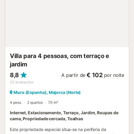
descansar numa das 10 espreguiçadeiras, desfrutando do
calor mediterrânico. Uma casa de banho com duche
completa a área exterior. Encontrará também vizinhos
próximos com os quais poderá entabular uma agradável
conversa e dos quais poderá aprender os hábitos locais
para desfrutar de uma experiência única. Entrando na villa,
o primeiro que vemos é um grande hall que nos leva à sala
de estar e à sala de jantar. Na sala de estar poderão
descansar do calor mallorquino com apenas ligar o ar
Villa para 4 pessoas, com terraço e
condicionado enquanto desfrutam da s...
jardim
8,8
€ 102
A partir de
por noite
32
avaliações
Muro (Espanha), Majorca (Norte)
4 pess.
2 quartos
70 m²
Internet, Estacionamento, Terraço, Jardim, Roupas de
cama, Propriedade cercada, Toalhas
Esta propriedade especial situa-se na periferia da