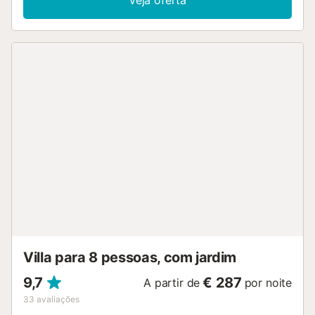
Veja oferta
espreguiçadeiras, churrasqueira e mobiliário exterior para
desfrutar do bom tempo. IMPORTANTE: - Todos os
pagamentos adicionais e os procedimentos de registo
online são geridos através de mensagens instantâneas,
fora da plataforma. - Todos os hóspedes com mais de 16
anos alojados em alojamentos locais devem pagar o
imposto turístico. Alguns portais não o cobram, neste caso
receberão uma mensagem separada para realizar este
pagamento. - Eletricidade incluída (3 kw/dia por pessoa) -
É cobrada uma caução reembolsável. - Festas não são
permitidas. - Para cumprir a lei, é exigido um documento
de identificação a todos os hóspedes antes de entrar na
casa. - Por favor, tenha em atenção que o jardineiro acede
à área exterior uma ou mais vezes por semana para a
manutenção do jardim e da piscina. Descubra a magia de
Muro, uma encantadora vila em Maiorca que cativa com a
sua autenticidade mediterrânica. Rodeada de paisagens
idílicas e belos campos, Muro oferece uma experiênci...
Villa para 8 pessoas, com jardim
9,7
€ 287
A partir de
por noite
33
avaliações