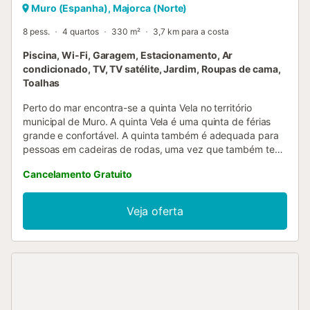
Muro (Espanha), Majorca (Norte)
8 pess.
4 quartos
330 m²
3,7 km para a costa
Piscina, Wi-Fi, Garagem, Estacionamento, Ar
condicionado, TV, TV satélite, Jardim, Roupas de cama,
Toalhas
Perto do mar encontra-se a quinta Vela no território
municipal de Muro. A quinta Vela é uma quinta de férias
grande e confortável. A quinta também é adequada para
pessoas em cadeiras de rodas, uma vez que também tem
um quarto com casa de banho, tudo num só nível foi
Cancelamento Gratuito
construído. A área exterior da quinta é uma festa para os
olhos. À volta da piscina há palmeiras e zonas de banhos
de sol para relaxar. Quase ao longo de toda a casa há um
Veja oferta
terraço natural, mobilado com mesa de jantar e
chilloutsofa. Aqui pode sentir-se bem com toda a família.
Há crianças que querem fazer furor? Não há problema, na
parte inferior da propriedade esperam dois portões de
futebol e também muito relvado. Ao entrar na Finca Vela,
encontra-se imediatamente no espaçoso hall de entrada. À
esquerda do hall de entrada encontra-se um grande