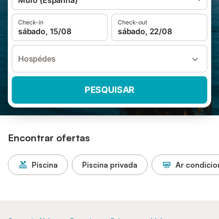
Muro (Espanha)
Check-in
Check-out
sábado, 15/08
sábado, 22/08
Hospédes
PESQUISAR
Encontrar ofertas
Piscina
Piscina privada
Ar condici