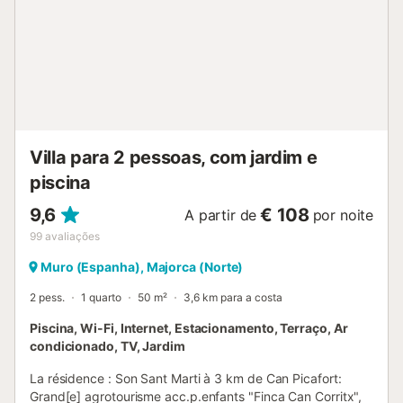
Villa para 2 pessoas, com jardim e
piscina
9,6
€ 108
A partir de
por noite
99
avaliações
Muro (Espanha), Majorca (Norte)
2 pess.
1 quarto
50 m²
3,6 km para a costa
Piscina, Wi-Fi, Internet, Estacionamento, Terraço, Ar
condicionado, TV, Jardim
La résidence : Son Sant Marti à 3 km de Can Picafort:
Grand[e] agrotourisme acc.p.enfants "Finca Can Corritx",