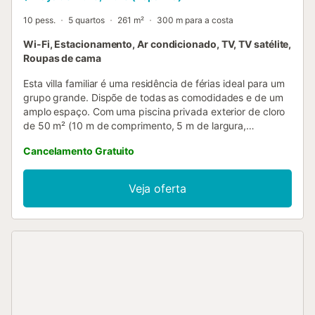
10 pess.
5 quartos
261 m²
300 m para a costa
Wi-Fi, Estacionamento, Ar condicionado, TV, TV satélite,
Roupas de cama
Esta villa familiar é uma residência de férias ideal para um
grupo grande. Dispõe de todas as comodidades e de um
amplo espaço. Com uma piscina privada exterior de cloro
de 50 m² (10 m de comprimento, 5 m de largura,
profundidade entre 1,3 m e 1,5 m), um jardim pavimentado
Cancelamento Gratuito
e vedado de 250 m² e uma agradável varanda, podemos
dizer que espaço não lhe falta. Junto à piscina
encontraremos um duche exterior e na varanda
Veja oferta
poderemos descansar na sua ampla mesa, combinada
com 6 cadeiras de resina, de onde desfrutaremos de
excelentes vistas para a praça. Por outro lado,
encontramos também uma segunda varanda construída
com pilares de madeira e uma ampla e acolhedora mesa
para 12 pessoas, situada mesmo ao lado do churrasco.
Nem uma preocupação na hora de comer! Para nos
protegermos do sol, encontraremos um guarda-sol, e se o
que queremos é bronzearmo-nos, também poderemos