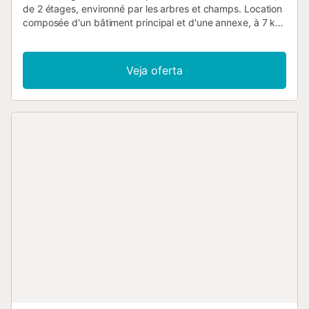
de 2 étages, environné par les arbres et champs. Location
composée d'un bâtiment principal et d'une annexe, à 7 km
du centre de Muro, à 3 km du centre de Ca'n Picafort, à 12
km du centre d'Alcudia, situation tranquille, ensoleillée, à 3
km de la mer, à 3 km de la plage, dans la verdure, orientée
Veja oferta
sud. En commun: terrain 10 ha avec pelouse et arbres,
verger, piscine (20 x 12 m, disponibilité saisonnière: 01.Mar.
- 31.Dec.). WC dans l'espace piscine, bassin pour les
enfants, douche extérieure, tennis, jardinet, terrasse,
meubles de jardin, entretien de la piscine par le
propriétaire/jardinier. Infrastructures de la Maison: réduit
pour bicyclettes. Place de parking (couvert) sur le terrain.
Magasins 3 km, magasin d'alimentation 2 km,
supermarché 2 km, restaurant 3 km, bar 1 km, boulangerie
3 km, café 2 km, arrêt de bus "Camping Can Picafort" 2
km, gare ferroviaire "Sa Pobla" 10 km, ferry "Puerto
d'Alcudia" 16 km, plage de sable "Ca'n Picafort" 3 km. Port
plaisance 5 km, marina 16 km, terrain de golf (18 trous) 18
km, ecole de surf 6 km, ecole de voile 6 km, tennis 4 km,
centre équestre 5 km, centre sportif 4 km, chemins de
randonnées pédestres depuis la maison 8 km, piste
cyclable 6 km. Attractions à proximité: Formentor 20 km,