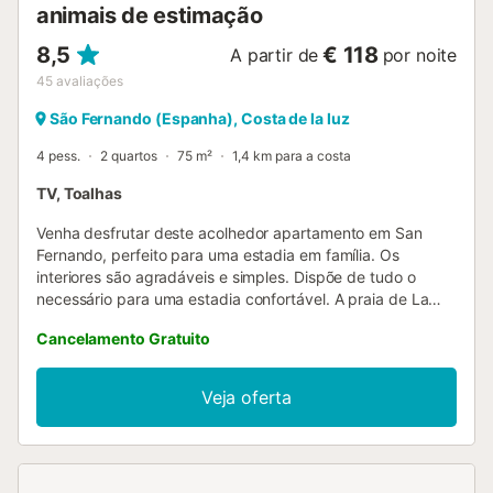
animais de estimação
8,5
€ 118
A partir de
por noite
45
avaliações
São Fernando (Espanha), Costa de la luz
4 pess.
2 quartos
75 m²
1,4 km para a costa
TV, Toalhas
Venha desfrutar deste acolhedor apartamento em San
Fernando, perfeito para uma estadia em família. Os
interiores são agradáveis e simples. Dispõe de tudo o
necessário para uma estadia confortável. A praia de La
Casería fica a 3 km, onde poderá apanhar sol e relaxar,
Cancelamento Gratuito
enquanto o lago se encontra a apenas 550 m. A 1,6 km
encontrará lojas e restaurantes. Há estacionamento
disponível. Na cozinha, totalmente equipada, poderá
Veja oferta
preparar refeições deliciosas e desfrutá-las em família.
Para sua comodidade, dispõe de máquina de lavar roupa,
pelo que não se esqueça de viajar com pouca bagagem.
Nota: Não é permitido fumar. O apartamento conta com