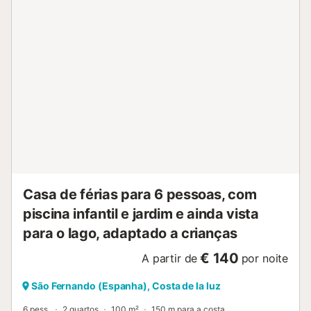
ventoinhas em todos os quartos e na sala de estar. Não
são permitidas reservas para grupos com pessoas com
menos de 25 anos. Organizar festas de estudantes, festas
de despedida de solteiro/a e "botellones" (reuniões para
beber em público) estão proibidos nesta habitação....
Casa de férias para 6 pessoas, com
piscina infantil e jardim e ainda vista
para o lago, adaptado a crianças
€ 140
A partir de
por noite
São Fernando (Espanha), Costa de la luz
6 pess.
2 quartos
100 m²
150 m para a costa