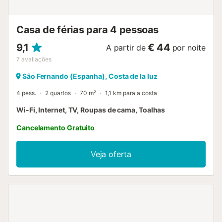
necessários para desfrutar de uma estadia independente,
além de inúmeros bares e restaurantes onde poderá
deliciar-se com a deliciosa gastronomia local. Incentiv...
Casa de férias para 4 pessoas
9,1
€ 44
A partir de
por noite
7
avaliações
São Fernando (Espanha), Costa de la luz
4 pess.
2 quartos
70 m²
1,1 km para a costa
Wi-Fi, Internet, TV, Roupas de cama, Toalhas
Cancelamento Gratuito
Veja oferta