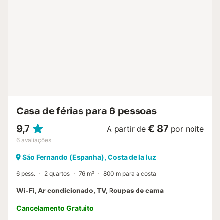
nossos hóspedes. Se detetar qualquer dano, comunique-
nos para que possamos resolvê-lo. Apartamento
totalmente equipado em San Fernando, Cádis, perto da
praia e de serviços. Bem-vindo! Apartamento luminoso e
totalmente equipado em San Fernando, na Baía de Cádis.
Uma opção ideal para desfrutar das praias e da cultura
gaditana com todas as comodidades. Desfrute da sua
estadia!...
Casa de férias para 6 pessoas
9,7
€ 87
A partir de
por noite
6
avaliações
São Fernando (Espanha), Costa de la luz
6 pess.
2 quartos
76 m²
800 m para a costa
Wi-Fi, Ar condicionado, TV, Roupas de cama
Cancelamento Gratuito