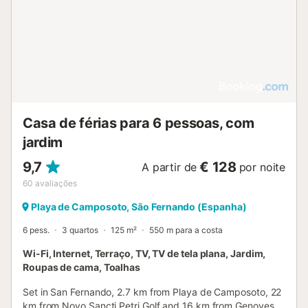
Casa de férias para 6 pessoas, com
jardim
9,7
€ 128
A partir de
por noite
60
avaliações
Playa de Camposoto, São Fernando (Espanha)
6 pess.
3 quartos
125 m²
550 m para a costa
Wi-Fi, Internet, Terraço, TV, TV de tela plana, Jardim,
Roupas de cama, Toalhas
Set in San Fernando, 2.7 km from Playa de Camposoto, 22
km from Novo Sancti Petri Golf and 16 km from Genoves