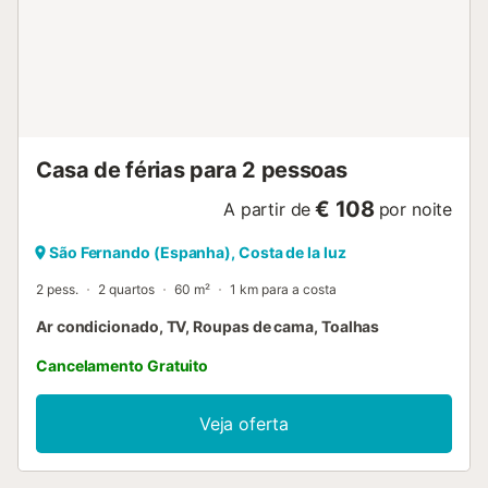
podem fazê-lo no pátio. Não são permitidos eventos. A
casa situa-se por cima do centro comercial, numa das
melhores zonas de San Fernando, a apenas 100 metros da
estação de comboios com ligações diretas a Cádis.
Aproveitem pores do sol espetaculares neste cenário
privilegiado. A praia está próxima e há um campo de ténis
a 15 minutos a pé. O alojamento faz parte de u...
Casa de férias para 2 pessoas
€ 108
A partir de
por noite
São Fernando (Espanha), Costa de la luz
2 pess.
2 quartos
60 m²
1 km para a costa
Ar condicionado, TV, Roupas de cama, Toalhas
Cancelamento Gratuito
Veja oferta