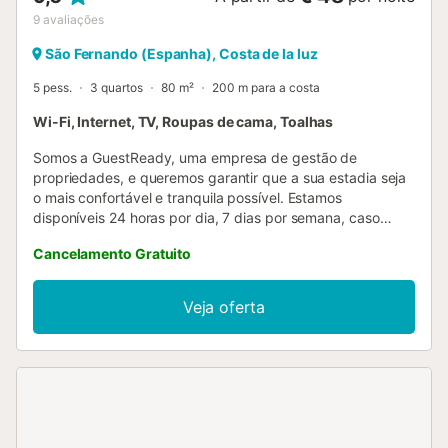
9
avaliações
São Fernando (Espanha), Costa de la luz
5 pess.
3 quartos
80 m²
200 m para a costa
Wi-Fi, Internet, TV, Roupas de cama, Toalhas
Somos a GuestReady, uma empresa de gestão de
propriedades, e queremos garantir que a sua estadia seja
o mais confortável e tranquila possível. Estamos
disponíveis 24 horas por dia, 7 dias por semana, caso
necessite de qualquer tipo de assistência durante a sua
Cancelamento Gratuito
estadia. Tenha em atenção que se trata de uma casa
particular, por isso, por favor, cuide dela como se fosse
sua. A propriedade é facilmente acessível de carro e
Veja oferta
transportes públicos. O Aeroporto de Jerez (XRY) fica a
cerca de 25 minutos de carro. Pode entrar na
acomodação a partir das 15:00. O check-in antecipado só
pode ser organizado mediante pedido. Lembre-se de
completar todos os pagamentos pendentes e o seu registo
online de hóspedes. Aplicamos protocolos específicos de
limpeza e desinfeção para garantir a total segurança dos