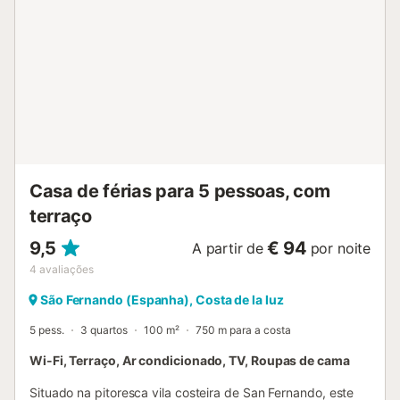
sua reserva. Por favor, note que poderá haver
regulamentos governamentais sobre a água em vigor na
altura da sua visita, o que poderá afetar a utilização da
piscina, a rega do jardim ou limitar a utilização de água da
torneira....
Casa de férias para 5 pessoas, com
terraço
9,5
€ 94
A partir de
por noite
4
avaliações
São Fernando (Espanha), Costa de la luz
5 pess.
3 quartos
100 m²
750 m para a costa
Wi-Fi, Terraço, Ar condicionado, TV, Roupas de cama
Situado na pitoresca vila costeira de San Fernando, este