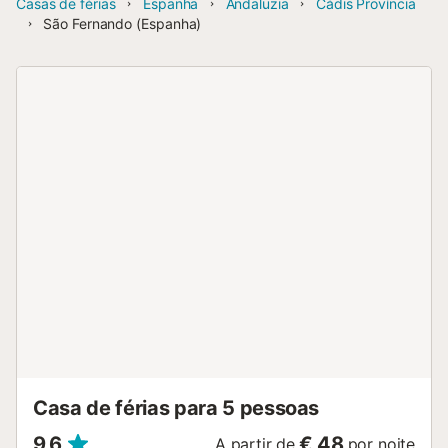
Casas de férias
Espanha
Andaluzia
Cádis Província
São Fernando (Espanha)
Casa de férias para 5 pessoas
9,6
€ 48
A partir de
por noite