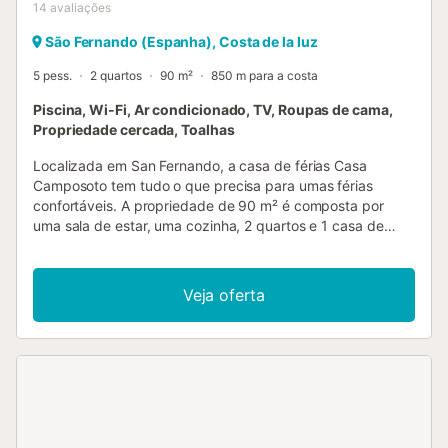
14
avaliações
São Fernando (Espanha), Costa de la luz
5 pess.
2 quartos
90 m²
850 m para a costa
Piscina, Wi-Fi, Ar condicionado, TV, Roupas de cama,
Propriedade cercada, Toalhas
Localizada em San Fernando, a casa de férias Casa
Camposoto tem tudo o que precisa para umas férias
confortáveis. A propriedade de 90 m² é composta por
uma sala de estar, uma cozinha, 2 quartos e 1 casa de
banho e pode, portanto, acomodar 5 pessoas. As
comodidades adicionais incluem Wi-Fi, uma televisão, ar
condicionado, bem como uma máquina de lavar roupa. Um
Veja oferta
berço e uma cadeira alta também estão disponíveis. Este
aluguer de férias oferece uma área exterior privada com
uma piscina, um terraço aberto e um terraço coberto. O
estacionamento gratuito está disponível na rua. Não são
permitidos animais de estimação, fumar e celebrar
eventos. Por favor, certifique-se de que não há ruído na
área da piscina depois das 22:00h. A violação de
quaisquer regras resultará no cancelamento automático da