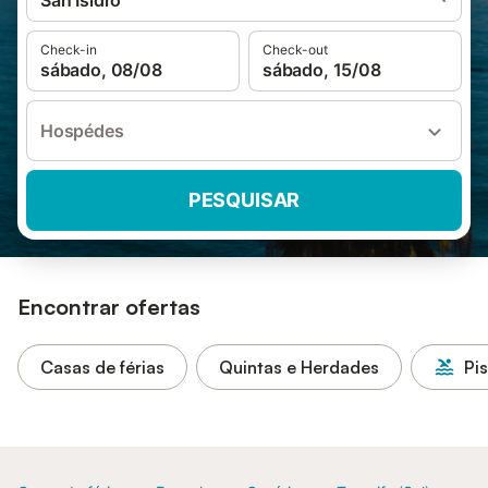
San Isidro
Check-in
Check-out
sábado, 08/08
sábado, 15/08
Hospédes
PESQUISAR
Encontrar ofertas
Casas de férias
Quintas e Herdades
Pi