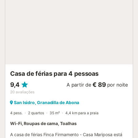
El Médano fica apenas a 10 minutos de carro e a
autoestrada TF-1 pode ser alcançada em 5 minutos. Na
área circundante existem vários supermercados. O
estacionamento gratuito está disponível na rua, mesmo ao
lado da quinta. Não são permitidos animais de estimação,
fumar e celebrar eventos. Só são permitidos hóspedes
com mais de 18 anos de idade. O ar condicionado não
está disponível. Esta propriedade tem características de
poupança de luz e água....
Casa de férias para 4 pessoas
9,4
€ 89
A partir de
por noite
20
avaliações
San Isidro, Granadilla de Abona
4 pess.
2 quartos
35 m²
4,4 km para a praia
Wi-Fi, Roupas de cama, Toalhas
A casa de férias Finca Firmamento - Casa Mariposa está