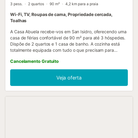
3 pess.
2 quartos
90 m²
4,2 km para a praia
Wi-Fi, TV, Roupas de cama, Propriedade cercada,
Toalhas
A Casa Abuela recebe-vos em San Isidro, oferecendo uma
casa de férias confortável de 90 m² para até 3 hóspedes.
Dispõe de 2 quartos e 1 casa de banho. A cozinha está
totalmente equipada com tudo o que precisam para
preparar as vossas refeições durante a estadia. Entre as
Cancelamento Gratuito
comodidades encontram-se Wi-Fi adequado para
videochamadas, televisão, máquina de lavar roupa,
espaço de trabalho dedicado e cama de bebé. A casa
Veja oferta
oferece ainda acesso sem degraus e interior totalmente
plano, facilitando a mobilidade. No exterior, podem
desfrutar do vosso terraço privado descoberto, ideal para
relaxar e descontrair. O estacionamento está disponível na
rua e os transportes públicos encontram-se nas
proximidades. Notem que não são permitidos eventos nem
festas na propriedade....