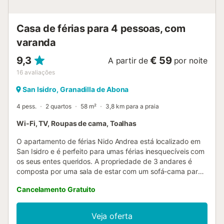
Casa de férias para 4 pessoas, com
varanda
9,3
€ 59
A partir de
por noite
16
avaliações
San Isidro, Granadilla de Abona
4 pess.
2 quartos
58 m²
3,8 km para a praia
Wi-Fi, TV, Roupas de cama, Toalhas
O apartamento de férias Nido Andrea está localizado em
San Isidro e é perfeito para umas férias inesquecíveis com
os seus entes queridos. A propriedade de 3 andares é
composta por uma sala de estar com um sofá-cama para
2 pessoas, uma cozinha totalmente equipada, 2 quartos e
Cancelamento Gratuito
1 casa de banho e pode, portanto, acomodar 5 pessoas.
As comodidades adicionais incluem Wi-Fi de alta
velocidade (adequado para chamadas de vídeo), uma
Veja oferta
televisão, uma ventoinha, uma máquina de lavar roupa,