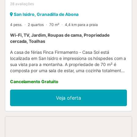
28
avaliações
San Isidro, Granadilla de Abona
4 pess.
2 quartos
70 m²
4,4 km para a praia
Wi-Fi, TV, Jardim, Roupas de cama, Propriedade
cercada, Toalhas
A casa de férias Finca Firmamento - Casa Sol está
localizada em San Isidro e impressiona os hóspedes com a
sua vista para a montanha. A propriedade de 70 m² é
composta por uma sala de estar, uma cozinha totalmente
equipada, 2 quartos e 1 casa de banho e pode, portanto,
Cancelamento Gratuito
acomodar 4 pessoas. As comodidades adicionais incluem
Wi-Fi de alta velocidade (adequado para chamadas de
vídeo) com um espaço de trabalho dedicado para
Veja oferta
escritório em casa, bem como uma máquina de lavar
roupa. O destaque deste alojamento é a sua área exterior
privada com um terraço aberto. A propriedade tem acesso
a uma área exterior partilhada que inclui um jardim e
comodidades para churrascos. Existem ligações de
transportes públicos a uma curta distância a pé, a praia de