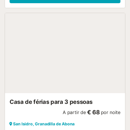
bem como livros e brinquedos para crianças. Um berço
também está disponível. Este alojamento não dispõe de: ar
condicionado. O edifício em que se encontra o alojamento
tem elevador. Este aluguer de férias dispõe de uma
varanda privada para o seu relaxamento noturno. As
ligações de transportes públicos estão localizadas a curta
distância a pé. O estacionamento gratuito está disponível
na rua. É permitido um animal de estimação. Não é
permitido fumar e celebrar eventos. Esta propriedade tem
orientações para ajudar os hóspedes com a separação
correcta dos resíduos. São fornecidas mais informações no
local. Esta propriedade tem características de poupança
de luz e água. Foram utilizados materiais sustentáveis no
isolamento desta propriedade. É obrigatório obedecer a
todas as normas da comunidade....
Casa de férias para 3 pessoas
€ 68
A partir de
por noite
San Isidro, Granadilla de Abona