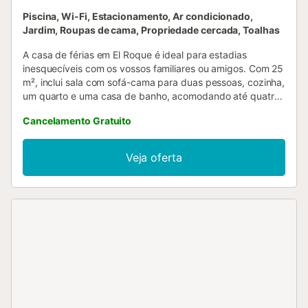
Piscina, Wi-Fi, Estacionamento, Ar condicionado,
Jardim, Roupas de cama, Propriedade cercada, Toalhas
A casa de férias em El Roque é ideal para estadias
inesquecíveis com os vossos familiares ou amigos. Com 25
m², inclui sala com sofá-cama para duas pessoas, cozinha,
um quarto e uma casa de banho, acomodando até quatro
hóspedes. Dispõe ainda de Wi-Fi com espaço de trabalho
Cancelamento Gratuito
para teletrabalho, televisão, ar condicionado reversível e
máquina de lavar roupa (disponível mediante pedido). No
exterior, usufruem de espaço privado, jardim, terraço ao ar
Veja oferta
livre e churrasqueira. Transportes públicos encontram-se a
uma curta distância a pé. Estacionamento disponível na
propriedade. Não é permitido fumar no interior nem
realizar eventos. Animais de estimação aceites mediante
pedido prévio (pode aplicar-se uma taxa adicional para o
segundo animal). Foram instalados dispositivos para
poupança de água nesta propriedade. A piscina está
disponível todo o ano e é aquecida a 22 graus de 15 de
abril a 15 de novembro. Fora deste período, o
aquecimento da piscina está disponível mediante
pagamento de uma taxa adicional. Posto de carregamento