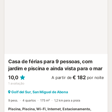
saboreiem grelhados no barbecue e refresquem-se no
duche exterior. A propriedade fica perto da praia.
Estacionamento gratuito disponível na rua. Não são
permitidos animais de estimação, fumar ou festas. Toalhas
de praia e piscina incluídas. Existem orientações para
separação correta de resíduos, com mais informações no
local. A propriedade utiliza iluminação de baixo consumo....
Casa de férias para 9 pessoas, com
jardim e piscina e ainda vista para o mar
10,0
€ 182
A partir de
por noite
1
avaliação
Golf del Sur, San Miguel de Abona
9 pess.
4 quartos
175 m²
1,2 km para a praia
Piscina, Piscina, Wi-Fi, Internet, Estacionamento,