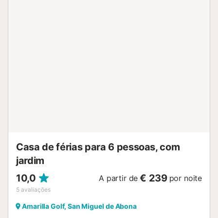
está disponível para a sua utilização. Uma cama de bebé e
uma cadeira alta estão disponíveis. A moradia dispõe de
uma área exterior privada com jardim, mobiliário de jardim,
um terraço aberto, um terraço coberto, e um churrasco.
Há 2 piscinas nesta villa; uma nova de 10m x 5m na frente
da villa e uma mais pequena na parte de trás da villa de
5m x 5m. A piscina principal na frente da villa é aquecida
gratuitamente de Outubro a Abril e um extra opcional nos
meses de Verão. A piscina traseira não é aquecida neste
momento. Distância a pé/na estrada até ao restaurante
mais próximo: 293m. Distância a pé/caminhada até ao
café mais próximo: 754m. Distância a pé/caminhada até
ao bar mais próximo: 822m. Distância a pé/caminhada até
ao supermercado mais próximo: 928m. Distância a
pé/caminhada até ...
Casa de férias para 6 pessoas, com
jardim
10,0
€ 239
A partir de
por noite
5
avaliações
Amarilla Golf, San Miguel de Abona