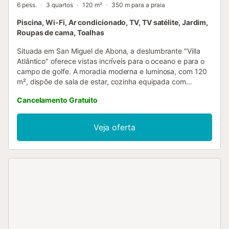
6 pess.
3 quartos
120 m²
350 m para a praia
Piscina, Wi-Fi, Ar condicionado, TV, TV satélite, Jardim,
Roupas de cama, Toalhas
Situada em San Miguel de Abona, a deslumbrante "Villa
Atlântico" oferece vistas incríveis para o oceano e para o
campo de golfe. A moradia moderna e luminosa, com 120
m², dispõe de sala de estar, cozinha equipada com
máquina de lavar loiça, 3 quartos e 2 casas de banho,
Cancelamento Gratuito
acomodando até 6 pessoas—ideal para reunir família e
amigos. Entre as comodidades incluem-se Wi-Fi adequado
para videochamadas, ar condicionado, máquina de lavar
Veja oferta
roupa e TV. Berço e cadeira alta estão disponíveis
mediante pedido. O Quarto 1 tem 1 cama king size. O
Quarto 2 tem 2 camas individuais. O Quarto 3 tem 1 cama
king size. A vossa área exterior privada inclui piscina
aquecida, jardim, mobiliário de exterior, churrasqueira e um
amplo terraço duplo com vista para o Oceano Atlântico.
Daqui desfrutam de vistas espetaculares e ininterruptas
sobre a costa natural, bem como do magnífico cenário das
montanhas de San Miguel, com o Pico do Teide ao centro.
Estacionamento gratuito disponível na propriedade.