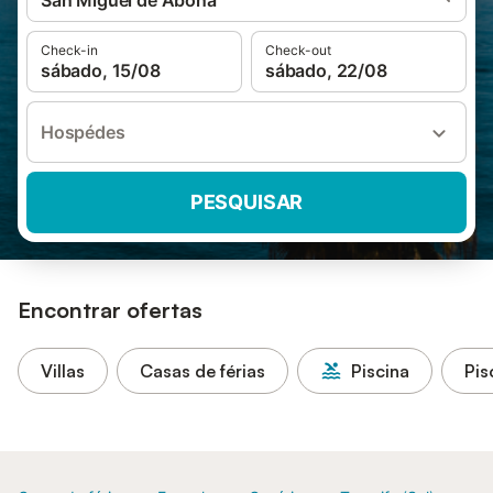
San Miguel de Abona
Check-in
Check-out
sábado, 15/08
sábado, 22/08
Hospédes
PESQUISAR
Encontrar ofertas
Villas
Casas de férias
Piscina
Pis