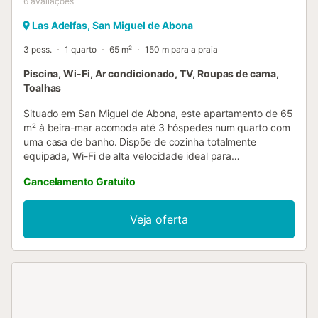
6
avaliações
Las Adelfas, San Miguel de Abona
3 pess.
1 quarto
65 m²
150 m para a praia
Piscina, Wi-Fi, Ar condicionado, TV, Roupas de cama,
Toalhas
Situado em San Miguel de Abona, este apartamento de 65
m² à beira-mar acomoda até 3 hóspedes num quarto com
uma casa de banho. Dispõe de cozinha totalmente
equipada, Wi-Fi de alta velocidade ideal para
videochamadas, televisão e espaço de trabalho dedicado.
Cancelamento Gratuito
Para famílias, estão disponíveis cama de bebé e cadeira
alta para vosso conforto. Aproveitem o terraço privado
sem cobertura, perfeito para desfrutar de vistas
Veja oferta
deslumbrantes sobre o mar. A propriedade oferece 3
piscinas exteriores partilhadas para momentos de lazer e
relaxamento. O estacionamento na rua está disponível e o
apartamento encontra-se perto de transportes públicos e
da praia. Não são permitidos eventos na propriedade. A
apenas 500 m da Praia de San Miguel de Abona, 3,3 km
do Golf del Sur e 16 km do Aqualand, esta é a base ideal