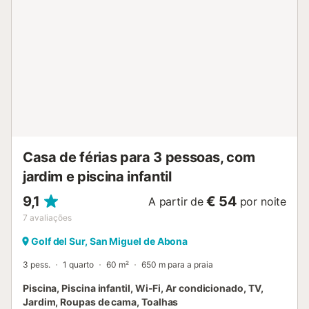
para explorar as atrações da região e viver uma
experiência à beira-mar....
Casa de férias para 3 pessoas, com
jardim e piscina infantil
9,1
€ 54
A partir de
por noite
7
avaliações
Golf del Sur, San Miguel de Abona
3 pess.
1 quarto
60 m²
650 m para a praia
Piscina, Piscina infantil, Wi-Fi, Ar condicionado, TV,
Jardim, Roupas de cama, Toalhas