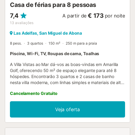
Casa de férias para 8 pessoas
7,4
€ 173
A partir de
por noite
13
avaliações
Las Adelfas, San Miguel de Abona
8 pess.
3 quartos
150 m²
250 m para a praia
Piscina, Wi-Fi, TV, Roupas de cama, Toalhas
A Villa Vistas ao Mar dá-vos as boas-vindas em Amarilla
Golf, oferecendo 50 m² de espaço elegante para até 8
hóspedes. Encontrarão 3 quartos e 2 casas de banho
nesta villa moderna, com linhas simples e materiais de alta
qualidade. Dispõe de Wi-Fi, TV, máquina de lavar roupa e
Cancelamento Gratuito
espaço de trabalho. O interior sofisticado apresenta
mobiliário de design e obras de arte selecionadas,
enquanto a ampla cozinha moderna está equipada com
Veja oferta
eletrodomésticos topo de gama e ilha central para
preparar refeições gourmet. No exterior, podem desfrutar
do jardim privado e do terraço aberto com vistas
deslumbrantes para o mar. A piscina privada exterior