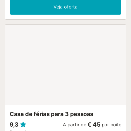
espaço de trabalho dedicado. As famílias beneficiam de
Veja oferta
berço e cadeira alta disponíveis. O self check-in garante
uma chegada sem complicações. Desfrutem do jardim
privado e das 3 varandas privadas descobertas, onde
podem apreciar vistas para a montanha e para o mar. O
barbecue privado é perfeito para refeições ao ar livre e o
duche exterior acrescenta comodidade. A mesa de
pingue-pongue partilhada proporciona entretenimento
para o vosso grupo. Têm acesso a 6 lugares de
estacionamento partilhados na propriedade. Não são
permitidos eventos no alojamento. A partir das 21h30,
pede-se silêncio e o máximo respeito pelo descanso dos
vizinhos....
Casa de férias para 3 pessoas
9,3
€ 45
A partir de
por noite