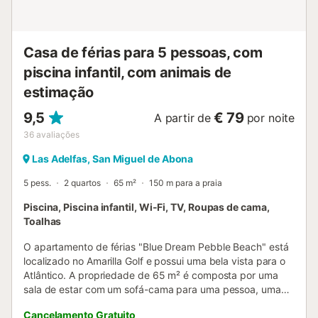
Casa de férias para 5 pessoas, com
piscina infantil, com animais de
estimação
9,5
€ 79
A partir de
por noite
36
avaliações
Las Adelfas, San Miguel de Abona
5 pess.
2 quartos
65 m²
150 m para a praia
Piscina, Piscina infantil, Wi-Fi, TV, Roupas de cama,
Toalhas
O apartamento de férias "Blue Dream Pebble Beach" está
localizado no Amarilla Golf e possui uma bela vista para o
Atlântico. A propriedade de 65 m² é composta por uma
sala de estar com um sofá-cama para uma pessoa, uma
cozinha totalmente equipada, 2 quartos e 2 casas de
Cancelamento Gratuito
banho e pode, portanto, acomodar 4 pessoas. As