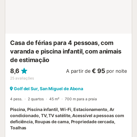
disponível de forma partilhada. Não são permitidos
eventos. O alojamento está perto da praia, com fácil
acesso a transportes públicos. Um campo de ténis
partilhado também está disponível. Estão a poucos
minutos a pé do campo Golf del Sur, ideal para amantes
de golfe ou passeios tranquilos. A Marina de San Miguel
oferece restaurantes à beira-mar, bares com música ao
Casa de férias para 4 pessoas, com
vivo e atividades como passeios d...
varanda e piscina infantil, com animais
de estimação
8,6
€ 95
A partir de
por noite
25
avaliações
Golf del Sur, San Miguel de Abona
4 pess.
2 quartos
45 m²
700 m para a praia
Piscina, Piscina infantil, Wi-Fi, Estacionamento, Ar
condicionado, TV, TV satélite, Acessível a pessoas com
deficiência, Roupas de cama, Propriedade cercada,
Toalhas