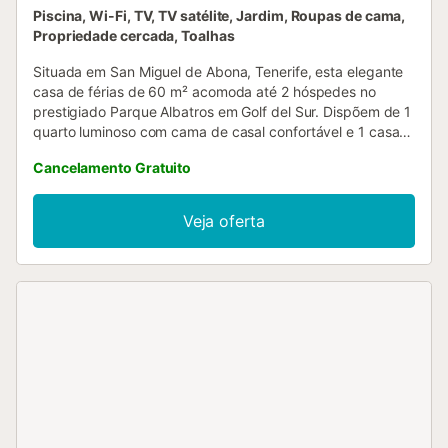
Piscina, Wi-Fi, TV, TV satélite, Jardim, Roupas de cama,
Propriedade cercada, Toalhas
Situada em San Miguel de Abona, Tenerife, esta elegante
casa de férias de 60 m² acomoda até 2 hóspedes no
prestigiado Parque Albatros em Golf del Sur. Dispõem de 1
quarto luminoso com cama de casal confortável e 1 casa
de banho. A propriedade oferece cozinha privada
Cancelamento Gratuito
totalmente equipada com placa vitrocerâmica, micro-
ondas, máquina de café e utensílios. As comodidades
incluem Wi-Fi privado adequado para videochamadas, TV,
Veja oferta
máquina de lavar roupa, espaço de trabalho, self check-in
e vistas deslumbrantes para montanha e mar. Toalhas de
praia são fornecidas. No exterior, desfrutem do vosso
terraço privado coberto com mesa e cadeiras, onde
podem contemplar vistas para o mar e marina enquanto
apreciam o pôr do sol. Os jardins subtropicais partilhados
criam um ambiente tranquilo e têm acesso a piscina
exterior aquecida partilhada, rodeada de
espreguiçadeiras, ideal para relaxar todo o ano. Duche
exterior e mesa de pingue-pongue partilhada
proporcionam mais lazer. O estacionamento na rua está