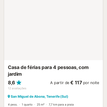
aquecida também oferece vista mar e dispõe de solário
com mobiliário de exterior de qualidade. O jardim inclui
zona de relaxamento com espreguiçadeiras viradas para o
mar. A villa situa-se na Marina de Amarilla Golf, rodeada
por campo de golfe e marina. Podem experimentar
atividades como motos de água, passeios de barco para
observação de baleias e golfinhos, e acesso a um dos
campos de golfe mais conceituados da região. O
estacionamento seguro tem espaço para vários carros em
frente à propriedade. É estritamente proibido realizar
eventos e festas na propriedade. Serviço de limpeza e
aluguer de carros disponíveis mediante taxa adicional
durante a vossa estadia....
Casa de férias para 4 pessoas, com
jardim
8,6
€ 117
A partir de
por noite
12
avaliações
San Miguel de Abona, Tenerife (Sul)
4 pess.
1 quarto
25 m²
7,7 km para a praia