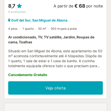
8,7
€ 68
A partir de
por noite
9
avaliações
Golf del Sur, San Miguel de Abona
4 pess.
1 quarto
50 m²
500 m para a praia
Ar condicionado, TV, TV satélite, Jardim, Roupas de
cama, Toalhas
Situado em San Miguel de Abona, este apartamento de 50
m² acomoda confortavelmente até 4 hóspedes. Dispõe de
1 quarto, 1 sala de estar e 1 casa de banho. A cozinha
totalmente equipada oferece tudo o que precisam para
preparar refeições. Entre as comodidades encontram-se
Cancelamento Gratuito
ar condicionado, ventoinha, televisão e uma área de
trabalho dedicada. Famílias com crianças beneficiam da
disponibilidade de berço e cadeira alta. Podem desfrutar
Veja oferta
da vossa varanda privada, ideal para relaxar. O jardim
partilhado proporciona mais espaço exterior para
descontrair. O estacionamento está disponível na rua. Por
favor, notem que não são permitidos eventos na
propriedade. O check-in automático está disponível e o