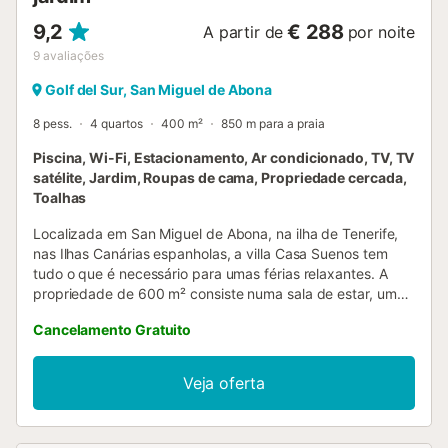
9,2
€ 288
A partir de
por noite
9
avaliações
Golf del Sur, San Miguel de Abona
8 pess.
4 quartos
400 m²
850 m para a praia
Piscina, Wi-Fi, Estacionamento, Ar condicionado, TV, TV
satélite, Jardim, Roupas de cama, Propriedade cercada,
Toalhas
Localizada em San Miguel de Abona, na ilha de Tenerife,
nas Ilhas Canárias espanholas, a villa Casa Suenos tem
tudo o que é necessário para umas férias relaxantes. A
propriedade de 600 m² consiste numa sala de estar, uma
cozinha totalmente equipada com uma máquina de lavar
Cancelamento Gratuito
loiça, 4 quartos e 2 casas de banho e pode, portanto,
acomodar 8 pessoas. A vivenda também dispõe de Wi-Fi
de alta velocidade (adequado para chamadas de vídeo),
Veja oferta
ar condicionado em todos os quartos (excepto a cozinha),
um ventilador, uma máquina de lavar roupa, bem como TV
por cabo. Além disso, uma mesa de ténis de mesa privada