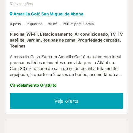
51
avaliações
Amarilla Golf, San Miguel de Abona
4 pess.
2 quartos
80 m²
250 m para a praia
Piscina, Wi-Fi, Estacionamento, Ar condicionado, TV, TV
satélite, Jardim, Roupas de cama, Propriedade cercada,
Toalhas
A moradia Casa Zara em Amarilla Golf é o alojamento ideal
para umas férias relaxantes com vista para o Atlântico.
Com 80 m², dispõe de sala de estar, cozinha totalmente
equipada, 2 quartos e 2 casas de banho, acomodando até
4 pessoas. Inclui Wi-Fi, smart TV com serviços de
Cancelamento Gratuito
streaming, ar condicionado (disponível mediante
pagamento adicional) em todos os quartos e máquina de
lavar roupa. Berço e cadeira alta para bebé estão
Veja oferta
disponíveis. Desfrutem do espaço exterior privado:
mergulhem na piscina aquecida—totalmente aquecida no
inverno sem custos e disponível mediante pagamento
adicional no resto do ano—aproveitem o jardim, relaxem
no terraço aberto, procurem sombra no terraço coberto,