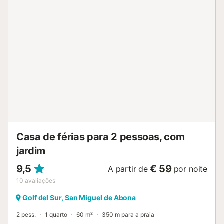
serviço de transfer do aeroporto pode ser organizado
mediante taxa adicional. A propriedade está
convenientemente localizada perto de transportes
públicos e próxima da praia....
Casa de férias para 2 pessoas, com
jardim
9,5
€ 59
A partir de
por noite
10
avaliações
Golf del Sur, San Miguel de Abona
2 pess.
1 quarto
60 m²
350 m para a praia