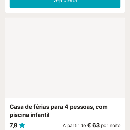
Veja oferta
exterior e jardins bem cuidados. Podem estacionar na rua.
Não são permitidos eventos na propriedade. Tenham em
conta que o alojamento não é acessível para cadeiras de
rodas e que as piscinas estão em obras. O apartamento
faz parte de um complexo bem mantido, perto de campos
de golfe, marina e praias, com acesso fácil a restaurantes,
supermercados e ao aeroporto sul, a poucos minutos. O
passeio marítimo e as praias vulcânicas estão a curta
distância a pé, e a vila piscatória de Los Abrigos está
próxima. Golf del Sur oferece um ambiente tranquilo, ideal
para quem procura sossego sem abdicar de desportos
aquáticos e boas ligações ao resto da ilha. Atualmente, a
piscina está em obras....
Casa de férias para 4 pessoas, com
piscina infantil
7,8
€ 63
A partir de
por noite