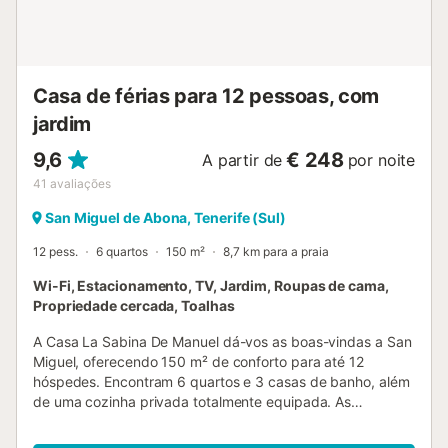
Não são permitidos animais de estimação Limpeza incluída
no preço 📍 Comodidades & Atrações Locais: A 650m a pé
– Marginal e praia Playa San Miguel de Abona A curta
distância a pé – Restauran...
Casa de férias para 12 pessoas, com
jardim
9,6
€ 248
A partir de
por noite
41
avaliações
San Miguel de Abona, Tenerife (Sul)
12 pess.
6 quartos
150 m²
8,7 km para a praia
Wi-Fi, Estacionamento, TV, Jardim, Roupas de cama,
Propriedade cercada, Toalhas
A Casa La Sabina De Manuel dá-vos as boas-vindas a San
Miguel, oferecendo 150 m² de conforto para até 12
hóspedes. Encontram 6 quartos e 3 casas de banho, além
de uma cozinha privada totalmente equipada. As
comodidades incluem Wi-Fi adequado para
videochamadas, TV, ventoinha, máquina de lavar roupa e