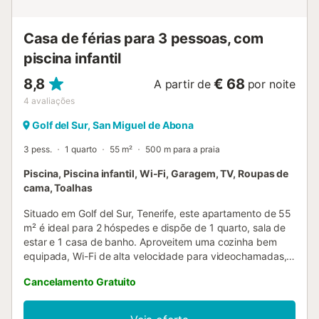
conforto, estilo e conveniência, tornando-se a escolha
ideal para a vossa escapadinha em Tenerife. Têm...
Casa de férias para 3 pessoas, com
piscina infantil
8,8
€ 68
A partir de
por noite
4
avaliações
Golf del Sur, San Miguel de Abona
3 pess.
1 quarto
55 m²
500 m para a praia
Piscina, Piscina infantil, Wi-Fi, Garagem, TV, Roupas de
cama, Toalhas
Situado em Golf del Sur, Tenerife, este apartamento de 55
m² é ideal para 2 hóspedes e dispõe de 1 quarto, sala de
estar e 1 casa de banho. Aproveitem uma cozinha bem
equipada, Wi-Fi de alta velocidade para videochamadas,
televisão, ventoinha e máquina de lavar roupa para maior
Cancelamento Gratuito
comodidade. Toalhas de praia estão incluídas. Relaxem na
varanda coberta, perfeita para todo o ano. Terão acesso a
uma piscina exterior partilhada, piscina infantil, duche