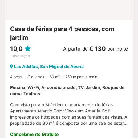
Casa de férias para 4 pessoas, com
jardim
10,0
€ 130
A partir de
por noite
1
avaliação
Las Adelfas, San Miguel de Abona
4 pess.
2 quartos
80 m²
250 m para a praia
Piscina, Wi-Fi, Ar condicionado, TV, Jardim, Roupas de
cama, Toalhas
Com vista para o Atlântico, o apartamento de férias
Apartamento Atlantic Color Views em Amarilla Golf
impressiona os hóspedes com as suas fantásticas vistas. A
propriedade de 80 m² é composta por uma sala de estar,
uma cozinha bem equipada, 2 quartos e 1 casa de banho
Cancelamento Gratuito
e pode, portanto, acomodar 4 pessoas. As comodidades