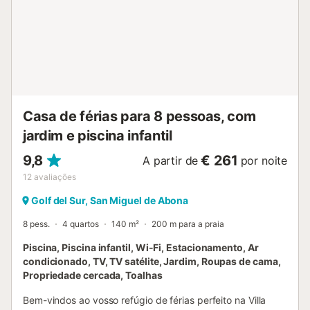
Animais de estimação permitidos apenas mediante pedido.
Wi-Fi adequado para videochamadas. Check-in flexível
disponível mediante pedido. Toalhas e roupa de cama
incluídas....
Casa de férias para 8 pessoas, com
jardim e piscina infantil
9,8
€ 261
A partir de
por noite
12
avaliações
Golf del Sur, San Miguel de Abona
8 pess.
4 quartos
140 m²
200 m para a praia
Piscina, Piscina infantil, Wi-Fi, Estacionamento, Ar
condicionado, TV, TV satélite, Jardim, Roupas de cama,
Propriedade cercada, Toalhas
Bem-vindos ao vosso refúgio de férias perfeito na Villa