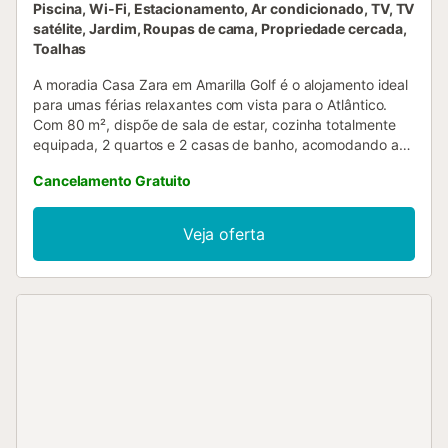
Piscina, Wi-Fi, Estacionamento, Ar condicionado, TV, TV
satélite, Jardim, Roupas de cama, Propriedade cercada,
Toalhas
A moradia Casa Zara em Amarilla Golf é o alojamento ideal
para umas férias relaxantes com vista para o Atlântico.
Com 80 m², dispõe de sala de estar, cozinha totalmente
equipada, 2 quartos e 2 casas de banho, acomodando até
4 pessoas. Inclui Wi-Fi, smart TV com serviços de
Cancelamento Gratuito
streaming, ar condicionado (disponível mediante
pagamento adicional) em todos os quartos e máquina de
lavar roupa. Berço e cadeira alta para bebé estão
Veja oferta
disponíveis. Desfrutem do espaço exterior privado:
mergulhem na piscina aquecida—totalmente aquecida no
inverno sem custos e disponível mediante pagamento
adicional no resto do ano—aproveitem o jardim, relaxem
no terraço aberto, procurem sombra no terraço coberto,
saboreiem grelhados no barbecue e refresquem-se no
duche exterior. A propriedade fica perto da praia.
Estacionamento gratuito disponível na rua. Não são
permitidos animais de estimação, fumar ou festas. Toalhas
de praia e piscina incluídas. Existem orientações para
separação correta de resíduos, com mais informações no