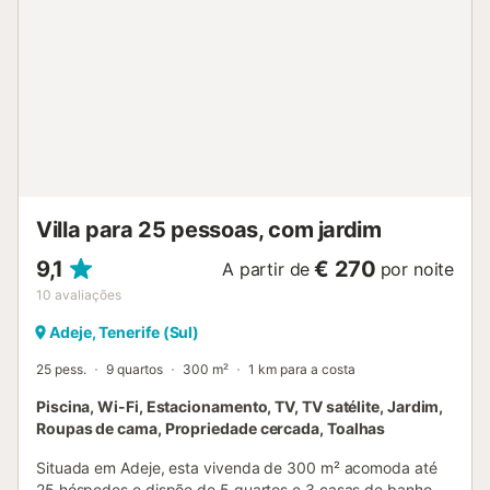
gratuito na rua disponível. Famílias com crianças são bem-
vindas. Não são permitidos animais, fumar ou festas.
Pedimos que não usem toalhas de banho na piscina
(existem toalhas próprias) e que não lavem toalhas ou
roupa de cama (os anfitriões fornecem limpas). A casa não
tem ar condicionado. Para dias mais frescos, há lareira e
aquecedores elétricos, normalmente um por quarto
utilizado. Toalhas de praia/piscina incluídas. Existe zona de
estacionamento para motos e bicicletas. A propriedade
segue orientações para sepa...
Villa para 25 pessoas, com jardim
9,1
€ 270
A partir de
por noite
10
avaliações
Adeje, Tenerife (Sul)
25 pess.
9 quartos
300 m²
1 km para a costa
Piscina, Wi-Fi, Estacionamento, TV, TV satélite, Jardim,
Roupas de cama, Propriedade cercada, Toalhas
Situada em Adeje, esta vivenda de 300 m² acomoda até
25 hóspedes e dispõe de 5 quartos e 3 casas de banho.