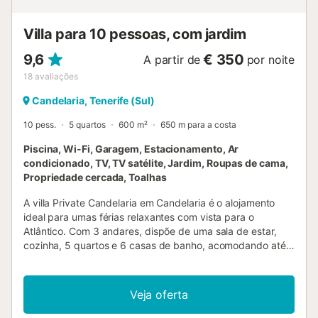
Villa para 10 pessoas, com jardim
9,6
€ 350
A partir de
por noite
18
avaliações
Candelaria, Tenerife (Sul)
10 pess.
5 quartos
600 m²
650 m para a costa
Piscina, Wi-Fi, Garagem, Estacionamento, Ar
condicionado, TV, TV satélite, Jardim, Roupas de cama,
Propriedade cercada, Toalhas
A villa Private Candelaria em Candelaria é o alojamento
ideal para umas férias relaxantes com vista para o
Atlântico. Com 3 andares, dispõe de uma sala de estar,
cozinha, 5 quartos e 6 casas de banho, acomodando até
10 pessoas. Inclui Wi-Fi de alta velocidade (adequado
para videochamadas) com espaço de trabalho dedicado,
televisão, ar condicionado, máquina de lavar e secar
Veja oferta
roupa. Encontram ainda mesa de pingue-pongue, ginásio
privado, mesa de bilhar e equipamento de ginásio. Cama