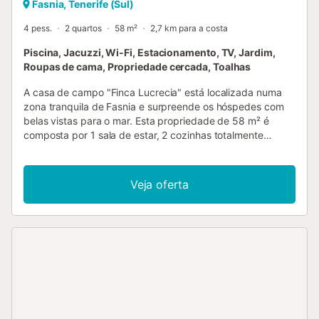
Fasnia, Tenerife (Sul)
4 pess.
2 quartos
58 m²
2,7 km para a costa
Piscina, Jacuzzi, Wi-Fi, Estacionamento, TV, Jardim,
Roupas de cama, Propriedade cercada, Toalhas
A casa de campo "Finca Lucrecia" está localizada numa
zona tranquila de Fasnia e surpreende os hóspedes com
belas vistas para o mar. Esta propriedade de 58 m² é
composta por 1 sala de estar, 2 cozinhas totalmente
equipadas, 2 quartos e 1 casa de banho, pelo que pode
acomodar 4 pessoas. As comodidades adicionais incluem
acesso Wi-Fi (adequado para videochamadas) com um
Veja oferta
espaço de trabalho de escritório em casa dedicado (ideal
para teletrabalhadores), televisão por cabo com serviços
de streaming, bem como uma máquina de lavar roupa. Um
berço está disponível mediante pedido. Os destaques
deste alojamento incluem uma fantástica piscina privada,
um jacuzzi, um jardim, um terraço descoberto, um terraço
coberto, um churrasco e um chuveiro exterior. A
propriedade também tem um campo de basquetebol -
desfrute de vistas relaxantes para o mar enquanto