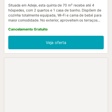
Situada em Adeje, esta quinta de 70 m² recebe até 4
hóspedes, com 2 quartos e 1 casa de banho. Dispõem de
cozinha totalmente equipada, Wi-Fi e cama de bebé para
maior comodidade. No exterior, aproveitem os terraços
privados coberto e descoberto, com vistas para o mar e
Cancelamento Gratuito
montanha. A piscina privada aquecida e o jacuzzi
garantem momentos de relaxamento, enquanto o duche
exterior e o churrasco privado completam a experiência ao
Veja oferta
ar livre. Têm estacionamento partilhado no local para 1
viatura. Não são permitidos eventos na propriedade.
Aconselha-se chegar de carro, pois o acesso faz-se
apenas por estrada não asfaltada. Tenham em conta que
existem galinhas e um galo nas proximidades....