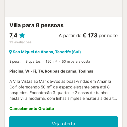
Villa para 8 pessoas
7,4
€ 173
A partir de
por noite
13
avaliações
San Miguel de Abona, Tenerife (Sul)
8 pess.
3 quartos
150 m²
50 m para a costa
Piscina, Wi-Fi, TV, Roupas de cama, Toalhas
A Villa Vistas ao Mar dá-vos as boas-vindas em Amarilla
Golf, oferecendo 50 m² de espaço elegante para até 8
hóspedes. Encontrarão 3 quartos e 2 casas de banho
nesta villa moderna, com linhas simples e materiais de alta
qualidade. Dispõe de Wi-Fi, TV, máquina de lavar roupa e
Cancelamento Gratuito
espaço de trabalho. O interior sofisticado apresenta
mobiliário de design e obras de arte selecionadas,
enquanto a ampla cozinha moderna está equipada com
Veja oferta
eletrodomésticos topo de gama e ilha central para