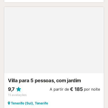
de bebé e cadeira alta estão disponíveis. No exterior,
usufruem de piscina aquecida a 25 graus, jardim, terraços
cobertos e descobertos, varanda, churrasqueira e duche
exterior. A propriedade situa-se perto da praia e dos
transportes públicos, acessíveis a pé. Não é permitido
utilizar ou alugar o espaço para festas de aniversário ou
outros eventos. Estão disponíveis 5 lugares de
estacionamento na propriedade e 5 no parque coberto.
Não são permitidos animais de estimação, fumar nem
festas. O alojamento possui sistemas de poupança de luz
e água e um cómodo sistema de self check-in. Não são
permitidas festas nem grupos de hóspedes com menos de
25 anos....
Villa para 5 pessoas, com jardim
9,7
€ 185
A partir de
por noite
15
avaliações
Tenerife (Sul), Tenerife