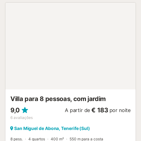
encontram uma piscina privada, duche ao ar livre, sauna a
lenha, jardim, vista mar e zona de churrasco para noites
agradáveis ao ar livre. Vários lugares de estacionamento
estão disponíveis diretamente na propriedade. A Casa Jio
oferece um ambiente propício ao encontro, descanso e
momentos inspiradores em plena tranquilidade no sul de
Tenerife....
Villa para 8 pessoas, com jardim
9,0
€ 183
A partir de
por noite
6
avaliações
San Miguel de Abona, Tenerife (Sul)
8 pess.
4 quartos
400 m²
550 m para a costa