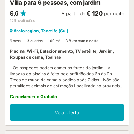
Villa para 6 pessoas, com jardim
9,6
€ 120
A partir de
por noite
129
avaliações
Arafo region, Tenerife (Sul)
6 pess.
3 quartos
100 m²
3,8 km para a costa
Piscina, Wi-Fi, Estacionamento, TV satélite, Jardim,
Roupas de cama, Toalhas
- Os hóspedes podem comer os frutos do jardim - A
limpeza da piscina é feita pelo anfitrião das 6h às 9h -
Troca de roupa de cama a pedido após 7 dias - Não são
permitidos animais de estimação Localizada na província
de Santa Cruz de Tenerife, nas Ilhas Canárias, com uma
Cancelamento Gratuito
bela vista para a montanha, a vila Morera consiste numa
sala de estar, uma cozinha bem equipada, 3 quartos, bem
como 1 casa de banho e pode, portanto, acomodar 6
Veja oferta
pessoas. A vila possui Wi-Fi adequado para chamadas via
Internet, bem como uma TV por satélite. Esta vila amiga
das crianças também oferece uma cadeira alta e um berço
mediante pedido. A máquina de lavar e o ferro de