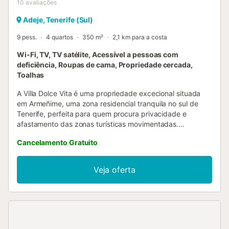
10
avaliações
Adeje, Tenerife (Sul)
9 pess.
4 quartos
350 m²
2,1 km para a costa
Wi-Fi, TV, TV satélite, Acessível a pessoas com
deficiência, Roupas de cama, Propriedade cercada,
Toalhas
A Villa Dolce Vita é uma propriedade excecional situada
em Armeñime, uma zona residencial tranquila no sul de
Tenerife, perfeita para quem procura privacidade e
afastamento das zonas turísticas movimentadas.
Desfrutem de uma piscina privada rodeada por amplos
Cancelamento Gratuito
terraços com vistas deslumbrantes para o mar, num
ambiente silencioso onde só se ouvem o vento e a água.
Ideal para famílias ou grupos que queiram conhecer
Veja oferta
Tenerife com conforto e exclusividade. A villa localiza-se
em Armeñime, numa área residencial sem turismo a pé.
Recomendamos que tenham viatura própria para
aproveitarem ao máximo a vossa estadia. As melhores
praias do sul ficam a apenas 5 minutos de carro (Los
Cristianos) e entre 10 a 15 minutos (Playa de las Américas