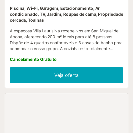
Piscina, Wi-Fi, Garagem, Estacionamento, Ar
condicionado, TV, Jardim, Roupas de cama, Propriedade
cercada, Toalhas
A espaçosa Villa Laurisilva recebe-vos em San Miguel de
Abona, oferecendo 200 m² ideais para até 8 pessoas.
Dispõe de 4 quartos confortáveis e 3 casas de banho para
acomodar o vosso grupo. A cozinha está totalmente
equipada para prepararem as vossas refeições, e contam
Cancelamento Gratuito
ainda com Wi-Fi de alta velocidade para videochamadas,
ar condicionado, televisão e uma área de trabalho
dedicada. Para famílias com crianças pequenas, estão
Veja oferta
disponíveis cama de bebé e cadeira alta para maior
comodidade. No exterior, podem desfrutar do jardim
privado, varanda e grelhador, tudo com belas vistas para
o mar. A piscina exterior privada é perfeita para se
refrescarem e relaxarem durante a estadia. Existe ainda
um terraço coberto partilhado, ideal para convívios e
refeições ao ar livre. O estacionamento está disponível no
local (1 lugar partilhado) e na rua. Eventos não são
permitidos na propriedade, garantindo um ambiente
tranquilo para todos. A villa tem uma localização