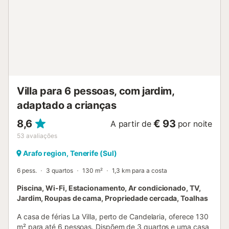
prepara uma refeição saudável para a sua família! Existem
muitos trilhos para caminhadas e ciclismo nas
proximidades. Existem 2 lugares de estacionamento
disponíveis na propriedade. São permitidos animais de
estimação por um custo adicional. A propriedade oferece
produtos feitos à mão/cultivados em casa. A propriedade
tem estacionamento para motas e bicicletas....
Villa para 6 pessoas, com jardim,
adaptado a crianças
8,6
€ 93
A partir de
por noite
53
avaliações
Arafo region, Tenerife (Sul)
6 pess.
3 quartos
130 m²
1,3 km para a costa
Piscina, Wi-Fi, Estacionamento, Ar condicionado, TV,
Jardim, Roupas de cama, Propriedade cercada, Toalhas
A casa de férias La Villa, perto de Candelaria, oferece 130
m² para até 6 pessoas. Dispõem de 3 quartos e uma casa