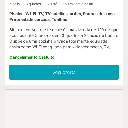
5 pess.
3 quartos
120 m²
350 m para a costa
Piscina, Wi-Fi, TV, TV satélite, Jardim, Roupas de cama,
Propriedade cercada, Toalhas
Situado em Arico, este chalé é uma vivenda de 120 m² que
acomoda até 5 pessoas em 3 quartos e 2 casas de banho.
Dispõe de uma cozinha privada totalmente equipada,
assim como Wi-Fi adequado para videochamadas, TV,
ventoinha, máquina de lavar roupa, berço e um espaço de
Cancelamento Gratuito
trabalho dedicado. No exterior, poderão desfrutar de um
jardim privado com vista para o mar e várias zonas ao ar
livre, incluindo terraços cobertos e descobertos. A piscina
Veja oferta
privada exterior e o duche exterior acrescentam conforto
à vossa estadia, enquanto o churrasco privado permite
desfrutar de refeições ao ar livre. O estacionamento na rua
está disponível de forma partilhada. A propriedade está
convenientemente localizada perto da praia e com acesso
ao transporte público. Tenham em conta que não são
permitidos eventos na propriedade. É permitido fumar no
terraço exterior da casa....