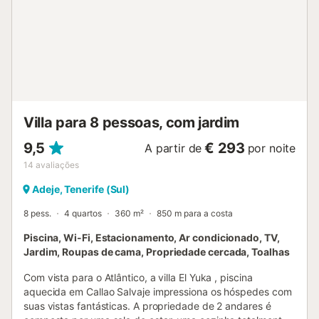
privilegiada, próxima da praia, facilitando o acesso às
atrações e atividades costeiras de San Miguel de Abona....
Villa para 8 pessoas, com jardim
9,5
€ 293
A partir de
por noite
14
avaliações
Adeje, Tenerife (Sul)
8 pess.
4 quartos
360 m²
850 m para a costa
Piscina, Wi-Fi, Estacionamento, Ar condicionado, TV,
Jardim, Roupas de cama, Propriedade cercada, Toalhas
Com vista para o Atlântico, a villa El Yuka , piscina
aquecida em Callao Salvaje impressiona os hóspedes com
suas vistas fantásticas. A propriedade de 2 andares é