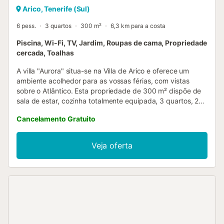
Arico, Tenerife (Sul)
6 pess.
3 quartos
300 m²
6,3 km para a costa
Piscina, Wi-Fi, TV, Jardim, Roupas de cama, Propriedade
cercada, Toalhas
A villa "Aurora" situa-se na Villa de Arico e oferece um
ambiente acolhedor para as vossas férias, com vistas
sobre o Atlântico. Esta propriedade de 300 m² dispõe de
sala de estar, cozinha totalmente equipada, 3 quartos, 2
casas de banho e uma casa de banho social, acomodando
Cancelamento Gratuito
até 6 pessoas. Inclui Wi-Fi de alta velocidade (ideal para
videochamadas), espaço de trabalho, televisão, ventilador
e máquina de lavar roupa. Encontram também mesa de
Veja oferta
pingue-pongue, berço e cadeira alta. O exterior privado
conta com piscina (pode ser aquecida mediante pedido e
com custo adicional), jardim, terraços cobertos e
descobertos com mobiliário para refeições ao ar livre,
varanda, churrasqueira, parque infantil e duche exterior.
Transportes públicos ficam a curta distância. Próximo
encontram fast food, pizzarias, adegas Amaral e a vila
piscatória de San Miguel de Tajao. Estacionamento