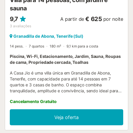
Villa para 14 pessoas, com jardim e
sauna
9,7
€ 625
A partir de
por noite
3
avaliações
Granadilla de Abona, Tenerife (Sul)
14 pess.
7 quartos
180 m²
9,1 km para a costa
Piscina, Wi-Fi, Estacionamento, Jardim, Sauna, Roupas
de cama, Propriedade cercada, Toalhas
A Casa Jio é uma villa única em Granadilla de Abona,
Tenerife, com capacidade para até 14 pessoas em 7
quartos e 3 casas de banho. O espaço combina
tranquilidade, amplitude e convivência, sendo ideal para
retiros, workshops, viagens de grupo, famílias ou períodos
Cancelamento Gratuito
criativos. Dispõem de Wi-Fi de alta velocidade, cozinha
totalmente equipada, máquina de lavar roupa, máquina de
café e opções de camas flexíveis para grupos e formatos
Veja oferta
de retiro. Destaca-se a ampla shala para yoga e
workshops, além das zonas exteriores espaçosas com
vários terraços e áreas comuns para convívio. No exterior,