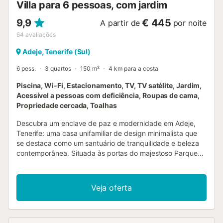
Villa para 6 pessoas, com jardim
água....
9,9
€ 445
A partir de
por noite
64
avaliações
Adeje, Tenerife (Sul)
6 pess.
3 quartos
150 m²
4 km para a costa
Piscina, Wi-Fi, Estacionamento, TV, TV satélite, Jardim,
Acessível a pessoas com deficiência, Roupas de cama,
Propriedade cercada, Toalhas
Descubra um enclave de paz e modernidade em Adeje,
Tenerife: uma casa unifamiliar de design minimalista que
se destaca como um santuário de tranquilidade e beleza
contemporânea. Situada às portas do majestoso Parque
Natural de Adeje, esta casa oferece acesso imediato a
trilhos que farão as delícias dos entusiastas do trekking. A
apenas 6 quilómetros de distância, as aclamadas praias
Veja oferta
do sul de Tenerife aguardam-no com o seu clima
inigualável, considerado o melhor da ilha. Cada pôr do sol
promete um espetáculo visual a partir desta casa, com
vistas que abrangem o vasto oceano e as silhuetas de La