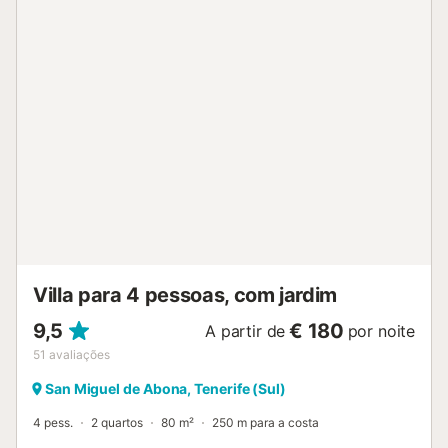
engomar estão localizados na área comum. Passe as
tardes na piscina privada enquanto desfruta de um
saboroso churrasco feito no barbecue. Aprecie a vista
montanhosa na área externa privada, que tem um jardim
mobilado e terraços cobertos e abertos. Além disso, há
também um jardim comum e um terraço com pérgola. Em
aproximadamente 10 minutos de carro chegará ao centro
comercial, onde encontram-se diversos supermercados.
Nesta região encontrará também restaurantes e bares. A
apenas 15 minutos de carro da vila há uma variedade de
clubes de praia e resorts, sendo a praia mais próxima a
Playa de la Entrada - a 13 minutos de carro ou a 7 km da
propriedade. O aeroporto da ilha fica a 35 minutos (46
km) de carro. Há garagem para 2 carros por casa d...
Villa para 4 pessoas, com jardim
9,5
€ 180
A partir de
por noite
51
avaliações
San Miguel de Abona, Tenerife (Sul)
4 pess.
2 quartos
80 m²
250 m para a costa