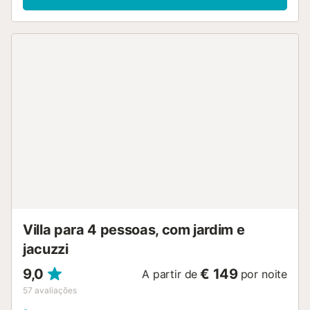
preparar refeições gourmet. No exterior, podem desfrutar
do jardim privado e do terraço aberto com vistas
deslumbrantes para o mar. A piscina privada exterior
aquecida também oferece vista mar e dispõe de solário
com mobiliário de exterior de qualidade. O jardim inclui
zona de relaxamento com espreguiçadeiras viradas para o
mar. A villa situa-se na Marina de Amarilla Golf, rodeada
por campo de golfe e marina. Podem experimentar
atividades como motos de água, passeios de barco para
observação de baleias e golfinhos, e acesso a um dos
campos de golfe mais conceituados da região. O
estacionamento seguro tem espaço para vários carros em
frente à propriedade. É estritamente proibido realizar
eventos e festas na propriedade. Serviço de limpeza e
aluguer de carros disponíveis mediante taxa adicional
durante a vossa estadia....
Villa para 4 pessoas, com jardim e
jacuzzi
9,0
€ 149
A partir de
por noite
57
avaliações