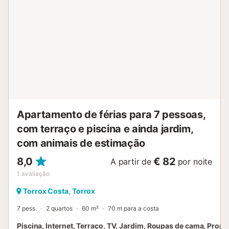
à internet gratuita, pelo que também poderá manter-se
conectado com o mundo exterior, e ar condicionado
frio/calor. Na zona exterior, a villa dispõe de um grande
terraço coberto e envidraçado, de onde se pode desfrutar
da paisagem impressionante que a rodeia,
independentemente do tempo. Os mais pequenos também
poderão desfrutar dela, pois dispõe de um pequeno
escorrega e uma casinha para crianças. No entanto, os
encantos da zona exterior não terminam aqui. Há um...
Apartamento de férias para 7 pessoas,
com terraço e piscina e ainda jardim,
com animais de estimação
8,0
€ 82
A partir de
por noite
1
avaliação
Torrox Costa, Torrox
7 pess.
2 quartos
60 m²
70 m para a costa
Piscina, Internet, Terraço, TV, Jardim, Roupas de cama, Prop