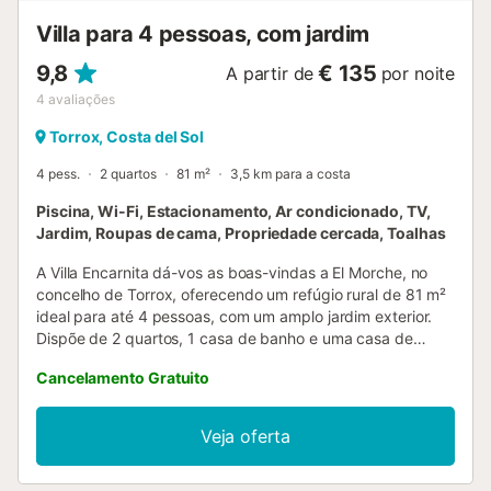
Villa para 4 pessoas, com jardim
9,8
€ 135
A partir de
por noite
4
avaliações
Torrox, Costa del Sol
4 pess.
2 quartos
81 m²
3,5 km para a costa
Piscina, Wi-Fi, Estacionamento, Ar condicionado, TV,
Jardim, Roupas de cama, Propriedade cercada, Toalhas
A Villa Encarnita dá-vos as boas-vindas a El Morche, no
concelho de Torrox, oferecendo um refúgio rural de 81 m²
ideal para até 4 pessoas, com um amplo jardim exterior.
Dispõe de 2 quartos, 1 casa de banho e uma casa de
banho exterior. A cozinha está totalmente equipada e
Cancelamento Gratuito
inclui máquina de café de cápsulas. Entre as
comodidades, encontrarão Wi-Fi adequado para
videochamadas, ar condicionado na sala e nos dois
Veja oferta
quartos, smart TV tanto na sala como no alpendre, além
de dardos eletrónicos. O acesso à casa tem um pequeno