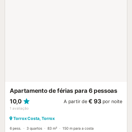
petanca e comodidades para churrascos. A propriedade
está convenientemente localizada a uma curta caminhada
de 5 minutos da Praia de Peñoncillo, onde existem muitos
bares de praia com opções de lazer e de refeições. De
carro, os supermercados e as atracções turísticas são
facilmente acessíveis. Os transportes públicos também
estão disponíveis nas proximidades. Está disponível um
lugar de estacionamento numa garagem. É permitido um
animal de estimação. Não é permitido fumar e celebrar
eventos. Está disponível um elevador no edifício....
Apartamento de férias para 6 pessoas
10,0
€ 93
A partir de
por noite
1
avaliação
Torrox Costa, Torrox
6 pess.
3 quartos
83 m²
150 m para a costa