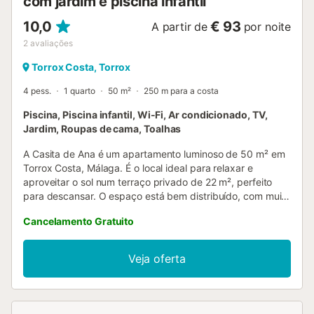
com jardim e piscina infantil
10,0
€ 93
A partir de
por noite
2
avaliações
Torrox Costa, Torrox
4 pess.
1 quarto
50 m²
250 m para a costa
Piscina, Piscina infantil, Wi-Fi, Ar condicionado, TV,
Jardim, Roupas de cama, Toalhas
A Casita de Ana é um apartamento luminoso de 50 m² em
Torrox Costa, Málaga. É o local ideal para relaxar e
aproveitar o sol num terraço privado de 22 m², perfeito
para descansar. O espaço está bem distribuído, com muita
luz natural e ambientes acolhedores, preparados para o
Cancelamento Gratuito
vosso conforto. Perfeito para 2 pessoas ou uma família
com 2 crianças, graças ao amplo sofá-cama na sala.
Dispõe de Wi-Fi, ar condicionado e estacionamento fácil.
Veja oferta
Têm acesso a uma piscina exterior comunitária com
cloração salina, ideal para peles sensíveis e adaptada para
pessoas com mobilidade reduzida. Há também uma
piscina infantil comunitária e um duche exterior partilhado.