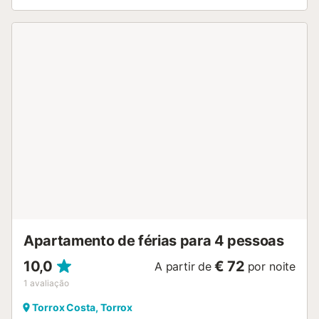
Torrox com "o melhor clima da Europa", cujo branco nos
deslumbra. Nas ruelas apreciamos o cheiro a jasmim
branco e em cerca de 10 km chegamos às praias e à
encantadora Nerja. A 2ª casa de banho com chuveiro
(aprox. 4m2) encontra-se fora da casa. O caminho de
acesso leva através das montanhas e é em parte muito
íngreme....
Apartamento de férias para 4 pessoas
10,0
€ 72
A partir de
por noite
1
avaliação
Torrox Costa, Torrox