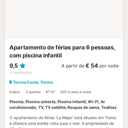
oferece tudo o que precisam para uma estadia confortável
e memorável. Estacionamento gratuito disponível na
propriedade. Animais de estimação permitidos mediante
pedido e pagamento adicional (máx. 1 animal até 7kg).
Não são permitidas festas nem eventos ruidosos. O
consumo de eletricidade implica pagamento adicional....
Apartamento de férias para 6 pessoas,
com piscina infantil
9,5
€ 54
A partir de
por noite
14
avaliações
Torrox Costa, Torrox
6 pess.
2 quartos
87 m²
300 m para a costa
Piscina, Piscina coberta, Piscina infantil, Wi-Fi, Ar
condicionado, TV, TV satélite, Roupas de cama, Toalhas
O apartamento de férias 'La Mejor' está situado em Torrox
e oferece uma bonita vista para o mar. A propriedade de