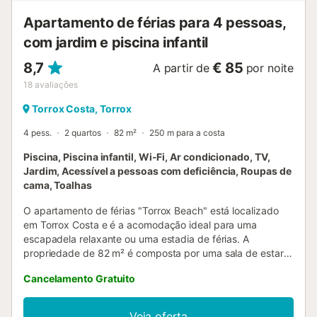
gratuito está disponível na rua. A propri...
Apartamento de férias para 4 pessoas,
com jardim e piscina infantil
8,7
€ 85
A partir de
por noite
18
avaliações
Torrox Costa, Torrox
4 pess.
2 quartos
82 m²
250 m para a costa
Piscina, Piscina infantil, Wi-Fi, Ar condicionado, TV,
Jardim, Acessível a pessoas com deficiência, Roupas de
cama, Toalhas
O apartamento de férias "Torrox Beach" está localizado
em Torrox Costa e é a acomodação ideal para uma
escapadela relaxante ou uma estadia de férias. A
propriedade de 82 m² é composta por uma sala de estar,
uma cozinha bem equipada, 2 quartos e 1 casa de banho
Cancelamento Gratuito
e pode, portanto, acomodar 4 pessoas. As comodidades
adicionais incluem Wi-Fi de alta velocidade com ar
condicionado e/ou aquecimento na sala de estar, uma
Veja oferta