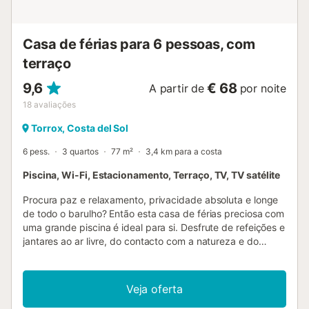
Casa de férias para 6 pessoas, com
terraço
9,6
€ 68
A partir de
por noite
18
avaliações
Torrox, Costa del Sol
6 pess.
3 quartos
77 m²
3,4 km para a costa
Piscina, Wi-Fi, Estacionamento, Terraço, TV, TV satélite
Procura paz e relaxamento, privacidade absoluta e longe
de todo o barulho? Então esta casa de férias preciosa com
uma grande piscina é ideal para si. Desfrute de refeições e
jantares ao ar livre, do contacto com a natureza e do
conforto de um interior de alta qualidade. A acolhedora e
espaçosa sala de estar tem uma lareira. Um pequeno
caminho de areia de 2 km leva através da bela natureza
Veja oferta
diretamente para a casa de férias, a apenas 5 km de