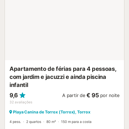
acesso a um campo de ténis partilhado. Estacionamento
partilhado na rua disponível e transportes públicos de fácil
acesso. Animais de estimação, fumar e eventos não são
permitidos. Apesar da localização central, com tudo a
poucos passos, o ambiente é relaxante. Estão a 2 minutos
a pé do passeio marítimo com restaurantes e da praia,
supermercados a 1 minuto e parque infantil nas
proximidades. Paragem de autocarro a 5 minutos a pé.
Málaga fica a 30 minutos de carro, Nerja a 15 minutos,
Granada a 60 minutos e o aeroporto de Málaga a 40
minutos. Serviço de limpeza disponível durante a estadia
mediante pagamento adicional. Toalhas de pr...
Apartamento de férias para 4 pessoas,
com jardim e jacuzzi e ainda piscina
infantil
9,6
€ 95
A partir de
por noite
32
avaliações
Playa Canina de Torrox (Torrox), Torrox
4 pess.
2 quartos
80 m²
150 m para a costa