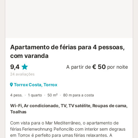
Horário flexível de check-in e check-out possível mediante
pedido e sujeito a disponibilidade. Não são permitidos
animais de estimação. Não são permitidas festas. Berço e
cadeira alta disponíveis mediante pedido. A propriedade
tem o acesso sem degraus (mas há um pequeno degrau
para aceder o terraço). A propriedade tem o interior sem
degraus. Um ascensor está disponível...
Apartamento de férias para 4 pessoas,
com varanda
9,4
€ 50
A partir de
por noite
24
avaliações
Torrox Costa, Torrox
4 pess.
1 quarto
50 m²
80 m para a costa
Wi-Fi, Ar condicionado, TV, TV satélite, Roupas de cama,
Toalhas
Com vista para o Mar Mediterrâneo, o apartamento de
férias Ferienwohnung Peñoncillo com interior sem degraus
em Torrox é perfeito para umas férias relaxantes. A