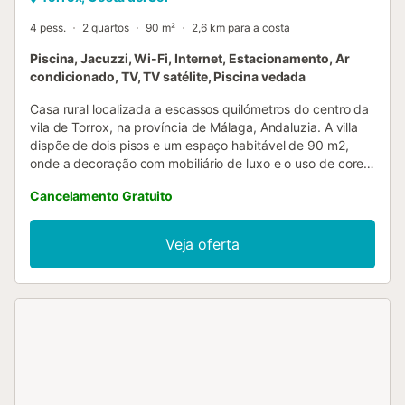
4 pess.
2 quartos
90 m²
2,6 km para a costa
Piscina, Jacuzzi, Wi-Fi, Internet, Estacionamento, Ar
condicionado, TV, TV satélite, Piscina vedada
Casa rural localizada a escassos quilómetros do centro da
vila de Torrox, na província de Málaga, Andaluzia. A villa
dispõe de dois pisos e um espaço habitável de 90 m2,
onde a decoração com mobiliário de luxo e o uso de cores
quentes criam um ambiente extremamente acolhedor. A
Cancelamento Gratuito
casa conta com dois quartos equipados com roupeiros
amplos. Um quarto tem uma cama de casal de 180x200 e
o outro tem uma cama de casal de 150x190. Das duas
Veja oferta
casas de banho, uma tem base de duche e a outra tem
banheira. A villa dispõe de uma luminosa sala de jantar
com lareira a lenha, que partilha espaço com a cozinha
americana totalmente equipada. À noite, na ampla sala de
jantar, pode desfrutar de um bom lume na lareira e da
atmosfera que ela cria. Toda a sua família poderá testar as
suas habilidades com uma consola Wii e a sua grande
variedade de jogos. A zona de jantar dispõe de uma mesa
para quatro pessoas. Toda a casa dispõe ainda de ligação