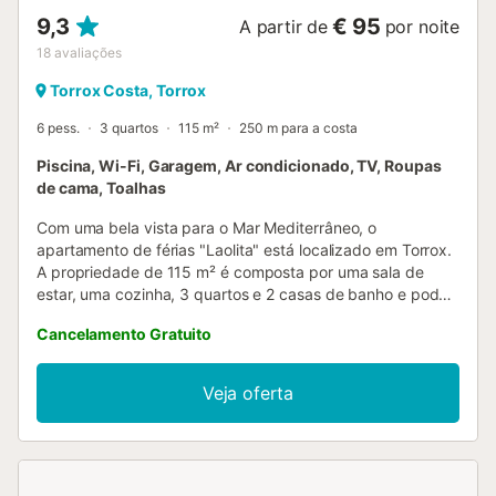
9,3
€ 95
A partir de
por noite
18
avaliações
Torrox Costa, Torrox
6 pess.
3 quartos
115 m²
250 m para a costa
Piscina, Wi-Fi, Garagem, Ar condicionado, TV, Roupas
de cama, Toalhas
Com uma bela vista para o Mar Mediterrâneo, o
apartamento de férias "Laolita" está localizado em Torrox.
A propriedade de 115 m² é composta por uma sala de
estar, uma cozinha, 3 quartos e 2 casas de banho e pode,
portanto, acomodar 6 pessoas. As comodidades
Cancelamento Gratuito
adicionais incluem Wi-Fi, uma televisão, ar condicionado,
bem como uma máquina de lavar roupa. Um berço e uma
cadeira alta podem ser fornecidos. Este aluguer de férias
Veja oferta
dispõe de um espaço exterior privado com um terraço
coberto. Os hóspedes também podem desfrutar de uma
área exterior partilhada com vistas para o mar, uma
piscina (aberta entre junho e setembro) e um relvado com
guarda-sóis, bem como um campo de ténis, um campo de