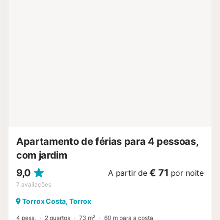
Aceita-se 1 animal de estimação, sempre com autorização
prévia do anfitrião. Não é permitido fumar no interior nem
realizar festas. Pedimos que respeitem os vizinhos e
evitem ruídos excessivos. A praia, a piscina comunitária e
vários restaurantes ficam a apenas 300 m. O centro de
Torrox Costa, com supermercados e farmácia, está a 2
km. Nerja, famosa pelo Balcón de Europa, as Grutas de
Nerja e as falésias de Maro, está a 6 km. Na zona podem
praticar atividades aquáticas como kayak, ouvir música ao
vivo e passear na marginal com eventos locais. Há
estacionamento disponível perto da propriedade....
Apartamento de férias para 4 pessoas,
com jardim
9,0
€ 71
A partir de
por noite
7
avaliações
Torrox Costa, Torrox
4 pess.
2 quartos
73 m²
60 m para a costa