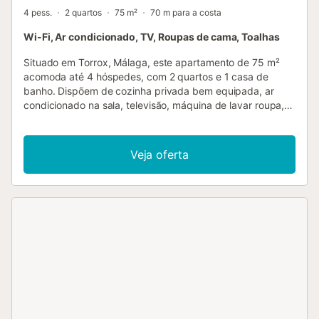
4 pess.
2 quartos
75 m²
70 m para a costa
Wi-Fi, Ar condicionado, TV, Roupas de cama, Toalhas
Situado em Torrox, Málaga, este apartamento de 75 m²
acomoda até 4 hóspedes, com 2 quartos e 1 casa de
banho. Dispõem de cozinha privada bem equipada, ar
condicionado na sala, televisão, máquina de lavar roupa,
secadora, ventoinha, Wi-Fi e máquina de café. O
apartamento oferece uma vista magnífica sobre o mar e
conta com comodidades familiares, como berço e cadeira
Veja oferta
alta. Aproveitem o vosso terraço coberto privado, perfeito
para relaxar e desfrutar do sol espanhol. Têm ainda
acesso a uma piscina exterior partilhada para maior
conforto durante a estadia. Toalhas de praia estão
disponíveis para vossa comodidade. Tenham em atenção
que não são permitidos eventos no alojamento. Existe um
serviço de transfer do aeroporto disponível mediante taxa
extra para facilitar o vosso transporte. Chegadas após as
20:00 são possíveis mediante taxa extra....