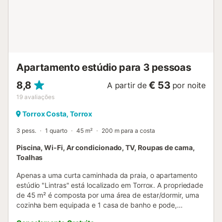
Apartamento estúdio para 3 pessoas
8,8
€ 53
A partir de
por noite
19
avaliações
Torrox Costa, Torrox
3 pess.
1 quarto
45 m²
200 m para a costa
Piscina, Wi-Fi, Ar condicionado, TV, Roupas de cama,
Toalhas
Apenas a uma curta caminhada da praia, o apartamento
estúdio "Lintras" está localizado em Torrox. A propriedade
de 45 m² é composta por uma área de estar/dormir, uma
cozinha bem equipada e 1 casa de banho e pode,
portanto, acomodar 3 pessoas. As comodidades