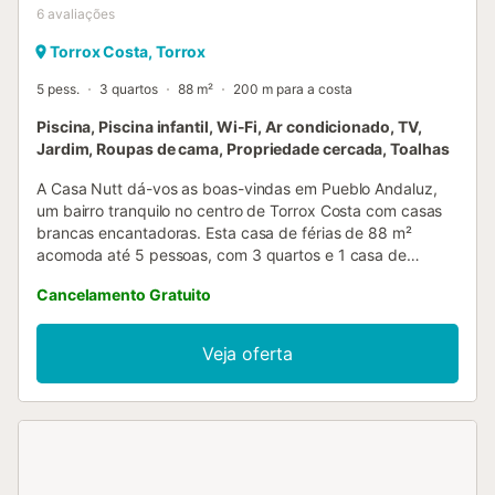
6
avaliações
Torrox Costa, Torrox
5 pess.
3 quartos
88 m²
200 m para a costa
Piscina, Piscina infantil, Wi-Fi, Ar condicionado, TV,
Jardim, Roupas de cama, Propriedade cercada, Toalhas
A Casa Nutt dá-vos as boas-vindas em Pueblo Andaluz,
um bairro tranquilo no centro de Torrox Costa com casas
brancas encantadoras. Esta casa de férias de 88 m²
acomoda até 5 pessoas, com 3 quartos e 1 casa de
banho, e dispõe de cozinha totalmente equipada. Têm ar
Cancelamento Gratuito
condicionado em 2 quartos e na sala; o quarto com cama
alta não tem ar condicionado. Inclui Wi-Fi adequado para
videochamadas, TV com vídeo a pedido, ventoinha
Veja oferta
privada, máquina de lavar roupa e churrasqueira privada
para refeições ao ar livre. No exterior, desfrutam do vosso
jardim privado e de um terraço descoberto com bela vista.
A piscina exterior partilhada fica a 50 metros, aberta
sazonalmente de meados de maio a meados de outubro,
com piscina para adultos e piscina infantil. Têm também