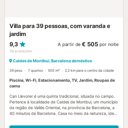
para apreciar a vista para a montanha e relaxar ao ar livre.
Há estacionamento disponível na propriedade (1 lugar
partilhado) e na rua. O alojamento oferece acesso sem
degraus e um interior sem bar...
Villa para 39 pessoas, com varanda e
jardim
9,3
€ 505
A partir de
por noite
38
avaliações
Caldes de Montbui, Barcelona doméstico
39 pess.
7 quartos
500 m²
2,2 km para o centro da cidade
Piscina, Wi-Fi, Estacionamento, TV, Jardim, Roupas de
cama
Can Llevorer é uma quinta tradicional, situada no campo.
Pertence à localidade de Caldes de Montbui, um município
da região de Vallès Oriental, na província de Barcelona, a
40 minutos de Barcelona. Casa no meio da natureza, ideal
para passar umas boas férias na companhia da família e /
ou grupos de amigos. Tem 9 quartos, 3 deles triplos, 1