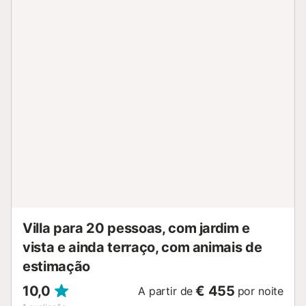
áreas ajardinadas incluem uma zona chill out com mesas
exteriores, mesa de pingue-pongue e grelhador.
Aproveitem os trilhos para caminhadas entre as faias e rios
com trutas, com percursos até picos como o Turó de
l'Home, Roc Perer e les Agudes. Há uma horta sazonal com
alfaces quando disponível, assim como um galinheiro. O
estacionamento partilhado está disponível no local e
aceitam-se animais de estimação. A sala de jogos inclui
mesa de bilhar partilhada, matraquilhos e máquina arcade.
Notem que festas e eventos não são permitidos na
propriedade. Esta localização de montanha dispõe de
serviço de autocarro aos fins de semana, mas recomenda-
se carro para melhor acesso. A casa é alugada
exclusivamente para o vosso grupo, permitindo-vos
usufruir de todas as áreas desta ampla propriedade....
Villa para 20 pessoas, com jardim e
vista e ainda terraço, com animais de
estimação
10,0
€ 455
A partir de
por noite