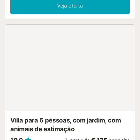
quádruplo, 1 duplo e 4 quartos múltiplos (abrimos uns ou
Veja oferta
outros consoante o número total de pessoas). Tem ainda 6
casas de banho, cozinha equipada, TV, lareira, com
mobiliário em madeira semelhante aos tempos passados.
No exterior existe um jardim com barbecue protegido do
sol ou da chuva por um alpendre e piscina (só no verão).
Junto à casa existe um centro hípico, onde tanto crianças
como adultos podem usufruir dos cuidados e tratamento
com este nobre animal. Se um hóspede desejar organizar
um evento (não uma festa), deve solicitar a aprovação do
anfitrião com antecedência, pois pode incorrer numa taxa
adicional. A propriedade pode acomodar um máximo de
39 hóspedes. A tarifa padrão é para 16 hóspedes, a partir
do 16º hóspede é aplicada uma taxa adicional. A tarifa
padrão cobre até 16 hóspedes, com uma taxa adicional
para qualquer hóspede extra para além desse número....
Villa para 6 pessoas, com jardim, com
animais de estimação