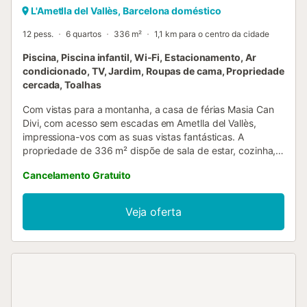
L'Ametlla del Vallès, Barcelona doméstico
12 pess.
6 quartos
336 m²
1,1 km para o centro da cidade
Piscina, Piscina infantil, Wi-Fi, Estacionamento, Ar
condicionado, TV, Jardim, Roupas de cama, Propriedade
cercada, Toalhas
Com vistas para a montanha, a casa de férias Masia Can
Divi, com acesso sem escadas em Ametlla del Vallès,
impressiona-vos com as suas vistas fantásticas. A
propriedade de 336 m² dispõe de sala de estar, cozinha,
6 quartos e 5 casas de banho, além de um WC adicional,
Cancelamento Gratuito
acomodando até 12 pessoas. Entre as comodidades
adicionais encontram-se Wi-Fi de alta velocidade
(adequado para videochamadas) com espaço de trabalho
Veja oferta
dedicado, televisão, ar condicionado, máquina de lavar
roupa e secadora. Também está disponível uma mesa de
pingue-pongue para os hóspedes. O edifício dispõe de
elevador. No exterior privado, usufruem de piscina
vedada, piscina infantil, jardim, terraço descoberto,
varanda, churrasqueira, parque infantil e duche exterior. O
alojamento está convenientemente localizado a apenas 10