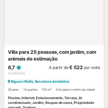
mobilidade reduzida ou cadeira de rodas. Tem ar
condicionado em toda a casa e um amplo terraço para
desfrutarem da vista e do clima agradável do Vallés
Oriental. O horário da piscina é das 10h00 às 21h00.
Aceitam-se até duas mascotes, disponível mediante
pagamento de suplemento. No final da estadia, devem
deixar a casa arrumada e com o material e utensílios
limpos. O lixo deve ser colocado nos contentores da
estrada para recolha pelos serviços municipais. Não é
permitida a realização de festas ou celebrações noturnas.
Casa de agroturismo com animais de quinta....
Villa para 25 pessoas, com jardim, com
animais de estimação
8,7
€ 522
A partir de
por noite
6
avaliações
Bigues i Riells, Barcelona doméstico
25 pess.
12 quartos
100 m²
3 km para o centro da cidade
Piscina, Internet, Estacionamento, Terraço, Ar
condicionado, Jardim, Roupas de cama, Propriedade
cercada, Toalhas