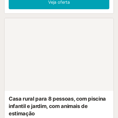
Veja oferta
televisão, uma ventoinha, uma máquina de lavar louça e
uma máquina de lavar roupa. Além disso, uma mesa de
ténis de mesa está disponível no local. Também são
fornecidos 2 berços e uma cadeira alta. Esta casa de
campo dispõe de um espaço exterior privado com uma
piscina, um jardim, um terraço e comodidades para
churrascos. Além disso, está disponível um campo de ténis
partilhado. 20 lugares de estacionamento estão
disponíveis na propriedade e 2 lugares de estacionamento
estão disponíveis numa garagem. As famílias com crianças
são bem-vindas. É permitido um máximo de 5 animais de
estimação (mediante pagamento de uma taxa). Não é
permitido fumar nesta propriedade. São permitidas
despedidas de solteiro ou eventos semelhantes. O ar
condicionado não está disponível. Os regulamentos da
propriedade serão fornecidos pelo anfitrião 3 dias antes
da sua chegada....
Casa rural para 8 pessoas, com piscina
infantil e jardim, com animais de
estimação