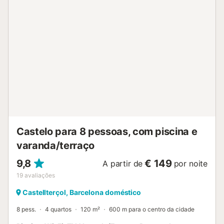
secador de cabelo. Internet (Sem fio/ Wireless LAN [WLAN], grát
favor, a ter em conta: adequado para famílias. Casa para não f
Permitido no máximo 1 animal de estimação/ cão. HUTB-07725
ESFCTU0000081160002358840000000000000000HUTB0772
Castelo para 8 pessoas, com piscina e
varanda/terraço
9,8
€ 149
A partir de
por noite
19
avaliações
Castellterçol, Barcelona doméstico
8 pess.
4 quartos
120 m²
600 m para o centro da cidade