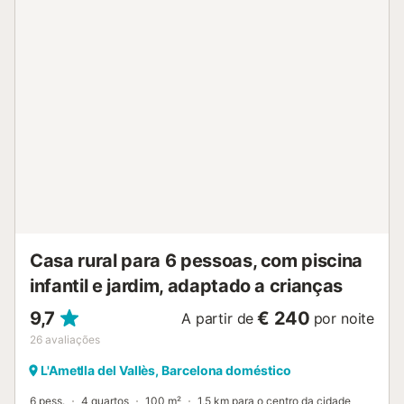
unificamos os dois alojamentos com cozinha, sala de jantar
e casa de banho onde poderão partilhar refeições em
conjunto durante a vossa estadia. Piscina das 10 às 21
horas. No final da estadia, a casa será deixada com
material e utensílios limpos. O lixo será depositado em
contentores na estrada para a recolha dos serviços
municipais. Não é adequado para festas e celebrações
nocturnas. Casa de Agroturismo com animais de quinta....
Casa rural para 6 pessoas, com piscina
infantil e jardim, adaptado a crianças
9,7
€ 240
A partir de
por noite
26
avaliações
L'Ametlla del Vallès, Barcelona doméstico
6 pess.
4 quartos
100 m²
1,5 km para o centro da cidade