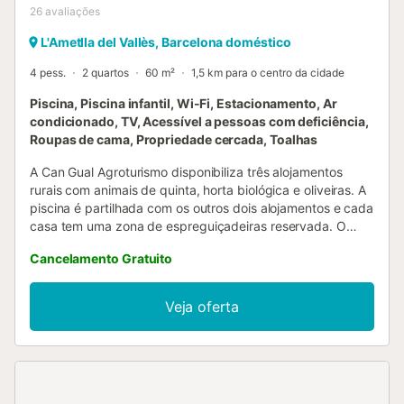
26
avaliações
L'Ametlla del Vallès, Barcelona doméstico
4 pess.
2 quartos
60 m²
1,5 km para o centro da cidade
Piscina, Piscina infantil, Wi-Fi, Estacionamento, Ar
condicionado, TV, Acessível a pessoas com deficiência,
Roupas de cama, Propriedade cercada, Toalhas
A Can Gual Agroturismo disponibiliza três alojamentos
rurais com animais de quinta, horta biológica e oliveiras. A
piscina é partilhada com os outros dois alojamentos e cada
casa tem uma zona de espreguiçadeiras reservada. O
Tibidabo acomoda 4 pessoas, está totalmente equipado e
Cancelamento Gratuito
funcional. Tem 2 quartos: um com cama de casal e outro
com 2 camas individuais. A cozinha-office é luminosa e
está equipada com máquina de lavar loiça, frigorífico,
Veja oferta
forno e máquina de lavar roupa. Dispõe de 1 casa de
banho e sala de jantar com televisão de ecrã plano,
sistema de som e Wi-Fi gratuito. Oferece vistas para a
piscina e para o Tibidabo de Barcelona, de onde vem o
nome. O alojamento está adaptado para pessoas com