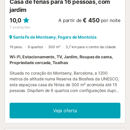
Casa de férias para 16 pessoas, com
jardim
10,0
€ 450
A partir de
por noite
7
avaliações
Santa Fe de Montseny, Fogars de Montclús
16 pess.
6 quartos
300 m²
3,7 km para o centro da cidade
Wi-Fi, Estacionamento, TV, Jardim, Roupas de cama,
Propriedade cercada, Toalhas
Situada no coração do Montseny, Barcelona, a 1200
metros de altitude numa Reserva da Biosfera da UNESCO,
esta espaçosa casa de férias de 300 m² acomoda até 15
pessoas. Dispõem de 6 quartos com configurações duplas
e triplas, além de sofás-cama para mais opções de
dormida. A propriedade oferece 1 casa de banho com
duche exterior, cozinha privada, Wi-Fi, TV e máquina de
Veja oferta
lavar roupa com área de secagem. No exterior, podem
explorar o vosso bosque privado de faias com vários
espaços preparados e um campo de futebol relvado. As