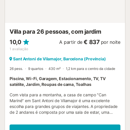
Villa para 26 pessoas, com jardim
10,0
€ 837
A partir de
por noite
1
avaliação
Sant Antoni de Vilamajor, Barcelona (Província)
26 pess.
9 quartos
430 m²
1,2 km para o centro da cidade
Piscina, Wi-Fi, Garagem, Estacionamento, TV, TV
satélite, Jardim, Roupas de cama, Toalhas
Com vista para a montanha, a casa de campo "Can
Mariné" em Sant Antoni de Vilamajor é uma excelente
escolha para grandes grupos de viajantes. A propriedade
de 2 andares é composta por uma sala de estar, uma
cozinha totalmente equipada, 9 quartos, 5 casas de
banho e 8 casas de banho adicionais, e pode acomodar
26 pessoas. As comodidades no local incluem Wi-Fi, uma