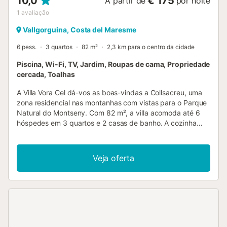
10,0
€ 175
A partir de
por noite
1
avaliação
Vallgorguina, Costa del Maresme
6 pess.
3 quartos
82 m²
2,3 km para o centro da cidade
Piscina, Wi-Fi, TV, Jardim, Roupas de cama, Propriedade
cercada, Toalhas
A Villa Vora Cel dá-vos as boas-vindas a Collsacreu, uma
zona residencial nas montanhas com vistas para o Parque
Natural do Montseny. Com 82 m², a villa acomoda até 6
hóspedes em 3 quartos e 2 casas de banho. A cozinha
está totalmente equipada, incluindo máquina de café. Para
vosso conforto, há Wi-Fi adequado para videochamadas,
televisão, ventoinha, aquecimento na sala e nos quartos, e
Veja oferta
máquina de lavar roupa. No exterior, desfrutem do jardim
privado e de 2 terraços descobertos: um ideal para
pequenos-almoços e outro perfeito para relaxar à tarde ou
jantar ao ar livre com o grelhador privado. A propriedade
oferece vistas de montanha e pores do sol espetaculares.
A piscina exterior privada está disponível de junho a
setembro e situa-se na parte traseira da casa, garantindo