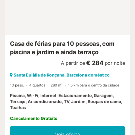
Baby cot available 👶 🚗 Private parking included 🍳
Bathroom, kitchen and indoor amenities • Bed linen and
towels • Hair dryer • Vacuum cleaner • Iron • Washing
machine • Cleaning products • Clothes drying rack and
hangers • Fully equipped ...
Casa de férias para 10 pessoas, com
piscina e jardim e ainda terraço
€ 284
A partir de
por noite
Santa Eulàlia de Ronçana, Barcelona doméstico
10 pess.
4 quartos
280 m²
1,5 km para o centro da cidade
Piscina, Wi-Fi, Internet, Estacionamento, Garagem,
Terraço, Ar condicionado, TV, Jardim, Roupas de cama,
Toalhas
Cancelamento Gratuito
Veja oferta