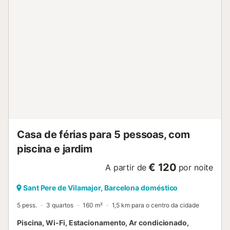
minutos do Circuito de Montmeló e perto do Parque
Natural do Montseny. Fica a 20 minutos de Barcelona e
próximo de um spa, com fácil acesso a atividades como
caminhadas, ciclismo, equitação, mercado local aos
sábados e Pitch & Putt. Os transportes públicos estão a
curta distância. Há 8 lugares de estacionamento na
propriedade e estacionamento gratuito na rua.
IMPORTANTE: Não são permitidos animais de estimação.
Não são permitidas festas ou ruído excessivo. É proibido
fumar no interior. Não podem convidar pessoas externas à
reserva. Não é permitido fazer barulho após as 21h.
Devem deixar a prop...
Casa de férias para 5 pessoas, com
piscina e jardim
€ 120
A partir de
por noite
Sant Pere de Vilamajor, Barcelona doméstico
5 pess.
3 quartos
160 m²
1,5 km para o centro da cidade
Piscina, Wi-Fi, Estacionamento, Ar condicionado,