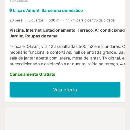
1
avaliação
Lliçà d'Amunt, Barcelona doméstico
20 pess.
8 quartos
500 m²
1,1 km para o centro da cidade
Piscina, Internet, Estacionamento, Terraço, Ar condicionado, 
Jardim, Roupas de cama
"Finca el Olivar", vila 12 assoalhadas 500 m2 em 2 andares. Co
mobiliário funcional e confortável: hall de entrada grande. Sala d
sala de jantar aberta com lareira, mesa de jantar, TV digital, ecr
ar condicionado e calefação a ar quente, saída ao terraço. 4 qua
cada quarto com 1 cama de casal (180 cm, 200 cm de comprim
Cancelamento Gratuito
duche/WC, ar condicionado e calefação a ar quente. Cozinha (f
Máquina de lavar loiçã 5 placas de vitrocerâmica, torradeira, cha
microondas, congelador, máquina de café eléctrica), saída ao te
Veja oferta
WC separado. Andar superior: sala pequena com 1 sofá-cama d
lareira. 2 quartos, cada quarto com 1 cama de casal (180 cm, 
comprimento). 2 quartos, cada quarto com 2 camas (90 cm, 2
comprimento). Sala pequena com 1 sofá-cama duplo. 3 duche/
Terraço grande. Móveis de terraço, churrasqueira. Vista bonita 
paisagem. O alojamento dispõe de: máquina de lavar a roupa, f
passar roupa, cadeirão para crianças, cama para crianças até 2