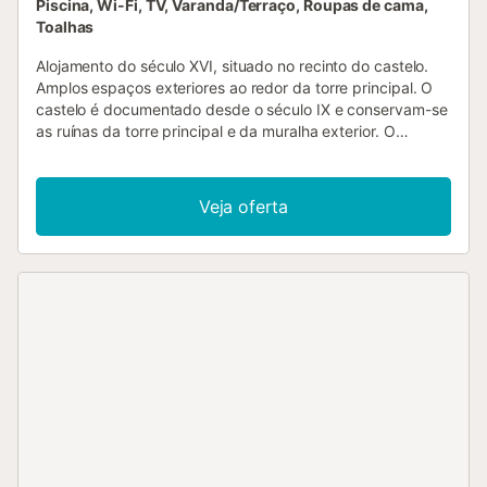
Piscina, Wi-Fi, TV, Varanda/Terraço, Roupas de cama,
Toalhas
Alojamento do século XVI, situado no recinto do castelo.
Amplos espaços exteriores ao redor da torre principal. O
castelo é documentado desde o século IX e conservam-se
as ruínas da torre principal e da muralha exterior. O
entorno do castelo é arborizado e muito tranquilo, embora
se encontre a pouca distância da vila. Distribuído num só
piso. Rés-do-chão: 2 salas de estar, uma delas com lareira.
Veja oferta
Sala de jantar. Cozinha com fogão a gás, forno micro-
ondas, máquina de lavar loiça e frigorífico. 1 quarto com
cama de casal e casa de banho com duche. 3 quartos
com 2 camas individuais. Casa de banho com duche e
máquina de lavar roupa. WC. Jardim privado e vedado
com mobiliário exterior e churrasqueira // Piscina municipal
Castellterçol 10' Opção de poder solicitar serviço de
refeições....