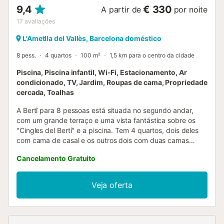
9,4
€ 330
A partir de
por noite
17
avaliações
L'Ametlla del Vallès, Barcelona doméstico
8 pess.
4 quartos
100 m²
1,5 km para o centro da cidade
Piscina, Piscina infantil, Wi-Fi, Estacionamento, Ar
condicionado, TV, Jardim, Roupas de cama, Propriedade
cercada, Toalhas
A Bertî para 8 pessoas está situada no segundo andar,
com um grande terraço e uma vista fantástica sobre os
"Cingles del Bertí" e a piscina. Tem 4 quartos, dois deles
com cama de casal e os outros dois com duas camas
individuais. Casa de banho privativa em cada quarto e
Cancelamento Gratuito
secador de cabelo em cada um deles. Sala de estar com
TV de ecrã plano, wifi gratuito, sala de jantar e cozinha
totalmente equipada. No exterior, usufrua de um espaço
Veja oferta
exterior com barbecue e acesso à piscina. No caso de o
mesmo grupo concorrer nos dois alojamentos, se as
circunstâncias o permitirem, poderão usufruir com um
custo adicional do Quarto. Espaço complementar onde