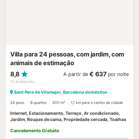
agroturismo situa-se junto à casa principal dos
proprietários e há animais de quinta. É o único alojamento
onde aceitam animais de estimação (máx. 2), mediante
pagamento adicional. Se reservarem ambos os
alojamentos do grupo e as condições o permitirem,
poderão usufruir, mediante pagamento adicional, de La
Sala: um espaço complementar com cozinha, sala de
jantar e casa de banho, ideal para refeições em conjunto
Villa para 24 pessoas, com jardim, com
duran...
animais de estimação
8,8
€ 637
A partir de
por noite
13
avaliações
Sant Pere de Vilamajor, Barcelona doméstico
24 pess.
8 quartos
300 m²
1,1 km para o centro da cidade
Internet, Estacionamento, Terraço, Ar condicionado,
Jardim, Roupas de cama, Propriedade cercada, Toalhas
Cancelamento Gratuito