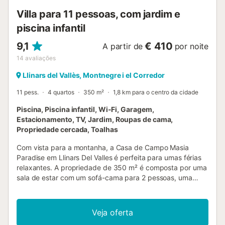
Villa para 11 pessoas, com jardim e
piscina infantil
9,1
€ 410
A partir de
por noite
14
avaliações
Llinars del Vallès, Montnegre i el Corredor
11 pess.
4 quartos
350 m²
1,8 km para o centro da cidade
Piscina, Piscina infantil, Wi-Fi, Garagem,
Estacionamento, TV, Jardim, Roupas de cama,
Propriedade cercada, Toalhas
Com vista para a montanha, a Casa de Campo Masia
Paradise em Llinars Del Valles é perfeita para umas férias
relaxantes. A propriedade de 350 m² é composta por uma
sala de estar com um sofá-cama para 2 pessoas, uma
cozinha, 4 quartos e 2 casas de banho e pode, portanto,
acomodar 11 pessoas. As comodidades adicionais incluem
Wi-Fi, uma televisão, uma máquina de lavar roupa, uma
Veja oferta
máquina de secar roupa, bem como livros e brinquedos