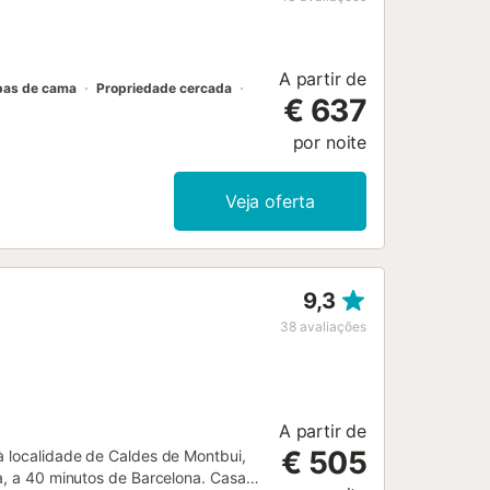
ndicionado não está disponível. Os
 antes da sua chegada....
A partir de
pas de cama
Propriedade cercada
€ 637
por noite
Veja oferta
9,3
38
avaliações
A partir de
€ 505
à localidade de Caldes de Montbui,
na, a 40 minutos de Barcelona. Casa