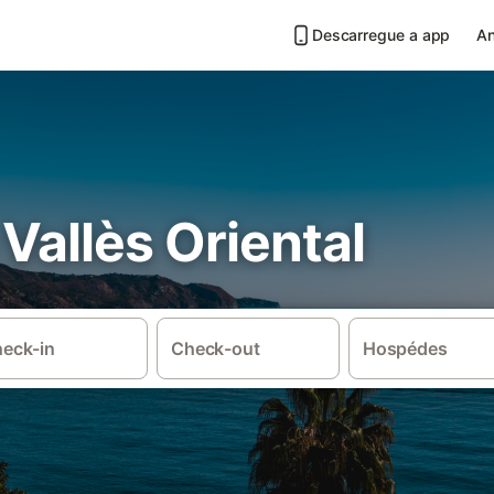
Descarregue a app
An
 Vallès Oriental
eck-in
Check-out
Hospédes