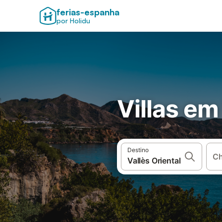
ferias-espanha
por Holidu
Villas em
Destino
Ch