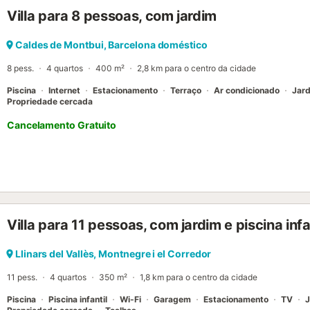
privacidade. O estacionamento faz-se na rua. É permitido 1 animal 
Villa para 8 pessoas, com jardim
ou eventos não é permitido. É necessário carro para chegar à propr
montanhas; a aldeia mais próxima, com supermercados, fica a 5 minu
15 minutos de carro da praia e tem fácil acesso a trilhos pedestres e
Caldes de Montbui, Barcelona doméstico
ideal para caminhadas e passeios de bicicleta por locais encanta
8 pess.
4 quartos
400 m²
2,8 km para o centro da cidade
o Parque Natural do Montseny ou desfrutem das praias da costa d
base perfeita par...
Piscina
Internet
Estacionamento
Terraço
Ar condicionado
Jar
Propriedade cercada
Cancelamento Gratuito
Villa para 11 pessoas, com jardim e piscina infa
Llinars del Vallès, Montnegre i el Corredor
11 pess.
4 quartos
350 m²
1,8 km para o centro da cidade
Piscina
Piscina infantil
Wi-Fi
Garagem
Estacionamento
TV
J