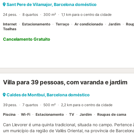
permitidas despedidas de solteiro ou eventos semelhantes. O ar co
Sant Pere de Vilamajor, Barcelona doméstico
regulamentos da propriedade serão fornecidos pelo anfitrião 3 dias
24 pess.
8 quartos
300 m²
1,1 km para o centro da cidade
Internet
Estacionamento
Terraço
Ar condicionado
Jardim
Rou
Toalhas
Cancelamento Gratuito
Villa para 39 pessoas, com varanda e jardim
Caldes de Montbui, Barcelona doméstico
39 pess.
7 quartos
500 m²
2,2 km para o centro da cidade
Piscina
Wi-Fi
Estacionamento
TV
Jardim
Roupas de cama
Can Llevorer é uma quinta tradicional, situada no campo. Pertence 
um município da região de Vallès Oriental, na província de Barcelo