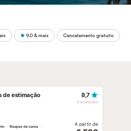
ais
9,0
& mais
Cancelamento gratuito
is de estimação
8,7
6
avaliações
A partir de
dim
Roupas de cama