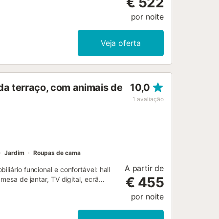
€ 522
por noite
Veja oferta
nda terraço, com animais de
10,0
1
avaliação
Jardim
Roupas de cama
A partir de
liário funcional e confortável: hall
€ 455
mesa de jantar, TV digital, ecrã
4 quartos, cada quarto com 1 cama de
por noite
o e calefação a ar quente. Cozinha
, chaleira, microondas, congelador,
superior: sala pequena com 1 sofá-