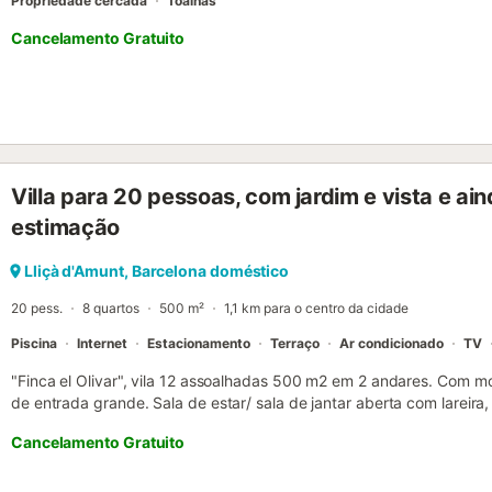
Propriedade cercada
Toalhas
Cancelamento Gratuito
Villa para 20 pessoas, com jardim e vista e ai
estimação
Lliçà d'Amunt, Barcelona doméstico
20 pess.
8 quartos
500 m²
1,1 km para o centro da cidade
Piscina
Internet
Estacionamento
Terraço
Ar condicionado
TV
"Finca el Olivar", vila 12 assoalhadas 500 m2 em 2 andares. Com mobi
de entrada grande. Sala de estar/ sala de jantar aberta com lareira, 
plano, ar condicionado e calefação a ar quente, saída ao terraço. 
Cancelamento Gratuito
casal (180 cm, 200 cm de comprimento), duche/WC, ar condicionad
(forno, Máquina de lavar loiçã 5 placas de vitrocerâmica, torradeira
máquina de café eléctrica), saída ao terraço. WC separado. Andar 