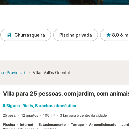
Churrasqueira
Piscina privada
8,0
& m
na (Província)
Villas Vallès Oriental
Villa para 25 pessoas, com jardim, com anima
Bigues i Riells, Barcelona doméstico
25 pess.
12 quartos
100 m²
3 km para o centro da cidade
Piscina
Internet
Estacionamento
Terraço
Ar condicionado
Jar