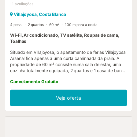
11
avaliações
Villajoyosa, Costa Blanca
4 pess.
2 quartos
60 m²
100 m para a costa
Wi-Fi, Ar condicionado, TV satélite, Roupas de cama,
Toalhas
Situado em Villajoyosa, o apartamento de férias Villajoyosa
Arsenal fica apenas a uma curta caminhada da praia. A
propriedade de 60 m² consiste numa sala de estar, uma
cozinha totalmente equipada, 2 quartos e 1 casa de banho
e pode, portanto, acomodar 4 pessoas. Outras
Cancelamento Gratuito
comodidades incluem Wi-Fi de alta velocidade (adequado
para chamadas de vídeo), ar condicionado, bem como
uma máquina de lavar roupa. O apartamento de férias
Veja oferta
também oferece uma varanda privada onde se pode
relaxar à noite. As ligações de transportes públicos estão
localizadas a curta distância a pé. Os animais de
estimação não são permitidos. Esta propriedade dispõe de
iluminação economizadora de energia....