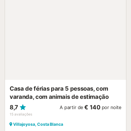
da praia e fica muito perto de Benidorm. Há um
supermercado a 200 m de distância e a estação de
comboios para a rota Alicante-Denia fica apenas a 300 m
de distância. O estacionamento gratuito está disponível na
rua. São permitidos animais de estimação, mediante
pedido. O Wi-Fi é adequado para chamadas de vídeo. 5º
andar sem elevador....
Casa de férias para 5 pessoas, com
varanda, com animais de estimação
8,7
€ 140
A partir de
por noite
15
avaliações
Villajoyosa, Costa Blanca