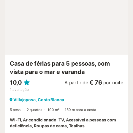
varanda. Duche/WC. Vista ao povoado. O alojamento
dispõe de: máquina de lavar a roupa, ferro de passar
roupa, secador de cabelo. Internet (Sem fio/ Wireless LAN
[WLAN], grátis). Por favor, a ter em conta: inadequado
para crianças. TV somente ES. VT-487059-A
ESFCTU00000301600042168100000000000000000VT-
487059-A8...
Casa de férias para 5 pessoas, com
vista para o mar e varanda
10,0
€ 76
A partir de
por noite
1
avaliação
Villajoyosa, Costa Blanca
5 pess.
2 quartos
100 m²
150 m para a costa
Wi-Fi, Ar condicionado, TV, Acessível a pessoas com
deficiência, Roupas de cama, Toalhas