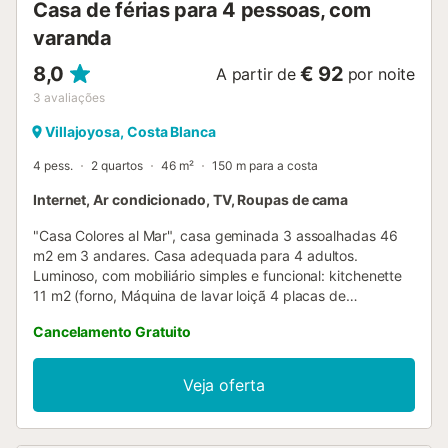
Casa de férias para 4 pessoas, com
varanda
8,0
€ 92
A partir de
por noite
3
avaliações
Villajoyosa, Costa Blanca
4 pess.
2 quartos
46 m²
150 m para a costa
Internet, Ar condicionado, TV, Roupas de cama
"Casa Colores al Mar", casa geminada 3 assoalhadas 46
m2 em 3 andares. Casa adequada para 4 adultos.
Luminoso, com mobiliário simples e funcional: kitchenette
11 m2 (forno, Máquina de lavar loiçã 4 placas de
vitrocerâmica, torradeira, chaleira, microondas,
Cancelamento Gratuito
congelador, máquina de café eléctrica) com balcão
americano, mesa de jantar. Ar condicionado, calefação por
ar quente. Andar superior: duche/WC. Andar superior 2: 2
Veja oferta
quartos 7 m2, cada quarto com 1 cama de casal (140 cm,
200 cm de comprimento), ventoinha. Sala de estar com TV
digital, ar condicionado e calefação a ar quente, saída à