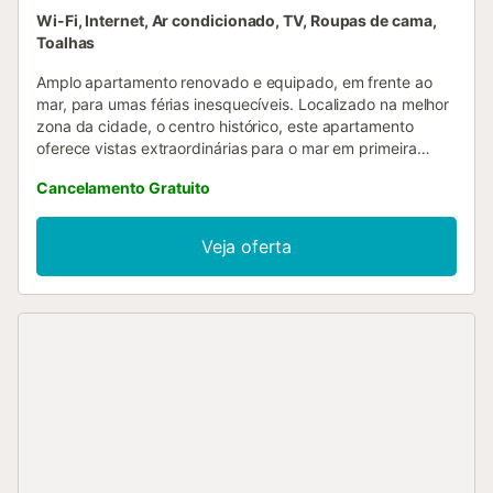
Wi-Fi, Internet, Ar condicionado, TV, Roupas de cama,
Toalhas
Amplo apartamento renovado e equipado, em frente ao
mar, para umas férias inesquecíveis. Localizado na melhor
zona da cidade, o centro histórico, este apartamento
oferece vistas extraordinárias para o mar em primeira
linha. Possui dois quartos na parte traseira do edifício, um
Cancelamento Gratuito
de casal e outro quarto que se recomenda para uso de
crianças, pois as camas são beliches, portanto mais
pequenas que uma cama normal. Cozinha totalmente
Veja oferta
equipada com utensílios básicos, máquina de lavar roupa,
forno, máquina de café e frigorífico. Sala de estar com TV
que dá para a varanda, onde poderá desfrutar das vistas
para o mar. A televisão transmite um canal nórdico e os
principais canais britânicos. Possibilidade de
estacionamento na zona azul da via pública ou num
parque de estacionamento subterrâneo sob o passeio
marítimo. (estacionamento não incluído)....