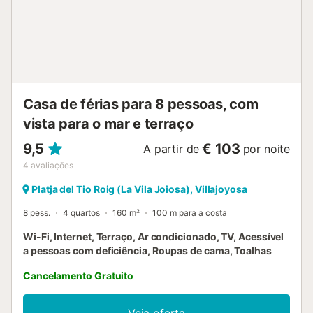
de tudo o que precisam. Aceitam-se animais de estimação
mediante pedido e cumprimento das regras básicas de
convivência. Não são permitidas festas. É importante
respeitarem o descanso dos vizinhos e cuidarem do
apartamento durante a vossa estadia....
Casa de férias para 8 pessoas, com
vista para o mar e terraço
9,5
€ 103
A partir de
por noite
4
avaliações
Platja del Tio Roig (La Vila Joiosa), Villajoyosa
8 pess.
4 quartos
160 m²
100 m para a costa
Wi-Fi, Internet, Terraço, Ar condicionado, TV, Acessível
a pessoas com deficiência, Roupas de cama, Toalhas
Cancelamento Gratuito