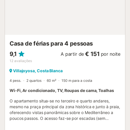
Casa de férias para 4 pessoas
9,1
€ 151
A partir de
por noite
12
avaliações
Villajoyosa, Costa Blanca
4 pess.
2 quartos
60 m²
150 m para a costa
Wi-Fi, Ar condicionado, TV, Roupas de cama, Toalhas
O apartamento situa-se no terceiro e quarto andares,
mesmo na praça principal da zona histórica e junto à praia,
oferecendo vistas panorâmicas sobre o Mediterrâneo a
poucos passos. O acesso faz-se por escadas (sem
elevador)—tenham isto em conta caso tenham mobilidade
reduzida. Ao sair, encontram cafés, bares e restaurantes.