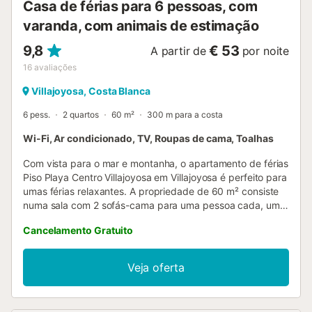
Casa de férias para 6 pessoas, com
varanda, com animais de estimação
9,8
€ 53
A partir de
por noite
16
avaliações
Villajoyosa, Costa Blanca
6 pess.
2 quartos
60 m²
300 m para a costa
Wi-Fi, Ar condicionado, TV, Roupas de cama, Toalhas
Com vista para o mar e montanha, o apartamento de férias
Piso Playa Centro Villajoyosa em Villajoyosa é perfeito para
umas férias relaxantes. A propriedade de 60 m² consiste
numa sala com 2 sofás-cama para uma pessoa cada, uma
cozinha totalmente equipada com uma máquina de lavar
Cancelamento Gratuito
louça, 2 quartos e 1 casa de banho e pode, portanto,
acomodar 6 pessoas. Outras comodidades incluem Wi-Fi
de alta velocidade, ar condicionado, aquecimento, uma
Veja oferta
máquina de lavar roupa, bem como uma TV e um leitor de
DVD. A sua área exterior privada inclui um terraço aberto e
uma varanda. A propriedade está situada a 5 minutos a pé