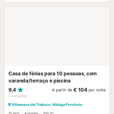
frios. Localizado a meio caminho entre Málaga e Granada,
o Cortijo Ramoncillos é perfeito para quem deseja explorar
duas das cidades mais emblemáticas da Andaluzia.
Apesar da localização sossegada, tem bom acesso e a
aldeia local, vibrante, fica apenas a 6 minutos de carro—
ideal para descobrirem a cultura, restaurantes e lojas da
região. É indispensável terem carro para aproveitarem ao
máximo a vossa estadia. Podem sair para o terraço
soalheiro ou passear pelo jardim privado, desfrutando da
natureza em plena tranquilidade. Seja para explorarem
trilhos próximos ou simplesmente para descansarem, este
é o local perfeito para relaxar. A propriedade dispõe de
Wi-Fi para que estejam sempre conectados durante a
vossa estadia....
Casa de férias para 10 pessoas, com
varanda/terraço e piscina
9,4
€ 104
A partir de
por noite
4
avaliações
Villanueva del Trabuco, Málaga Provincia
10 pess.
4 quartos
300 m²