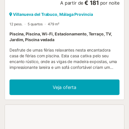
€ 181
A partir de
por noite
Villanueva del Trabuco, Málaga Provincia
12 pess.
5 quartos
479 m²
Piscina, Piscina, Wi-Fi, Estacionamento, Terraço, TV,
Jardim, Piscina vedada
Desfrute de umas férias relaxantes nesta encantadora
casa de férias com piscina. Esta casa cativa pelo seu
encanto rústico, onde as vigas de madeira expostas, uma
impressionante lareira e um sofá confortável criam um
ambiente acolhedor. Relaxe e socialize com uma chávena
de café, jogue uma partida de cartas com as crianças ou
veja a última série em streaming. Saia com o seu café
Veja oferta
matinal e desfrute do esplendor das flores e da sombra
das árvores do jardim. Mergulhe na piscina para um
refrescante mergulho, jogue pólo aquático com as
crianças ou relaxe numa das espreguiçadeiras com uma
bebida fria. Descubra Villanueva del Trabuco com a sua
arquitetura tradicional e passeie pelas tranquilas ruas da
aldeia. Pratique caminhadas pela Sierra de San Jorge ou