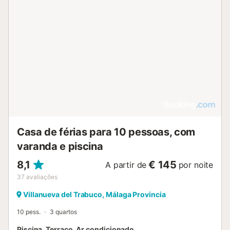
descubra as impressionantes formações rochosas do
parque natural de El Torcal de Antequera. Faça excursões
a cidades históricas como Antequera, com os seus
dólmenes e centro histórico, ou desfrute do ambiente rural
com olivais, nascentes e colinas suaves....
Casa de férias para 10 pessoas, com
varanda e piscina
8,1
€ 145
A partir de
por noite
37
avaliações
Villanueva del Trabuco, Málaga Provincia
10 pess.
3 quartos
Piscina, Terraço, Ar condicionado