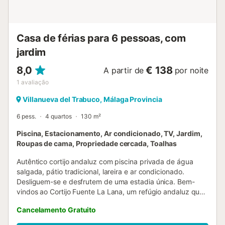
em 3 quartos e 2 quartos têm uma ventoinha de teto....
Casa de férias para 6 pessoas, com
jardim
8,0
€ 138
A partir de
por noite
1
avaliação
Villanueva del Trabuco, Málaga Provincia
6 pess.
4 quartos
130 m²
Piscina, Estacionamento, Ar condicionado, TV, Jardim,
Roupas de cama, Propriedade cercada, Toalhas
Autêntico cortijo andaluz com piscina privada de água
salgada, pátio tradicional, lareira e ar condicionado.
Desliguem-se e desfrutem de uma estadia única. Bem-
vindos ao Cortijo Fuente La Lana, um refúgio andaluz que
une história, natureza e conforto moderno. A propriedade
Cancelamento Gratuito
dispõe de piscina privada de água salgada, ideal para
banhos suaves e agradáveis. Conta com nascente própria,