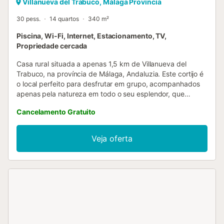
Villanueva del Trabuco, Málaga Provincia
30 pess.
14 quartos
340 m²
Piscina, Wi-Fi, Internet, Estacionamento, TV,
Propriedade cercada
Casa rural situada a apenas 1,5 km de Villanueva del
Trabuco, na província de Málaga, Andaluzia. Este cortijo é
o local perfeito para desfrutar em grupo, acompanhados
apenas pela natureza em todo o seu esplendor, que
convida a deleitar a vista e a dar passeios entre campos
Cancelamento Gratuito
de oliveiras e cereais. O cortijo, do início do século XX, foi
recentemente restaurado respeitando a sua estrutura
original. É composto por dois alojamentos; um com
Veja oferta
capacidade para 20 pessoas, outro com capacidade para
10 pessoas. No total, pode alojar até 30 hóspedes. Os
quartos serão abertos dependendo do número de pessoas
que reservem a casa. Está distribuída por catorze quartos,
três com camas de casal, dez com duas camas individuais
cada um, e um quarto com quatro camas individuais.
Conta também com sete casas de banho, três com
banheiras e quatro com base de duche. Duas salas de
estar e duas cozinhas perfeitamente equipadas