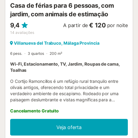
com acesso fácil à autoestrada para explorar Antequera,
Casa de férias para 6 pessoas, com
Granada, Alhambra, Ronda, Sevilha, Sierra Nevada e as
jardim, com animais de estimação
praias da Costa del Sol a...
9,4
€ 120
A partir de
por noite
14
avaliações
Villanueva del Trabuco, Málaga Provincia
6 pess.
3 quartos
200 m²
Wi-Fi, Estacionamento, TV, Jardim, Roupas de cama,
Toalhas
O Cortijo Ramoncillos é um refúgio rural tranquilo entre
olivais antigos, oferecendo total privacidade e um
verdadeiro ambiente de escapismo. Rodeado por uma
paisagem deslumbrante e vistas magníficas para a
montanha, esta propriedade acolhedora é o cenário ideal
Cancelamento Gratuito
para férias em família ou para relaxar com quem mais
gostam. Construído originalmente em 1948, o cortijo
mantém as paredes espessas típicas, que ajudam a
Veja oferta
manter a casa fresca no verão e quente no inverno,
complementadas por aquecimento central nos meses mais