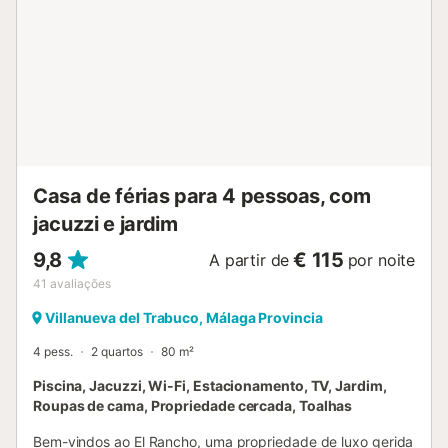
completam a distribuição da habitação. No pátio exterior
encontram-se a piscina de água salgada, disponível de
junho a setembro, o barbecue e a sala de jantar ao ar livre.
Tudo isto permitirá desfrutar de agradáveis refeições com
vista, aproveitando a paz e a privacidade que o ambiente
oferece. Os quartos serão abertos em função do número
de pessoas que reservem o alojamento. Se um número
menor de pessoas desejar dispor de mais quartos, o preço
será o correspondente ao número de quar...
Casa de férias para 4 pessoas, com
jacuzzi e jardim
9,8
€ 115
A partir de
por noite
41
avaliações
Villanueva del Trabuco, Málaga Provincia
4 pess.
2 quartos
80 m²
Piscina, Jacuzzi, Wi-Fi, Estacionamento, TV, Jardim,
Roupas de cama, Propriedade cercada, Toalhas
Bem-vindos ao El Rancho, uma propriedade de luxo gerida