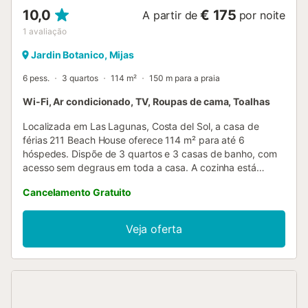
10,0
€ 175
A partir de
por noite
1
avaliação
Jardin Botanico, Mijas
6 pess.
3 quartos
114 m²
150 m para a praia
Wi-Fi, Ar condicionado, TV, Roupas de cama, Toalhas
Localizada em Las Lagunas, Costa del Sol, a casa de
férias 211 Beach House oferece 114 m² para até 6
hóspedes. Dispõe de 3 quartos e 3 casas de banho, com
acesso sem degraus em toda a casa. A cozinha está
totalmente equipada com tudo o que precisam para
Cancelamento Gratuito
preparar refeições durante a vossa estadia. Entre as
comodidades encontram Wi-Fi de alta velocidade
adequado para videochamadas, ar condicionado em
Veja oferta
todos os quartos e salas, aquecimento por ar quente,
televisão, vídeo a pedido, máquina de lavar roupa e self
check-in. Cadeira alta disponível mediante taxa adicional,
assim como berço ou cama de bebé, também mediante
taxa adicional. A propriedade tem vista mar e fica apenas
a 30 m da praia. No exterior, o pátio da frente é perfeito