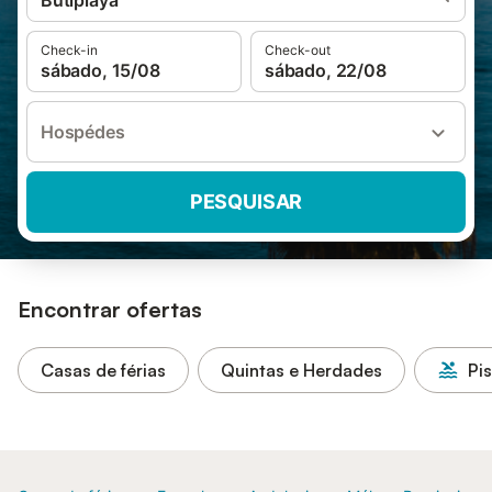
Butiplaya
Check-in
Check-out
sábado, 15/08
sábado, 22/08
Hospédes
PESQUISAR
Encontrar ofertas
Casas de férias
Quintas e Herdades
Pi