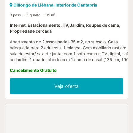
Cillorigo de Liébana, Interior de Cantabria
3 pess.
1 quarto
35 m²
Internet, Estacionamento, TV, Jardim, Roupas de cama,
Propriedade cercada
Apartamento de 2 assoalhadas 35 m2, no subsolo. Casa
adequada para 2 adultos + 1 criança. Com mobiliário rústico:
sala de estar/ sala de jantar com 1 sofá-cama e TV digital, saída
ao jardim. 1 quarto, aberto com 1 cama de casal (135 cm, 190
cm de comprimento). Cozinha aberta (fogão com 2 bicos,
Cancelamento Gratuito
microondas, congelador) com mesa de jantar. Duche/WC.
Aquecimento. Móveis de terraço, espreguiçadeira (4). Vista às
montanhas, ao vale e à paisagem. O alojamento dispõe de:
Veja oferta
máquina de lavar a roupa. Internet (Sem fio/ Wireless LAN
[WLAN], grátis). Adequado para famílias. Permitido no máximo 
animal de estimação/ cão. G-10456
ESFCTU000039004000033930000000000000000000000G
104568...