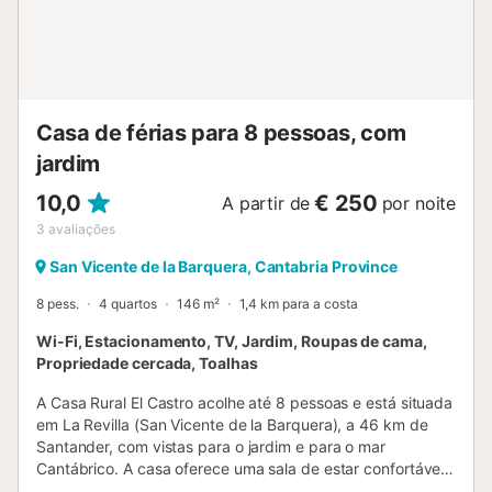
propriedade. Estão disponíveis 4 lugares de
estacionamento gratuitos junto à propriedade. As famílias
com crianças são bem-vindas. Um berço está disponível
gratuitamente. É permitido um máximo de 3 animais de
estimação. Não é permitida a celebração de eventos nesta
propriedade. A lenha para a lareira e para o churrasco é
Casa de férias para 8 pessoas, com
fornecida gratuitamente. Esta propried...
jardim
10,0
€ 250
A partir de
por noite
3
avaliações
San Vicente de la Barquera, Cantabria Province
8 pess.
4 quartos
146 m²
1,4 km para a costa
Wi-Fi, Estacionamento, TV, Jardim, Roupas de cama,
Propriedade cercada, Toalhas
A Casa Rural El Castro acolhe até 8 pessoas e está situada
em La Revilla (San Vicente de la Barquera), a 46 km de
Santander, com vistas para o jardim e para o mar
Cantábrico. A casa oferece uma sala de estar confortável
com TV de ecrã plano e uma cozinha totalmente equipada