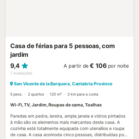
água e vegetação densa. - Nascente do rio Pas:
Caminhada espetacular desde o coração da Vega de Pas.
Gastronomia Local - Restaurante na Vega de Pas: Cozinha
tradicional montanhesa, com pratos caseiros e produtos
locais. - Lojas em Ontaneda: Para comprar sobaos e
quesadas pasiegas artesanais, feitas segundo a receita
tradicional. Locais próximos - Vega de Pas: Aldeia pasiega
Casa de férias para 5 pessoas, com
com...
jardim
9,4
€ 106
A partir de
por noite
7
avaliações
San Vicente de la Barquera, Cantabria Province
5 pess.
2 quartos
120 m²
3 km para a costa
Wi-Fi, TV, Jardim, Roupas de cama, Toalhas
Paredes em pedra, lareira, ampla janela e vidros pintados
à mão são os elementos mais marcantes desta casa. A
cozinha está totalmente equipada com utensílios e roupa
de casa. A casa acomoda cinco pessoas, distribuídas por