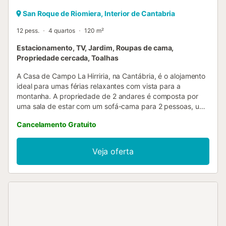
San Roque de Riomiera, Interior de Cantabria
12 pess.
4 quartos
120 m²
Estacionamento, TV, Jardim, Roupas de cama,
Propriedade cercada, Toalhas
A Casa de Campo La Hirriria, na Cantábria, é o alojamento
ideal para umas férias relaxantes com vista para a
montanha. A propriedade de 2 andares é composta por
uma sala de estar com um sofá-cama para 2 pessoas, uma
cozinha bem equipada, 4 quartos e 3 casas de banho,
Cancelamento Gratuito
bem como um WC adicional e pode, portanto, acomodar
12 pessoas. As comodidades adicionais incluem uma
televisão, uma máquina de lavar roupa, bem como livros e
Veja oferta
brinquedos para crianças. Um berço também está
disponível. Este alojamento não dispõe de: Wi-Fi e ar
condicionado. Este aluguer de férias oferece uma área
exterior privada com um jardim, um terraço aberto, uma
varanda e um churrasco. Estão disponíveis 4 lugares de
estacionamento na propriedade. É permitido um máximo
de 2 animais de estimação. Não é permitido fumar e