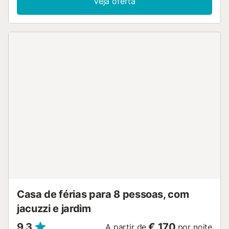
Veja oferta
jantar com cozinha completa e casa de banho privativa.
Os tetos inclinados e as vigas de madeira originais
conferem um charme especial ao espaço. Na Casa
Velarde, podem viver uma experiência única no ambiente
rural da Cantábria. Comecem o dia com um delicioso
pequeno-almoço preparado com produtos locais, relaxem
na acolhedora cafetaria e aproveitem o bonito jardim com
terraço. A localização estratégica da Casa Velarde torna-a
o ponto de partida ideal para explorar as paisagens
naturais e culturais da Cantábria. Desde as praias
impressionantes da costa até aos majestosos Picos da
Europa, há uma vasta oferta de atividades e atrações
próximas que tornarão a vossa estadia inesquecível....
Casa de férias para 8 pessoas, com
jacuzzi e jardim
9,3
€ 170
A partir de
por noite