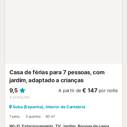
usufruem de uma área privada e vedada com jardim e
churrasqueira exclusiva. Nas traseiras há um telheiro com
mesa grande e bancos. Têm ainda acesso à zona comum,
com parque infantil, minigolfe, cestos de basquetebol,
arco e outros brinquedos. Encontram 4 lugares de
estacionamento junto às casas na área comum; o
estacionamento é gratuito e também disponível na rua. É
permitida uma mascote mediante consulta prévia. Não é
permitido fumar nem realizar eventos. O alojamento dispõe
de sistema cómodo de self check-in....
Casa de férias para 7 pessoas, com
jardim, adaptado a crianças
9,5
€ 147
A partir de
por noite
4
avaliações
Soba (Espanha), Interior de Cantabria
7 pess.
3 quartos
80 m²
Wi-Fi, Estacionamento, TV, Jardim, Roupas de cama,