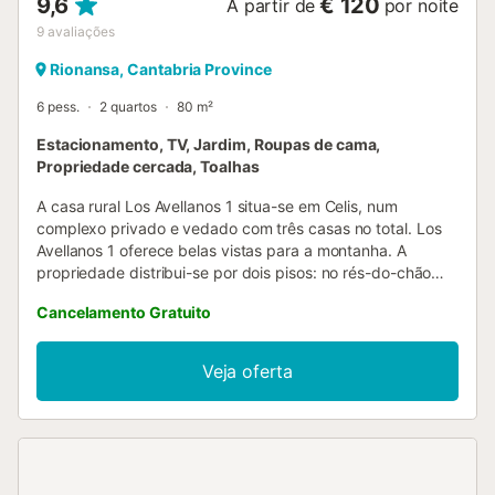
9,6
€ 120
A partir de
por noite
9
avaliações
Rionansa, Cantabria Province
6 pess.
2 quartos
80 m²
Estacionamento, TV, Jardim, Roupas de cama,
Propriedade cercada, Toalhas
A casa rural Los Avellanos 1 situa-se em Celis, num
complexo privado e vedado com três casas no total. Los
Avellanos 1 oferece belas vistas para a montanha. A
propriedade distribui-se por dois pisos: no rés-do-chão
encontram uma sala de estar e cozinha; no primeiro andar,
Cancelamento Gratuito
2 quartos com televisão e 1 casa de banho, acomodando
até 6 pessoas. Junto à entrada há um pequeno alpendre
com mesa e cadeiras, ideal para relaxarem ao ar livre.
Veja oferta
Entre as comodidades adicionais contam-se televisão,
máquina de lavar roupa, livros e brinquedos para crianças.
São fornecidos roupa de cama e toalhas. Berço e cadeira
alta disponíveis. Não há Wi-Fi nem ar condicionado. A sala
dispõe de lareira a lenha, com lenha incluída. Todas as
divisões têm aquecimento, incluindo a sala. No exterior,