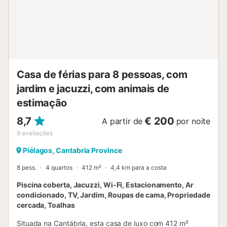
brinquedos. Existem 4 lugares de estacionamento junto às
casas na zona comum; o estacionamento é gratuito e
também está disponível na rua. É permitida 1 mascote,
mediante consulta prévia. Não é permitido fumar nem
realizar eventos. O alojamento dispõe de sistema de self
check-in....
Casa de férias para 8 pessoas, com
jardim e jacuzzi, com animais de
estimação
8,7
€ 200
A partir de
por noite
9
avaliações
Piélagos, Cantabria Province
8 pess.
4 quartos
412 m²
4,4 km para a costa
Piscina coberta, Jacuzzi, Wi-Fi, Estacionamento, Ar
condicionado, TV, Jardim, Roupas de cama, Propriedade
cercada, Toalhas
Situada na Cantábria, esta casa de luxo com 412 m²