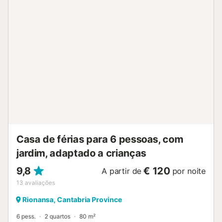
não disponíveis para grupos com menos de 25 anos.
Permitido máximo de 2 animais de estimação. Não é
permitido fumar nem realizar eventos....
Casa de férias para 6 pessoas, com
jardim, adaptado a crianças
9,8
€ 120
A partir de
por noite
13
avaliações
Rionansa, Cantabria Province
6 pess.
2 quartos
80 m²