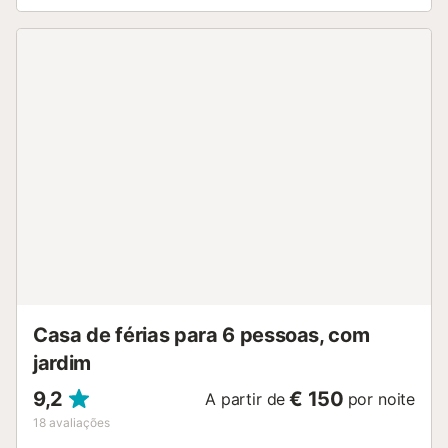
Inclui televisão, máquina de lavar roupa, livros e
brinquedos para crianças. Roupa de cama e toalhas estão
incluídas. Berço e cadeira alta disponíveis. A sala dispõe
de lareira a lenha. Todas as divisões têm aquecimento,
incluindo a sala. No exterior, a casa é totalmente privada e
vedada. Dispõe de um jardim de cerca de 400 m² e
churrasqueira de uso exclusivo. Têm ainda acesso à zona
comum da quinta, onde podem estacionar gratuitamente e
usufruir do parque infantil, minigolfe, cestos de
basquetebol, tiro com arco e outros brinquedos para os
mais pequenos. É permitida uma mascote mediante
consulta prévia. Não é permitido fumar nem realizar
eventos. O alojamento oferece sistema de auto check-in....
Casa de férias para 6 pessoas, com
jardim
9,2
€ 150
A partir de
por noite
18
avaliações