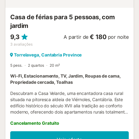
Casa de férias para 5 pessoas, com
jardim
9,3
€ 180
A partir de
por noite
3
avaliações
Torrelavega, Cantabria Province
5 pess.
2 quartos
20 m²
Wi-Fi, Estacionamento, TV, Jardim, Roupas de cama,
Propriedade cercada, Toalhas
Descubram a Casa Velarde, uma encantadora casa rural
situada na pitoresca aldeia de Viérnoles, Cantábria. Este
edifício histórico do século XVII alia tradição ao conforto
moderno, oferecendo dois apartamentos rurais totalmente
equipados. Cada espaço foi pensado para criar um
Cancelamento Gratuito
ambiente acolhedor, onde a pedra original se mistura com
a luz natural que entra pelas amplas janelas. Os
apartamentos dispõem de um quarto, sala de estar e