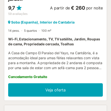
9,7
€ 260
A partir de
por noite
59
avaliações
Soba (Espanha), Interior de Cantabria
14 pess.
5 quartos
100 m²
Wi-Fi, Estacionamento, TV, TV satélite, Jardim, Roupas
de cama, Propriedade cercada, Toalhas
A Casa de Campo El Paraiso del Yayo, na Cantábria, é a
acomodação ideal para umas férias relaxantes com vista
para a montanha. A propriedade de 2 andares é composta
por uma sala de estar com um sofá-cama para 2 pessoas,
uma cozinha, 5 quartos e 5 casas de banho e pode,
Cancelamento Gratuito
portanto, acomodar 14 pessoas. As comodidades
adicionais incluem Wi-Fi, uma televisão, uma máquina de
lavar roupa, bem como livros e brinquedos para crianças.
Veja oferta
Um berço também está disponível. Este alojamento não
dispõe de: ar condicionado. Este aluguer de férias dispõe
de um jardim privado com um terraço coberto, churrasco e
parque infantil. Estão disponíveis 3 lugares de