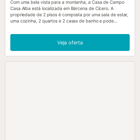
Com uma bela vista para a montanha, a Casa de Campo
Casa Alba está localizada em Bárcena de Cícero. A
propriedade de 2 pisos é composta por uma sala de estar,
uma cozinha, 2 quartos e 2 casas de banho e pode
acomodar 6 pessoas. As comodidades adicionais incluem
uma televisão, bem como uma máquina de lavar roupa.
Este alojamento não dispõe de: Wi-Fi e ar condicionado.
Veja oferta
Área exterior privada com banheira de hidromassagem,
jardim, varanda e churrasco. Existe um campo de ténis a
cerca de 15 minutos a pé da propriedade. Está disponível
um lugar de estacionamento na propriedade. Não são
permitidos animais de estimação, fumar e celebrar
eventos. Os anfitriões podem organizar todo o tipo de
actividades e excursões, mediante pedido....