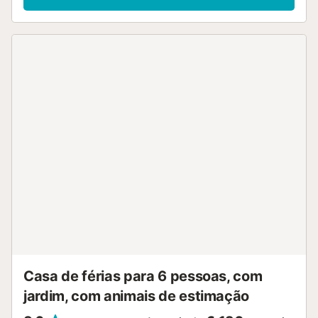
estacionamento na propriedade. Não são permitidos
animais de estimação, fumar e celebrar eventos. O ar
condicionado e o acesso Wi-Fi não estão disponíveis....
Casa de férias para 6 pessoas, com
jardim, com animais de estimação