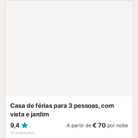
15 minutos, e das praias da cordilheira Cantábrica,
tornando-a uma excelente escolha para quem procura
tranquilidade e um ambiente natural, com acesso rápido à
autoestrada que liga à cidade de Santander em 20
minutos de carro. Podem relaxar no jardim privado e na
varanda com bonitas vistas para a montanha, ou
aproveitar o terraço coberto. Também há um barbecue
privado disponível para refeições ao ar livre. Dispõe de
estacionamento privado dentro da propriedade. Animais
de estimação são permitidos, mas não podem ser
deixados sozinhos dentro da casa. Festas não são
permitidas. O jardim é independente e totalmente vedado,
numa zona tranquila muito perto do Parque da Natureza
de Cabárceno. Estarão perto das praias da cordilheira
Cantábrica, com acesso rápido à autoestrada e a apenas
20 minutos de Santa...
Casa de férias para 3 pessoas, com
vista e jardim
9,4
€ 70
A partir de
por noite
16
avaliações