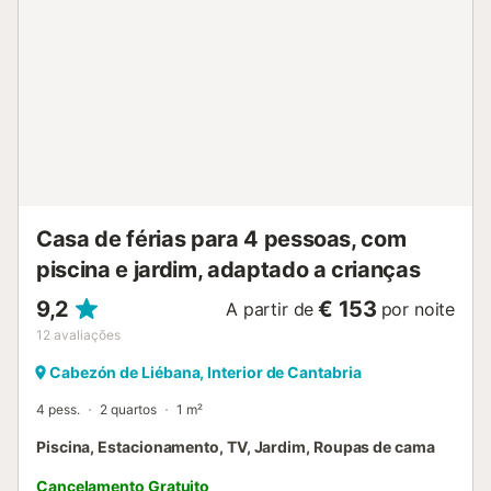
celebrar eventos. Podem ser fornecidas 2 camas extra
individuais. Apenas as pessoas indicadas na reserva estão
autorizadas a ficar. As autoridades podem ser
contactadas se as regras da casa forem violadas....
Casa de férias para 4 pessoas, com
piscina e jardim, adaptado a crianças
9,2
€ 153
A partir de
por noite
12
avaliações
Cabezón de Liébana, Interior de Cantabria
4 pess.
2 quartos
1 m²
Piscina, Estacionamento, TV, Jardim, Roupas de cama
Cancelamento Gratuito