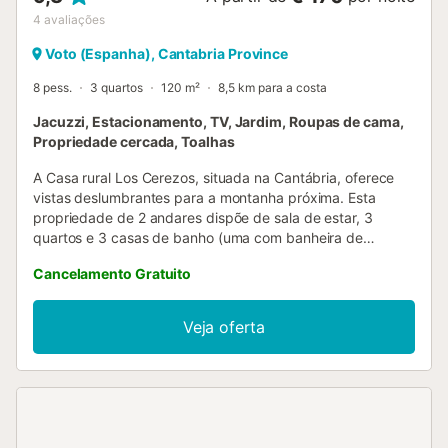
4
avaliações
Voto (Espanha), Cantabria Province
8 pess.
3 quartos
120 m²
8,5 km para a costa
Jacuzzi, Estacionamento, TV, Jardim, Roupas de cama,
Propriedade cercada, Toalhas
A Casa rural Los Cerezos, situada na Cantábria, oferece
vistas deslumbrantes para a montanha próxima. Esta
propriedade de 2 andares dispõe de sala de estar, 3
quartos e 3 casas de banho (uma com banheira de
hidromassagem), acomodando até 6 adultos e 2 crianças.
Cancelamento Gratuito
Inclui ainda espaço de trabalho, televisão e máquina de
lavar roupa. Berço disponível. Não há Wi-Fi nem ar
condicionado. No exterior, usufruem de jardim privado,
Veja oferta
churrasqueira, alpendre e baloiços. A casa está localizada
entre Laredo e Santoña, permitindo fácil acesso às praias
próximas e a atividades ao ar livre como passeios de
barco, a cavalo e percursos de quad. Existe um lugar de
estacionamento na propriedade e estacionamento gratuito
na rua. Famílias com crianças são bem-vindas. Alugueres