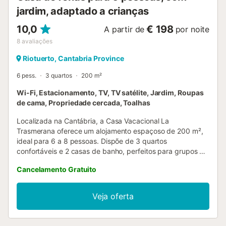
jardim, adaptado a crianças
10,0
€ 198
A partir de
por noite
8
avaliações
Riotuerto, Cantabria Province
6 pess.
3 quartos
200 m²
Wi-Fi, Estacionamento, TV, TV satélite, Jardim, Roupas
de cama, Propriedade cercada, Toalhas
Localizada na Cantábria, a Casa Vacacional La
Trasmerana oferece um alojamento espaçoso de 200 m²,
ideal para 6 a 8 pessoas. Dispõe de 3 quartos
confortáveis e 2 casas de banho, perfeitos para grupos ou
famílias. A cozinha privada está totalmente equipada e
Cancelamento Gratuito
inclui máquina de café com cápsulas de cortesia para
maior comodidade. Entre as comodidades encontram-se
Wi-Fi, televisão em todos os quartos, aquecimento com
Veja oferta
lareira de pellets, berço, cadeira alta privada, assim como
brinquedos e livros partilhados para crianças. A casa está
muito próxima do Parque Natural de Cabárceno, a apenas