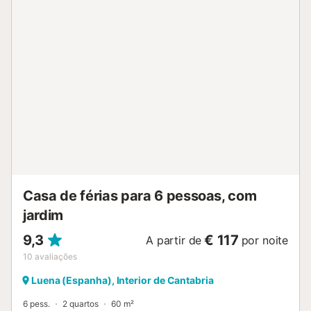
estacionamento na propriedade e estacionamento gratuito
na rua. Não são permitidos animais de estimação, fumar e
celebrar eventos. Esta propriedade dispõe de iluminação
economizadora de energia. A propriedade é composta por
2 casas localizadas uma ao lado da outra. Apenas os
hóspedes indicados na reserva estão autorizados a
aceder ao alojamento....
Casa de férias para 6 pessoas, com
jardim
9,3
€ 117
A partir de
por noite
10
avaliações
Luena (Espanha), Interior de Cantabria
6 pess.
2 quartos
60 m²