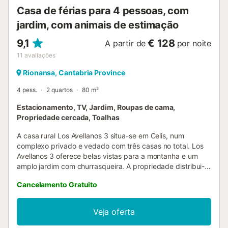
Casa de férias para 4 pessoas, com
jardim, com animais de estimação
9,1
€ 128
A partir de
por noite
11
avaliações
Rionansa, Cantabria Province
4 pess.
2 quartos
80 m²
Estacionamento, TV, Jardim, Roupas de cama,
Propriedade cercada, Toalhas
A casa rural Los Avellanos 3 situa-se em Celis, num
complexo privado e vedado com três casas no total. Los
Avellanos 3 oferece belas vistas para a montanha e um
amplo jardim com churrasqueira. A propriedade distribui-
se por dois pisos: no rés do chão encontram uma sala,
Cancelamento Gratuito
cozinha e zona de refeições em open space, além de uma
casa de banho de serviço. No primeiro andar há 2 quartos
com televisão e 1 casa de banho, acomodando até 4
Veja oferta
pessoas. Junto à entrada, têm um alpendre com mesa e
cadeiras, ideal para relaxar ou fazer refeições ao ar livre.