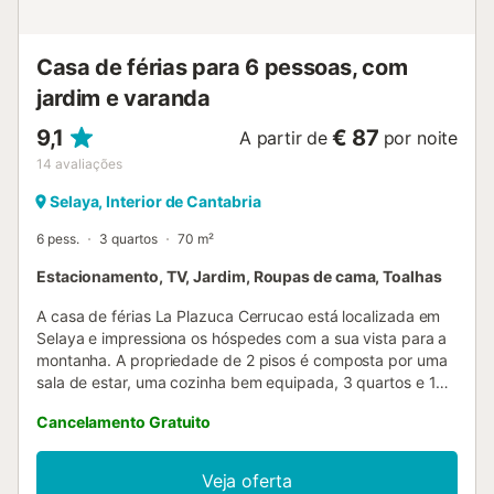
Casa de férias para 6 pessoas, com
jardim e varanda
9,1
€ 87
A partir de
por noite
14
avaliações
Selaya, Interior de Cantabria
6 pess.
3 quartos
70 m²
Estacionamento, TV, Jardim, Roupas de cama, Toalhas
A casa de férias La Plazuca Cerrucao está localizada em
Selaya e impressiona os hóspedes com a sua vista para a
montanha. A propriedade de 2 pisos é composta por uma
sala de estar, uma cozinha bem equipada, 3 quartos e 1
casa de banho e pode, portanto, acomodar 6 pessoas. As
Cancelamento Gratuito
comodidades adicionais incluem uma televisão, um fogão
a lenha, bem como uma máquina de lavar roupa. Este
aluguer de férias dispõe de um jardim partilhado para o
Veja oferta
seu relaxamento matinal. Está disponível um lugar de