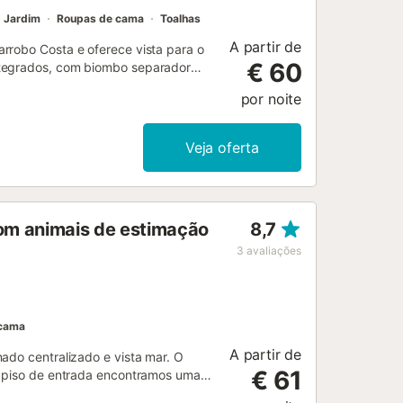
Jardim
Roupas de cama
Toalhas
A partir de
rrobo Costa e oferece vista para o
€ 60
ntegrados, com biombo separador
uipada e casa de banho,
por noite
 velocidade adequado para
nacionais, ar condicionado e
raia disponíveis. O estúdio tem
Veja oferta
nfantil (abertas do início de junho
s de ténis gratuitos. Transportes
ximidades encontram-se
. O estacionamento gratuito está
com animais de estimação
8,7
ão permitidos animais de estimação,
io dispõe de elevador. Esta
3
avaliações
rmações são fornecidas no local.
 que durante a vossa estadia
.
 cama
A partir de
ado centralizado e vista mar. O
€ 61
no piso de entrada encontramos uma
com zona chill-out e vistas