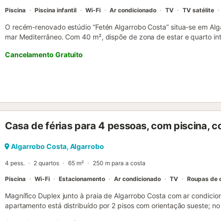
áreas comuns. Está disponível um...
Piscina
Piscina infantil
Wi-Fi
Ar condicionado
TV
TV satélite
O recém-renovado estúdio “Fetén Algarrobo Costa” situa-se em Alga
mar Mediterrâneo. Com 40 m², dispõe de zona de estar e quarto i
disponível e sofá-cama para duas pessoas, cozinha totalmente eq
Cancelamento Gratuito
acomodando até 4 pessoas. O alojamento conta com Wi-Fi de alta
videochamadas, Smart TV com serviços de streaming e canais inter
máquina de lavar roupa. Há também chapéus-de-sol e cadeiras de p
acesso a uma área exterior partilhada com piscina vedada e piscina i
ao final de outubro), jardim e duche exterior. Existem ainda 2 campo
públicos encontram-se a curta distância do apartamento. Nas pro
supermercados, pastelarias, restaurantes, bares de praia e a praia
Casa de férias para 4 pessoas, com piscina, 
disponível na rua. O alojamento é mais indicado para casais. Não s
fumar ou festas. Não há degraus no acesso nem no interior. O edifíc
propriedade segue diretrizes para separação de resíduos; mais info
Algarrobo Costa, Algarrobo
Conta ainda com iluminação de baixo consumo. Tenham em atenção
4 pess.
2 quartos
65 m²
250 m para a costa
podem existir restrições governamentais ao uso de água, que pod..
Piscina
Wi-Fi
Estacionamento
Ar condicionado
TV
Roupas de
Magnífico Duplex junto à praia de Algarrobo Costa com ar condicion
apartamento está distribuído por 2 pisos com orientação sueste; 
ampla sala de estar/jantar com TV de 24", com acesso a um terraço 