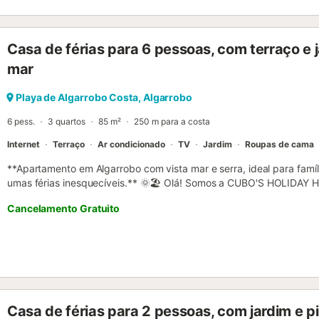
livros para crianças disponíveis na propriedade. O apartamento está
público é facilmente acessível. Normalmente não terão dificuldade
animais de estimação são bem-vindos, mas não são permitidos even
Casa de férias para 6 pessoas, com terraço e j
mar
Playa de Algarrobo Costa, Algarrobo
6 pess.
3 quartos
85 m²
250 m para a costa
Internet
Terraço
Ar condicionado
TV
Jardim
Roupas de cama
**Apartamento em Algarrobo com vista mar e serra, ideal para fam
umas férias inesquecíveis.** 🌞🏖️ Olá! Somos a CUBO'S HOLIDAY
alojamentos de férias desde 2005. Desfrute em família deste **ap
Cancelamento Gratuito
capacidade para 6 pessoas, localizado num sétimo andar que ofere
mar e a cidade. Embora não esteja em primeira linha de praia, em 
praias próximas, como a Playa Mezquitilla a apenas 500 m. 🌊 O 
gosto e estilo moderno, dispõe de uma sala de estar-jantar ampla 
dão acesso a um terraço de 45 m², equipado com mobiliário exterior
da humidade, tornando-o um espaço perfeito para tomar o pequen
os amanheceres e a tranquilidade do local. 🌅🍽️ A cozinha indepe
Casa de férias para 2 pessoas, com jardim e pis
placa vitrocerâmica, frigorífico, micro-ondas, forno, congelador, m