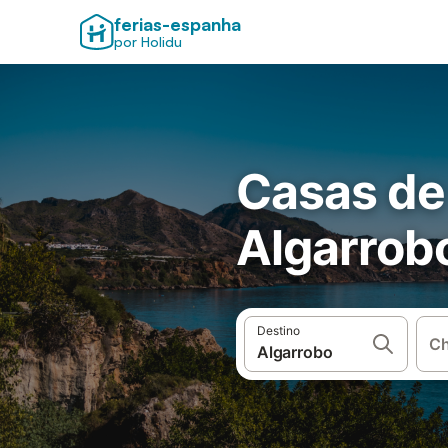
ferias-espanha
por Holidu
Casas de
Algarrob
Destino
Ch