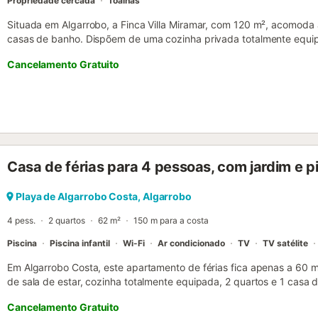
Propriedade cercada
Toalhas
Situada em Algarrobo, a Finca Villa Miramar, com 120 m², acomoda
casas de banho. Dispõem de uma cozinha privada totalmente equip
ar condicionado na sala, Wi-Fi, TV, ventoinha e máquina de lavar r
Cancelamento Gratuito
cadeira alta e toalhas de praia à vossa disposição. No exterior, d
plantas exóticas, zonas de sol e sombra naturais ao longo do dia. A 
refresco, enquanto os terraços coberto e descoberto, a varanda, o 
proporcionam espaços ideais para relaxar ao ar livre. A propriedade
panorâmicas sobre plantações de abacate e a paisagem envolvente.
está disponível junto à casa para vossa comodidade. A costa fica a
facilitando o acesso à praia. Não são permitidos eventos na propri
Casa de férias para 4 pessoas, com jardim e pis
rústico encantador, com uma ampla sala e cozinha aberta no rés-do
se numa zona separada, com entrada própria, casa de banho privad
superior oferece uma grande sala de relaxamento com acesso à var
Playa de Algarrobo Costa, Algarrobo
Toalhas de praia/piscina pagamento 6,00 € por pessoa...
4 pess.
2 quartos
62 m²
150 m para a costa
Piscina
Piscina infantil
Wi-Fi
Ar condicionado
TV
TV satélite
Em Algarrobo Costa, este apartamento de férias fica apenas a 60 
de sala de estar, cozinha totalmente equipada, 2 quartos e 1 cas
pessoas. Inclui Wi-Fi, ar condicionado e máquina de lavar roupa.
Cancelamento Gratuito
mesa de pingue-pongue para momentos de lazer. O quarto 1 tem 1 