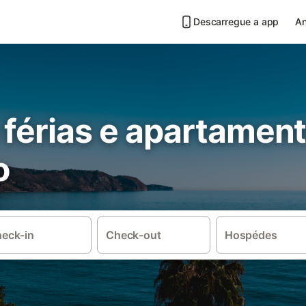
Descarregue a app
An
 férias e apartamen
o
eck-in
Check-out
Hospédes