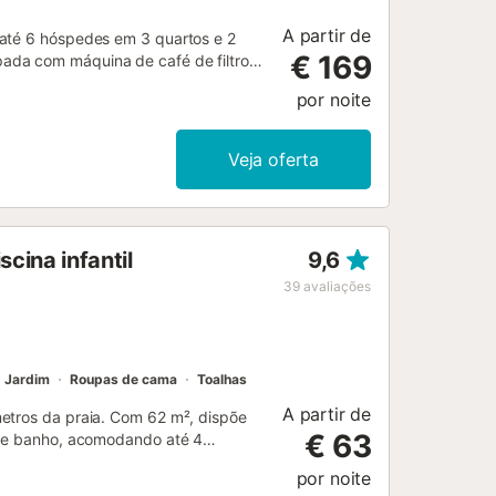
A partir de
 até 6 hóspedes em 3 quartos e 2
€ 169
ada com máquina de café de filtro,
oupa. Para famílias, há cama de bebé,
por noite
esfrutam de um jardim privado com
piscina exterior privada oferece
grelhador privado e o duche exterior
Veja oferta
 oferece belas vistas para o mar e
 Estacionamento partilhado no local
penas a 8 minutos de carro,
edade. A finca apresenta um design
cina infantil
9,6
-chão. O terceiro quarto encontra-
a e sala com kitchenette. O piso
39
avaliações
anda e vistas panorâmicas. -
Jardim
Roupas de cama
Toalhas
A partir de
metros da praia. Com 62 m², dispõe
€ 63
a de banho, acomodando até 4
 Também têm à vossa disposição uma
por noite
cama de casal e o quarto 2 tem 2