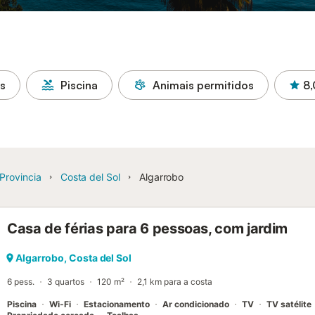
as
Piscina
Animais permitidos
8,
Provincia
Costa del Sol
Algarrobo
Casa de férias para 6 pessoas, com jardim
Algarrobo, Costa del Sol
6 pess.
3 quartos
120 m²
2,1 km para a costa
Piscina
Wi-Fi
Estacionamento
Ar condicionado
TV
TV satélite