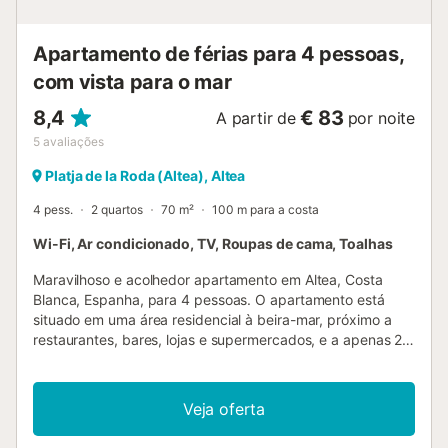
Apartamento de férias para 4 pessoas,
com vista para o mar
8,4
€ 83
A partir de
por noite
5
avaliações
Platja de la Roda (Altea), Altea
4 pess.
2 quartos
70 m²
100 m para a costa
Wi-Fi, Ar condicionado, TV, Roupas de cama, Toalhas
Maravilhoso e acolhedor apartamento em Altea, Costa
Blanca, Espanha, para 4 pessoas. O apartamento está
situado em uma área residencial à beira-mar, próximo a
restaurantes, bares, lojas e supermercados, e a apenas 25
m da Praia de Altea. O apartamento possui 2 quartos e 1
banheiro. A acomodação oferece privacidade, vistas
deslumbrantes da baía e do mar, além de belas vistas da
Veja oferta
praia. Seu conforto e a proximidade da praia, de locais de
compras, atividades esportivas, opções de