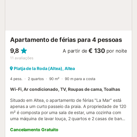
Apartamento de férias para 4 pessoas
9,8
€ 130
A partir de
por noite
11
avaliações
Platja de la Roda (Altea), Altea
4 pess.
2 quartos
90 m²
90 m para a costa
Wi-Fi, Ar condicionado, TV, Roupas de cama, Toalhas
Situado em Altea, o apartamento de férias "La Mar" está
apenas a um curto passeio da praia. A propriedade de 120
m² é composta por uma sala de estar, uma cozinha com
uma máquina de lavar louça, 2 quartos e 2 casas de banho
e pode, portanto, acomodar 4 pessoas. As comodidades
Cancelamento Gratuito
adicionais incluem Wi-Fi, uma televisão, ar condicionado,
bem como uma máquina de lavar roupa. O apartamento