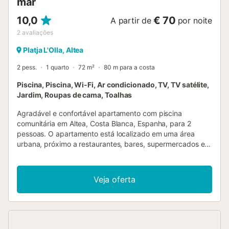
mar
10,0
€ 70
A partir de
por noite
2
avaliações
Platja L'Olla, Altea
2 pess.
1 quarto
72 m²
80 m para a costa
Piscina, Piscina, Wi-Fi, Ar condicionado, TV, TV satélite,
Jardim, Roupas de cama, Toalhas
Agradável e confortável apartamento com piscina
comunitária em Altea, Costa Blanca, Espanha, para 2
pessoas. O apartamento está localizado em uma área
urbana, próximo a restaurantes, bares, supermercados e a
apenas 100 m da praia. O apartamento possui 1 quarto e 1
banheiro. A acomodação oferece um jardim gramado com
árvores, um jardim comunitário gramado com cascalho e
Veja oferta
árvores, e vistas maravilhosas para o mar. Seu conforto e a
proximidade da praia, locais para compras, atividades
esportivas, opções de entretenimento, lugares para sair,
pontos turísticos e cultura fazem deste um excelente
apartamento para passar suas férias na Espanha. Interior