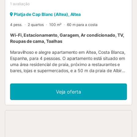
1
avaliação
Platja de Cap Blanc (Altea), Altea
4 pess.
2 quartos
100 m²
60 m para a costa
Wi-Fi, Estacionamento, Garagem, Ar condicionado, TV,
Roupas de cama, Toalhas
Maravilhoso e alegre apartamento em Altea, Costa Blanca,
Espanha, para 4 pessoas. O apartamento está situado em
uma área residencial de praia, próximo a restaurantes e
bares, lojas e supermercados, e a 50 m da praia de Albir-
Altea. O apartamento possui 2 quartos e 2 banheiros. A
acomodação oferece privacidade, vistas maravilhosas da
baía e do mar, e belas vistas da praia. Seu conforto e a
Veja oferta
proximidade da praia, locais para compras, atividades
esportivas, opções de entretenimento e locais para sair
tornam este um excelente apartamento para passar suas
férias na Espanha com a família ou amigos. Interior do
apartamento - sala de estar com ar condicionado,
televisão e hi-fi - sala de jantar - 2 quartos e 2 banheiros -
televisão a cabo (TV espanhola) - máquina de lavar na