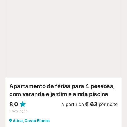
do apartamento sala de estar com ar-condicionado,
televisão, sofá-cama e ventilador de teto sala de jantar 1
quarto e 1 banheiro antena parabólica máquina de lavar na
cozinha Cozinha cozinha aberta com fogão elétrico, forno
elétrico, máquina de lavar louça, refrigerador-congelador,
cafeteira, chaleira elétrica e torradeira Quartos e banheiros
quarto com ar-condicionado e cama queen-size (medindo
200 por 160cm) e ventilador banheiro com lavatório,
chuveiro, bidê e vaso sanitário Exterior do apartamento
piscina comunitária jardim gramado com árvores jardim
comunitário gramado com cascalho e árvores Mais
informações cidade mais próxima a 1000 metros do
apartamento praia mais próxima a 100 metros do
apartamento porto mais próximo a 1000 metr...
Apartamento de férias para 4 pessoas,
com varanda e jardim e ainda piscina
8,0
€ 63
A partir de
por noite
1
avaliação
Altea, Costa Blanca