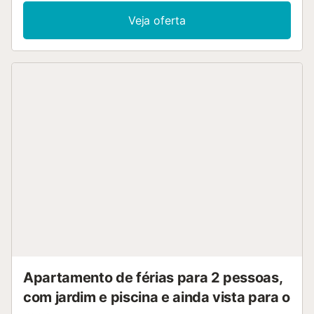
de férias dispõe de um terraço privado coberto para
Veja oferta
noites relaxantes. As famílias com crianças são bem-
vindas. Não são permitidos animais de estimação, fumar e
celebrar eventos. Por favor, evite ruídos desnecessários
entre as 22h e as 9h....
Apartamento de férias para 2 pessoas,
com jardim e piscina e ainda vista para o