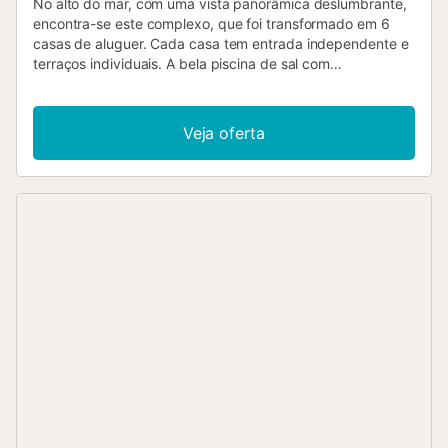
No alto do mar, com uma vista panorâmica deslumbrante,
encontra-se este complexo, que foi transformado em 6
casas de aluguer. Cada casa tem entrada independente e
terraços individuais. A bela piscina de sal com
aquecimento solar, situada no nível inferior, é utilizada
apenas por estes 6 alojamentos. Numa destas casas vive
o caseiro, que recebe os hóspedes e cuida do jardim e da
Veja oferta
piscina. O uso da banheira de hidromassagem é possível
mediante pedido. Tem também a possibilidade de
carregar o seu carro elétrico na casa. O complexo está
situado numa rua privada e é absolutamente tranquilo. Aos
fins de semana, pode ver iates a passar. Descendo, em
direção a Javea, existem muitos restaurantes
interessantes e, em Javea, com a sua bela praia, tem
muitas possibilidades tanto culinárias como culturais.
Berço disponível mediante pedido. Todos os hóspedes
recebem um pacote de boas-vindas. São permitidos cães
pequenos mediante pedido....