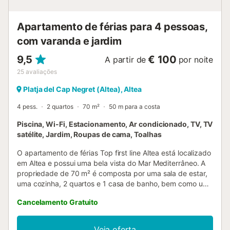
Apartamento de férias para 4 pessoas,
com varanda e jardim
9,5
€ 100
A partir de
por noite
25
avaliações
Platja del Cap Negret (Altea), Altea
4 pess.
2 quartos
70 m²
50 m para a costa
Piscina, Wi-Fi, Estacionamento, Ar condicionado, TV, TV
satélite, Jardim, Roupas de cama, Toalhas
O apartamento de férias Top first line Altea está localizado
em Altea e possui uma bela vista do Mar Mediterrâneo. A
propriedade de 70 m² é composta por uma sala de estar,
uma cozinha, 2 quartos e 1 casa de banho, bem como um
WC adicional e pode, portanto, acomodar 4 pessoas. As
Cancelamento Gratuito
comodidades adicionais incluem Wi-Fi, uma televisão, ar
condicionado, bem como uma máquina de lavar roupa. O
destaque deste alojamento é a sua área exterior privada
Veja oferta