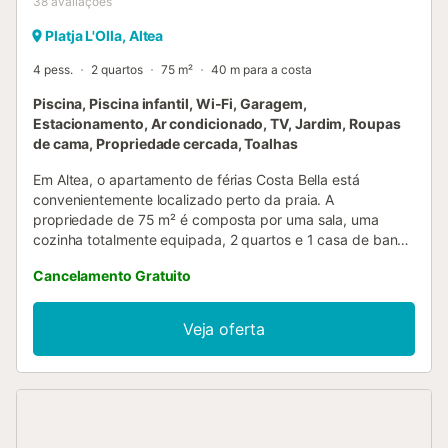
38
avaliações
Platja L'Olla, Altea
4 pess.
2 quartos
75 m²
40 m para a costa
Piscina, Piscina infantil, Wi-Fi, Garagem,
Estacionamento, Ar condicionado, TV, Jardim, Roupas
de cama, Propriedade cercada, Toalhas
Em Altea, o apartamento de férias Costa Bella está
convenientemente localizado perto da praia. A
propriedade de 75 m² é composta por uma sala, uma
cozinha totalmente equipada, 2 quartos e 1 casa de banho
e pode assim acomodar 4 pessoas. Outras comodidades
Cancelamento Gratuito
incluem Wi-Fi de alta velocidade, ar condicionado,
ventoinha, máquina de lavar roupa, bem como TV. O
destaque deste alojamento é a sua área exterior privada
Veja oferta
com terraço coberto. A propriedade tem também acesso a
uma área exterior partilhada que inclui uma piscina, um
jardim, uma piscina para crianças e um duche exterior. Há
um acesso directo à praia a partir da área exterior
partilhada. Distância a pé/de carro até a praia: 287m Cap
Negret. Distância a pé/de carro até o restaurante mais