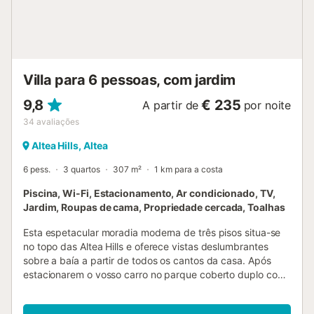
aeroporto: Aeroporto de Alicante: 69,9km. Animais de
estimação não são permitidos. Festas não são permitidas.
As toalhas estão incluídas no preço. A roupa de cama está
incluída no preço. Um elevador está disponível no
edifício....
Villa para 6 pessoas, com jardim
9,8
€ 235
A partir de
por noite
34
avaliações
Altea Hills, Altea
6 pess.
3 quartos
307 m²
1 km para a costa
Piscina, Wi-Fi, Estacionamento, Ar condicionado, TV,
Jardim, Roupas de cama, Propriedade cercada, Toalhas
Esta espetacular moradia moderna de três pisos situa-se
no topo das Altea Hills e oferece vistas deslumbrantes
sobre a baía a partir de todos os cantos da casa. Após
estacionarem o vosso carro no parque coberto duplo com
magnífica vista mar, entram na moradia por uma porta
blindada e acedem a um hall de entrada luminoso com