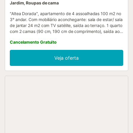
Jardim, Roupas de cama
"Altea Dorada", apartamento de 4 assoalhadas 100 m2 no
3° andar. Com mobiliário aconchegante: sala de estar/ sala
de jantar 24 m2 com TV satélite, saída ao terraço. 1 quarto
com 2 camas (90 cm, 190 cm de comprimento), saída ao
terraço. 1 quarto com 1 cama de casal (150 cm, 190 cm de
Cancelamento Gratuito
comprimento). 1 quarto com 1 cama de casal (135 cm, 190
cm de comprimento), saída ao terraço. Cozinha (forno, 4
placas de vitrocerâmica, torradeira, chaleira, microondas,
Veja oferta
congelador, máquina de café eléctrica). Banheira/WC,
duche/WC. Nenhuma opção de aquecimento. Terraço
grande 14 m2, terraço pequeno. Móveis de terraço, espaço
de armazenamento. Vista esplêndida ao mar. O alojamento
dispõe de: máquina de lavar a roupa, ferro de passar
roupa. Vaga de estacionamento nr 15. AT-432308-A
ESFCTU00000305300030869700000000000000000AT-
432308-A2...