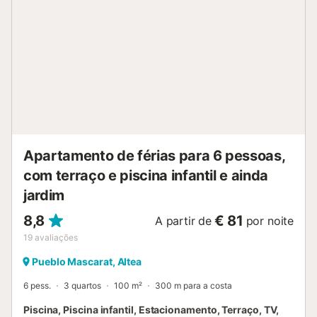
espanholas. A praia Playa de Altea fica a 5 minutos a pé
(550 m). Um café fica apenas a 2 minutos a pé (100 m),
bem como um restaurante (180 m). O supermercado mais
próximo fica a 4 minutos (350 m). O apartamento fica a
45 minutos (65 km) de carro do aeroporto de Alicante. O
imóvel tem uma garagem disponível para estacionamento.
As festas não são permitidas. O Wi-Fi está disponível por
uma taxa. As roupas de cama e toalhas estão incluídas no
preço....
Apartamento de férias para 6 pessoas,
com terraço e piscina infantil e ainda
jardim
8,8
€ 81
A partir de
por noite
19
avaliações
Pueblo Mascarat, Altea
6 pess.
3 quartos
100 m²
300 m para a costa
Piscina, Piscina infantil, Estacionamento, Terraço, TV,