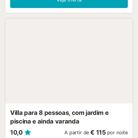
com uma piscina, um jardim, um terraço aberto, uma
varanda e um chuveiro exterior. Estão disponíveis 2
lugares de estacionamento na propriedade. É permitido
um máximo de 2 animais de estimação. Não é permitido
fumar e celebrar eventos....
Villa para 8 pessoas, com jardim e
piscina e ainda varanda
10,0
€ 115
A partir de
por noite