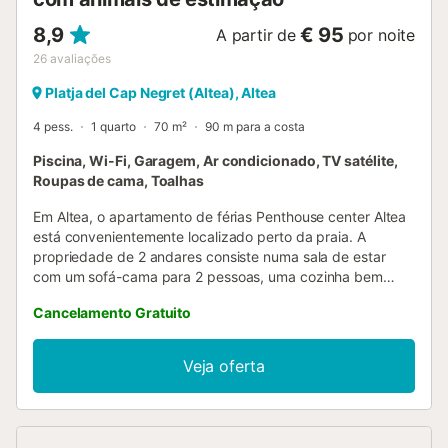
8,9
€ 95
A partir de
por noite
26
avaliações
Platja del Cap Negret (Altea), Altea
4 pess.
1 quarto
70 m²
90 m para a costa
Piscina, Wi-Fi, Garagem, Ar condicionado, TV satélite,
Roupas de cama, Toalhas
Em Altea, o apartamento de férias Penthouse center Altea
está convenientemente localizado perto da praia. A
propriedade de 2 andares consiste numa sala de estar
com um sofá-cama para 2 pessoas, uma cozinha bem
equipada, 1 quarto e 1 casa de banho e pode, portanto,
Cancelamento Gratuito
acomodar 4 pessoas. Outras comodidades incluem Wi-Fi
de alta velocidade, ar condicionado, bem como uma
máquina de lavar roupa. O ponto alto deste alojamento é a
Veja oferta
sua área exterior privada com 2 terraços abertos. Uma
área exterior partilhada, constituída por uma piscina e um
chuveiro exterior, está também disponível para a sua
utilização. Um lugar de estacionamento está disponível