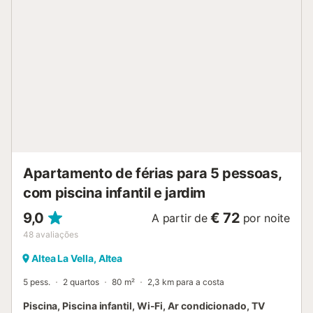
próximo: 5m. Distância a pé/de carro até o supermercado
mais próximo: 400m. Distância a pé/de carro até o bar
mais próximo: 793m. Distância a pé/de carro até o café
mais próximo: 870m. Aeroporto de Alicante: 66.7km.
Estacionamento gratuito disponível numa garagem (1 lugar
de estacionamento) e na rua. Famílias com crianças são
bem-vindas. Animais de estimação não são permitidos. Wi-
Fi adequado para videochamadas. Toalhas e roupa de
cama estão incluídas no preço. Elevador disponível no
edifício. A propriedade tem depósito para motocicletas e
bicicletas....
Apartamento de férias para 5 pessoas,
com piscina infantil e jardim
9,0
€ 72
A partir de
por noite
48
avaliações
Altea La Vella, Altea
5 pess.
2 quartos
80 m²
2,3 km para a costa
Piscina, Piscina infantil, Wi-Fi, Ar condicionado, TV