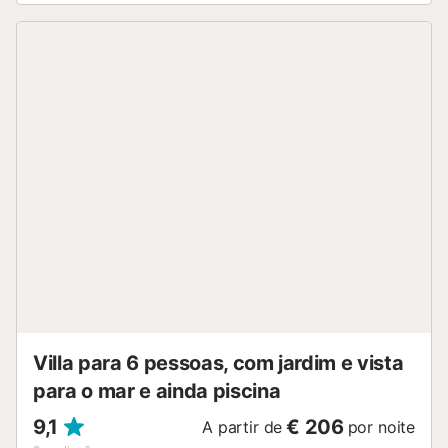
entretenimento, lugares para sair, pontos turísticos e
cultura tornam este um excelente apartamento para
passar suas férias na Espanha com a família ou amigos.
Interior do apartamento sala de estar/jantar com ar-
condicionado e televisão 2 quartos e 1 banheiro máquina
de lavar na cozinha Cozinha cozinha aberta com fogão de
indução, forno elétrico, micro-ondas, refrigerador-
congelador, cafeteira, chaleira elétrica, liquidificador e
torradeira Quartos e banheiros quarto com ar-
condicionado e cama queen size (medindo 200 por 160
cm) quarto com 2 camas de solteiro (medindo 200 por 80
cm) e ventilador banheiro com pia, chuveiro e vaso
sanitário Exterior do apartamento jardim de inverno Mais
informações cidade mais próxima: Altea (a menos de 50
metros do apartamento) praia mais próxima: Praia de Altea
(a menos de 25 metros do apartamento) porto mais
próximo: Porto de Altea (a menos de 500 metros do
apartamento) a...
Villa para 6 pessoas, com jardim e vista
para o mar e ainda piscina
9,1
€ 206
A partir de
por noite