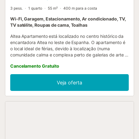
3 pess.
1 quarto
55 m²
400 m para a costa
Wi-Fi, Garagem, Estacionamento, Ar condicionado, TV,
TV satélite, Roupas de cama, Toalhas
Altea Apartamento está localizado no centro histórico da
encantadora Altea no leste de Espanha. O apartamento é
o local ideal de férias, devido à localização (numa
comunidade calma e complexa perto de galerias de arte e
restaurantes tradicionais espanhóis) e à vista para o mar.
Cancelamento Gratuito
O apartamento é composto por uma sala de estar, uma
cozinha bem equipada, um quarto, bem como uma casa
de banho e pode, portanto, acomodar 4 pessoas. Outras
Veja oferta
comodidades incluem Wi-Fi (adequado para
videochamadas), ar condicionado e uma televisão por
satélite com canais espanhóis e estrangeiros. O
apartamento está equipado com um terraço aberto com
cadeiras de convés, um guarda-sol, uma mesa de jantar,
assim como várias plantas. Sinta-se à vontade para
relaxar aqui e apreciar o sol e a encantadora vista para o
mar. A área tem uma atmosfera mágica com o mar azul,
ruas brancas com lojas coloridas e casas típicas