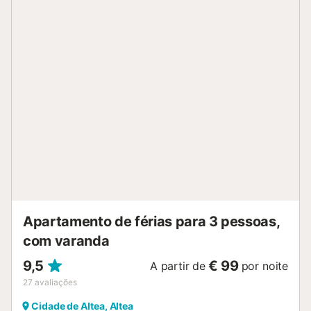
numa garagem. Há estacionamento gratuito disponível na
rua. É permitido um animal de estimação. O Wi-Fi é
adequado para videochamadas. Um elevador está
disponível no edifício....
Apartamento de férias para 3 pessoas,
com varanda
9,5
€ 99
A partir de
por noite
27
avaliações
Cidade de Altea, Altea