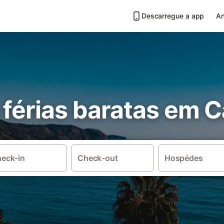
Descarregue a app
An
férias baratas em C
eck-in
Check-out
Hospédes