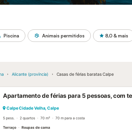
Piscina
Animais permitidos
8,0
& mais
na
Alicante (província)
Casas de férias baratas Calpe
Apartamento de férias para 5 pessoas, com t
Calpe Cidade Velha, Calpe
5 pess.
2 quartos
70 m²
70 m para a costa
Terraço
Roupas de cama