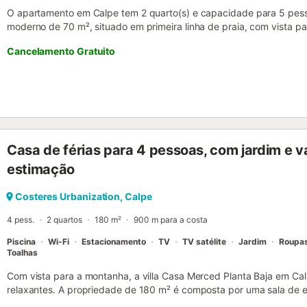
O apartamento em Calpe tem 2 quarto(s) e capacidade para 5 pess
moderno de 70 m², situado em primeira linha de praia, com vista pa
de areia, a 0 m da praia de areia "PLAYA ARENAL", a 50 m do s
Cancelamento Gratuito
cidade, a 100 km do aeroporto "EL ALTET - ALICANTE" e está locali
e junto ao mar. Dispõe de elevador, terraço, ferro de engomar, acesso
comunitária e televisão. A cozinha americana, com vitrocerâmica, es
ondas, congelador, máquina de lavar roupa, louça/talheres, utensíl
torradeira....
Casa de férias para 4 pessoas, com jardim e 
estimação
Costeres Urbanization, Calpe
4 pess.
2 quartos
180 m²
900 m para a costa
Piscina
Wi-Fi
Estacionamento
TV
TV satélite
Jardim
Roupa
Toalhas
Com vista para a montanha, a villa Casa Merced Planta Baja em Cal
relaxantes. A propriedade de 180 m² é composta por uma sala de es
casas de banho e pode, portanto, acomodar 4 pessoas. As comodid