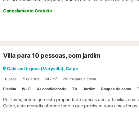
da praia de areia "PLAYA ARENAL", a 50 m do supermercado "MAX
Cancelamento Gratuito
km do aeroporto "EL ALTET-ALICANTE" e está localizado numa zona i
Dispõe de elevador, terraço, ferro de engomar, acesso à internet (wif
satélite. A cozinha americana, a gás, está equipada com frigorífico,
máquina de lavar roupa, loiça/talheres, utensílios/cozinha, máquina d
Villa para 10 pessoas, com jardim
Cala les Urques (Maryvilla), Calpe
10 pess.
5 quartos
242 m²
200 m para a costa
Piscina
Wi-Fi
Ar condicionado
TV
Jardim
Roupas de cama
T
Por favor, notem que esta propriedade apenas aceita famílias com
Calpe, esta moradia oferece tudo o que precisam para umas férias 
sala de estar, cozinha bem equipada, 5 quartos e 3 casas de banh
Wi-Fi de alta velocidade (adequado para videochamadas), ar condi
televisão. Berço e cadeira alta disponíveis mediante pedido. No ext
jardim, mobiliário de jardim, terraço aberto, varanda e churrasqueir
restaurante a 28 m, café a 1,89 km, bar a 1,63 km, supermercado a 