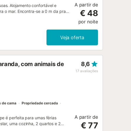
A partir de
oas. Alojamento confortável e
€ 48
ra o mar. Encontra-se a 0 m da praia
upermercado "MAXCOOP", a 300 m da
por noite
zado numa zona ideal para famílias
 à internet (wifi), piscina
tá equipada com frigorífico, micro-
Veja oferta
ios de cozinha, máquina de café e
varanda, com animais de
8,6
17
avaliações
s de cama
Propriedade cercada
A partir de
pe é perfeita para umas férias
€ 77
tar, uma cozinha, 2 quartos e 2
ades adicionais incluem Wi-Fi, uma