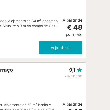
A partir de
soas. Alojamento de 84 m² decorado
€ 48
r. Situa-se a 0 m do campo de Golfe,
ermercado "MyMercat", a 500 m da
por noite
ocalizado numa zona ideal para
tacionamento coberto no mesmo
a, está equipada com frigorífico,
Veja oferta
iça, loiça/talheres, utensílios de
50€ por semana) Wifi (15€ por
erraço
9,1
7
avaliações
A partir de
. Alojamento de 50 m² bonito e
m vista para o mar. Situa-se a 0 m