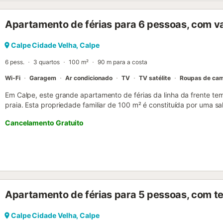
com placa vitrocerâmica, está equipada com frigorífico, micro-ond
lavar roupa, máquina de lavar loiça, loiça/talheres, utensílios/cozin
Apartamento de férias para 6 pessoas, com v
chaleira....
Calpe Cidade Velha, Calpe
6 pess.
3 quartos
100 m²
90 m para a costa
Wi-Fi
Garagem
Ar condicionado
TV
TV satélite
Roupas de ca
Em Calpe, este grande apartamento de férias da linha da frente te
praia. Esta propriedade familiar de 100 m² é constituída por uma s
equipada com máquina de lavar loiça, 3 quartos e 2 casas de banh
Cancelamento Gratuito
pessoas (idealmente 4 adultos + 2 crianças). Outras comodidades i
(adequado para chamadas de vídeo), ar condicionado, televisão p
de lavar roupa. Um berço para bebé está disponível mediante pedido
um terraço aberto e 2 varandas. Partilhe uma refeição caseira no s
vistas fantásticas sobre o mar abaixo. Um lugar de estacionament
são permitidos animais de estimação. Não são permitidos grupos de
proibidas. Um elevador está disponível no edifício. A propriedade 
Apartamento de férias para 5 pessoas, com t
bicicletas....
Calpe Cidade Velha, Calpe