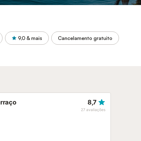
9,0
& mais
Cancelamento gratuito
erraço
8,7
27
avaliações