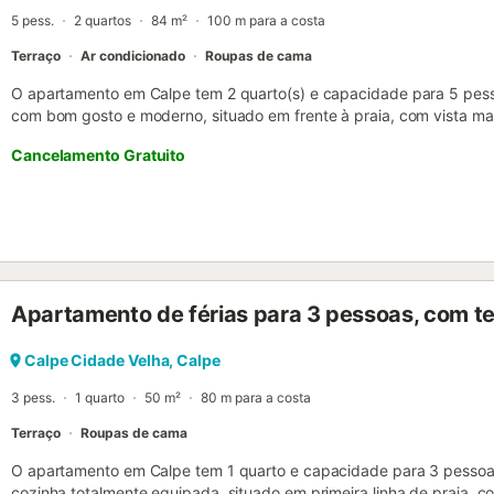
5 pess.
2 quartos
84 m²
100 m para a costa
Terraço
Ar condicionado
Roupas de cama
O apartamento em Calpe tem 2 quarto(s) e capacidade para 5 pes
com bom gosto e moderno, situado em frente à praia, com vista ma
a 100 m da praia de areia "Playa del Arenal Bol", a 200 m do sup
Cancelamento Gratuito
cidade "Calp", a 900 m da praia rochosa "Playa del Racó" e está l
famílias e junto ao mar. Dispõe de elevador, ferro de engomar, es
edifício, televisão. A cozinha independente, com placa vitrocerâmic
micro-ondas, congelador, máquina de lavar roupa, máquina de lavar lo
cozinha, máquina de café, torradeira e chaleira. Ar condicionado (
semana)....
Apartamento de férias para 3 pessoas, com t
Calpe Cidade Velha, Calpe
3 pess.
1 quarto
50 m²
80 m para a costa
Terraço
Roupas de cama
O apartamento em Calpe tem 1 quarto e capacidade para 3 pessoas
cozinha totalmente equipada, situado em primeira linha de praia, co