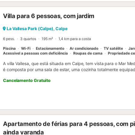
km. O Aeroporto de Alicante fica a 77,3 km. Não são permitidos an
Roupa de cama e toalhas disponíveis mediante taxa adicional. - To
Villa para 6 pessoas, com jardim
25,00 € por estadia...
La Vallesa Park (Calpe), Calpe
6 pess.
3 quartos
195 m²
1,4 km para a costa
Piscina
Wi-Fi
Estacionamento
Ar condicionado
TV satélite
Jar
Acessível a pessoas com deficiência
Roupas de cama
Propriedade c
A villa Vallesa, que está situada em Calpe, tem vista para o Mar M
é composta por uma sala de estar, uma cozinha totalmente equipad
bem como um WC adicional e pode, portanto, acomodar 6 pessoas.
Cancelamento Gratuito
Wi-Fi de alta velocidade (adequado para videochamadas), ar cond
máquina de lavar roupa e uma máquina de secar roupa. Um berço 
disponíveis. Esta villa dispõe de um espaço exterior privado com um
abertos e cobertos, comodidades para churrascos e um chuveiro ext
perto da praia e das ligações de transportes públicos, supermercad
bicicletas estão a uma curta distância a pé. Estão disponíveis 2 lu
propriedade. Não são permitidos animais de estimação e não é perm
Apartamento de férias para 4 pessoas, com pis
informações sobre passeios de bicicleta e a pé no local. A propri
interior. A propriedade dispõe de armazenamento para motas e bici
ainda varanda