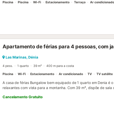
Piscina
Piscina
Wi-Fi
Estacionamento
Terraço
Ar condicionad
Apartamento de férias para 4 pessoas, com j
Las Marinas, Dénia
4 pess.
1 quarto
39 m²
400 m para a costa
Piscina
Wi-Fi
Estacionamento
Ar condicionado
TV
TV satélite
A casa de férias Bungalow bem equipado de 1 quarto em Denia é o 
relaxantes com vista para a montanha. Com 39 m², dispõe de sala d
e 1 casa de banho com duche, acomodando até 4 pessoas. Conta 
Cancelamento Gratuito
videochamadas), ar condicionado, máquina de lavar roupa, televisão
aquecimento (quarto e sala). Aceitam-se crianças e está disponíve
casal. A sala dispõe de 1 sofá-cama para 2 pessoas. Podem desfru
Natural do Montgó a partir da propriedade. A casa oferece uma áre