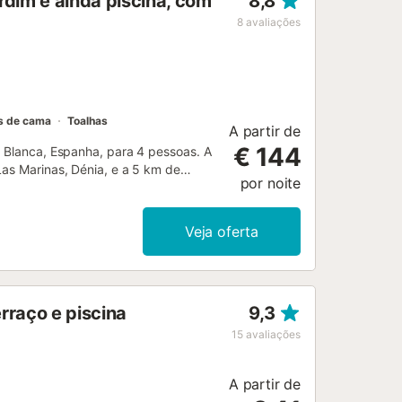
ardim e ainda piscina, com
8,8
8
avaliações
s de cama
Toalhas
A partir de
€ 144
a Blanca, Espanha, para 4 pessoas. A
Las Marinas, Dénia, e a 5 km de
por noite
jamento oferece privacidade, um
belas vistas para o mar, o vale e as
ortivas, locais para sair, pontos
Veja oferta
 suas férias em Espanha com família
la grande villa sala de estar com ar
la de estar (a lenha) 2 quartos, 1
 lavandaria com máquina de lavar e
rraço e piscina
9,3
ro-ondas, máquina de lavar loiça,
ra, torradeira e espremedor Quartos e
15
avaliações
s (medindo 190 por 90cm) quarto com
a de banho com duplo lavatório,
A partir de
forma de lagoa ...