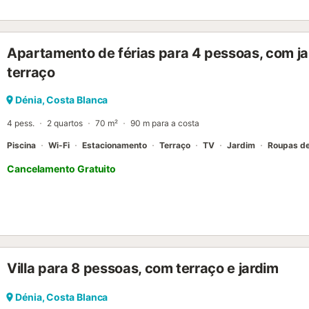
aberto. Têm ainda acesso a uma zona exterior partilhada com piscina
casa fica apenas a 5 minutos (358 a 429 m) a pé de restaurante, c
Praia Calamar está a 4 minutos (1,6 km) de carro. O aeroporto de Al
Apartamento de férias para 4 pessoas, com jar
minutos (104 km). Há estacionamento gratuito na propriedade e na
permitidos sob pedido. Toalhas e roupa de cama incluídas....
terraço
Dénia, Costa Blanca
4 pess.
2 quartos
70 m²
90 m para a costa
Piscina
Wi-Fi
Estacionamento
Terraço
TV
Jardim
Roupas d
Cancelamento Gratuito
Villa para 8 pessoas, com terraço e jardim
Dénia, Costa Blanca