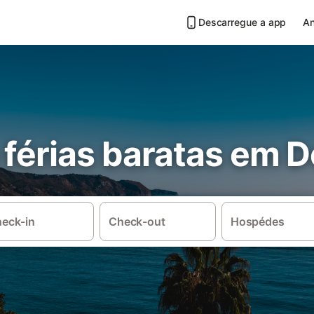
Descarregue a app
An
férias baratas em D
eck-in
Check-out
Hospédes