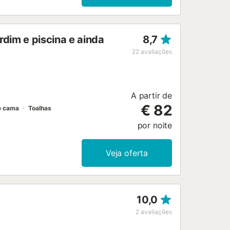
, jardim e mobiliário de jardim. A
afé, bar e supermercado. A pitoresca
icante encontra-se a 1 hora e 7
dim e piscina e ainda
8,7
 rua. Animais de estimação são
22
avaliações
A partir de
€ 82
e cama
Toalhas
por noite
Veja oferta
10,0
2
avaliações