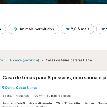
a
Animais permitidos
8,0
& mais
na
Alicante (província)
Casas de férias baratas Dénia
Casa de férias para 8 pessoas, com sauna e ja
Dénia, Costa Blanca
8 pess.
4 quartos
100 m²
80 m para a costa
Jacuzzi
Wi-Fi
Ar condicionado
TV
TV satélite
Jardim
Sauna