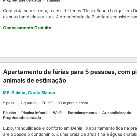
Propriedade cercada
Toalhas
Com vista sobre o mar, a casa de férias "Denia Beach Lodge" em 
as suas fantásticas vistas. A propriedade de 2 andares consiste nu
totalmente equipada com uma máquina de lavar loiça, 4 quartos e 
Cancelamento Gratuito
acomodar 8 pessoas. Outras comodidades incluem Wi-Fi de alta vel
ventilador, máquina de lavar roupa, secador de roupa, bem como um
de streaming. Além disso, uma sauna privada está disponível na 
também está disponível mediante pedido. A sua área exterior priva
hidromassagem, um jardim, 2 terraços abertos, um terraço coberto
oferece centros equestres, campos de golfe, instalações para kitesu
Além disso, o centro da cidade de Denia e o seu porto estão apenas
Apartamento de férias para 5 pessoas, com pisc
estacionamento gratuito está disponível na rua. As famílias com cr
permitidos animais de estimação. Wi-Fi está disponível e é adequ
animais de estimação
câmaras de segurança e/ou dispositivos de gravação áudio dentro d
são permitidas grandes festas ou eventos. Por favor, evite ruídos 
El Palmar, Costa Blanca
Um serviço de compras, um serviço...
5 pess.
2 quartos
70 m²
60 m para a costa
Piscina
Piscina infantil
Wi-Fi
Estacionamento
Ar condicionado
Propriedade cercada
Luxo, tranquilidade e conforto em Denia. O apartamento fica na pra
areia desde o condomínio. É uma praia de areia fina e águas crista