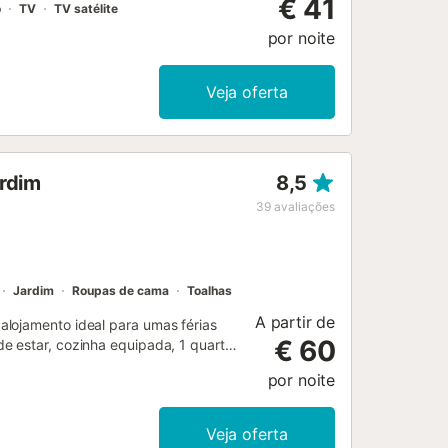
€ 41
o
TV
TV satélite
por noite
Veja oferta
ardim
8,5
39
avaliações
Jardim
Roupas de cama
Toalhas
A partir de
alojamento ideal para umas férias
€ 60
e estar, cozinha equipada, 1 quarto
ainda com Wi-Fi (adequado para
por noite
 por satélite e 2 unidades de
l um berço. O quarto tem 1 cama de
tar de uma vista sobre o Parque
Veja oferta
a exterior privada com terraço