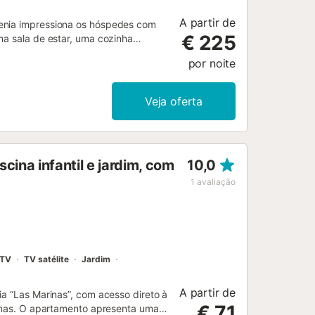
A partir de
Denia impressiona os hóspedes com
€ 225
ma sala de estar, uma cozinha
3 casas de banho e pode, portanto,
por noite
ocidade, ar condicionado,
a televisão inteligente com serviços
propriedade. Uma cama de bebé
Veja oferta
da inclui uma banheira de
, 3 varandas e um barbecue. A área
rf, praias e trilhos para caminhadas.
 a uma curta distância de carro. O
ina infantil e jardim, com
10,0
ianças são bem-vindas. Não são
ado para chamadas de vídeo. Há
1
avaliação
a casa de férias e no quintal. Não
desnecessários depois das 23 horas.
TV
TV satélite
Jardim
A partir de
ia “Las Marinas”, com acesso direto à
€ 71
linas. O apartamento apresenta uma