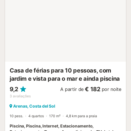
Aceitam-se animais de estimação. Lenha. Manutenção da
piscina. Berço. Cadeira de bebé. Recolha de clientes no
ponto de encontro....
Casa de férias para 10 pessoas, com
jardim e vista para o mar e ainda piscina
9,2
€ 182
A partir de
por noite
3
avaliações
Arenas, Costa del Sol
10 pess.
4 quartos
170 m²
4,8 km para a praia
Piscina, Piscina, Internet, Estacionamento,