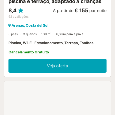
piscina e terraço, adaptado a crianças
8,4
€ 155
A partir de
por noite
62
avaliações
Arenas, Costa del Sol
6 pess.
3 quartos
130 m²
6,6 km para a praia
Piscina, Wi-Fi, Estacionamento, Terraço, Toalhas
Cancelamento Gratuito
Veja oferta