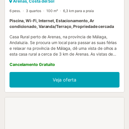
Arenas, Costa del Sol
6 pess.
3 quartos
100 m²
6,3 km para a praia
Piscina, Wi-Fi, Internet, Estacionamento, Ar
condicionado, Varanda/Terraço, Propriedade cercada
Casa Rural perto de Arenas, na província de Málaga,
Andaluzia. Se procura um local para passar as suas férias
e relaxar na província de Málaga, dê uma vista de olhos a
esta casa rural a cerca de 3 km de Arenas. As vistas de
sonho e as comodidades proporcionadas nesta vivenda
Cancelamento Gratuito
permitem-lhe desfrutar das suas merecidas férias num
ambiente que dificilmente esquecerá. Desfrute das
temperaturas amenas desta área da Andaluzia enquanto
Veja oferta
se apaixona pelas vistas desimpedidas que se estendem
diante dos seus olhos: o vale a seus pés, decorado com
várias vilas e casas caiadas de branco, mistura-se
delicadamente com o azul do mar Mediterrâneo. A casa
distribui-se por um só piso. O primeiro andar que pode ver
nas fotos é o arrumo dos proprietários, o qual permanece
fechado para garantir privacidade completa para si e para
a sua família. O quarto principal, cuja decoração clara
proporciona uma atmosfera acolhedora, está equipado