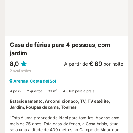
Almijara e Alhama, ou percorrer o trilho de caminhada El
Saltillo, localizado a 16 km. Para os golfistas, o campo de
golfe mais próximo, Baviera Golf, fica a apenas 10 km da
moradia. Outras comodidades incluem Wi-Fi, ar
condicionado, estacionamento no local e uma piscina
privada. Esta...
Casa de férias para 4 pessoas, com
jardim
8,0
€ 89
A partir de
por noite
2
avaliações
Arenas, Costa del Sol
4 pess.
2 quartos
80 m²
4,6 km para a praia
Estacionamento, Ar condicionado, TV, TV satélite,
Jardim, Roupas de cama, Toalhas
"Esta é uma propriedade ideal para famílias. Apenas com
mais de 25 anos. Esta casa de férias, a Casa Ariola, situa-
se a uma altitude de 400 metros no Campo de Algarrobo