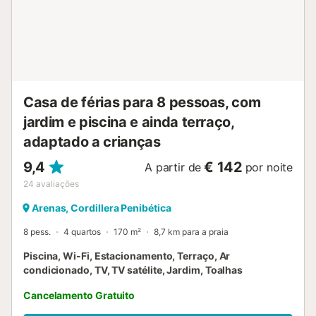
m, com curvas e troços maioritariamente em terra batida.
Na zona podem desfrutar de caminhadas, trail running,
ciclismo, BTT e passeios a cavalo. O serviço de limpeza
está disponível durante a estadia por um custo extra.
Brinquedos e livros para crianças estão disponíveis como
comodidades partilhadas na propriedade....
Casa de férias para 8 pessoas, com
jardim e piscina e ainda terraço,
adaptado a crianças
9,4
€ 142
A partir de
por noite
24
avaliações
Arenas, Cordillera Penibética
8 pess.
4 quartos
170 m²
8,7 km para a praia
Piscina, Wi-Fi, Estacionamento, Terraço, Ar
condicionado, TV, TV satélite, Jardim, Toalhas
Cancelamento Gratuito