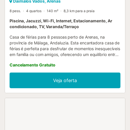
Daimalos Vados, Arenas
8 pess.
4 quartos
140 m²
8,3 km para a praia
Piscina, Jacuzzi, Wi-Fi, Internet, Estacionamento, Ar
condicionado, TV, Varanda/Terraço
Casa de férias para 8 pessoas perto de Arenas, na
província de Málaga, Andaluzia. Esta encantadora casa de
férias é perfeita para desfrutar de momentos inesquecíveis
em família ou com amigos, oferecendo um equilíbrio entre
conforto e estilo num ambiente tranquilo e rural. A casa
Cancelamento Gratuito
dispõe de uma piscina privada, ideal para se refrescar
durante as tardes quentes andaluzas, e toda a habitação
conta com ar condicionado, garantindo uma estadia
Veja oferta
agradável em qualquer época do ano. A casa distribui-se
num único piso, o que a torna acessível e confortável para
todos. Dispõe de quatro acolhedores quartos, dois deles
com camas de casal e os outros dois equipados com duas
camas individuais cada um, proporcionando um ambiente
relaxante para o descanso. A habitação conta com duas
casas de banho, uma com uma elegante banheira e outra
com um prático chuveiro, complementando as
necessidades de todos os hóspedes. Ao entrar, acede-se