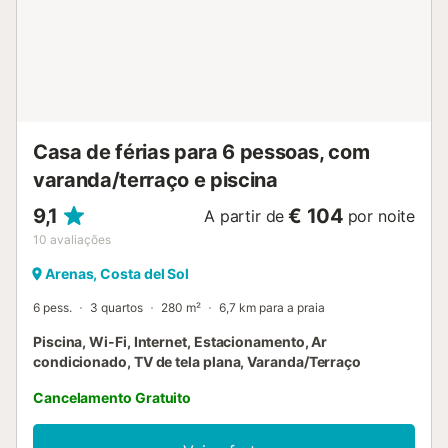
com um confortável sofá em forma de L e uma preciosa
televisão, além de uma mesa de jantar e acesso à cozinha
independente totalmente equipada. Três quartos e duas
casas de banho completam a distribuição da casa: o
quarto principal conta com uma cama de casal e dispõe
de uma casa de banho privativa com banheira; os outros
dois quartos duplos (um com cama de casal e o outro com
Casa de férias para 6 pessoas, com
duas camas individuais) partilham uma casa de banho
varanda/terraço e piscina
com poliban. Toda a casa está equipada co...
9,1
€ 104
A partir de
por noite
10
avaliações
Arenas, Costa del Sol
6 pess.
3 quartos
280 m²
6,7 km para a praia
Piscina, Wi-Fi, Internet, Estacionamento, Ar
condicionado, TV de tela plana, Varanda/Terraço
Cancelamento Gratuito