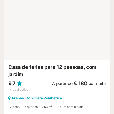
os amplos janelões permitem que a luz flua por toda a
divisão. A TV transmite canais pagos espanhóis e
franceses, além de alguns canais alemães básicos. A
cozinha independente está totalmente equipada, para que
possa testar as suas habilidades de chef. A casa dispõe
de ar condicionado quente/frio nos quatro quartos e na
sala de estar. A zona exterior é o local ideal para passar as
quentes noites de verão. Dispõe de uma piscina privada
cujo exterior está iluminado e um alpendre coberto com
uma zona de jantar ao ar livre. Na parte de trás da casa
encontra-se uma churrasqueira. O acesso à casa faz-se
através de um caminho de 1 km, a uma altitude de 300
metros. Isto confere à casa rural total privacidade e a p...
Casa de férias para 12 pessoas, com
jardim
9,7
€ 180
A partir de
por noite
14
avaliações
Arenas, Cordillera Penibética
12 pess.
5 quartos
253 m²
7,5 km para a praia