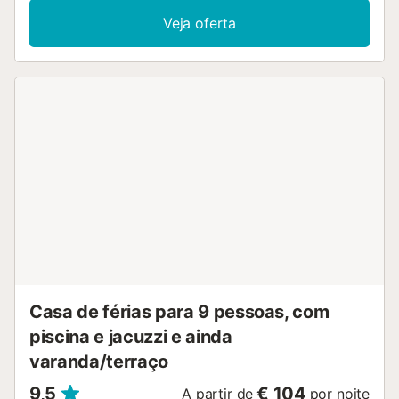
muitos recantos acolhedores para relaxar. O interior
Veja oferta
excecional também lhe oferece uma estadia ainda mais
especial: o interior em forma de loft faz com que o espaço
de vida pareça ainda mais espaçoso e o mobiliário
acolhedor convida-o a ficar....
Casa de férias para 9 pessoas, com
piscina e jacuzzi e ainda
varanda/terraço
9,5
€ 104
A partir de
por noite