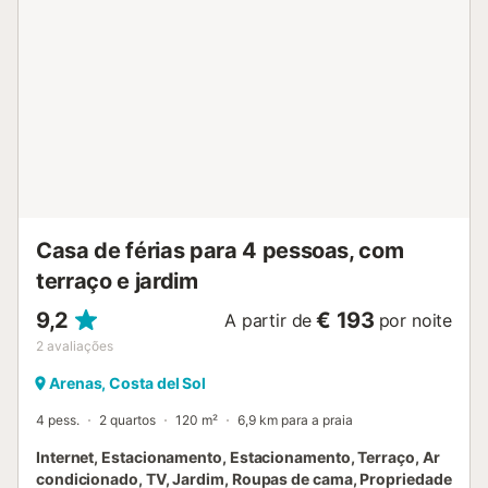
a uma ampla sala decorada com uma acolhedora lareira,
criando o recanto perfeito para as noites mais frescas. A
cozinha, de design aberto e completamente equipada,
oferece tudo o necessário para preparar deliciosas
refeições caseiras. Adjacente à sala, um terraço mobilado
convida a desfrutar de refeições ao ar livre rodeado de
natureza. Todas as divisões da casa contam com ar
condicionado com bomba de calor frio/calor. No exterior,
um espaçoso jardim rodeia a casa, pro...
Casa de férias para 4 pessoas, com
terraço e jardim
9,2
€ 193
A partir de
por noite
2
avaliações
Arenas, Costa del Sol
4 pess.
2 quartos
120 m²
6,9 km para a praia
Internet, Estacionamento, Estacionamento, Terraço, Ar
condicionado, TV, Jardim, Roupas de cama, Propriedade