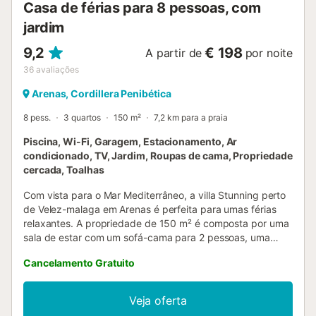
Casa de férias para 8 pessoas, com
jardim
9,2
€ 198
A partir de
por noite
36
avaliações
Arenas, Cordillera Penibética
8 pess.
3 quartos
150 m²
7,2 km para a praia
Piscina, Wi-Fi, Garagem, Estacionamento, Ar
condicionado, TV, Jardim, Roupas de cama, Propriedade
cercada, Toalhas
Com vista para o Mar Mediterrâneo, a villa Stunning perto
de Velez-malaga em Arenas é perfeita para umas férias
relaxantes. A propriedade de 150 m² é composta por uma
sala de estar com um sofá-cama para 2 pessoas, uma
cozinha, 3 quartos e 2 casas de banho, bem como um WC
Cancelamento Gratuito
adicional e pode, portanto, acomodar 8 pessoas. As
comodidades adicionais incluem Wi-Fi de alta velocidade
(adequado para chamadas de vídeo), uma televisão, ar
Veja oferta
condicionado e uma máquina de lavar roupa. Um berço e