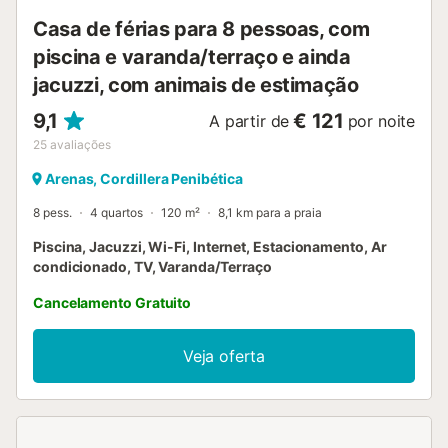
metros. O caminho caracteriza-se por curvas e lombas
Casa de férias para 8 pessoas, com
típicas da zona montanhosa onde se encontra a casa....
piscina e varanda/terraço e ainda
jacuzzi, com animais de estimação
9,1
€ 121
A partir de
por noite
25
avaliações
Arenas, Cordillera Penibética
8 pess.
4 quartos
120 m²
8,1 km para a praia
Piscina, Jacuzzi, Wi-Fi, Internet, Estacionamento, Ar
condicionado, TV, Varanda/Terraço
Cancelamento Gratuito
Veja oferta