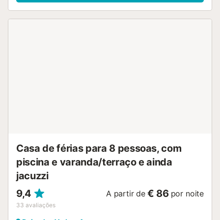
uma cadeira alta também estão disponíveis. Este aluguer
de férias oferece um espaço exterior exclusivo com uma
piscina, jardim, terraços abertos e cobertos, churrasco e
chuveiro exterior. Estão disponíveis 2 lugares de
estacionamento na propriedade, estacionamento gratuito
na rua e um lugar de estacionamento numa garagem. É
permitido um máximo de 2 animais de estimação. Não é
permitido fumar nesta propriedade. Esta propriedade
dispõe de um conveniente sistema de auto-check-in. Por
favor, note que poderá haver regulamentos
governamentais sobre a água em vigor no momento da
sua visita, o que poderá afetar a utilização da piscina, a
rega do jardim ou limitar a utilização da água da torneira....
Casa de férias para 8 pessoas, com
piscina e varanda/terraço e ainda
jacuzzi
9,4
€ 86
A partir de
por noite
33
avaliações