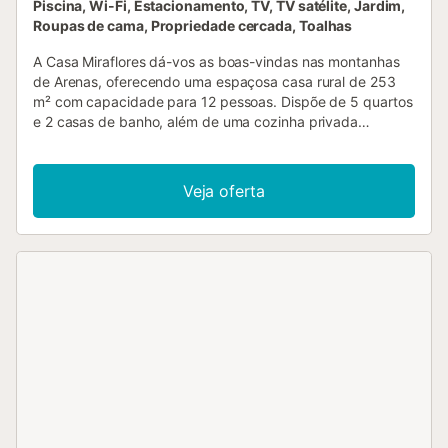
Piscina, Wi-Fi, Estacionamento, TV, TV satélite, Jardim,
Roupas de cama, Propriedade cercada, Toalhas
A Casa Miraflores dá-vos as boas-vindas nas montanhas
de Arenas, oferecendo uma espaçosa casa rural de 253
m² com capacidade para 12 pessoas. Dispõe de 5 quartos
e 2 casas de banho, além de uma cozinha privada
totalmente equipada. A propriedade oferece vistas para a
montanha e para o mar, Wi-Fi adequado para
videochamadas, TV, ventoinha, máquina de lavar roupa,
Veja oferta
espaço de trabalho, berço e cadeira alta. No local
produzem-se produtos típicos da região, como mangas,
abacates, amêndoas, uvas, vinho e azeite. Podem relaxar
no jardim privado, em duas varandas cobertas, ou
desfrutar de refeições preparadas no barbecue e forno a
lenha privados. A piscina exterior privada está disponível
todo o ano, proporcionando um ambiente chill-out tanto de
dia como de noite, neste local tranquilo e luminoso. Terão
acesso a cinco lugares de estacionamento partilhados na
propriedade. Animais de estimação são permitidos
mediante consulta prévia. Não são permitidos eventos. A
localização fica a 3 km da vila de Arenas e recomenda-se
chegar de carro devido a um caminho de subida de 1.350