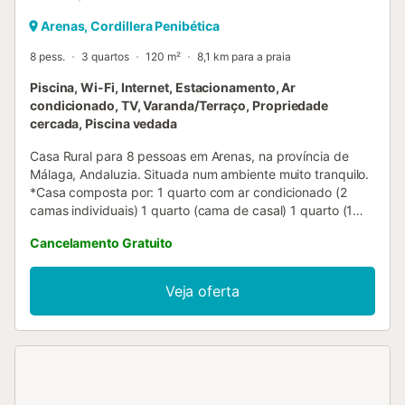
Arenas, Cordillera Penibética
8 pess.
3 quartos
120 m²
8,1 km para a praia
Piscina, Wi-Fi, Internet, Estacionamento, Ar
condicionado, TV, Varanda/Terraço, Propriedade
cercada, Piscina vedada
Casa Rural para 8 pessoas em Arenas, na província de
Málaga, Andaluzia. Situada num ambiente muito tranquilo.
*Casa composta por: 1 quarto com ar condicionado (2
camas individuais) 1 quarto (cama de casal) 1 quarto (1
cama de casal + 2 camas individuais) 2 casas de banho 1
Cancelamento Gratuito
despensa com zona de lavagem Sala de jantar com ar
condicionado 2 sofás Cozinha completa (forno, micro-
ondas, vitrocerâmica, máquina de café elétrica, chaleira)
Veja oferta
Exterior composto por: um amplo alpendre, casa de
banho, casita de churrasco com frigorífico e respetivos
utensílios. Jardim Piscina PRIVADA com espreguiçadeiras,
guarda-sóis Mesa de jantar para 8 pessoas. Mesa de
jantar para 6 pessoas. Zona chillout. Na parte de trás da
casa dispomos de forno a lenha. Dados de interesse Wi-Fi.