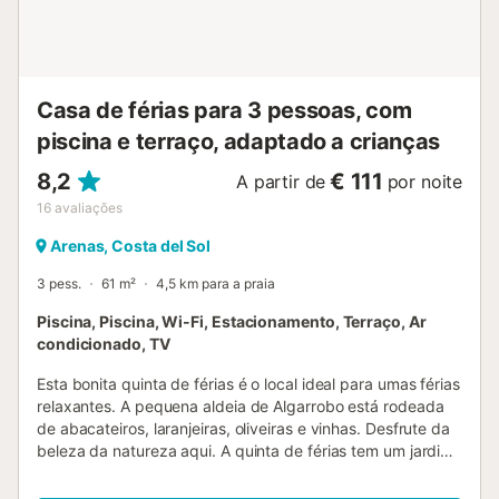
água da torneira. É necessário supervisionar as crianças
pequenas e não as deixar sozinhas....
Casa de férias para 3 pessoas, com
piscina e terraço, adaptado a crianças
8,2
€ 111
A partir de
por noite
16
avaliações
Arenas, Costa del Sol
3 pess.
61 m²
4,5 km para a praia
Piscina, Piscina, Wi-Fi, Estacionamento, Terraço, Ar
condicionado, TV
Esta bonita quinta de férias é o local ideal para umas férias
relaxantes. A pequena aldeia de Algarrobo está rodeada
de abacateiros, laranjeiras, oliveiras e vinhas. Desfrute da
beleza da natureza aqui. A quinta de férias tem um jardim
espaçoso com piscina privada, um terraço coberto com
uma bela vista panorâmica sobre as montanhas e o mar e