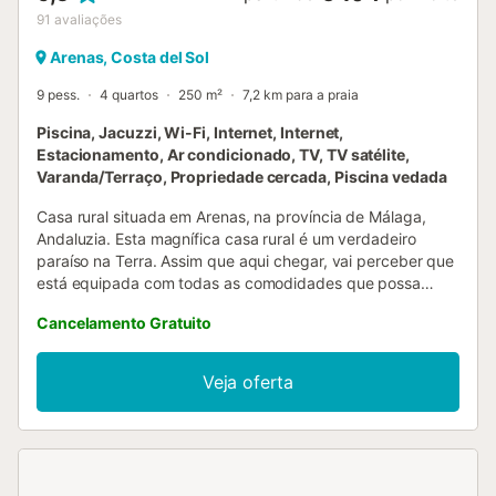
91
avaliações
Arenas, Costa del Sol
9 pess.
4 quartos
250 m²
7,2 km para a praia
Piscina, Jacuzzi, Wi-Fi, Internet, Internet,
Estacionamento, Ar condicionado, TV, TV satélite,
Varanda/Terraço, Propriedade cercada, Piscina vedada
Casa rural situada em Arenas, na província de Málaga,
Andaluzia. Esta magnífica casa rural é um verdadeiro
paraíso na Terra. Assim que aqui chegar, vai perceber que
está equipada com todas as comodidades que possa
desejar para desfrutar ao máximo das suas férias. Dispõe
Cancelamento Gratuito
de um quarto com uma cama de casal e uma casa de
banho privativa com poliban, um quarto com duas camas
individuais, um com uma cama de casal, uma cama
Veja oferta
individual e uma casa de banho privativa com banheira de
hidromassagem. Finalmente, há outro quarto com uma
cama de casal e outra casa de banho com banheira. A
enorme sala de estar e jantar conta com sofás
confortáveis, uma lareira e uma mesa de jantar, enquanto