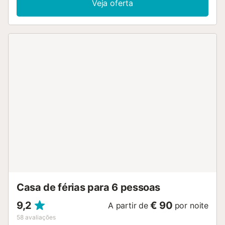
Veja oferta
centro da ilha, chegando ao norte e ao sul e às suas
magníficas praias em apenas 20 minutos. Apenas a 10 km
do aeroporto e estacionamento gratuito nas imediações. O
apartamento é moderno e funcional, com 60 m2,
confortável, muito luminoso e espaçoso, com vistas
maravilhosas. Tem dois quartos, um com cama de casal e
outro com duas camas individuais, casa de banho com
banheira grande e lavandaria, sala de estar espaçosa com
cozinha equipada em plano aberto e terraço com vistas
magníficas. Capital das ilhas desde a segunda metade do
século XIX, Arrecife é o centro administrativo e comercial,
onde vive mais de metade da população. Um marcado
carácter marítimo combina-se com o aspeto de fortaleza
defensiva e a sua atual função de cidade de serviços
dedicada às relações comerciais. Fundada com base na
expansão do comércio externo (através do porto com
melhores instalações e da troca de produtos como o sal,
as cebolas e o peixe) a partir do seu conhecido M...
Casa de férias para 6 pessoas
9,2
€ 90
A partir de
por noite
58
avaliações