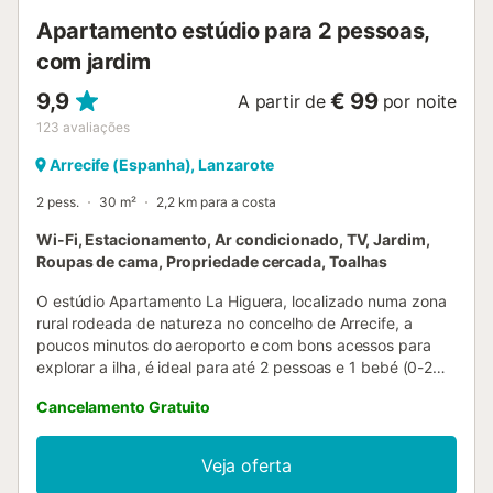
Apartamento estúdio para 2 pessoas,
com jardim
9,9
€ 99
A partir de
por noite
123
avaliações
Arrecife (Espanha), Lanzarote
2 pess.
30 m²
2,2 km para a costa
Wi-Fi, Estacionamento, Ar condicionado, TV, Jardim,
Roupas de cama, Propriedade cercada, Toalhas
O estúdio Apartamento La Higuera, localizado numa zona
rural rodeada de natureza no concelho de Arrecife, a
poucos minutos do aeroporto e com bons acessos para
explorar a ilha, é ideal para até 2 pessoas e 1 bebé (0-2
anos). Importante: Não são permitidas crianças dos 2 aos
Cancelamento Gratuito
17 anos. O apartamento de 30 m², com excelentes vistas
para o Atlântico, oferece uma área de estar/quarto, 1 casa
de banho, 1 cozinha totalmente equipada e um espaço
Veja oferta
exterior partilhado com jardim e terraço descoberto. Entre