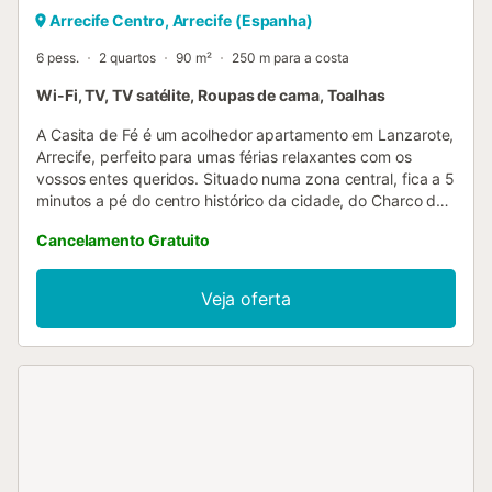
Arrecife Centro, Arrecife (Espanha)
6 pess.
2 quartos
90 m²
250 m para a costa
Wi-Fi, TV, TV satélite, Roupas de cama, Toalhas
A Casita de Fé é um acolhedor apartamento em Lanzarote,
Arrecife, perfeito para umas férias relaxantes com os
vossos entes queridos. Situado numa zona central, fica a 5
minutos a pé do centro histórico da cidade, do Charco de
San Ginés, da marina e de um centro comercial. A praia
Cancelamento Gratuito
mais próxima encontra-se a menos de 10 minutos a pé. O
apartamento de 90 m² dispõe de uma sala de estar com
sofá-cama, uma cozinha bem equipada, 2 quartos e 1
Veja oferta
casa de banho, acomodando até 6 pessoas. Tem uma
zona de lavandaria num pátio partilhado. Este alojamento
não tem ar condicionado. Inclui Wi-Fi gratuito de alta
velocidade. No final da rua, à direita, existe um parque
público gratuito. Não são permitidos animais de
estimação, fumar nem a realização de eventos. O
alojamento oferece um prático sistema de auto check-in. O
apartamento dispõe de detetores de alarme localizados
nos cantos superiores das paredes, nas áreas comuns: