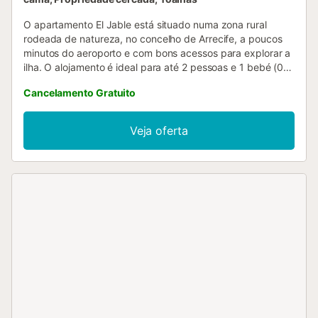
O apartamento El Jable está situado numa zona rural
rodeada de natureza, no concelho de Arrecife, a poucos
minutos do aeroporto e com bons acessos para explorar a
ilha. O alojamento é ideal para até 2 pessoas e 1 bebé (0-2
anos). Importante: não são permitidas crianças dos 2 aos
Cancelamento Gratuito
17 anos. O apartamento, com 50 m² e excelentes vistas
para a montanha, dispõe de 1 quarto com cama de casal,
1 casa de banho, sala de estar, cozinha totalmente
Veja oferta
equipada, jardim e terraço descoberto. Entre as
comodidades incluem-se Wi-Fi de alta velocidade, Smart
TV, acesso a Netflix, ar condicionado, máquina de lavar
roupa, guarda-sol, toalhas de praia e estacionamento.
Cama de bebé, cadeira alta e banheira para bebé
disponíveis mediante custo adicional, sob pedido....