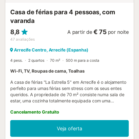
acesso direto ao amplo terraço da habitação e uma
cozinha independente totalmente equipada com todos os
Casa de férias para 4 pessoas, com
eletrodo...
varanda
8,8
€ 75
A partir de
por noite
47
avaliações
Arrecife Centro, Arrecife (Espanha)
4 pess.
2 quartos
70 m²
500 m para a costa
Wi-Fi, TV, Roupas de cama, Toalhas
A casa de férias "La Estrella 5" em Arrecife é o alojamento
perfeito para umas férias sem stress com os seus entes
queridos. A propriedade de 70 m² consiste numa sala de
estar, uma cozinha totalmente equipada com uma
máquina de lavar louça, 2 quartos e 1 casa de banho e
Cancelamento Gratuito
pode, portanto, acomodar 4 pessoas. Outras
comodidades incluem Wi-Fi (adequado para
videochamadas), uma televisão, bem como uma máquina
Veja oferta
de lavar roupa. Uma cama de bebé e uma cadeira alta
estão também disponíveis. A casa de férias também