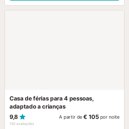
as comodidades adicionais encontram-se Wi-Fi de alta
velocidade, Smart TV com serviços de streaming, ar
condicionado, máquina de lavar roupa, chapéu de sol,
toalhas de praia e estacionamento. Também estão
disponíveis berço, cadeira alta e banheira para bebé
mediante pedido, disponíveis mediante pagamento de
uma taxa adicional....
Casa de férias para 4 pessoas,
adaptado a crianças
9,8
€ 105
A partir de
por noite
150
avaliações