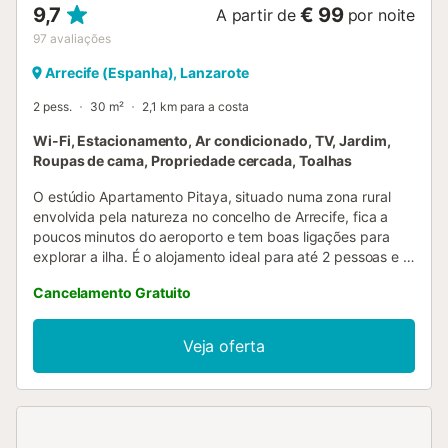
9,7
€ 99
A partir de
por noite
97
avaliações
Arrecife (Espanha), Lanzarote
2 pess.
30 m²
2,1 km para a costa
Wi-Fi, Estacionamento, Ar condicionado, TV, Jardim,
Roupas de cama, Propriedade cercada, Toalhas
O estúdio Apartamento Pitaya, situado numa zona rural
envolvida pela natureza no concelho de Arrecife, fica a
poucos minutos do aeroporto e tem boas ligações para
explorar a ilha. É o alojamento ideal para até 2 pessoas e 1
bebé (0-2 anos). Importante: Não são permitidas crianças
Cancelamento Gratuito
dos 2 aos 17 anos. O apartamento de 30 m², com
excelentes vistas para o Atlântico, dispõe de uma área de
estar/quarto, 1 casa de banho, 1 cozinha totalmente
Veja oferta
equipada e uma zona exterior partilhada com jardim e
terraço descoberto. Entre as comodidades incluem-se Wi-
Fi de alta velocidade, Smart TV com serviços de
streaming, ar condicionado, máquina de lavar roupa,
chapéu de sol, toalhas de praia e estacionamento. Berço,