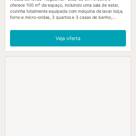
oferece 100 m² de espaço, incluindo uma sala de estar,
cozinha totalmente equipada com máquina de lavar loiça,
forno e micro-ondas, 3 quartos e 3 casas de banho,
acomodando até 5 pessoas. Dispõem de Wi-Fi adequado
para videochamadas, espaço de trabalho dedicado, ar
condicionado, dois televisores inteligentes (um com canais
Veja oferta
internacionais), máquina de lavar e secar roupa. Berço,
cadeira alta e banheira para bebé estão disponíveis
mediante custo adicional. A localização é excelente, perto
de supermercados e restaurantes, com transportes
públicos a curta distância. O estacionamento gratuito na
rua está disponível. Festas e animais de estimação não são
permitidos. Pedimos que evitem ruídos desnecessários
entre as 21h00 e as 8h00. O acesso à propriedade é sem
degraus. Existe uma câmara de segurança à entrada, que
tira fotografias se o alarme for ativado, mas não grava
vídeo. A casa dispõe de soluções para poupança de
energia e água, e foram utilizados materiais sustentáveis
no isolamento. - Toalhas de praia/piscina pagamento
10,00 € por estadia...