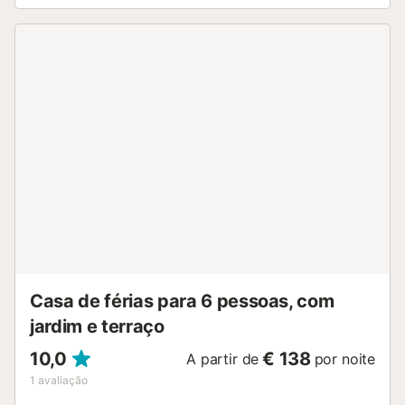
oferece uma varanda privada onde se pode relaxar à
noite. A propriedade tem uma excelente localização perto
da lagoa Charco de San Ginés e a 1,4 km da praia Playa
del Reducto. Além disso, a área circundante oferece vários
restaurantes e pubs. As ligações de transportes públicos
estão também situadas a uma curta distância a pé. O
estacionamento gratuito está disponível na rua. O ar
condicionado não está disponível, festas e animais de
estimação não são permitidos. O edifício tem câmaras de
segurança externas e internas que registam 24 horas por
dia. Esta propriedade tem características de luz e de
poupança de água....
Casa de férias para 6 pessoas, com
jardim e terraço
10,0
€ 138
A partir de
por noite
1
avaliação