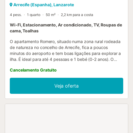
Arrecife (Espanha), Lanzarote
4 pess.
1 quarto
50 m²
2,2 km para a costa
Wi-Fi, Estacionamento, Ar condicionado, TV, Roupas de
cama, Toalhas
O apartamento Romero, situado numa zona rural rodeada
de natureza no concelho de Arrecife, fica a poucos
minutos do aeroporto e tem boas ligações para explorar a
ilha. É ideal para até 4 pessoas e 1 bebé (0-2 anos). O
apartamento de 50 m² oferece excelentes vistas para o
Cancelamento Gratuito
mar e para a montanha. Dispõe de 1 quarto com cama de
casal, 1 casa de banho, sala de estar com sofá-cama para
2 pessoas, cozinha totalmente equipada e espaço exterior
Veja oferta
privado com jardim e terraço descoberto. Entre as
comodidades adicionais encontram-se Wi-Fi de alta
velocidade, Smart TV, Netflix, ar condicionado, máquina
de lavar roupa, guarda-sol, toalhas de praia e
estacionamento. Berço, cadeira alta e banheira para bebé
estão disponíveis mediante pedido, por um custo
adicional....