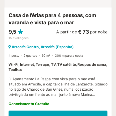
Casa de férias para 4 pessoas, com
varanda e vista para o mar
9,5
€ 73
A partir de
por noite
15
avaliações
Arrecife Centro, Arrecife (Espanha)
4 pess.
2 quartos
60 m²
300 m para a costa
Wi-Fi, Internet, Terraço, TV, TV satélite, Roupas de cama,
Toalhas
O Apartamento La Raspa com vista para o mar está
situado em Arrecife, a capital da ilha de Lanzarote. Situado
no lago de Charco de San Ginés, numa localização
privilegiada em frente ao mar, junto à nova Marina
Lanzarote, lojas, cinemas, bancos, centros comerciais e
Cancelamento Gratuito
centro histórico. Também pode encontrar inúmeros bares
e restaurantes, o melhor bar de tapas e vinhos local: Tasca
La Raspa. A localização é imbatível, pois está mesmo no