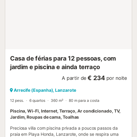
corredor e sala-cozinha, virados para a porta principal.
Este é um sistema de segurança que não reproduz nem
grava imagens ou áudios....
Casa de férias para 12 pessoas, com
jardim e piscina e ainda terraço
€ 234
A partir de
por noite
Arrecife (Espanha), Lanzarote
12 pess.
6 quartos
360 m²
80 m para a costa
Piscina, Wi-Fi, Internet, Terraço, Ar condicionado, TV,
Jardim, Roupas de cama, Toalhas
Preciosa villa com piscina privada a poucos passos da
praia em Playa Honda, Lanzarote, onde se respira uma