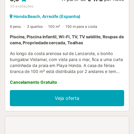
35
avaliações
Honda Beach, Arrecife (Espanha)
6 pess.
3 quartos
100 m²
150 m para a costa
Piscina, Piscina infantil, Wi-Fi, TV, TV satélite, Roupas de
cama, Propriedade cercada, Toalhas
Ao longo da costa arenosa sul de Lanzarote, o bonito
bungalow Vistamar, com vista para o mar, fica a uma curta
caminhada da praia em Playa Honda. A casa de férias
branca de 100 m² está distribuída por 2 andares e tem
uma espaçosa sala de estar/jantar, uma cozinha bem
Cancelamento Gratuito
equipada com máquina de lavar loiça, 3 quartos, 2 casas
de banho e pode acomodar 6 pessoas. Outras
comodidades incluem Wi-Fi (adequado para
Veja oferta
videochamadas), SAT-TV e máquina de lavar roupa. A
acomodação amiga das crianças fornece um berço e uma
cadeira alta a pedido. A área exterior privada apresenta
um terraço acolhedor, aberto e coberto com mesa e
cadeiras e um barbecue. Aqui pode começar a sua manhã
com um café ou terminar longos dias na praia com um