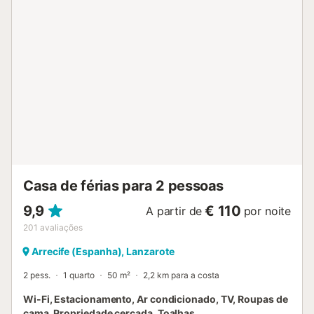
cadeira alta e banheira para bebé disponíveis mediante
pedido, por um custo adicional....
Casa de férias para 2 pessoas
9,9
€ 110
A partir de
por noite
201
avaliações
Arrecife (Espanha), Lanzarote
2 pess.
1 quarto
50 m²
2,2 km para a costa
Wi-Fi, Estacionamento, Ar condicionado, TV, Roupas de
cama, Propriedade cercada, Toalhas