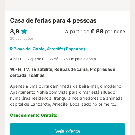
Casa de férias para 4 pessoas
8,9
€ 89
A partir de
por noite
20
avaliações
Playa del Cable, Arrecife (Espanha)
4 pess.
2 quartos
86 m²
250 m para a costa
Wi-Fi, TV, TV satélite, Roupas de cama, Propriedade
cercada, Toalhas
Apenas a uma curta caminhada da beira-mar, o moderno
Apartamento Nahia com vista para o mar está situado
numa área residencial tranquila nos arredores da animada
capital de Lanzarote, Arrecife. Localizado no primeiro
andar, o apartamento de 86 m² com uma decoração
Cancelamento Gratuito
elegante é composto por uma sala de estar, uma cozinha
muito bem equipada com máquina de lavar louça e micro-
ondas, 2 quartos (um com 2 camas individuais), bem como
Veja oferta
uma casa de banho. O Apartamento Nahia pode, portanto,