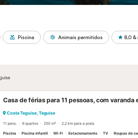
Piscina
Animais permitidos
8,0
& 
guise
Casa de férias para 11 pessoas, com varanda e 
Costa Teguise, Teguise
11 pess.
6 quartos
250 m²
2,2 km para a praia
Piscina
Piscina infantil
Wi-Fi
Estacionamento
TV
Roupas de c