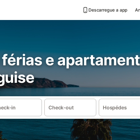
Descarregue a app
An
 férias e apartamen
guise
eck-in
Check-out
Hospédes