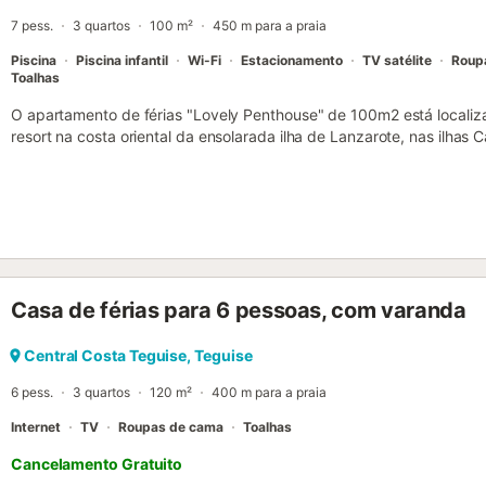
7 pess.
3 quartos
100 m²
450 m para a praia
Piscina
Piscina infantil
Wi-Fi
Estacionamento
TV satélite
Roup
Toalhas
O apartamento de férias "Lovely Penthouse" de 100m2 está localiz
resort na costa oriental da ensolarada ilha de Lanzarote, nas ilhas
é composto por uma sala de estar, uma cozinha bem equipada com 
quartos, bem como uma casa de banho e pode, portanto, acomoda
de Wi-Fi (adequado para chamadas de vídeo), televisão por satélit
permitidas crianças e uma cama de bebé e uma cadeira alta estão 
hóspedes podem desfrutar da espectacular vista para a montanha e 
jardim e relaxar no espaçoso terraço aberto, de uso privado. A á
piscina partilhada e de uma churrasqueira privada. O apartamento 
Casa de férias para 6 pessoas, com varanda
Teguisol, a uma curta distância de uma variedade de bares, restaur
centro de Lanzarote. O condomínio dispõe também de áreas ajardin
de massagens e um ginásio Zen, onde os hóspedes podem ter aulas
Central Costa Teguise, Teguise
adicional). O apartamento fica a apenas 4 minutos de carro (1,5 km
6 pess.
3 quartos
120 m²
400 m para a praia
Las Cucharas, locais ideais para apanhar sol, nadar, snorkeling e 
beleza natural da ilh...
Internet
TV
Roupas de cama
Toalhas
Cancelamento Gratuito