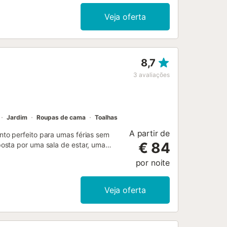
Veja oferta
8,7
3
avaliações
Jardim
Roupas de cama
Toalhas
A partir de
to perfeito para umas férias sem
€ 84
osta por uma sala de estar, uma
nto, acomodar 4 pessoas. As
por noite
do para chamadas de vídeo), uma
Este aluguer de férias dispõe de um
ispõe de acesso a uma área exterior
Veja oferta
públicos estão localizadas a curta
priedade e estacionamento gratuito
 eventos. Existem câmaras de
riedade tem orientações para ajudar