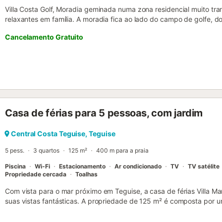
Villa Costa Golf, Moradia geminada numa zona residencial muito tr
relaxantes em família. A moradia fica ao lado do campo de golfe, d
# 8. CAPACIDADE PARA 11 ADULTOS (+ 2 ANOS) E 2 CRIANÇAS 
Cancelamento Gratuito
GRUPOS DE JOVENS COM MENOS DE 30 ANOS. ( CONSULTAR) A part
encontra-se a sala de estar com ar condicionado, sofá de canto, mes
plano, televisão por satélite (canais ingleses e alemães), Smart TV 
com janelas viradas para a zona da piscina. No mesmo nível encon
com forno, placa, micro-ondas, frigorífico/congelador, máquina de l
torradeira, chaleira, cafeteira de filtro e cafeteira de cápsulas. 
cozinha e uma ilha central que proporciona um amplo espaço de tra
encontrará 3 quartos, um super king com um grande closet, um qua
Casa de férias para 5 pessoas, com jardim
um quarto individual com uma cama. Uma bela escadaria leva-o ao 
mais 3 quartos. O quarto principal tem uma cama kingsize, quarto
Central Costa Teguise, Teguise
e com acesso ao terraço. Há também um quarto com 2 camas indivi
partilham uma casa de banho fami...
5 pess.
3 quartos
125 m²
400 m para a praia
Piscina
Wi-Fi
Estacionamento
Ar condicionado
TV
TV satélite
Propriedade cercada
Toalhas
Com vista para o mar próximo em Teguise, a casa de férias Villa M
suas vistas fantásticas. A propriedade de 125 m² é composta por u
totalmente equipada com uma máquina de lavar louça, 3 quartos e 
acomodar 5 pessoas. As comodidades adicionais incluem Wi-Fi de 