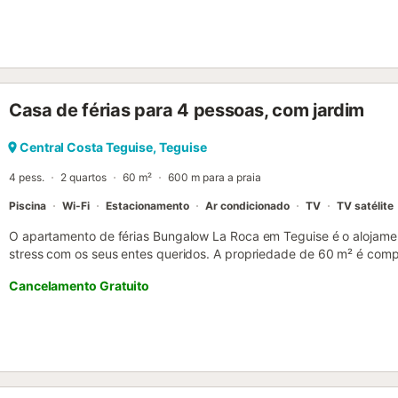
Casa de férias para 4 pessoas, com jardim
Central Costa Teguise, Teguise
4 pess.
2 quartos
60 m²
600 m para a praia
Piscina
Wi-Fi
Estacionamento
Ar condicionado
TV
TV satélite
O apartamento de férias Bungalow La Roca em Teguise é o alojamen
stress com os seus entes queridos. A propriedade de 60 m² é comp
cozinha bem equipada, 2 quartos e 1 casa de banho e pode, porta
Cancelamento Gratuito
comodidades adicionais incluem Wi-Fi de alta velocidade (adequa
televisão, ar condicionado, bem como uma máquina de lavar roupa. 
terraço privado coberto para noites relaxantes. Esta propriedade d
partilhada com uma piscina e um jardim. As ligações de transportes 
distância a pé. Está disponível um lugar de estacionamento na pro
na rua. Não são permitidos animais de estimação, fumar e celebrar
segurança e/ou dispositivos de gravação áudio no local. Esta prop