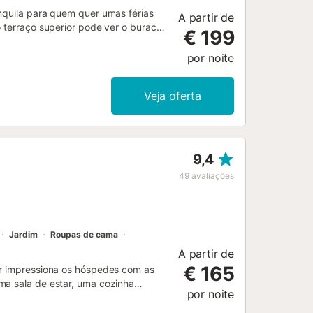
anquila para quem quer umas férias
A partir de
o terraço superior pode ver o buraco
€ 199
(BERÇOS). NÃO SÃO ADMITIDOS
ir do bonito e luminoso corredor
por noite
a de jantar, televisão de ecrã
e plataforma de televisão Movistar,
Veja oferta
tra-se a cozinha totalmente equipada
avar louça, máquina de lavar roupa,
Há também uma mesa e cadeiras na
balho. Do outro lado do corredor,
rto com duas camas individuais e
9,4
primeiro andar, onde encontrará
49
avaliações
 de vestir e casa de banho com duche
duais e um quarto duplo que
Jardim
Roupas de cama
A partir de
€ 165
ar impressiona os hóspedes com as
ma sala de estar, uma cozinha
por noite
2 casas de banho e pode, portanto,
alta velocidade (adequado para