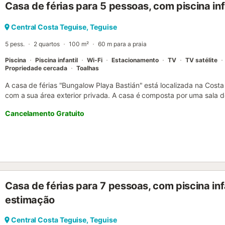
Casa de férias para 5 pessoas, com piscina infa
moderno proporciona um ambiente confortável, ideal para famílias 
região. O Campo de Golfe de Costa Teguise fica a 4,3 km, oferece
vossa estadia....
Central Costa Teguise, Teguise
5 pess.
2 quartos
100 m²
60 m para a praia
Piscina
Piscina infantil
Wi-Fi
Estacionamento
TV
TV satélite
Propriedade cercada
Toalhas
A casa de férias "Bungalow Playa Bastián" está localizada na Cost
com a sua área exterior privada. A casa é composta por uma sala d
uma cozinha bem equipada, 2 quartos, bem como uma casa de ban
Cancelamento Gratuito
pessoas. As comodidades adicionais incluem Wi-Fi, uma ventoinha, 
de lavar roupa, um berço e uma cadeira alta. Além disso, a casa o
relaxar com um bom livro. No exterior, existe também um jardim se
exclusivo, mas com uma passagem para a casa vizinha. Além disso
partilhada do complexo, que oferece 3 piscinas partilhadas (uma d
delas é uma piscina para crianças). A cerca de 5 minutos a pé enco
o supermercado mais próximo fica a 8 minutos a pé (700 m). Em ce
Casa de férias para 7 pessoas, com piscina inf
bela Playa Bastian, onde poderá relaxar sob o sol. A casa tem vent
janelas estão viradas para o exterior e está perto do mar....
estimação
Central Costa Teguise, Teguise