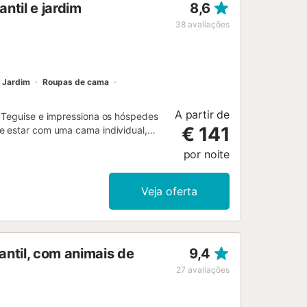
ntil e jardim
8,6
ou grupos que queiram explorar a
ndo mais opções de lazer durante a
38
avaliações
Jardim
Roupas de cama
A partir de
a Teguise e impressiona os hóspedes
€ 141
e estar com uma cama individual,
ho e pode, portanto, acomodar 5
por noite
televisão por satélite, uma máquina
ferece um terraço privado onde pode
mi-privado disponível para seu uso
Veja oferta
, também tem acesso à área exterior
elas é aquecida gratuitamente e uma
ntrará restaurantes, cafés e bares e
rca de um minuto a pé, chegará à
antil, com animais de
9,4
ilação natural, uma vez que todas as
27
avaliações