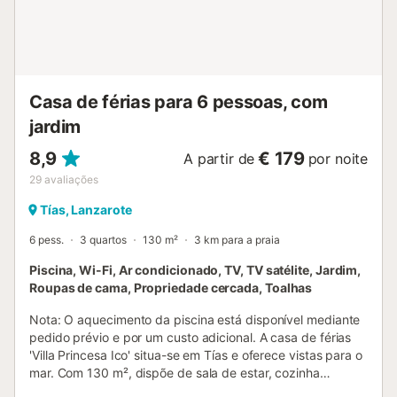
parques naturais no lado oeste da ilha, a 5 minutos de
carro. Descubram a natureza única dos vulcões, campos e
praias de Lanzarote. Existe estacionamento gratuito na rua
junto à propriedade. Tenham em atenção que este
alojamento não é adequado para crianças....
Casa de férias para 6 pessoas, com
jardim
8,9
€ 179
A partir de
por noite
29
avaliações
Tías, Lanzarote
6 pess.
3 quartos
130 m²
3 km para a praia
Piscina, Wi-Fi, Ar condicionado, TV, TV satélite, Jardim,
Roupas de cama, Propriedade cercada, Toalhas
Nota: O aquecimento da piscina está disponível mediante
pedido prévio e por um custo adicional. A casa de férias
'Villa Princesa Ico' situa-se em Tías e oferece vistas para o
mar. Com 130 m², dispõe de sala de estar, cozinha
totalmente equipada com máquina de lavar loiça, 3