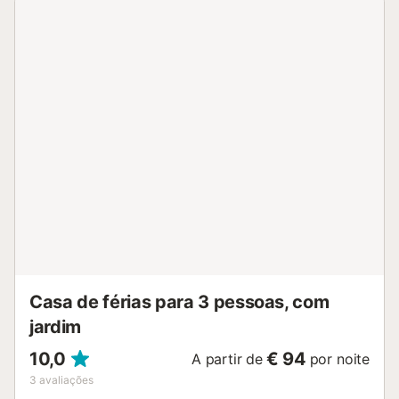
piscina, um jardim e mobiliário de jardim. Distância a
pé/caminhada até ao centro da cidade: 700m. Distância a
pé/caminhada até à praia: Playa Grande 100m., Playa
Chica 600m., Los Pocillos 1,9km., Matagorda 4,3km.
Distância a pé/caminhada até ao restaurante mais
próximo: 2m. Distância a pé/caminhada até ao café mais
próximo: 134m. Distância a pé/caminhada até ao bar mais
próximo: 47m. Distância a pé/caminhada até ao
supermercado mais próximo: 141m. Distância a
pé/caminhada até ao aeroporto: 8,9km aeroporto
Lanzarote. Os animais de estimação não são permitidos.
Wi-Fi e ar condicionado não estão disponíveis....
Casa de férias para 3 pessoas, com
jardim
10,0
€ 94
A partir de
por noite
3
avaliações