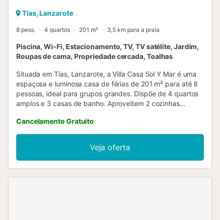
Tías, Lanzarote
8 pess.
4 quartos
201 m²
3,5 km para a praia
Piscina, Wi-Fi, Estacionamento, TV, TV satélite, Jardim,
Roupas de cama, Propriedade cercada, Toalhas
Situada em Tías, Lanzarote, a Villa Casa Sol Y Mar é uma
espaçosa e luminosa casa de férias de 201 m² para até 8
pessoas, ideal para grupos grandes. Dispõe de 4 quartos
amplos e 3 casas de banho. Aproveitem 2 cozinhas
totalmente equipadas, 3 salas de estar com sofás, Wi-Fi
Cancelamento Gratuito
de alta velocidade ideal para videochamadas, smart TV,
ventoinha, máquina de lavar roupa e zona de trabalho
dedicada. Para famílias, há 2 berços, cadeira alta, carrinho
Veja oferta
de bebé e acesso a parque infantil. No exterior, relaxem
no jardim privado de inspiração César Manrique, terraços
cobertos e descobertos e uma grande piscina privada ao
ar livre com cobertura térmica. A propriedade oferece
vistas para o mar e montanha, barbecue privado de
grandes dimensões, cozinha exterior, duche exterior e
zona chill-out junto à piscina com sombra, sofás