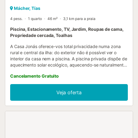
Mácher, Tías
4 pess.
1 quarto
46 m²
3,1 km para a praia
Piscina, Estacionamento, TV, Jardim, Roupas de cama,
Propriedade cercada, Toalhas
A Casa Jonás oferece-vos total privacidade numa zona
rural e central da ilha: do exterior não é possível ver o
interior da casa nem a piscina. A piscina privada dispõe de
aquecimento solar ecológico, aquecendo-se naturalmente
quando há sol. Desfrutem de um espaço completamente
Cancelamento Gratuito
íntimo em plena natureza, rodeados pela paisagem típica
de Lanzarote, com construção tradicional em pedra
vulcânica e acesso Wi-Fi....
Veja oferta