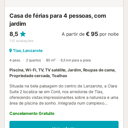
Casa de férias para 4 pessoas, com
jardim
8,5
€ 95
A partir de
por noite
110
avaliações
Tías, Lanzarote
4 pess.
2 quartos
80 m²
6,5 km para a praia
Piscina, Wi-Fi, TV, TV satélite, Jardim, Roupas de cama,
Propriedade cercada, Toalhas
Situada na bela paisagem do centro de Lanzarote, a Clara
Suite 2 localiza-se em Conil, nos arredores de Tías,
oferecendo vistas impressionantes sobre a natureza e uma
área de piscina de sonho. Integrada num complexo
residencial com três casas, este acolhedor apartamento no
Cancelamento Gratuito
rés-do-chão dispõe de uma sala de estar e jantar
espaçosa e luminosa com arcos e cozinha totalmente
equipada. Conta com dois quartos (um com cama