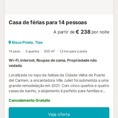
Casa de férias para 14 pessoas
€ 238
A partir de
por noite
Risco Prieto, Tías
14 pess.
5 quartos
200 m²
1,5 km para a praia
Wi-Fi, Internet, Roupas de cama, Propriedade não
vedada
Localizada no topo da falésia da Cidade Velha de Puerto
del Carmen, a encantadora Villa Juliet foi submetida a uma
grande remodelação em 2021. Com cinco quartos e quatro
casas de banho, o alojamento é perfeito para famílias e
grupos grandes. Decorado de forma luminosa e
Cancelamento Gratuito
confortavelmente mobilado com ar condicionado, WIFI e
mesa de bilhar e churrasco ao ar livre. Quartos 1. Cama
Super King & Cama de solteiro (ao lado da sala de estar,
Veja oferta
dorme 3), roupeiros embutidos, TV multicanal montada na