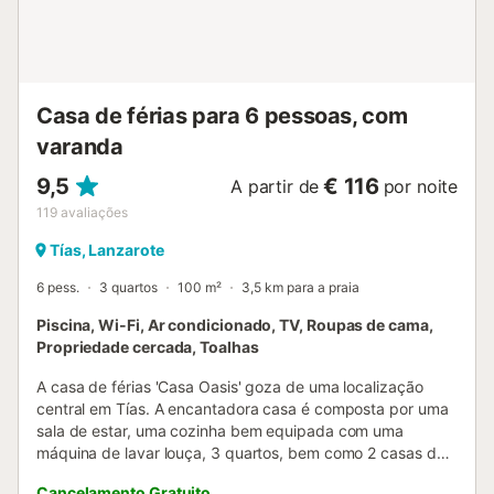
estimação não são permitidos na propriedade. A banheira
de hidromassagem PRIVADA JACUZZI está disponível por
3 horas diárias E TEM UM CUSTO EXTRA para estadias
superiores a 5 dias. Se utilizada sem aviso prévio, será
cobrado no cartã...
Casa de férias para 6 pessoas, com
varanda
9,5
€ 116
A partir de
por noite
119
avaliações
Tías, Lanzarote
6 pess.
3 quartos
100 m²
3,5 km para a praia
Piscina, Wi-Fi, Ar condicionado, TV, Roupas de cama,
Propriedade cercada, Toalhas
A casa de férias 'Casa Oasis' goza de uma localização
central em Tías. A encantadora casa é composta por uma
sala de estar, uma cozinha bem equipada com uma
máquina de lavar louça, 3 quartos, bem como 2 casas de
banho e um WC adicional e pode, portanto, acomodar 6
Cancelamento Gratuito