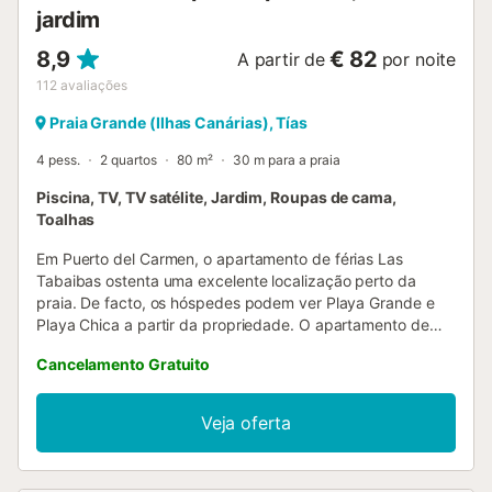
jardim
8,9
€ 82
A partir de
por noite
112
avaliações
Praia Grande (Ilhas Canárias), Tías
4 pess.
2 quartos
80 m²
30 m para a praia
Piscina, TV, TV satélite, Jardim, Roupas de cama,
Toalhas
Em Puerto del Carmen, o apartamento de férias Las
Tabaibas ostenta uma excelente localização perto da
praia. De facto, os hóspedes podem ver Playa Grande e
Playa Chica a partir da propriedade. O apartamento de
férias de 80 m² é composto por uma sala de estar, uma
Cancelamento Gratuito
cozinha bem equipada, 2 quartos e 1 casa de banho e
pode, portanto, acomodar 4 pessoas. Outras
comodidades incluem uma televisão e um berço para
Veja oferta
bebés disponível por uma taxa extra. A sua área exterior
privada inclui um terraço aberto. A propriedade tem
acesso a uma área exterior partilhada que inclui uma