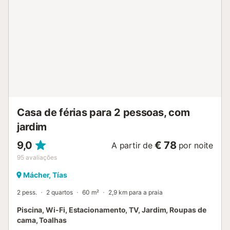
confortáveis, espreguiçadeiras, frigorífico e máquina de
café. A 15 minutos encontram um campo de ténis. Há
estacionamento privado dentro da propriedade e
possibilidade de estacionar na rua. Animais de estimação
são permitidos mediante taxa adicional. Não são
permitidas festas nem eventos e é proibido fumar no
interior; só é permitido fumar no exterior. São fornecidas
toalhas de praia e há espaço para guardar bicicletas. A
villa tem localização central privilegiada para explorar a
ilha, a apenas 4 km das melhores praias e da avenida
principal de Puerto del Carmen. Supermerca...
Casa de férias para 2 pessoas, com
jardim
9,0
€ 78
A partir de
por noite
95
avaliações
Mácher, Tías
2 pess.
2 quartos
60 m²
2,9 km para a praia
Piscina, Wi-Fi, Estacionamento, TV, Jardim, Roupas de
cama, Toalhas