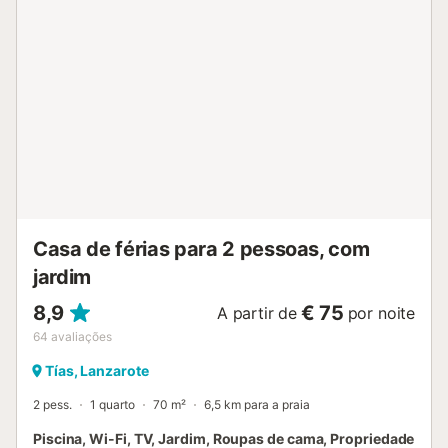
até ao bar mais próximo: 75m. Distância percorrida a pé/a
conduzir até ao supermercado mais próximo: 277m.
Distância a pé/a conduzir até à praia: 400m Playa Grande.
Distância a pé/a conduzir até ao aeroporto: Aeroporto
Lanzarote 9.7km. São permitidos animais de estimação
mediante pedido. O ar condicionado não está disponível. É
permitido fumar (dentro do edifício)....
Casa de férias para 2 pessoas, com
jardim
8,9
€ 75
A partir de
por noite
64
avaliações
Tías, Lanzarote
2 pess.
1 quarto
70 m²
6,5 km para a praia
Piscina, Wi-Fi, TV, Jardim, Roupas de cama, Propriedade