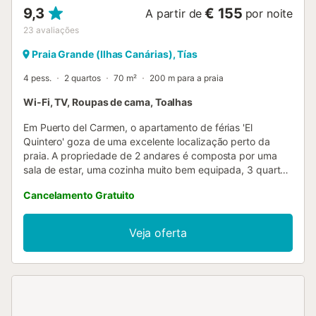
9,3
€ 155
A partir de
por noite
23
avaliações
Praia Grande (Ilhas Canárias), Tías
4 pess.
2 quartos
70 m²
200 m para a praia
Wi-Fi, TV, Roupas de cama, Toalhas
Em Puerto del Carmen, o apartamento de férias 'El
Quintero' goza de uma excelente localização perto da
praia. A propriedade de 2 andares é composta por uma
sala de estar, uma cozinha muito bem equipada, 3 quartos
e 1 casa de banho e pode, portanto, acomodar 4 pessoas.
Cancelamento Gratuito
As comodidades adicionais incluem Wi-Fi (adequado para
chamadas de vídeo), uma máquina de lavar roupa, bem
como uma televisão. Um berço e uma cadeira alta também
Veja oferta
estão disponíveis. O destaque desta acomodação é a sua
área exterior privada com mobiliário de jardim, um terraço
aberto e uma varanda - ideal para admirar as vistas
impressionantes. Distância a pé/a conduzir até ao
restaurante mais próximo: 7m. Distância a pé/a conduzir
até ao café mais próximo: 63m. Distância a pé/a conduzir