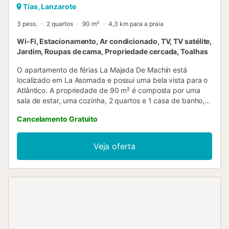
Tías, Lanzarote
3 pess.
2 quartos
90 m²
4,3 km para a praia
Wi-Fi, Estacionamento, Ar condicionado, TV, TV satélite,
Jardim, Roupas de cama, Propriedade cercada, Toalhas
O apartamento de férias La Majada De Machín está
localizado em La Asomada e possui uma bela vista para o
Atlântico. A propriedade de 90 m² é composta por uma
sala de estar, uma cozinha, 2 quartos e 1 casa de banho,
bem como um WC adicional e pode, portanto, acomodar 2
Cancelamento Gratuito
pessoas. As comodidades adicionais incluem Wi-Fi, uma
televisão, ar condicionado, bem como uma máquina de
lavar roupa. Este aluguer de férias dispõe de um espaço
Veja oferta
exterior privado, incluindo um jardim, um terraço aberto e
um terraço coberto. Está disponível um lugar de
estacionamento na propriedade e estacionamento gratuito
na rua. Não são permitidos animais de estimação, fumar e
celebrar eventos. Esta propriedade dispõe de um
conveniente sistema de auto-check-in....