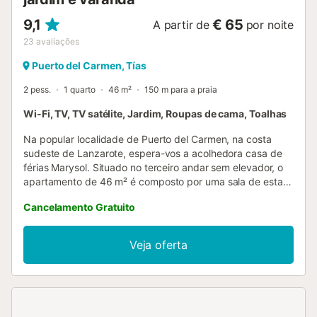
9,1
€ 65
A partir de
por noite
23
avaliações
Puerto del Carmen, Tías
2 pess.
1 quarto
46 m²
150 m para a praia
Wi-Fi, TV, TV satélite, Jardim, Roupas de cama, Toalhas
Na popular localidade de Puerto del Carmen, na costa
sudeste de Lanzarote, espera-vos a acolhedora casa de
férias Marysol. Situado no terceiro andar sem elevador, o
apartamento de 46 m² é composto por uma sala de estar,
uma cozinha bem equipada, um quarto e uma casa de
Cancelamento Gratuito
banho, acomodando até 2 pessoas. Os serviços adicionais
incluem Wi-Fi de alta velocidade, box Android, televisão,
ferro de engomar e máquina de lavar roupa. A pequena
Veja oferta
varanda mobilada convida-vos a relaxar e a desfrutar das
noites quentes de verão com um copo de vinho. O jardim
exterior, cuidadosamente ajardinado, pode ser partilhado
por todos os residentes. A praia mais próxima está apenas
a 3 minutos a pé (270 m) do alojamento. Outras praias,