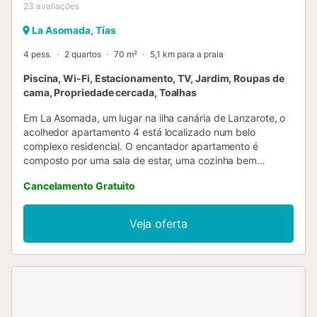
23
avaliações
La Asomada, Tías
4 pess.
2 quartos
70 m²
5,1 km para a praia
Piscina, Wi-Fi, Estacionamento, TV, Jardim, Roupas de
cama, Propriedade cercada, Toalhas
Em La Asomada, um lugar na ilha canária de Lanzarote, o
acolhedor apartamento 4 está localizado num belo
complexo residencial. O encantador apartamento é
composto por uma sala de estar, uma cozinha bem
equipada, 2 quartos (as camas são camas de solteiro que
Cancelamento Gratuito
foram unidas para formar uma cama de casal), bem como
uma casa de banho e pode, portanto, acomodar 4
pessoas. As comodidades incluem também Wi-Fi e uma
Veja oferta
televisão; um berço e uma cadeira alta estão disponíveis a
pedido. Uma mesa de jantar com guarda-sol e cadeiras
estão disponíveis no terraço privado, onde pode terminar
um dia bem sucedido com um copo de vinho encorpado. A
área comum do complexo inclui um jardim, uma piscina
com mais de 100 m², um terraço para banhos de sol com
espreguiçadeiras e uma área para churrascos. Também