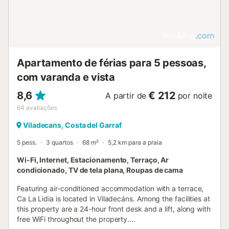
Apartamento de férias para 5 pessoas,
com varanda e vista
8,6
€ 212
A partir de
por noite
64
avaliações
Viladecans, Costa del Garraf
5 pess.
3 quartos
68 m²
5,2 km para a praia
Wi-Fi, Internet, Estacionamento, Terraço, Ar
condicionado, TV de tela plana, Roupas de cama
Featuring air-conditioned accommodation with a terrace,
Ca La Lidia is located in Viladecáns. Among the facilities at
this property are a 24-hour front desk and a lift, along with
free WiFi throughout the property....