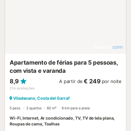
Apartamento de férias para 5 pessoas,
com vista e varanda
8,9
€ 249
A partir de
por noite
214
avaliações
Viladecans, Costa del Garraf
5 pess.
2 quartos
60 m²
6 km para a praia
Wi-Fi, Internet, Ar condicionado, TV, TV de tela plana,
Roupas de cama, Toalhas