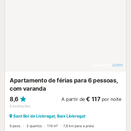
Apartamento de férias para 6 pessoas,
com varanda
8,6
€ 117
A partir de
por noite
9
avaliações
Sant Boi de Llobregat, Baix Llobregat
6 pess.
3 quartos
116 m²
7,8 km para a praia