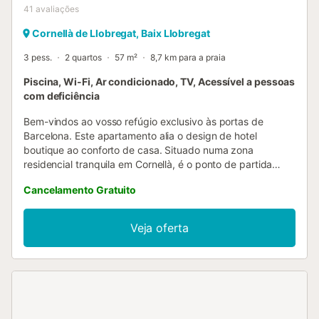
41
avaliações
Cornellà de Llobregat, Baix Llobregat
3 pess.
2 quartos
57 m²
8,7 km para a praia
Piscina, Wi-Fi, Ar condicionado, TV, Acessível a pessoas
com deficiência
Bem-vindos ao vosso refúgio exclusivo às portas de
Barcelona. Este apartamento alia o design de hotel
boutique ao conforto de casa. Situado numa zona
residencial tranquila em Cornellà, é o ponto de partida
ideal para explorar a cidade ou trabalhar em
Cancelamento Gratuito
concentração, sabendo que ao regressar vos espera um
mergulho na piscina e um copo de vinho na vossa varanda
privada. Perfeito para executivos que visitam a Fira de
Veja oferta
Cornellà/Gran Via, casais e pequenas famílias que
procuram qualidade superior longe do bulício turístico. O
que vos vai encantar: Zona comum com acesso à piscina
na época de verão, solário e áreas de relaxamento.
Interiores premium com acabamentos de alta qualidade,
isolamento acústico, climatização central e mobiliário de