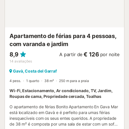
fica a apenas 13 minutos de carro (11,5 km), pelo que as
férias podem começar assim que aterrar. Estão disponíveis
lugares de estacionamento na propriedade. São
permitidos animais de estimação. Bicicletas são
fornecidas. Interior sem degraus e portas largas. As
roupas de cama e toalhas estão incluídas no preço....
Apartamento de férias para 4 pessoas,
com varanda e jardim
8,9
€ 126
A partir de
por noite
14
avaliações
Gavà, Costa del Garraf
4 pess.
1 quarto
38 m²
250 m para a praia
Wi-Fi, Estacionamento, Ar condicionado, TV, Jardim,
Roupas de cama, Propriedade cercada, Toalhas
O apartamento de férias Bonito Apartamento En Gava Mar
está localizado em Gavà e é perfeito para umas férias
inesquecíveis com os seus entes queridos. A propriedade
de 38 m² é composta por uma sala de estar com um sofá-