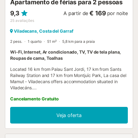
Apartamento de férias para 2 pessoas
9,3
€ 169
A partir de
por noite
25
avaliações
Viladecans, Costa del Garraf
2 pess.
1 quarto
51 m²
5,8 km para a praia
Wi-Fi, Internet, Ar condicionado, TV, TV de tela plana,
Roupas de cama, Toalhas
Located 16 km from Palau Sant Jordi, 17 km from Sants
Railway Station and 17 km from Montjuïc Park, La casa del
Mamut - Viladecans offers accommodation situated in
Viladecáns....
Cancelamento Gratuito
Veja oferta