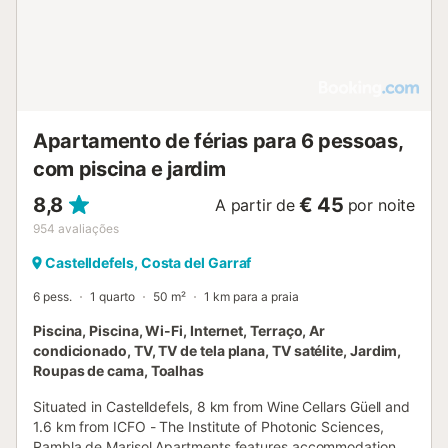
Apartamento de férias para 6 pessoas,
com piscina e jardim
8,8
€ 45
A partir de
por noite
954
avaliações
Castelldefels, Costa del Garraf
6 pess.
1 quarto
50 m²
1 km para a praia
Piscina, Piscina, Wi-Fi, Internet, Terraço, Ar
condicionado, TV, TV de tela plana, TV satélite, Jardim,
Roupas de cama, Toalhas
Situated in Castelldefels, 8 km from Wine Cellars Güell and
1.6 km from ICFO - The Institute of Photonic Sciences,
Rambla de Marisol Apartments features accommodation