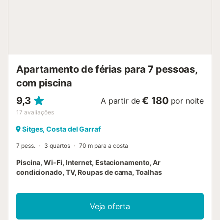
estacionamento gratuito na rua. Um pacote de boas-
vindas é fornecido para reservas com mais de uma
semana de duração. A propriedade tem acesso sem
degraus e interior. Está disponível um elevador no edifício.
1 ou 2 animais de estimação de pequeno porte podem ser
aceites mediante pedido. Não são permitidas festas. Os
hóspedes devem respeitar as regras da comunidade e da
Apartamento de férias para 7 pessoas,
piscina e não estão autorizados a fazer barulho à noite.
Por favor, n...
com piscina
9,3
€ 180
A partir de
por noite
17
avaliações
Sitges, Costa del Garraf
7 pess.
3 quartos
70 m para a costa
Piscina, Wi-Fi, Internet, Estacionamento, Ar
condicionado, TV, Roupas de cama, Toalhas
Veja oferta