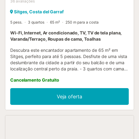
36
avaliações
Sitges, Costa del Garraf
5 pess.
3 quartos
65 m²
250 m para a costa
Wi-Fi, Internet, Ar condicionado, TV, TV de tela plana,
Varanda/Terraço, Roupas de cama, Toalhas
Descubra este encantador apartamento de 65 m² em
Sitges, perfeito para até 5 pessoas. Desfrute de uma vista
deslumbrante da cidade a partir do seu balcão e de uma
localização central perto da praia. - 3 quartos com camas
confortáveis - Dois banheiros para maior comodidade - Ar
Cancelamento Gratuito
condicionado e comodidades modernas Exterior : O
apartamento dispõe de uma bela varanda onde você pode
saborear seu café da manhã enquanto aprecia a vista
Veja oferta
impressionante da cidade. Os espaços comuns ao redor
do edifício também permitem que você relaxe ao ar livre
quando o tempo permite. A localização é perfeita para
explorar as atrações locais e as praias. Áreas de vida :
Dentro, você encontrará uma área de estar clara e
espaçosa onde você pode relaxar no sofá confortável e
assistir a um filme na televisão de tela plana. A cozinha