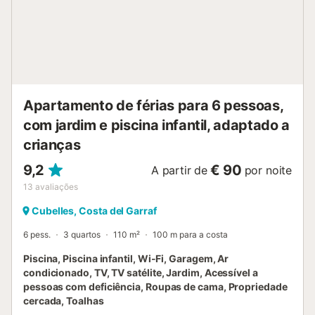
permitidos eventos na propriedade. Cada detalhe da suite
e dos espaços exteriores foi pensado para proporcionar
uma experiência completa, desde a decoração acolhedora
ao conforto das instalações e à privacidade total,
permitindo-vos desligar do mundo e focar-se apenas um
no outro. Esta escapadinha é perfeita para celebrar
aniversários, ocasiões especiais ou simplesmente um ...
Apartamento de férias para 6 pessoas,
com jardim e piscina infantil, adaptado a
crianças
9,2
€ 90
A partir de
por noite
13
avaliações
Cubelles, Costa del Garraf
6 pess.
3 quartos
110 m²
100 m para a costa
Piscina, Piscina infantil, Wi-Fi, Garagem, Ar
condicionado, TV, TV satélite, Jardim, Acessível a
pessoas com deficiência, Roupas de cama, Propriedade
cercada, Toalhas