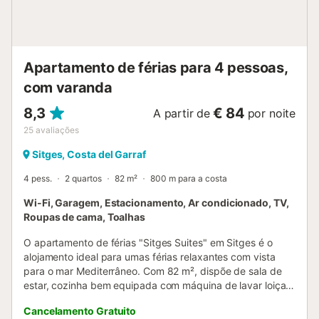
Apartamento de férias para 4 pessoas,
com varanda
8,3
€ 84
A partir de
por noite
25
avaliações
Sitges, Costa del Garraf
4 pess.
2 quartos
82 m²
800 m para a costa
Wi-Fi, Garagem, Estacionamento, Ar condicionado, TV,
Roupas de cama, Toalhas
O apartamento de férias "Sitges Suites" em Sitges é o
alojamento ideal para umas férias relaxantes com vista
para o mar Mediterrâneo. Com 82 m², dispõe de sala de
estar, cozinha bem equipada com máquina de lavar loiça,
2 quartos e 1 casa de banho, acomodando até 4 pessoas.
Cancelamento Gratuito
Inclui Wi-Fi adequado para videochamadas, televisão, ar