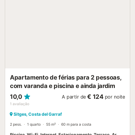
Apartamento de férias para 2 pessoas,
com varanda e piscina e ainda jardim
10,0
€ 124
A partir de
por noite
1
avaliação
Sitges, Costa del Garraf
2 pess.
1 quarto
55 m²
60 m para a costa
Piscina, Wi-Fi, Internet, Estacionamento, Terraço, Ar