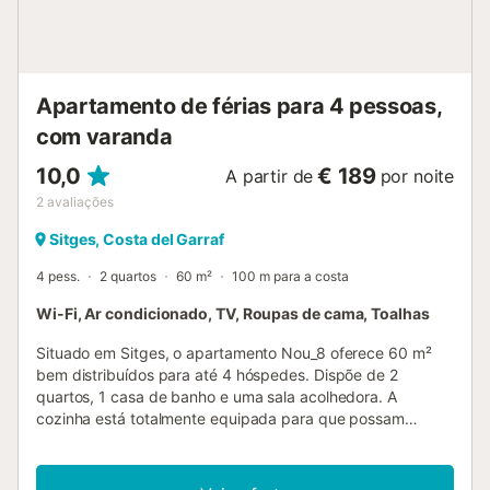
Apartamento de férias para 4 pessoas,
com varanda
10,0
€ 189
A partir de
por noite
2
avaliações
Sitges, Costa del Garraf
4 pess.
2 quartos
60 m²
100 m para a costa
Wi-Fi, Ar condicionado, TV, Roupas de cama, Toalhas
Situado em Sitges, o apartamento Nou_8 oferece 60 m²
bem distribuídos para até 4 hóspedes. Dispõe de 2
quartos, 1 casa de banho e uma sala acolhedora. A
cozinha está totalmente equipada para que possam
preparar as vossas refeições durante a estadia. Entre as
comodidades encontram ar condicionado, Wi-Fi adequado
para videochamadas, televisão, máquina de lavar e secar