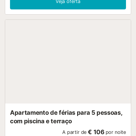
Veja oferta
roupa. O self check-in está disponível para maior
comodidade. Podem sair para a varanda privada com
vista para a rua ou desfrutar do pátio interior. O
apartamento fica no centro, a apenas 100 m da praia e
perto de bares, chiringuitos e restaurantes. É permitido
fumar na varanda. Não são permitidos eventos na
propriedade. Toalhas de praia incluídas. Devem respeitar
as regras da comunidade e evitar ruídos durante as horas
de descanso. Existe serviço de transfer para o aeroporto
disponível mediante taxa adicional. O centro histórico
merece uma visita, e um passeio pela marginal permite
descobrir uma grande variedade de restaurantes....
Apartamento de férias para 5 pessoas,
com piscina e terraço
€ 106
A partir de
por noite