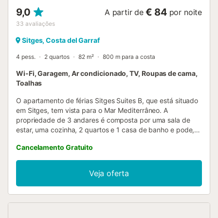
9,0
€ 84
A partir de
por noite
33
avaliações
Sitges, Costa del Garraf
4 pess.
2 quartos
82 m²
800 m para a costa
Wi-Fi, Garagem, Ar condicionado, TV, Roupas de cama,
Toalhas
O apartamento de férias Sitges Suites B, que está situado
em Sitges, tem vista para o Mar Mediterrâneo. A
propriedade de 3 andares é composta por uma sala de
estar, uma cozinha, 2 quartos e 1 casa de banho e pode,
portanto, acomodar 4 pessoas. As comodidades
Cancelamento Gratuito
adicionais incluem Wi-Fi de alta velocidade (adequado
para chamadas de vídeo), uma televisão, ar condicionado,
bem como uma máquina de lavar roupa. Este aluguer de
Veja oferta
férias dispõe de um espaço exterior privado com um
terraço aberto e uma varanda. Está disponível
estacionamento gratuito na rua e um lugar de
estacionamento numa garagem. Não são permitidos
animais de estimação, fumar e celebrar eventos. Por favor,