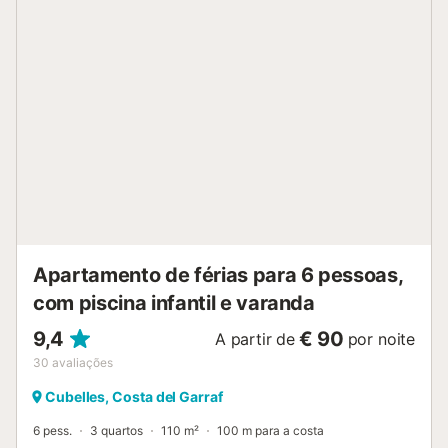
note que poderá haver regulamentos governamentais
sobre a água em vigor no momento da sua visita, o que
poderá afetar a utilização da piscina, a rega do jardim ou
limitar a utilização da água da torneira. O check-in após as
23:00h está sujeito a um custo adicional....
Apartamento de férias para 6 pessoas,
com piscina infantil e varanda
9,4
€ 90
A partir de
por noite
30
avaliações
Cubelles, Costa del Garraf
6 pess.
3 quartos
110 m²
100 m para a costa