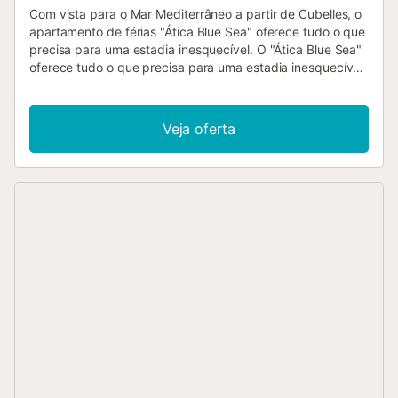
Com vista para o Mar Mediterrâneo a partir de Cubelles, o
apartamento de férias "Ática Blue Sea" oferece tudo o que
precisa para uma estadia inesquecível. O "Ática Blue Sea"
oferece tudo o que precisa para uma estadia inesquecível.
Com um tamanho de 110 m2, esta propriedade dispõe de
uma sala de estar, uma cozinha totalmente equipada, 3
quartos e 2 casas de banho, que podem acomodar
Veja oferta
confortavelmente 6 pessoas. Além disso, dispõe de Wi-Fi
de alta velocidade, ideal para videochamadas, ar
condicionado, lavandaria, frigorífico, máquina de lavar
louça, cafeteira de cápsulas e micro-ondas, etc. O
apartamento oferece ainda acesso a uma área exterior
partilhada com piscina, piscina para crianças e duche
exterior. Localização privilegiada: O apartamento está
estrategicamente localizado perto de importantes centros
de centros muito importantes, como Barcelona, Sitges,
Vilanova i la Geltrú, Castelldefels, Tarragona e Salou, onde
pode desfrutar do famoso parque temático PortAventura
World, com espectáculos aquáticos e outras atracções, as
opções de lazer na área circundante são variadas, desde
teatros a cinemas e uma variedade de lojas. Comodidades
adicionais: Estacionamento: O estacionamento está