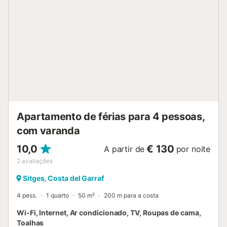
está totalmente equipada com tudo o que você precisa,
incluindo forno, micro-ondas e cafeteira, para preparar
suas refeições favoritas. Quartos e Casas de Banho : - (2x)
Quartos: Cama de casal em cada quarto - (1x) Quarto:
Cama de solteiro - (1x) Banheiro: Chuveiro e toalete - (1x)
Banheiro: Banheira e toalete Pontos de interesse nas
proximidades: Sitges é um destino popular por suas praias
espetaculares e sua atmosfera festiva. Descubra a praia
de San Sebastian a poucos minutos a pé ou explore o
centro histórico rico em cultura e arquitetura. Não perca
uma visita ao famoso muse...
Apartamento de férias para 4 pessoas,
com varanda
10,0
€ 130
A partir de
por noite
2
avaliações
Sitges, Costa del Garraf
4 pess.
1 quarto
50 m²
200 m para a costa
Wi-Fi, Internet, Ar condicionado, TV, Roupas de cama,
Toalhas