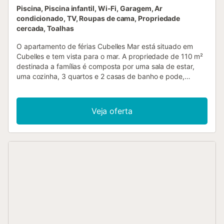
Piscina, Piscina infantil, Wi-Fi, Garagem, Ar
condicionado, TV, Roupas de cama, Propriedade
cercada, Toalhas
O apartamento de férias Cubelles Mar está situado em
Cubelles e tem vista para o mar. A propriedade de 110 m²
destinada a famílias é composta por uma sala de estar,
uma cozinha, 3 quartos e 2 casas de banho e pode,
portanto, acomodar 6 pessoas. As comodidades
adicionais incluem Wi-Fi , uma televisão, ar condicionado,
bem como uma máquina de lavar roupa. O aluguer de
Veja oferta
férias dispõe de uma área exterior privada com um terraço
coberto e 3 varandas. Uma área exterior partilhada,
constituída por uma piscina, uma piscina infantil e um
duche exterior, está também disponível para a sua
utilização. O alojamento tem uma localização ideal perto
de Sitges, Castelldefels, Barcelona, Tarragona, Salou e
Vilanova i la Geltrú. Existem muitas opções de lazer na
área circundante, incluindo o Port Aventura, um parque
aquático, espectáculos de aquário, teatros, cinemas, bem
como estabelecimentos comerciais. Está disponível um
lugar de estacionamento na propriedade e