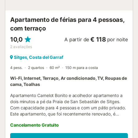
disponível tanto na propriedade como na rua. rua. Além
disso, o apartamento dispõe de um lugar de
estacionamento na garagem. - Espaço exterior privado: O
Apartamento de férias para 4 pessoas,
apartamento dispõe de um jardim privado, ...
com terraço
10,0
€ 118
A partir de
por noite
2
avaliações
Sitges, Costa del Garraf
4 pess.
2 quartos
60 m²
150 m para a costa
Wi-Fi, Internet, Terraço, Ar condicionado, TV, Roupas de
cama, Toalhas
Apartamento Camelot Bonito e acolhedor apartamento a
dois minutos a pé da Praia de San Sebastián de Sitges.
Com capacidade para 4 pessoas e com um pátio privado.
Este apartamento, que foi recentemente renovado, é
composto por dois quartos, um com cama de casal e outro
Cancelamento Gratuito
com cama individual que pode ser transformada numa
cama de casal. Dispõe de uma casa de banho com duche.