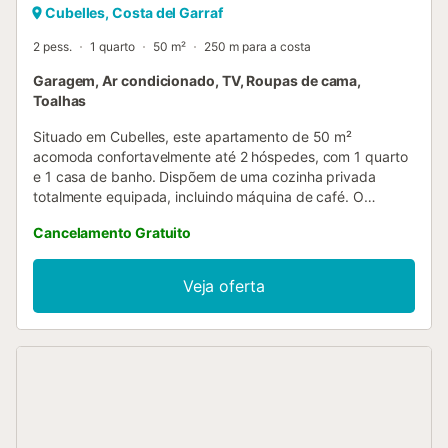
Cubelles, Costa del Garraf
2 pess.
1 quarto
50 m²
250 m para a costa
Garagem, Ar condicionado, TV, Roupas de cama,
Toalhas
Situado em Cubelles, este apartamento de 50 m²
acomoda confortavelmente até 2 hóspedes, com 1 quarto
e 1 casa de banho. Dispõem de uma cozinha privada
totalmente equipada, incluindo máquina de café. O
apartamento está equipado com ar condicionado e
Cancelamento Gratuito
aquecimento em todas as divisões, TV privada, máquina
de lavar roupa, ventilador, acesso interior sem escadas e
elevador privado para maior comodidade. Podem
Veja oferta
desfrutar do exterior na varanda privada ou no terraço
descoberto. A praia fica mesmo ao lado e têm à
disposição um churrasco privado para refeições ao ar
livre. A propriedade oferece um lugar de garagem para
carro pequeno ou médio. Caso não consigam estacionar
no edifício, existem opções gratuitas na estação a 5
minutos a pé. Não são permitidos eventos no alojamento....