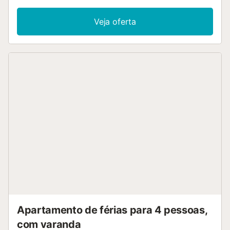
condicionado e máquina de lavar roupa. A zona exterior
privada oferece um terraço descoberto e uma varanda,
Veja oferta
perfeitos para desfrutarem do clima mediterrânico. Existe
estacionamento disponível em garagem e estacionamento
gratuito adicional na rua, facilitando o acesso a quem viaja
de carro. Famílias com crianças são bem-vindas. Não são
permitidos animais de estimação, fumar ou festas no
apartamento. Tenham em atenção que podem existir
restrições governamentais ao uso de água durante a
vossa estadia, o que poderá afetar o acesso à piscina, a
rega do jardim ou limitar o uso de água da torneira. Check-
in após as 20:00 disponível mediante taxa adicional....
Apartamento de férias para 4 pessoas,
com varanda