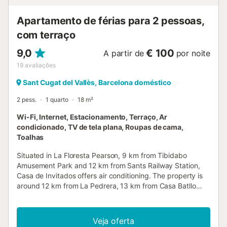
Apartamento de férias para 2 pessoas,
com terraço
9,0
€ 100
A partir de
por noite
19
avaliações
Sant Cugat del Vallès, Barcelona doméstico
2 pess.
1 quarto
18 m²
Wi-Fi, Internet, Estacionamento, Terraço, Ar
condicionado, TV de tela plana, Roupas de cama,
Toalhas
Situated in La Floresta Pearson, 9 km from Tibidabo
Amusement Park and 12 km from Sants Railway Station,
Casa de Invitados offers air conditioning. The property is
around 12 km from La Pedrera, 13 km from Casa Batllo
and 13 km from Passeig de Gracia....
Veja oferta