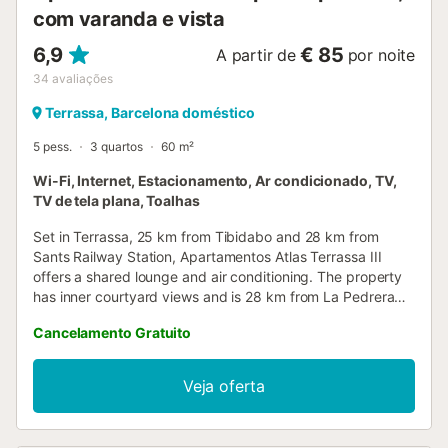
com varanda e vista
6,9
€ 85
A partir de
por noite
34
avaliações
Terrassa, Barcelona doméstico
5 pess.
3 quartos
60 m²
Wi-Fi, Internet, Estacionamento, Ar condicionado, TV,
TV de tela plana, Toalhas
Set in Terrassa, 25 km from Tibidabo and 28 km from
Sants Railway Station, Apartamentos Atlas Terrassa III
offers a shared lounge and air conditioning. The property
has inner courtyard views and is 28 km from La Pedrera
and 28 km from Casa Batllo....
Cancelamento Gratuito
Veja oferta