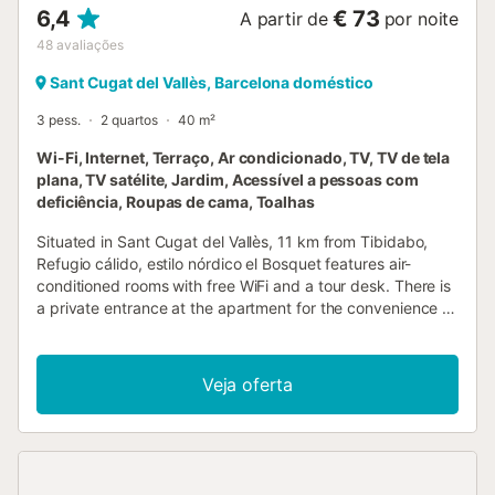
6,4
€ 73
A partir de
por noite
48
avaliações
Sant Cugat del Vallès, Barcelona doméstico
3 pess.
2 quartos
40 m²
Wi-Fi, Internet, Terraço, Ar condicionado, TV, TV de tela
plana, TV satélite, Jardim, Acessível a pessoas com
deficiência, Roupas de cama, Toalhas
Situated in Sant Cugat del Vallès, 11 km from Tibidabo,
Refugio cálido, estilo nórdico el Bosquet features air-
conditioned rooms with free WiFi and a tour desk. There is
a private entrance at the apartment for the convenience of
those who stay....
Veja oferta