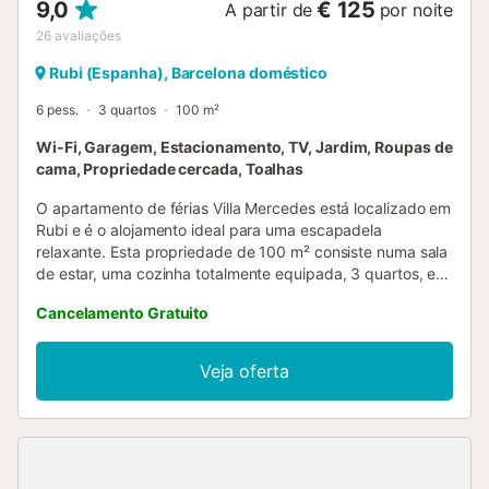
9,0
€ 125
A partir de
por noite
26
avaliações
Rubi (Espanha), Barcelona doméstico
6 pess.
3 quartos
100 m²
Wi-Fi, Garagem, Estacionamento, TV, Jardim, Roupas de
cama, Propriedade cercada, Toalhas
O apartamento de férias Villa Mercedes está localizado em
Rubi e é o alojamento ideal para uma escapadela
relaxante. Esta propriedade de 100 m² consiste numa sala
de estar, uma cozinha totalmente equipada, 3 quartos, e 1
casa de banho e pode, portanto, acomodar 6 pessoas.
Cancelamento Gratuito
Outras amenidades incluem Wi-Fi com um espaço de
trabalho dedicado ao escritório em casa, um ventilador,
uma máquina de lavar roupa, assim como TV por cabo.
Veja oferta
Está também disponível um berço para bebés. A sua área
exterior privada inclui um terraço aberto e uma varanda.
Um supermercado, um restaurante, e transportes públicos
encontram-se na área. 2 lugares de estacionamento estão
disponíveis na propriedade. Não são permitidos animais