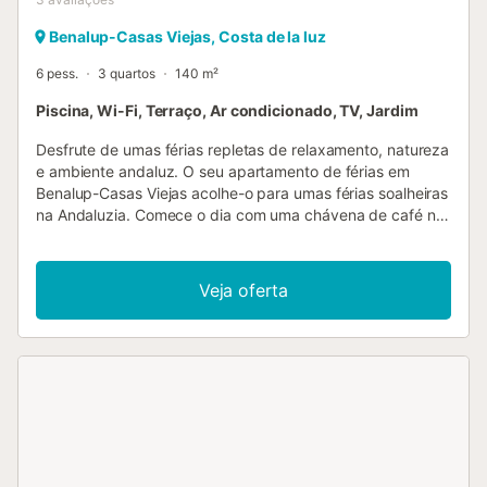
Benalup-Casas Viejas, Costa de la luz
6 pess.
3 quartos
140 m²
Piscina, Wi-Fi, Terraço, Ar condicionado, TV, Jardim
Desfrute de umas férias repletas de relaxamento, natureza
e ambiente andaluz. O seu apartamento de férias em
Benalup-Casas Viejas acolhe-o para umas férias soalheiras
na Andaluzia. Comece o dia com uma chávena de café na
ampla terraça com vista para os telhados da encantadora
vila e para os vastos campos até às montanhas. Desfrute
do seu pequeno-almoço ao ar livre e planeie o seu dia
Veja oferta
enquanto o sol andaluz o aquece. O luminoso e diáfano
apartamento oferece tudo o que precisa para uma estadia
relaxante graças à sua confortável área de estar e à
prática cozinha. Relaxe no acolhedor sofá e sirva as suas
refeições na elegante mesa de jantar. Mergulhe na
refrescante e pequena piscina na terraça ou relaxe nas
espreguiçadeiras. E termine o dia com um churrasco na
terraça enquanto desfruta do pôr do sol sobre o campo.
Visite o parque natural de Los Alcornocales, com os seus