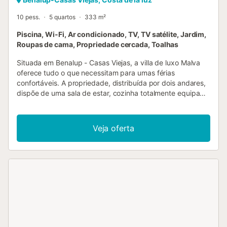
10 pess.
5 quartos
333 m²
Piscina, Wi-Fi, Ar condicionado, TV, TV satélite, Jardim,
Roupas de cama, Propriedade cercada, Toalhas
Situada em Benalup - Casas Viejas, a villa de luxo Malva
oferece tudo o que necessitam para umas férias
confortáveis. A propriedade, distribuída por dois andares,
dispõe de uma sala de estar, cozinha totalmente equipada
com máquina de lavar loiça, cinco quartos, cinco casas de
banho e uma casa de banho adicional, com capacidade
para acomodar até 10 pessoas. Entre os serviços
Veja oferta
adicionais encontram-se Wi-Fi de alta velocidade, ar
condicionado e aquecimento centralizados com splits
individuais em cada quarto, máquina de lavar roupa,
estores elétricos, leitor de DVD e televisão por satélite.
Conta ainda com um balcão de cozinha americana.
Distribuição dos quartos: o quarto 1 tem duas camas
individuais; o quarto 2, uma cama king-size; os quartos 3,
4 e 5, duas camas individuais cada um. A villa dispõe de
uma área exterior privada com piscina, jardim com dez
cadeiras e oito espreguiçadeiras, terraço descoberto,