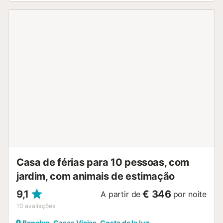
acesso a uma área exterior partilhada com piscina
(disponível nos meses de verão) e jardim. O anfitrião
recomenda explorar o Parque Natural de Los Alcornocales,
o Lago Celemín e o trilho da Vía Verde. As praias de
Zahara e El Palmar ficam apenas a 40 minutos de carro.
Existe estacionamento exterior dentro do recinto do
edifício. Não são permitidos animais de estimação, fumar
ou festas. O alojamento disponibiliza um prático sistema
de auto check-in. Tenham em atenção que podem existir
restrições governamentais ao uso da água durante a
vossa estadia, o que poderá afetar a utilização da piscina,
a rega do jardim ou limitar o uso de água da torneira. O
alojamento não fornece toalhas de qualquer tipo (nem de
banho, nem de praia) nem papel higiénico, pelo que
devem trazer os vossos próprios....
Casa de férias para 10 pessoas, com
jardim, com animais de estimação
9,1
€ 346
A partir de
por noite
10
avaliações
Benalup-Casas Viejas, Costa de la luz