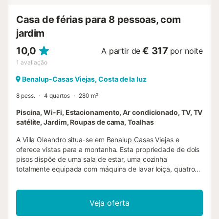
Casa de férias para 8 pessoas, com
jardim
10,0
€ 317
A partir de
por noite
1
avaliação
Benalup-Casas Viejas, Costa de la luz
8 pess.
4 quartos
280 m²
Piscina, Wi-Fi, Estacionamento, Ar condicionado, TV, TV
satélite, Jardim, Roupas de cama, Toalhas
A Villa Oleandro situa-se em Benalup Casas Viejas e
oferece vistas para a montanha. Esta propriedade de dois
pisos dispõe de uma sala de estar, uma cozinha
totalmente equipada com máquina de lavar loiça, quatro
quartos e quatro casas de banho, além de uma casa de
banho adicional, podendo acomodar até oito pessoas. Os
serviços adicionais incluem Wi-Fi de alta velocidade, ar
Veja oferta
condicionado e aquecimento centralizado com splits em
todos os quartos, máquina de lavar roupa, máquina de