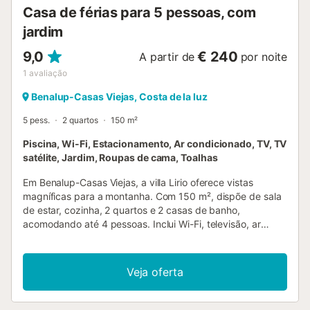
Casa de férias para 5 pessoas, com
jardim
9,0
€ 240
A partir de
por noite
1
avaliação
Benalup-Casas Viejas, Costa de la luz
5 pess.
2 quartos
150 m²
Piscina, Wi-Fi, Estacionamento, Ar condicionado, TV, TV
satélite, Jardim, Roupas de cama, Toalhas
Em Benalup-Casas Viejas, a villa Lirio oferece vistas
magníficas para a montanha. Com 150 m², dispõe de sala
de estar, cozinha, 2 quartos e 2 casas de banho,
acomodando até 4 pessoas. Inclui Wi-Fi, televisão, ar
condicionado, máquina de lavar roupa, máquina de secar,
toalhas para praia e piscina. Berço e cadeira alta estão
disponíveis. No exterior privado encontram um jardim,
Veja oferta
piscina, varanda e churrasqueira. A villa possui ainda um
terraço coberto partilhado, perfeito para relaxar ao fim do
dia e apreciar a paisagem. O alojamento fica junto a um