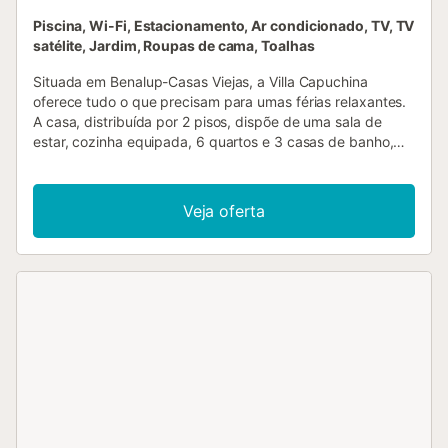
Piscina, Wi-Fi, Estacionamento, Ar condicionado, TV, TV
satélite, Jardim, Roupas de cama, Toalhas
Situada em Benalup-Casas Viejas, a Villa Capuchina
oferece tudo o que precisam para umas férias relaxantes.
A casa, distribuída por 2 pisos, dispõe de uma sala de
estar, cozinha equipada, 6 quartos e 3 casas de banho,
acomodando até 12 pessoas. Entre as comodidades
adicionais encontram Wi-Fi com espaço de trabalho
dedicado, televisão, ar condicionado, máquina de lavar
Veja oferta
roupa, secadora e toalhas para a praia ou piscina.
Disponibiliza-se também berço e cadeira alta. No exterior,
usufruem de uma área privada com piscina, jardim,
varanda e churrasqueira. Existe um lugar de
estacionamento privado na propriedade e estacionamento
gratuito na rua. É permitido um máximo de 2 animais de
estimação. Não é permitido fumar nem realizar eventos....