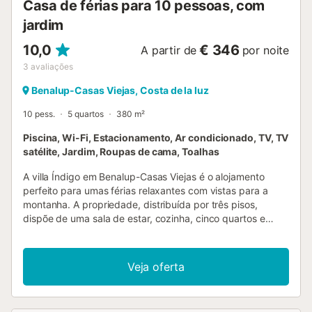
Casa de férias para 10 pessoas, com
jardim
10,0
€ 346
A partir de
por noite
3
avaliações
Benalup-Casas Viejas, Costa de la luz
10 pess.
5 quartos
380 m²
Piscina, Wi-Fi, Estacionamento, Ar condicionado, TV, TV
satélite, Jardim, Roupas de cama, Toalhas
A villa Índigo em Benalup-Casas Viejas é o alojamento
perfeito para umas férias relaxantes com vistas para a
montanha. A propriedade, distribuída por três pisos,
dispõe de uma sala de estar, cozinha, cinco quartos e
cinco casas de banho, além de uma casa de banho
adicional, acomodando até 10 pessoas. Entre as
comodidades incluem-se Wi-Fi com espaço de trabalho
Veja oferta
dedicado para teletrabalho, televisão, ar condicionado,
máquina de lavar roupa, máquina de secar roupa e toalhas
para praia ou piscina. Berço e cadeira alta estão