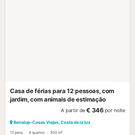
disponíveis. No exterior privativo encontram uma piscina,
jardim, terraço descoberto, varanda e churrasqueira. A
villa oferece vistas deslumbrantes e está próxima de um
campo de golfe. Há um lugar de estacionamento
disponível na propriedade e estacionamento gratuito na
rua. É permitida a estadia de um animal de estimação no
máximo. Não é permitido fumar nem realizar eventos.
Existem câmaras de segurança e/ou dispositivos de
gravação de áudio nas instalações. O alojamento dispõe
de um prático sistema de self check-in....
Casa de férias para 12 pessoas, com
jardim, com animais de estimação
€ 346
A partir de
por noite
Benalup-Casas Viejas, Costa de la luz
12 pess.
6 quartos
300 m²