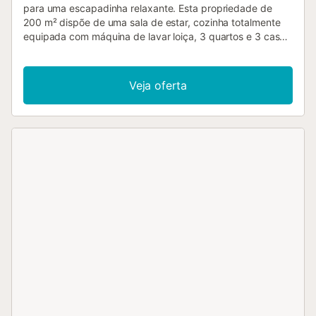
para uma escapadinha relaxante. Esta propriedade de
200 m² dispõe de uma sala de estar, cozinha totalmente
equipada com máquina de lavar loiça, 3 quartos e 3 casas
de banho, além de uma casa de banho adicional, podendo
acomodar até 6 pessoas. Os serviços adicionais incluem
Wi-Fi de alta velocidade, ar condicionado e aquecimento
Veja oferta
centralizado com splits individuais em cada divisão,
máquina de lavar roupa, máquina de secar roupa e
televisão por satélite. O quarto 1 tem uma cama de casal
queen-size, o quarto 2 tem uma cama de casal queen-size
e o quarto 3 também dispõe de uma cama de casal
queen-size. A área exterior privada inclui uma piscina
aberta todo o ano, jardim, terraço descoberto, terraço
coberto, barbecue e duche exterior. Existe
estacionamento gratuito disponível na rua. Não são
permitidos animais de estimação. O Wi-Fi é adequado
para videochamadas. Toalhas e lençóis estão incluídos.
São fornecidas toalhas de praia ou piscina. Existem
câmaras de segurança na propriedade, mas permanecem
sempre desligadas quando a villa está ocupada....