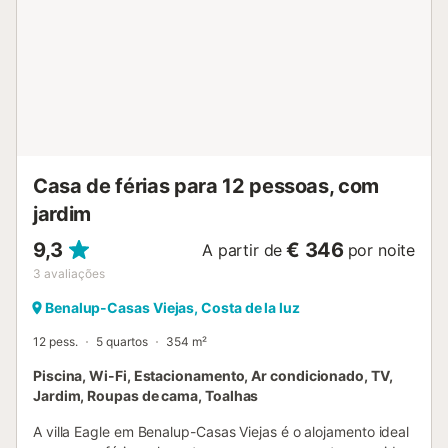
trilhos para caminhadas e natureza virgem. Faça uma
excursão à costa, a uma curta distância de carro, e
desfrute das belas praias da Costa de la Luz. A histórica
Cádis e a encantadora cidade de Vejer de la Frontera
também ficam perto e oferecem atrações culturais e
deliciosas especialidades regionais....
Casa de férias para 12 pessoas, com
jardim
9,3
€ 346
A partir de
por noite
3
avaliações
Benalup-Casas Viejas, Costa de la luz
12 pess.
5 quartos
354 m²
Piscina, Wi-Fi, Estacionamento, Ar condicionado, TV,
Jardim, Roupas de cama, Toalhas
A villa Eagle em Benalup-Casas Viejas é o alojamento ideal