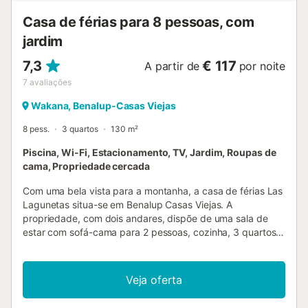
Casa de férias para 8 pessoas, com
jardim
7,3
€ 117
A partir de
por noite
7
avaliações
Wakana, Benalup-Casas Viejas
8 pess.
3 quartos
130 m²
Piscina, Wi-Fi, Estacionamento, TV, Jardim, Roupas de
cama, Propriedade cercada
Com uma bela vista para a montanha, a casa de férias Las
Lagunetas situa-se em Benalup Casas Viejas. A
propriedade, com dois andares, dispõe de uma sala de
estar com sofá-cama para 2 pessoas, cozinha, 3 quartos e
2 casas de banho, acomodando até 8 pessoas. Entre as
comodidades contam-se televisão, Wi-Fi e máquina de
lavar roupa. Este alojamento não dispõe de ar
Veja oferta
condicionado. A casa oferece duas varandas privadas ao
ar livre, ideais para relaxar ao fim do dia. Os hóspedes têm