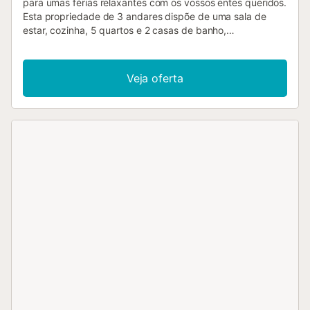
para umas férias relaxantes com os vossos entes queridos.
Esta propriedade de 3 andares dispõe de uma sala de
estar, cozinha, 5 quartos e 2 casas de banho,
acomodando até 12 pessoas. Entre as comodidades
adicionais encontram-se Wi-Fi, televisão, ar condicionado,
máquina de lavar roupa e secadora. Berço e cadeira alta
Veja oferta
estão disponíveis mediante pedido. Desfrutem de um oásis
privado com piscina, jardim, varanda, churrasqueira e
duche exterior neste alojamento de férias. Existe um lugar
de estacionamento na propriedade e estacionamento
gratuito na rua. São permitidos até 2 animais de
estimação. Não é permitido fumar nem realizar eventos....