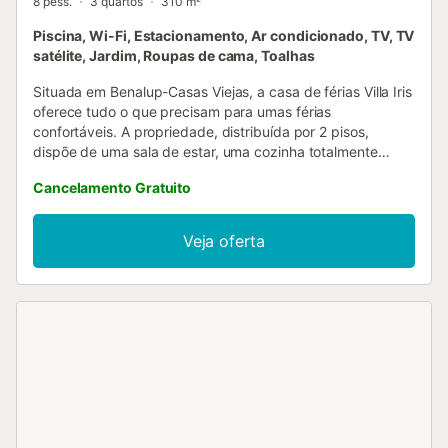
8 pess.
3 quartos
310 m²
Piscina, Wi-Fi, Estacionamento, Ar condicionado, TV, TV
satélite, Jardim, Roupas de cama, Toalhas
Situada em Benalup-Casas Viejas, a casa de férias Villa Iris
oferece tudo o que precisam para umas férias
confortáveis. A propriedade, distribuída por 2 pisos,
dispõe de uma sala de estar, uma cozinha totalmente
equipada, 3 quartos e 3 casas de banho, com capacidade
Cancelamento Gratuito
para acomodar até 8 pessoas. Entre os serviços adicionais
encontram-se Wi-Fi com espaço de trabalho dedicado,
televisão, ar condicionado, máquina de lavar roupa,
Veja oferta
máquina de secar roupa e toalhas de praia ou piscina.
Berço e cadeira alta estão disponíveis mediante pedido.
Aproveitem as comodidades exclusivas deste alojamento,
como piscina privada, jardim, varanda, barbecue e duche
exterior. Há um lugar de estacionamento na propriedade e
estacionamento gratuito na rua. É permitido um máximo de
um animal de estimação. Não é permitido fumar nem
realizar eventos....