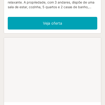
relaxante. A propriedade, com 3 andares, dispõe de uma
sala de estar, cozinha, 5 quartos e 2 casas de banho,
acomodando até 10 pessoas. Entre as comodidades
adicionais encontram-se Wi-Fi, televisão, ar condicionado,
máquina de lavar roupa, máquina de secar, toalhas de
Veja oferta
praia e de piscina. Também estão disponíveis um berço e
uma cadeira alta. Aproveitem um oásis privado com
piscina, jardim, varanda, churrasqueira e duche exterior
neste alojamento de férias. Há um lugar de
estacionamento disponível na propriedade e
estacionamento gratuito na rua. É permitido um máximo de
2 animais de estimação. Não é permitido fumar nem
realizar eventos....