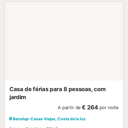
campo de golfe. Há um lugar de estacionamento na
propriedade e outro na garagem. É permitido um animal
de estimação. Toda a casa está distribuída num só piso,
tornando-a confortável e acessível. Não é permitido fumar
nem realizar eventos. Dispõem ainda de um sistema
prático de auto check-in....
Casa de férias para 8 pessoas, com
jardim
€ 264
A partir de
por noite
Benalup-Casas Viejas, Costa de la luz