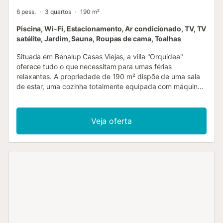
6 pess.
3 quartos
190 m²
Piscina, Wi-Fi, Estacionamento, Ar condicionado, TV, TV
satélite, Jardim, Sauna, Roupas de cama, Toalhas
Situada em Benalup Casas Viejas, a villa "Orquidea"
oferece tudo o que necessitam para umas férias
relaxantes. A propriedade de 190 m² dispõe de uma sala
de estar, uma cozinha totalmente equipada com máquina
de lavar loiça, 3 quartos, 2 casas de banho completas e
uma casa de banho adicional, acomodando até 6 pessoas.
Entre as comodidades adicionais encontram-se Wi-Fi de
Veja oferta
alta velocidade, ar condicionado e aquecimento (split em
cada quarto), máquina de lavar roupa, secadora e
televisão. Além disso, têm uma sauna privada para
desfrutar. Crianças são bem-vindas. O quarto 1 possui 2
beliches individuais, o quarto 2 tem uma cama queen-size
e o quarto 3 uma cama king-size. A villa oferece uma área
exterior privada com piscina, jardim, mobiliário de jardim,
terraço descoberto, terraço coberto, churrasqueira e
duche exterior. A piscina está disponível durante todo o
ano. Distâncias aproximadas de carro ou a pé: restaurante