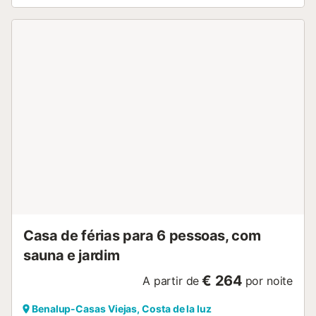
secar roupa e televisão por satélite. O quarto 1 tem duas
camas individuais, o quarto 2 tem duas camas individuais,
o quarto 3 tem duas camas individuais e o quarto 4 tem
duas camas individuais. O principal destaque deste
alojamento é a sua zona exterior privada com piscina
(aberta todo o ano), jardim, terraço descoberto, terraço
coberto, varanda, churrasqueira e duche exterior. Podem
desfrutar da piscina e passar uma tarde divertida em
família enquanto apreciam as vistas para as montanhas
próximas. Há estacionamento disponível na propriedade,
bem como estacionamento gratuito na rua. Não são
permitidos animais de estimação. O Wi-Fi é adequado
para videochamadas. As toalhas e os lençóis estão
incluídos, assim como toalhas de praia ou piscina....
Casa de férias para 6 pessoas, com
sauna e jardim
€ 264
A partir de
por noite
Benalup-Casas Viejas, Costa de la luz