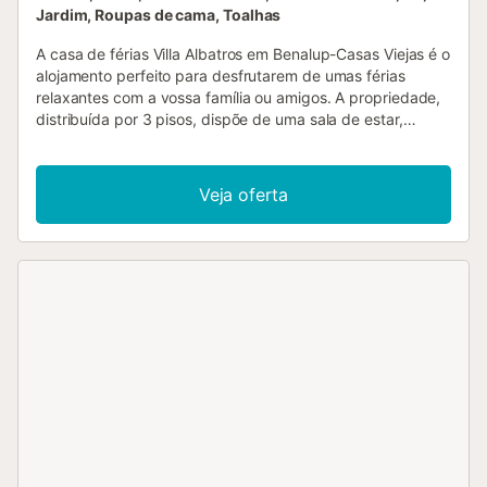
Jardim, Roupas de cama, Toalhas
A casa de férias Villa Albatros em Benalup-Casas Viejas é o
alojamento perfeito para desfrutarem de umas férias
relaxantes com a vossa família ou amigos. A propriedade,
distribuída por 3 pisos, dispõe de uma sala de estar,
cozinha equipada, 5 quartos e 3 casas de banho,
acomodando até 10 pessoas. Entre as comodidades
encontram-se Wi-Fi, televisão, ar condicionado, máquina
Veja oferta
de lavar roupa, máquina de secar, toalhas de praia e de
piscina. Berço e cadeira alta disponíveis mediante pedido.
Este alojamento não fornece toalhas de banho. No exterior
privado encontrarão piscina, jardim, varanda,
churrasqueira e duche exterior. Existe um lugar de
estacionamento na propriedade e estacionamento gratuito
na rua. É permitido um máximo de 2 animais de estimação.
Não é permitido fumar nem realizar eventos....