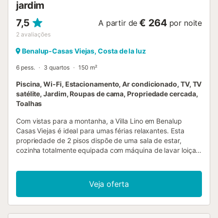
jardim
7,5
€ 264
A partir de
por noite
2
avaliações
Benalup-Casas Viejas, Costa de la luz
6 pess.
3 quartos
150 m²
Piscina, Wi-Fi, Estacionamento, Ar condicionado, TV, TV
satélite, Jardim, Roupas de cama, Propriedade cercada,
Toalhas
Com vistas para a montanha, a Villa Lino em Benalup
Casas Viejas é ideal para umas férias relaxantes. Esta
propriedade de 2 pisos dispõe de uma sala de estar,
cozinha totalmente equipada com máquina de lavar loiça,
3 quartos e 3 casas de banho, além de uma casa de
banho adicional, acomodando até 6 pessoas. Entre as
comodidades, encontram-se Wi-Fi de alta velocidade, ar
Veja oferta
condicionado, máquina de lavar roupa, secadora e
televisão por satélite. Também estão disponíveis berço e
cadeira alta para crianças. O grande destaque deste