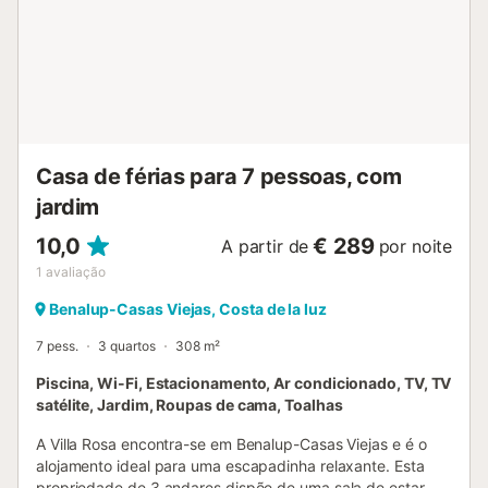
mais próximo a 349 m, café a 1,95 km, bar a 1,73 km,
supermercado a 1,62 km e praia de Zahara a 30,92 km. O
aeroporto mais próximo fica a 65 km. Existe
estacionamento gratuito na propriedade. Não são
permitidos animais de estimação. O Wi-Fi é adequado
para videochamadas. A propriedade não tem degraus e
possui acesso sem barreiras. Toalhas e lençóis estão
incluídos....
Casa de férias para 7 pessoas, com
jardim
10,0
€ 289
A partir de
por noite
1
avaliação
Benalup-Casas Viejas, Costa de la luz
7 pess.
3 quartos
308 m²
Piscina, Wi-Fi, Estacionamento, Ar condicionado, TV, TV
satélite, Jardim, Roupas de cama, Toalhas
A Villa Rosa encontra-se em Benalup-Casas Viejas e é o
alojamento ideal para uma escapadinha relaxante. Esta
propriedade de 3 andares dispõe de uma sala de estar,