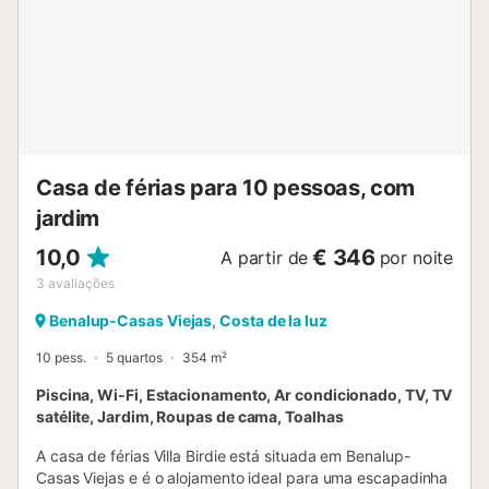
varanda e churrasqueira. Quanto à localização, o
restaurante mais próximo fica a 414 m, o café a 1,47 km, o
bar a 621 m e o supermercado a 1,09 km. A praia mais
próxima, Playa de Zahora, está a 31,68 km e o aeroporto
mais próximo a 64,3 km. Existe estacionamento gratuito
na rua. É permitida uma mascote no máximo. A piscina
está aberta todo o ano. Existem câmaras de segurança no
interior, mas estão sempre desligadas quando os
Casa de férias para 10 pessoas, com
hóspedes se encontram na propriedade. Toalhas e lençó...
jardim
10,0
€ 346
A partir de
por noite
3
avaliações
Benalup-Casas Viejas, Costa de la luz
10 pess.
5 quartos
354 m²
Piscina, Wi-Fi, Estacionamento, Ar condicionado, TV, TV
satélite, Jardim, Roupas de cama, Toalhas
A casa de férias Villa Birdie está situada em Benalup-
Casas Viejas e é o alojamento ideal para uma escapadinha