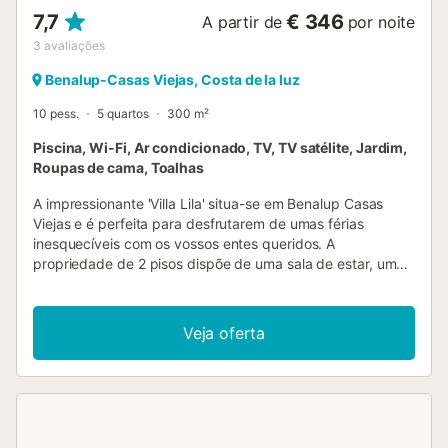
7,7
€ 346
A partir de
por noite
3
avaliações
Benalup-Casas Viejas, Costa de la luz
10 pess.
5 quartos
300 m²
Piscina, Wi-Fi, Ar condicionado, TV, TV satélite, Jardim,
Roupas de cama, Toalhas
A impressionante 'Villa Lila' situa-se em Benalup Casas
Viejas e é perfeita para desfrutarem de umas férias
inesquecíveis com os vossos entes queridos. A
propriedade de 2 pisos dispõe de uma sala de estar, uma
cozinha totalmente equipada com máquina de lavar loiça,
5 quartos e 5 casas de banho, assim como uma casa de
banho adicional, podendo acomodar até 10 pessoas. Os
Veja oferta
serviços adicionais incluem Wi-Fi de alta velocidade, ar
condicionado em toda a villa, aquecimento, máquina de
lavar roupa, máquina de secar roupa e televisão. O quarto
1 tem 2 camas individuais. O quarto 2 tem 2 camas
individuais. O quarto 3 tem 2 camas individuais. O quarto
4 tem 2 camas individuais. O quarto 5 tem 1 cama king-