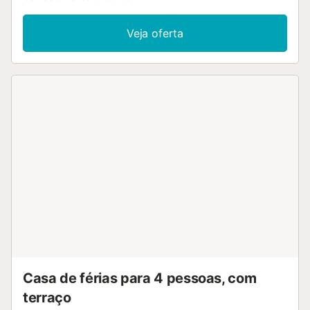
superior: 1 quarto com 2 camas. 1 quarto com 1 cama de casal. 
com 1 cama de casal e duche/WC (privado). Banheira/bidê/WC. 
Veja oferta
Churrasqueira, espreguiçadeira (2). Vista às montanhas e Camp
golfe. O alojamento dispõe de: máquina de lavar a roupa, secad
cadeirão para crianças, cama para crianças. Internet (Sem fio/ 
LAN [WLAN], grátis). Garagem nr 56. Por favor, a ter em conta:
para não fumadores. VUT/MA/06723
ESFCTU0000290280003527880000000000000000VUT/MA/96
Casa de férias para 4 pessoas, com
terraço