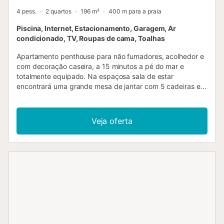
4 pess.
2 quartos
196 m²
400 m para a praia
Piscina, Internet, Estacionamento, Garagem, Ar
condicionado, TV, Roupas de cama, Toalhas
Apartamento penthouse para não fumadores, acolhedor e
com decoração caseira, a 15 minutos a pé do mar e
totalmente equipado. Na espaçosa sala de estar
encontrará uma grande mesa de jantar com 5 cadeiras e
dois sofás (de 2 e 3 lugares), uma mesa de centro,
ventoinha de teto com candeeiro e comando, DVD e
televisão com mais de 180 canais internacionais, incluindo
Veja oferta
inglês, alemão, francês e espanhol. O apartamento está
equipado com duas persianas elétricas e duas manuais, ar
condicionado e internet Wi-Fi gratuita (fibra). O design
pensado do apartamento oferece, na verdade, duas suites
independentes (dois quartos com casa de banho
privativa). No quarto principal há uma cama (180x200
cm), no outro existem duas camas individuais (90x190
cm). Ambos os quartos têm roupeiros embutidos e
ventoinha de teto com candeeiro e comando. A cozinha foi
completamente renovada em novembro de 2019 e está