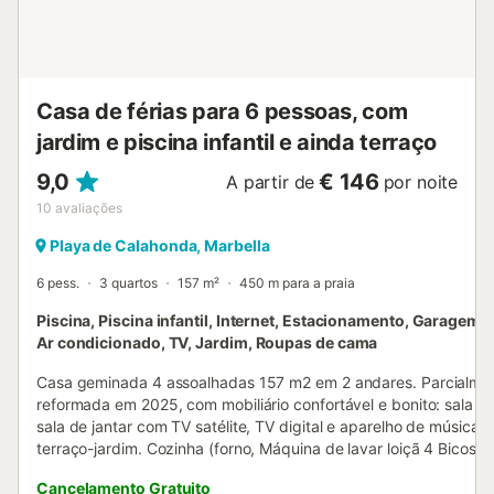
magníficas em qualquer clima. O complexo dispõe de uma
piscina comunitária e belos jardins bem cuidados, e não
fica longe de alguns dos bares e restaurantes de
Cabopino Golf. As belas praias e a marina de Cabo...
Casa de férias para 6 pessoas, com
jardim e piscina infantil e ainda terraço
9,0
€ 146
A partir de
por noite
10
avaliações
Playa de Calahonda, Marbella
6 pess.
3 quartos
157 m²
450 m para a praia
Piscina, Piscina infantil, Internet, Estacionamento, Garagem, 
Ar condicionado, TV, Jardim, Roupas de cama
Casa geminada 4 assoalhadas 157 m2 em 2 andares. Parcialme
reformada em 2025, com mobiliário confortável e bonito: sala de
sala de jantar com TV satélite, TV digital e aparelho de música, 
terraço-jardim. Cozinha (forno, Máquina de lavar loiçã 4 Bicos 
de indução, microondas, congelador). WC separado. Calefação e
Cancelamento Gratuito
ar condicionado, calefação por ar quente, aquecedor (200 litros