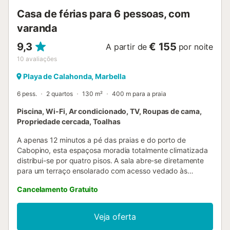
Casa de férias para 6 pessoas, com
varanda
9,3
€ 155
A partir de
por noite
10
avaliações
Playa de Calahonda, Marbella
6 pess.
2 quartos
130 m²
400 m para a praia
Piscina, Wi-Fi, Ar condicionado, TV, Roupas de cama,
Propriedade cercada, Toalhas
A apenas 12 minutos a pé das praias e do porto de
Cabopino, esta espaçosa moradia totalmente climatizada
distribui-se por quatro pisos. A sala abre-se diretamente
para um terraço ensolarado com acesso vedado às
piscinas comuns, e há ainda um jardim frontal seguro e
Cancelamento Gratuito
vedado. A cozinha está totalmente equipada com máquina
de lavar loiça, máquina de lavar roupa, micro-ondas,
forno/placa, máquina de café e chaleira, além de um
Veja oferta
prático balcão de serviço para a grande mesa de jantar