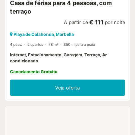
Casa de férias para 4 pessoas, com
corredor e...
terraço
€ 111
A partir de
por noite
Playa de Calahonda, Marbella
4 pess.
2 quartos
78 m²
350 m para a praia
Internet, Estacionamento, Garagem, Terraço, Ar
condicionado
Cancelamento Gratuito
Veja oferta