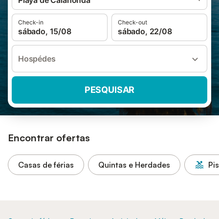
Playa de Calahonda
Check-in
Check-out
sábado, 15/08
sábado, 22/08
Hospédes
PESQUISAR
Encontrar ofertas
Casas de férias
Quintas e Herdades
Pi