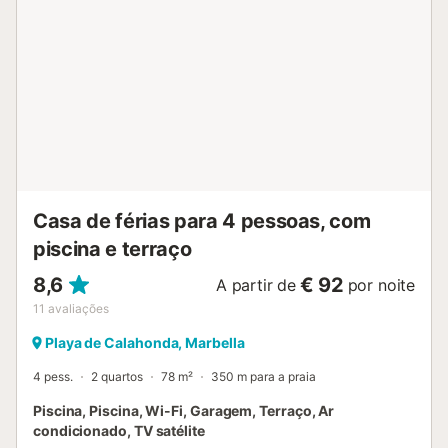
excelente clima da Costa del Sol faz desta propriedade o
local perfeito para as suas férias de sonho. Com uma
garagem para vários carros e estacionamento na rua,
todas as suas necessidades estão cobertas. Em cerca de
30 minutos pode chegar à capital costeira de Málaga e a
outras vilas encantadoras da província, como Estepona,
Ronda ou Casares, que fazem parte da 'Rota das Aldeias
Brancas'....
Casa de férias para 4 pessoas, com
piscina e terraço
8,6
€ 92
A partir de
por noite
11
avaliações
Playa de Calahonda, Marbella
4 pess.
2 quartos
78 m²
350 m para a praia
Piscina, Piscina, Wi-Fi, Garagem, Terraço, Ar
condicionado, TV satélite