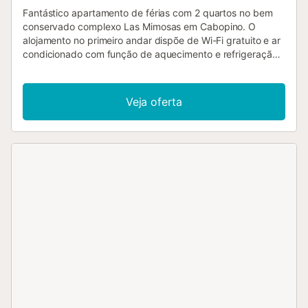
Fantástico apartamento de férias com 2 quartos no bem
conservado complexo Las Mimosas em Cabopino. O
alojamento no primeiro andar dispõe de Wi-Fi gratuito e ar
condicionado com função de aquecimento e refrigeração,
oferecendo uma ampla área de entrada com uma cozinha
totalmente equipada à direita. Há também uma lavandaria
separada. Em frente à cozinha encontra-se a área de
Veja oferta
jantar com uma mesa de jantar creme e quatro cadeiras,
um aparador de madeira, mesa de centro, dois grandes
sofás de dois lugares e uma televisão com Internet TV com
195 canais e um leitor de DVD com uma seleção de filmes.
No final do corredor fica o quarto principal com uma cama
de casal, mesa de cabeceira, roupeiros embutidos e uma
casa de banho privativa com banheira e chuveiro. O
segundo quarto tem duas camas de solteiro, uma mesa de
cabeceira e roupeiros embutidos. Há também uma
segunda casa de banho com banheira e chuveiro. A partir
do quarto principal e da sala de estar, tem acesso a um
terraço coberto, que pode ser totalmente fechado na
estação mais fria, se necessário. Uma mesa de jantar,
cadeiras, um sofá e poltronas esperam por si aqui, para
que possa relaxar com estilo e desfrutar das vistas