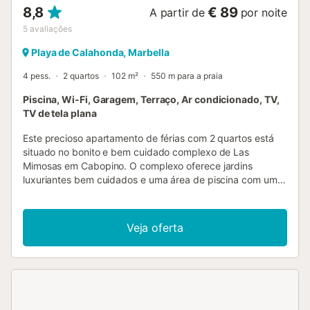
8,8
€ 89
A partir de
por noite
5
avaliações
Playa de Calahonda, Marbella
4 pess.
2 quartos
102 m²
550 m para a praia
Piscina, Wi-Fi, Garagem, Terraço, Ar condicionado, TV,
TV de tela plana
Este precioso apartamento de férias com 2 quartos está
situado no bonito e bem cuidado complexo de Las
Mimosas em Cabopino. O complexo oferece jardins
luxuriantes bem cuidados e uma área de piscina com uma
grande piscina e uma piscina infantil separada. Fica a
apenas 400 metros da praia e do porto de Cabopino,
onde pode ver os iates enquanto desfruta do restaurante
Veja oferta
e bar. O complexo fica a poucos minutos do campo de
golfe de Cabopino, para o qual o complexo tem vista. O
apartamento no primeiro andar oferece ar condicionado
(quente/frio), Wi-Fi gratuito e um grande terraço virado a
sul com vista para o mar e para a área da piscina. Ao
entrar na sala de estar, encontra uma mesa de jantar com