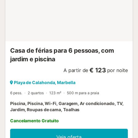
equipada com placa de indução, forno-micro-ondas
combinado, frigorífico/congelador, máquina de lavar loiça,
máquina de lavar roupa e outros pequenos
eletrodomésticos. As casas de banho foram
completamente renovadas em novembro de 2018 e
dispõem de banheira, duche de cabine e sanita. Existe
estacionamento amplo nas imediações e também a
possibilidade de utilizar o seu próprio lugar de
Casa de férias para 6 pessoas, com
estacionamento na garagem. Esta área é conhecida por
ter uma das praias mais bonitas da Costa del Sol. Em
jardim e piscina
Playa Las D...
€ 123
A partir de
por noite
Playa de Calahonda, Marbella
6 pess.
2 quartos
123 m²
500 m para a praia
Piscina, Piscina, Wi-Fi, Garagem, Ar condicionado, TV,
Jardim, Roupas de cama, Toalhas
Cancelamento Gratuito
Veja oferta