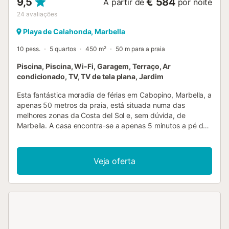
9,5
€ 584
A partir de
por noite
24
avaliações
Playa de Calahonda, Marbella
10 pess.
5 quartos
450 m²
50 m para a praia
Piscina, Piscina, Wi-Fi, Garagem, Terraço, Ar
condicionado, TV, TV de tela plana, Jardim
Esta fantástica moradia de férias em Cabopino, Marbella, a
apenas 50 metros da praia, está situada numa das
melhores zonas da Costa del Sol e, sem dúvida, de
Marbella. A casa encontra-se a apenas 5 minutos a pé do
fantástico e animado 'Puerto Deportivo de Cabopino' e
também a uma curta distância a pé da melhor praia da
Costa del Sol. Também a apenas 5 minutos de carro
Veja oferta
encontra-se um dos campos de golfe mais prestigiados da
costa. A moradia tem capacidade para 10 adultos, sendo
ideal para várias famílias ou uma família numerosa. Para
além das inigualáveis vistas para o mar e de um belo e
muito bem cuidado jardim rodeado de pinheiros, esta
maravilhosa moradia conta também com uma piscina
privada que poderá utilizar durante todo o ano. O