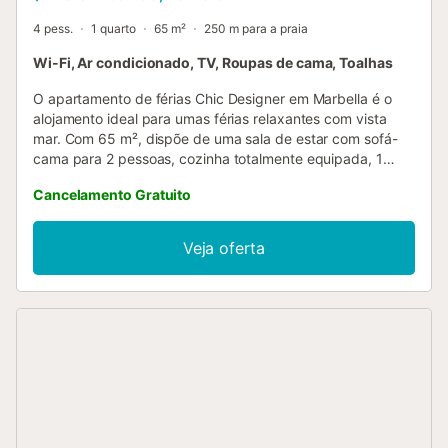
4 pess.
1 quarto
65 m²
250 m para a praia
Wi-Fi, Ar condicionado, TV, Roupas de cama, Toalhas
O apartamento de férias Chic Designer em Marbella é o
alojamento ideal para umas férias relaxantes com vista
mar. Com 65 m², dispõe de uma sala de estar com sofá-
cama para 2 pessoas, cozinha totalmente equipada, 1
quarto com vista para a Costa del Sol e 1 casa de banho,
Cancelamento Gratuito
acomodando até 4 pessoas. Inclui Wi-Fi de alta velocidade
(adequado para videochamadas) com espaço de trabalho
dedicado, televisão, ar condicionado, máquina de lavar
Veja oferta
roupa e secadora. O apartamento oferece ainda uma
pequena varanda privativa. Os transportes públicos
encontram-se a curta distância a pé. Aceita-se um animal
de estimação. O imóvel tem acesso sem degraus e o
edifício dispõe de elevador. Tenham em atenção que
durante a vossa estadia podem existir restrições
governamentais ao uso da água, o que poderá limitar o
uso da água da torneira. Em caso de perda das chaves,
será cobrada uma taxa extra pelo serviço de substituição
e gestão....