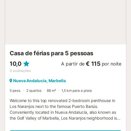
comunitários, piscina, parque infantil e campo de padel. A
sua proximidade ao Centro Comercial Centro Plaza e ao
Casino Marbella acrescenta um atrativo adicional. Puerto
Banús é conhecido pela sua vibrante vida social e pelo seu
ambiente luxuoso. Aqui, pode desfrutar de uma vasta
gama de atividades e locais de interesse, como a famosa
marina, praias deslumbrantes, centros comerciais, clubes
de praia, restaurantes, caf...
Casa de férias para 5 pessoas
10,0
€ 115
A partir de
por noite
3
avaliações
Nueva Andalucía, Marbella
5 pess.
2 quartos
88 m²
1,5 km para a praia
Welcome to this top renovated 2-bedroom penthouse in
Los Naranjos next to the famous Puerto Banús.
Conveniently located in Nueva Andalucía, also known as
the Golf Valley of Marbella, Los Naranjos neighborhood is
steeped in serenity and set in a green and white stunning
landscape under a luminous sky. Both peace of mind and