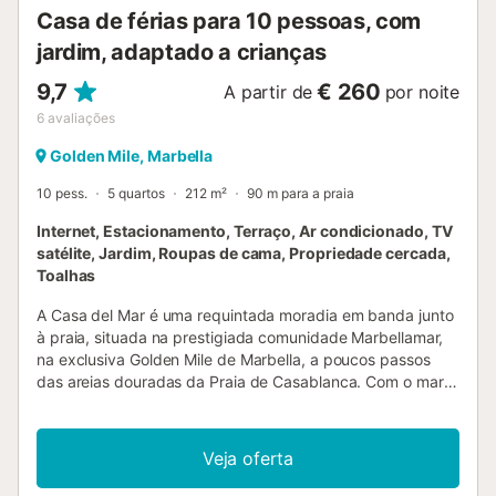
Casa de férias para 10 pessoas, com
jardim, adaptado a crianças
9,7
€ 260
A partir de
por noite
6
avaliações
Golden Mile, Marbella
10 pess.
5 quartos
212 m²
90 m para a praia
Internet, Estacionamento, Terraço, Ar condicionado, TV
satélite, Jardim, Roupas de cama, Propriedade cercada,
Toalhas
A Casa del Mar é uma requintada moradia em banda junto
à praia, situada na prestigiada comunidade Marbellamar,
na exclusiva Golden Mile de Marbella, a poucos passos
das areias douradas da Praia de Casablanca. Com o mar à
porta e atrações de classe mundial ao seu alcance, esta
elegante residência de três pisos oferece o melhor estilo
de vida costeiro de Marbella — sofisticado, relaxado e
Veja oferta
impecavelmente requintado. Por favor, note: Marbellamar
é um enclave pacífico e residencial de elegantes moradias