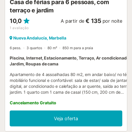
Casa de férias para 6 pessoas, com
terraço e jardim
10,0
€ 135
A partir de
por noite
1
avaliação
Nueva Andalucía, Marbella
6 pess.
3 quartos
80 m²
850 m para a praia
Piscina, Internet, Estacionamento, Terraço, Ar condicionado, 
Jardim, Roupas de cama
Apartamento de 4 assoalhadas 80 m2, em andar baixo/ no térr
mobiliário funcional e confortável: sala de estar/ sala de jantar 
digital, ar condicionado e calefação a ar quente, saída ao terraç
jardim. 1 quarto com 1 cama de casal (150 cm, 200 cm de
comprimento), ar condicionado. 1 quarto com 1 cama de puxar (
Cancelamento Gratuito
2 x 80 cm, 190 cm de comprimento). 1 quarto com 1 cama de c
(150 cm, 190 cm de comprimento). Cozinha (Máquina de lavar l
placas de vitrocerâmica, torradeira, chaleira, microondas, conge
Veja oferta
banheiras/bidês/WC. Terraço. Móveis de terraço, churrasqueira. 
piscina e ao jardim. O alojamento dispõe de: máquina de lavar a