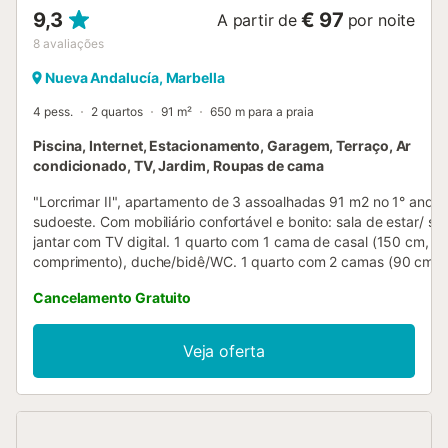
9,3
€ 97
A partir de
por noite
8
avaliações
Nueva Andalucía, Marbella
4 pess.
2 quartos
91 m²
650 m para a praia
Piscina, Internet, Estacionamento, Garagem, Terraço, Ar
condicionado, TV, Jardim, Roupas de cama
"Lorcrimar II", apartamento de 3 assoalhadas 91 m2 no 1° andar
sudoeste. Com mobiliário confortável e bonito: sala de estar/ sa
jantar com TV digital. 1 quarto com 1 cama de casal (150 cm, 
comprimento), duche/bidê/WC. 1 quarto com 2 camas (90 cm, 
de comprimento). Cozinha (forno, 4 placas de vitrocerâmica,
Cancelamento Gratuito
microondas, congelador). Banheira/bidê/WC. Ar condicionado, 
por ar quente. Terraço. Móveis de terraço. O alojamento dispõe 
máquina de lavar a roupa. Internet (Sem fio/ Wireless LAN [WLA
Veja oferta
grátis). Vaga de estacionamento nr 13. VUT/MA/35948
ESFCNT0000290410004777250000000000000000VUT/MA/35