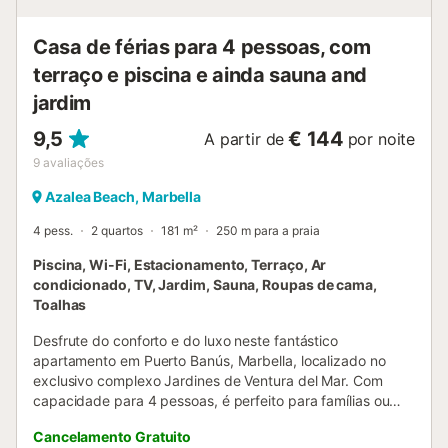
distância de carro dos campos de golfe, restaurantes e
clubes ...
Casa de férias para 4 pessoas, com
terraço e piscina e ainda sauna and
jardim
9,5
€ 144
A partir de
por noite
9
avaliações
Azalea Beach, Marbella
4 pess.
2 quartos
181 m²
250 m para a praia
Piscina, Wi-Fi, Estacionamento, Terraço, Ar
condicionado, TV, Jardim, Sauna, Roupas de cama,
Toalhas
Desfrute do conforto e do luxo neste fantástico
apartamento em Puerto Banús, Marbella, localizado no
exclusivo complexo Jardines de Ventura del Mar. Com
capacidade para 4 pessoas, é perfeito para famílias ou
amigos que procuram umas férias relaxantes perto da
Cancelamento Gratuito
praia. Este apartamento de 181 m² no rés-do-chão dispõe