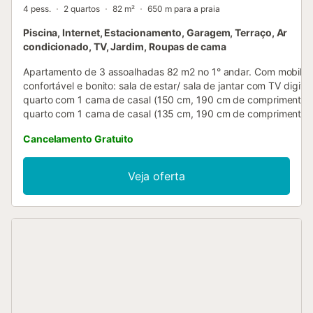
4 pess.
2 quartos
82 m²
650 m para a praia
Piscina, Internet, Estacionamento, Garagem, Terraço, Ar
condicionado, TV, Jardim, Roupas de cama
Apartamento de 3 assoalhadas 82 m2 no 1° andar. Com mobiliár
confortável e bonito: sala de estar/ sala de jantar com TV digital.
quarto com 1 cama de casal (150 cm, 190 cm de comprimento).
quarto com 1 cama de casal (135 cm, 190 cm de comprimento)
Cozinha (forno, Máquina de lavar loiçã 4 placas de vitrocerâmic
Cancelamento Gratuito
microondas, congelador). Banheira/bidê/WC. Ar condicionado,
calefação por ar quente. Terraço 10 m2. Móveis de terraço. Vist
piscina e ao jardim. O alojamento dispõe de: máquina de lavar a
Veja oferta
Internet (Sem fio/ Wireless LAN [WLAN], grátis). Vaga de
estacionamento nr 59. VUT/MA/03418
ESFCTU0000290410004775100000000000000000VUT/MA/03