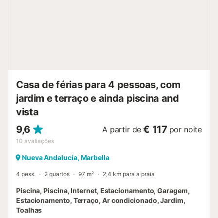
praças românticas. Descubra boutiques exclusivas ou
experimente a variada gastronomia da região, famosa
pelas suas delícias culinárias. Os entusiastas do golfe
também ficarão satisfeitos. A região oferece inúmeros
campos de golfe de primeira classe....
Casa de férias para 4 pessoas, com
jardim e terraço e ainda piscina and
vista
9,6
€ 117
A partir de
por noite
10
avaliações
Nueva Andalucía, Marbella
4 pess.
2 quartos
97 m²
2,4 km para a praia
Piscina, Piscina, Internet, Estacionamento, Garagem,
Estacionamento, Terraço, Ar condicionado, Jardim,
Toalhas