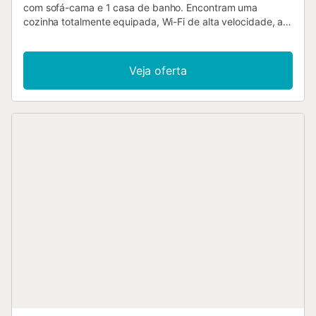
com sofá-cama e 1 casa de banho. Encontram uma
cozinha totalmente equipada, Wi-Fi de alta velocidade, ar
condicionado, TV, máquina de lavar roupa, secadora,
ventoinha, máquina de café com chaleira e espaço de
trabalho dedicado. Podem optar por self check-in prático
Veja oferta
ou receção presencial. No vosso balcão privado, usufruem
de vistas para o mar. A localização é ideal, perto da praia e
de transportes públicos. Aceitam-se até 2 animais de
estimação durante a vossa estadia. Eventos não são
permitidos na propriedade. Toalhas de praia estão
disponíveis para vosso conforto. Existem equipamentos de
gravação de vídeo e áudio nas áreas comuns do edifício....