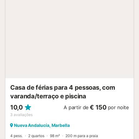
zona de piscina privada, proporcionando uma mistura
perfeita de vida interior e exterior. Ao entrar no quarto
principal, encontrará uma cama grande e confortável, uma
televisão Smart TV grande na parede para desfrutar de
um descanso prolongado ao fim de semana, e um closet, o
que significa bastante espaço de arrumação e todo o
tempo do mundo para ponderar as suas opções antes de
se dirigir às áreas vizinhas de Nueva Andalucia ou Puerto
Banus para uma refeição ou uma saída à noite. Existem
portas de correr para o terraço. O segundo quarto é
igualmente confortável e acolhedor e também tem acesso
ao terraço, no entanto, a sua casa de banho é separada. O
apartamento beneficia de ar condicionado com contr...
Casa de férias para 4 pessoas, com
varanda/terraço e piscina
10,0
€ 150
A partir de
por noite
3
avaliações
Nueva Andalucía, Marbella
4 pess.
2 quartos
98 m²
200 m para a praia