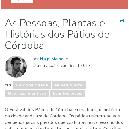
Córdoba provincia
Córdoba cidade
As Pessoas, Plantas e
Eventos locais
Museu & Arte
Natureza e ar livre
Histórias dos Pátios de
Córdoba
por
Hugo Mamede
Última atualização:
6 set 2017
em
Córdoba cidade
Museu & Arte
Natureza e ar livre
Eventos locais
O Festival dos Pátios de Córdoba é uma tradição histórica
da cidade andaluza de Córdoba. Os pátios referem-se aos
pequenos jardins privados que costumam estar escondidos
pelas paredes e portões das casas nesta cidade. Os pátios