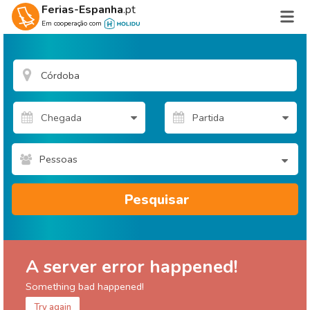
Ferias-Espanha
.pt
Em cooperação com
Pessoas
Pesquisar
A server error happened!
Something bad happened!
Try again