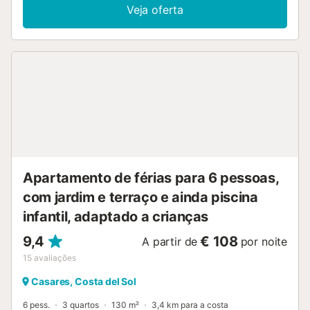
que precisa para uma estadia confortável. O apartamento
Veja oferta
consiste numa sala de estar com sofá-cama, TV (apenas
canais espanhóis), área de jantar para 4 pessoas. Cozinha
totalmente equipada com máquina de lavar roupa e
máquina de lavar loiça, quarto com cama de casal e uma
casa de banho com chuveiro. Ar condicionado
(quente/frio) instalado na sala de estar, Wi-Fi de alta
velocidade. ATENÇÃO: O apartamento está localizado no
1º andar sem elevador (4 lances de escada com um total
de 32 degraus para subir). NÃO há varanda/terraço no
apartamento. Base perfeita para casais ou famílias com
crianças desfrutarem de todos os serviços, restaurantes e
praias que Fuengirola tem para oferecer!...
Apartamento de férias para 6 pessoas,
com jardim e terraço e ainda piscina
infantil, adaptado a crianças
9,4
€ 108
A partir de
por noite
15
avaliações
Casares, Costa del Sol
6 pess.
3 quartos
130 m²
3,4 km para a costa