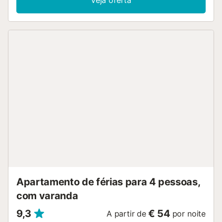
Veja oferta
berço também está disponível. Este aluguer de férias
oferece uma área exterior privada com um terraço coberto
e comodidades para churrascos. Esta propriedade dispõe
de acesso a uma área exterior partilhada com uma piscina
e um jardim. A propriedade está localizada perto da praia.
Não são permitidos animais de estimação, fumar e
celebrar eventos. Por favor, note que poderá haver
regulamentos governamentais sobre a água em vigor na
altura da sua visita, o que poderá afetar a utilização da
piscina, a rega do jardim ou limitar a utilização da água da
torneira....
Apartamento de férias para 4 pessoas,
com varanda
9,3
€ 54
A partir de
por noite