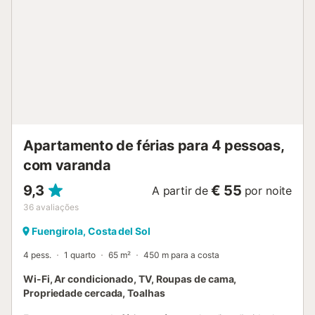
devolvam talheres, pratos, panelas e outros utensílios de
cozinha limpos e nos respetivos lugares, tal como
encontrados à chegada. Durante a vossa estadia, poderão
existir restrições governamentais ao uso da água,
podendo afetar a piscina, rega do jardim ou limitar o uso
da água da torneira....
Apartamento de férias para 4 pessoas,
com varanda
9,3
€ 55
A partir de
por noite
36
avaliações
Fuengirola, Costa del Sol
4 pess.
1 quarto
65 m²
450 m para a costa
Wi-Fi, Ar condicionado, TV, Roupas de cama,
Propriedade cercada, Toalhas