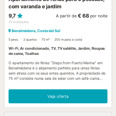
Mar ...
com varanda e jardim
9,7
€ 68
A partir de
por noite
22
avaliações
Benalmádena, Costa del Sol
5 pess.
2 quartos
75 m²
200 m para a costa
Wi-Fi, Ar condicionado, TV, TV satélite, Jardim, Roupas
de cama, Toalhas
O apartamento de férias "Steps from Puerto Marina" em
Benalmádena é o alojamento perfeito para umas férias
sem stress com os seus entes queridos. A propriedade de
75 m² consiste numa sala de estar com um sofá-cama
para uma pessoa, uma cozinha totalmente equipada, 2
quartos e 1 casa de banho, e pode, portanto, acomodar 5
pessoas. Outras comodidades incluem Wi-Fi de alta
Veja oferta
velocidade, ar condicionado, uma máquina de lavar roupa,
bem como uma televisão inteligente com serviços de
streaming. Uma cama de bebé e uma cadeira alta estão
também disponíveis por uma taxa adicional. O ponto alto