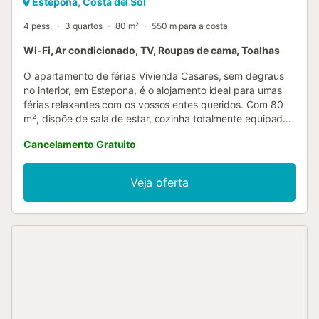
Estepona, Costa del Sol
4 pess.
3 quartos
80 m²
550 m para a costa
Wi-Fi, Ar condicionado, TV, Roupas de cama, Toalhas
O apartamento de férias Vivienda Casares, sem degraus
no interior, em Estepona, é o alojamento ideal para umas
férias relaxantes com os vossos entes queridos. Com 80
m², dispõe de sala de estar, cozinha totalmente equipada,
3 quartos e 1 casa de banho, acomodando até 4 pessoas.
Cancelamento Gratuito
Inclui Wi-Fi, smart TV com serviços de streaming, ar
condicionado, máquina de lavar roupa e toalhas de praia
ou piscina. Para famílias com crianças pequenas, estão
Veja oferta
disponíveis berço e cadeira alta. A propriedade situa-se no
centro histórico, perto da praia, a apenas 10 minutos a pé,
e existe um campo de ténis a 15 minutos a caminhar.
Aceita-se um animal de estimação. Não é permitido fumar
nem realizar festas. A janela do quarto dá para uma rua
tranquila, proporcionando um ambiente relaxante durante
toda a estadia....