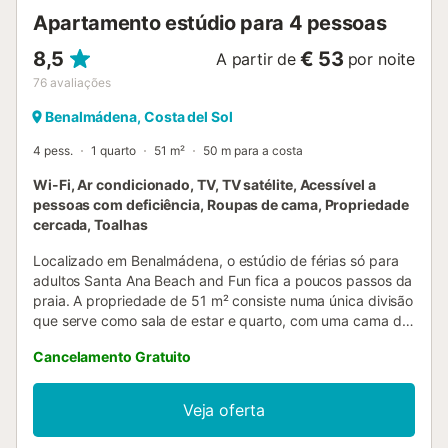
restrições governamentais ao uso de água ...
Apartamento estúdio para 4 pessoas
8,5
€ 53
A partir de
por noite
76
avaliações
Benalmádena, Costa del Sol
4 pess.
1 quarto
51 m²
50 m para a costa
Wi-Fi, Ar condicionado, TV, TV satélite, Acessível a
pessoas com deficiência, Roupas de cama, Propriedade
cercada, Toalhas
Localizado em Benalmádena, o estúdio de férias só para
adultos Santa Ana Beach and Fun fica a poucos passos da
praia. A propriedade de 51 m² consiste numa única divisão
que serve como sala de estar e quarto, com uma cama de
casal e um sofá-cama para duas pessoas. Dispõe ainda de
Cancelamento Gratuito
uma cozinha totalmente equipada com máquina de lavar
loiça e uma casa de banho. O estúdio acomoda até quatro
hóspedes. Entre as comodidades adicionais encontram-se
Veja oferta
Wi-Fi de alta velocidade (adequado para videochamadas)
com espaço de trabalho dedicado para teletrabalho, ar