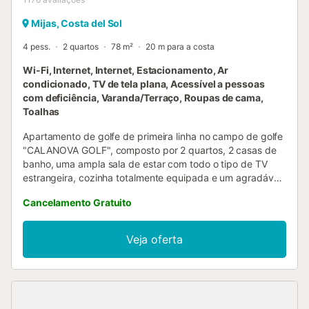
Mijas, Costa del Sol
4 pess.
2 quartos
78 m²
20 m para a costa
Wi-Fi, Internet, Internet, Estacionamento, Ar
condicionado, TV de tela plana, Acessível a pessoas
com deficiência, Varanda/Terraço, Roupas de cama,
Toalhas
Apartamento de golfe de primeira linha no campo de golfe
"CALANOVA GOLF", composto por 2 quartos, 2 casas de
banho, uma ampla sala de estar com todo o tipo de TV
estrangeira, cozinha totalmente equipada e um agradável
terraço, a urbanização, de uso privado e segurança
Cancelamento Gratuito
privada, fica apenas a 10 minutos das famosas Marbella e
Fuengirola, bem como a 25 minutos do aeroporto
internacional de Málaga.Em Mijas Costa, no coração da
Veja oferta
Costa del Sol, o Calanova GRAND Golf tem uma
localização única e privilegiada, rodeado por instalações
recreativas como a marina, a escola de ténis Club del Sol
com 12 campos profissionais e a emblemática Cala de
Mijas... Juntamente com vistas espectaculares sobre o