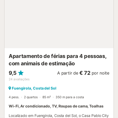
"Torreblanca", a 150 m de distância. O próximo
supermercado fica a 500 m de distância. Um lugar de
estacionamento está disponível numa garagem. Há
estacionamento gratuito disponível na rua. Não são
permitidos animais de estimação. O Wi-Fi é adequado
para chamadas de vídeo. Há uma taxa para o check-in
tardio após as 23 horas, que é paga em dinheiro à
chegada. A piscina está aberta todo o ano. Esta é uma
comunidade tranquila, por favor respeite os seus vizinhos.
As festas não são permitidas. Está disponível um elevador
Apartamento de férias para 4 pessoas,
no edifício. São fornecidas toalhas de praia/piscina....
com animais de estimação
9,5
€ 72
A partir de
por noite
24
avaliações
Fuengirola, Costa del Sol
4 pess.
2 quartos
85 m²
350 m para a costa
Wi-Fi, Ar condicionado, TV, Roupas de cama, Toalhas
Localizado em Fuengirola, Costa del Sol, o Casa Pablo City