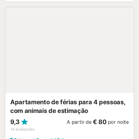
condicionado, aquecimento, máquina de lavar roupa e
smart TV com serviços de streaming. Berço e cadeira alta
também estão disponíveis. O apartamento oferece
terraços partilhados (abertos e cobertos) onde podem
relaxar ao final do dia. Existe um grande terraço com
vistas deslumbrantes mesmo em frente à praia. Distâncias:
bar mais próximo a 2 m, café a 2 m, praia (Playa de Santa
Ana) a 50 m, restaurante a 6 m, supermercado a 362 m,
campo de golfe a 5,4 km e aeroporto a 11,7 km. A
propriedade tem acesso sem degraus em toda a
extensão. Não são permitidos animais de estimação,
festas ou eventos. É permitido fumar apenas no terraço,
não no interior. Apenas adultos podem ser acomodados.
Existe uma câmara no terraço virada para a rua. Tenham
em atenção que podem existir restrições governamentais
de água durante a vossa estadia, o que pode afet...
Apartamento de férias para 4 pessoas,
com animais de estimação
9,3
€ 80
A partir de
por noite
14
avaliações