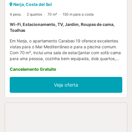
Nerja, Costa del Sol
4 pess.
2 quartos
70 m²
150 m para a costa
Wi-Fi, Estacionamento, TV, Jardim, Roupas de cama,
Toalhas
Em Nerja, o apartamento Carabeo 19 oferece excelentes
vistas para o Mar Mediterrâneo e para a piscina comum.
Com 70 m², inclui uma sala de estar/jantar com sofá-cama
para uma pessoa, cozinha bem equipada, dois quartos,
uma casa de banho completa e um WC adicional,
Cancelamento Gratuito
acomodando até cinco pessoas. Dispõem de Wi-Fi com
espaço de trabalho dedicado, ar condicionado na sala e
ventoinhas de teto nos quartos. Berço e cadeira alta estão
Veja oferta
disponíveis mediante pedido prévio e mediante
pagamento adicional. O apartamento dispõe de jardim e
piscina partilhados. A propriedade está situada perto da
praia. Existe um lugar de estacionamento disponível nas
instalações, mas não garantido. Famílias com crianças são
bem-vindas e é permitido um cão. Não é permitido fumar
nem realizar festas. Antes do check-out, pedimos que
esvaziem os caixotes do lixo, limpem a máquina de café e