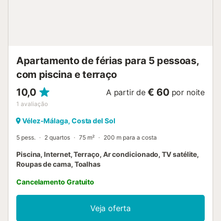
cadeira alta disponíveis mediante pedido. A propriedade
tem o acesso sem degraus (mas há um pequeno degrau
para aceder o terraço). A propriedade tem o interior sem
degraus. Um ascensor está disponível...
Apartamento de férias para 5 pessoas,
com piscina e terraço
10,0
€ 60
A partir de
por noite
1
avaliação
Vélez-Málaga, Costa del Sol
5 pess.
2 quartos
75 m²
200 m para a costa
Piscina, Internet, Terraço, Ar condicionado, TV satélite,
Roupas de cama, Toalhas
Cancelamento Gratuito
Veja oferta