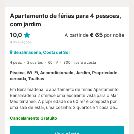
rega dos jardins ou limitar o consumo de água da
torneira....
Apartamento de férias para 4 pessoas,
com jardim
10,0
€ 65
A partir de
por noite
4
avaliações
Benalmádena, Costa del Sol
4 pess.
2 quartos
60 m²
300 m para a costa
Piscina, Wi-Fi, Ar condicionado, Jardim, Propriedade
cercada, Toalhas
Em Benalmádena, o apartamento de férias Apartamento
Benalmadena 2 oferece uma excelente vista para o Mar
Mediterrâneo. A propriedade de 60 m² é composta por
uma sala de estar, uma cozinha, 2 quartos e 1 casa de
banho e pode, portanto, acomodar 4 pessoas. As
Cancelamento Gratuito
comodidades adicionais incluem Wi-Fi com um espaço de
trabalho dedicado para escritório em casa, ar
condicionado, bem como uma máquina de lavar roupa. Um