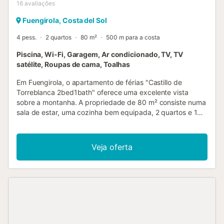
16
avaliações
Fuengirola, Costa del Sol
4 pess.
2 quartos
80 m²
500 m para a costa
Piscina, Wi-Fi, Garagem, Ar condicionado, TV, TV
satélite, Roupas de cama, Toalhas
Em Fuengirola, o apartamento de férias "Castillo de
Torreblanca 2bed1bath" oferece uma excelente vista
sobre a montanha. A propriedade de 80 m² consiste numa
sala de estar, uma cozinha bem equipada, 2 quartos e 1
casa de banho, e pode por isso acomodar 4 pessoas.
Outras comodidades incluem Wi-Fi de alta velocidade com
um espaço de trabalho dedicado ao trabalho em casa, ar
Veja oferta
condicionado, aquecimento, uma máquina de lavar roupa,
bem como uma TV. Uma cama de bebé e uma cadeira alta
estão também disponíveis por uma taxa adicional. O
apartamento de férias possui uma área exterior privada
com um terraço aberto e uma varanda. A propriedade tem
acesso a uma área exterior partilhada que inclui uma
piscina vedada e um duche exterior. A praia fica a 500 m
de distância. A estação de comboio mais próxima é