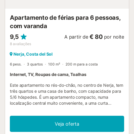
localização é excecional, a apenas 80 metros da praia. O
centro de Fuengirola, com a Praça da Constituição, fica a
5 minutos a pé, enquanto a estação de autocarros ...
Apartamento de férias para 6 pessoas,
com varanda
9,5
€ 80
A partir de
por noite
8
avaliações
Nerja, Costa del Sol
6 pess.
3 quartos
100 m²
200 m para a costa
Internet, TV, Roupas de cama, Toalhas
Este apartamento no rés-do-chão, no centro de Nerja, tem
três quartos e uma casa de banho, com capacidade para
5/6 hóspedes. É um apartamento compacto, numa
localização central muito conveniente, a uma curta
distância a pé da praia e do centro de Nerja, com a sua
incrível variedade de lojas, bares e restaurantes. A
propriedade pode ser acedida por escadas ou elevador. O
Veja oferta
alojamento está equipado com as seguintes comodidades:
Exterior: Varanda com mobiliário de exterior. Interior: