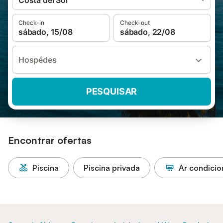
Costa del Sol
Check-in
Check-out
sábado, 15/08
sábado, 22/08
Hospédes
PESQUISAR
Encontrar ofertas
Piscina
Piscina privada
Ar condici