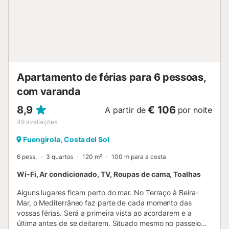
montanhas enquanto desfruta de um aperitivo no seu
terraço. Características do apartamento: Três quartos
espaçosos. Duas casas de banho modernas (uma com
duche, uma com banheira). Cozinha totalmente equipada
(máquina de lavar loiça, micro-ondas, forno, máquina de
lavar roupa). Mobiliário de terraço e espreguiçadeiras para
o seu conforto. Dois luga...
Apartamento de férias para 6 pessoas,
com varanda
8,9
€ 106
A partir de
por noite
49
avaliações
Fuengirola, Costa del Sol
6 pess.
3 quartos
120 m²
100 m para a costa
Wi-Fi, Ar condicionado, TV, Roupas de cama, Toalhas
Alguns lugares ficam perto do mar. No Terraço à Beira-
Mar, o Mediterrâneo faz parte de cada momento das
vossas férias. Será a primeira vista ao acordarem e a
última antes de se deitarem. Situado mesmo no passeio