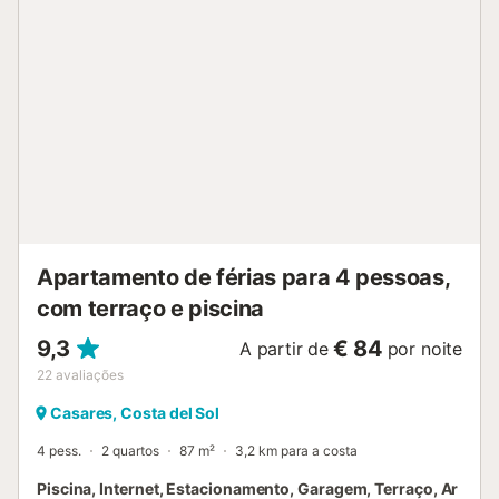
Mediterrâneo e o campo de golfe, o complexo tem duas
piscinas, campos de padel, bar-restaurante de verão,
concierge e extensas áreas ajardinadas com vegetação
subtropical....
Apartamento de férias para 4 pessoas,
com terraço e piscina
9,3
€ 84
A partir de
por noite
22
avaliações
Casares, Costa del Sol
4 pess.
2 quartos
87 m²
3,2 km para a costa
Piscina, Internet, Estacionamento, Garagem, Terraço, Ar