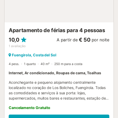
Localização ideal: 50 minutos do aeroporto de Málaga, 25
minutos de Marbella e 30 minutos de Gibraltar. Informação
importante: lagoa encerrada de 4 a 18 de janeiro.
Proximidade de cidades emblemáticas como Córdoba,
Nerja, Granada, Casares, Ronda, Mijas e até a esplêndida
Apartamento de férias para 4 pessoas
Sevilha a apenas duas horas. Num am...
10,0
€ 50
A partir de
por noite
1
avaliação
Fuengirola, Costa del Sol
4 pess.
1 quarto
40 m²
250 m para a costa
Internet, Ar condicionado, Roupas de cama, Toalhas
Aconchegante e pequeno alojamento centralmente
localizado no coração de Los Boliches, Fuengirola. Todas
as comodidades e serviços à sua porta: lojas,
supermercados, muitos bares e restaurantes, estação de
comboios, autocarros. As melhores praias da zona - a 2
Cancelamento Gratuito
minutos a pé. Apartamento luminoso recentemente
renovado, decorado com carinho e equipado com tudo o