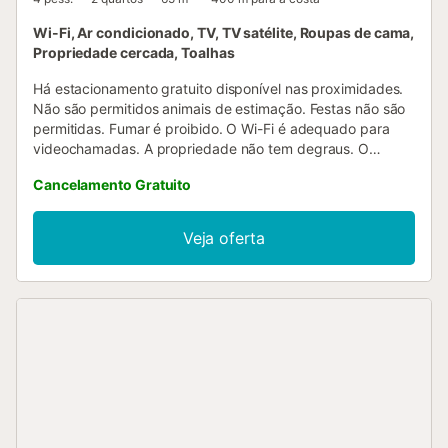
Wi-Fi, Ar condicionado, TV, TV satélite, Roupas de cama,
Propriedade cercada, Toalhas
Há estacionamento gratuito disponível nas proximidades.
Não são permitidos animais de estimação. Festas não são
permitidas. Fumar é proibido. O Wi-Fi é adequado para
videochamadas. A propriedade não tem degraus. O
terraço no topo do edifício é partilhado com o
Cancelamento Gratuito
apartamento vizinho, mas cada unidade dispõe da sua
própria zona delimitada e mobilada com espreguiçadeiras,
cadeiras, mesa, chapéu de sol e estendal, separada por
Veja oferta
um toldo lateral para maior privacidade. Por motivos de
higiene, as capas têxteis da sala (sofá e poltronas) são
trocadas entre hóspedes....