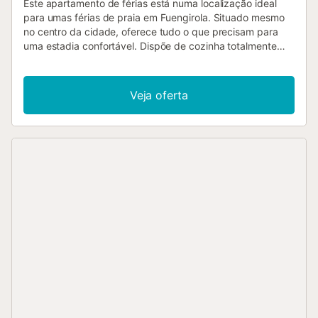
Este apartamento de férias está numa localização ideal
para umas férias de praia em Fuengirola. Situado mesmo
no centro da cidade, oferece tudo o que precisam para
uma estadia confortável. Dispõe de cozinha totalmente
equipada, sala de estar/jantar, casa de banho e 1 quarto.
Alojamento para até 4 pessoas. Inclui ar condicionado a
funcionar com moedas na sala e no quarto, Wi-Fi, televisão
Veja oferta
e leitor de DVD. A varanda privada, com mesa e cadeiras,
é perfeita para desfrutar de vistas fantásticas sobre a
cidade e aproveitar as noites quentes a ver o pôr do sol.
Tem ainda cobertura de terraço. A praia de Fuengirola fica
a poucos minutos a pé. Cafés, bares e restaurantes estão
a 1-2 minutos a pé (30–400 m), e o supermercado mais
próximo a 2 minutos (400 m). O Aeroporto de Málaga fica
a 20 minutos de carro (27 km). Autocarros para várias
zonas dentro e fora de Fuengirola estão mesmo em frente,
junto à estação de comboios. A localização central
permite-vos sentir a energia vibrante do bairro,
especialmente aos fins de semana. Não são permitidos
animais de estimação. O edifício dispõe de elevador. Berço
disponível; cadeira alta não fornecida. Tenham em atenção
que poderão existir restrições governamentais de água
durante a vossa estadia, podendo afetar o uso da piscina,