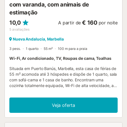
com varanda, com animais de
estimação
10,0
€ 160
A partir de
por noite
5
avaliações
Nueva Andalucía, Marbella
3 pess.
1 quarto
55 m²
100 m para a praia
Wi-Fi, Ar condicionado, TV, Roupas de cama, Toalhas
Situada em Puerto Banús, Marbella, esta casa de férias de
55 m² acomoda até 3 hóspedes e dispõe de 1 quarto, sala
com sofá-cama e 1 casa de banho. Encontram uma
cozinha totalmente equipada, Wi-Fi de alta velocidade, ar
condicionado, TV, máquina de lavar roupa, secadora,
ventoinha, máquina de café com chaleira e espaço de
trabalho dedicado. Podem optar por self check-in prático
Veja oferta
ou receção presencial. No vosso balcão privado, usufruem
de vistas para o mar. A localização é ideal, perto da praia e
de transportes públicos. Aceitam-se até 2 animais de
estimação durante a vossa estadia. Eventos não são