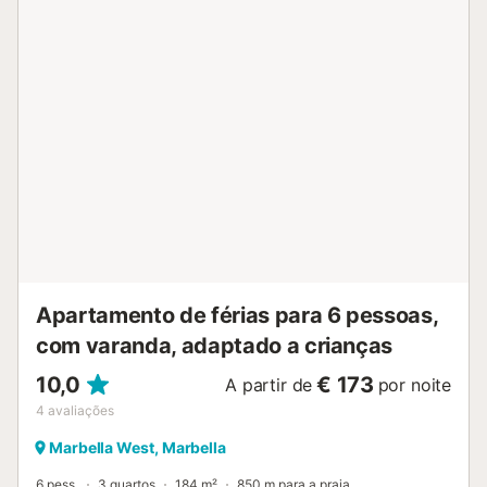
permitidos na propriedade. Toalhas de praia estão
disponíveis para vosso conforto. Existem equipamentos de
gravação de vídeo e áudio nas áreas comuns do edifício....
Apartamento de férias para 6 pessoas,
com varanda, adaptado a crianças
10,0
€ 173
A partir de
por noite
4
avaliações
Marbella West, Marbella
6 pess.
3 quartos
184 m²
850 m para a praia