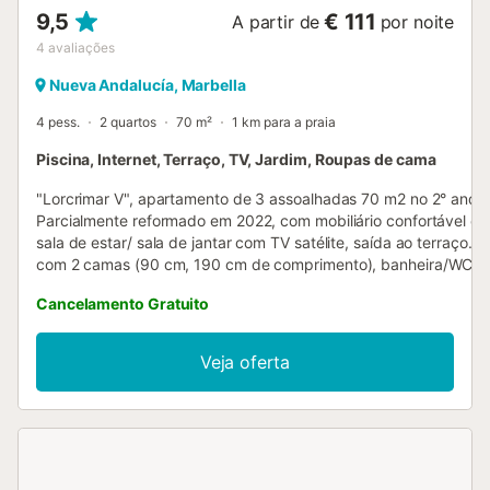
9,5
€ 111
A partir de
por noite
4
avaliações
Nueva Andalucía, Marbella
4 pess.
2 quartos
70 m²
1 km para a praia
Piscina, Internet, Terraço, TV, Jardim, Roupas de cama
"Lorcrimar V", apartamento de 3 assoalhadas 70 m2 no 2° andar
Parcialmente reformado em 2022, com mobiliário confortável e b
sala de estar/ sala de jantar com TV satélite, saída ao terraço. 1
com 2 camas (90 cm, 190 cm de comprimento), banheira/WC e
duplo (privado). 1 quarto com 1 cama dupla (160 cm, 190 cm d
Cancelamento Gratuito
comprimento), duche/WC. Cozinha (forno, 4 placas de vitrocerâ
chaleira, microondas, congelador, máquina de café eléctrica).
opção de aquecimento. Terraço grande 70 m2. Móveis de terraç
Veja oferta
à piscina e ao jardim. O alojamento dispõe de: máquina de lavar
secadora, cadeirão para crianças, cama para crianças, secador
cabelo. Internet (Sem fio/ Wireless LAN [WLAN], grátis). Adequ
famílias. VUT/MA/50186
ESFCTU0000290410006069580000000000000000VUT/MA/50