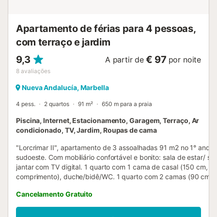
ao terraço, no entanto, a sua casa de banho é separada. O
apartamento beneficia de ar condicionado com contr...
Apartamento de férias para 4 pessoas,
com terraço e jardim
9,3
€ 97
A partir de
por noite
8
avaliações
Nueva Andalucía, Marbella
4 pess.
2 quartos
91 m²
650 m para a praia
Piscina, Internet, Estacionamento, Garagem, Terraço, Ar
condicionado, TV, Jardim, Roupas de cama
"Lorcrimar II", apartamento de 3 assoalhadas 91 m2 no 1° andar
sudoeste. Com mobiliário confortável e bonito: sala de estar/ sa
jantar com TV digital. 1 quarto com 1 cama de casal (150 cm, 
comprimento), duche/bidê/WC. 1 quarto com 2 camas (90 cm, 
de comprimento). Cozinha (forno, 4 placas de vitrocerâmica,
Cancelamento Gratuito
microondas, congelador). Banheira/bidê/WC. Ar condicionado, 
por ar quente. Terraço. Móveis de terraço. O alojamento dispõe 
máquina de lavar a roupa. Internet (Sem fio/ Wireless LAN [WLA