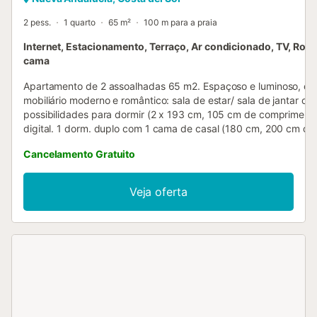
2 pess.
1 quarto
65 m²
100 m para a praia
Internet, Estacionamento, Terraço, Ar condicionado, TV, Rou
cama
Apartamento de 2 assoalhadas 65 m2. Espaçoso e luminoso, c
mobiliário moderno e romântico: sala de estar/ sala de jantar co
possibilidades para dormir (2 x 193 cm, 105 cm de comprimento
digital. 1 dorm. duplo com 1 cama de casal (180 cm, 200 cm de
comprimento). Cozinha (forno, Máquina de lavar loiçã 4 placas 
Cancelamento Gratuito
vitrocerâmica, torradeira, chaleira, microondas, congelador, má
café eléctrica, Cápsulas de café (Nespresso Dior) extra). Duch
lavabo duplo. Ar condicionado, calefação por ar quente. Terraç
Veja oferta
coberto. Móveis de terraço. Vista parcial ao mar e ao porto. O
alojamento dispõe de: máquina de lavar a roupa, ferro de passa
cadeirão para crianças, cama para crianças, secador de cabelo.
(Sem fio/ Wireless LAN [WLAN], grátis). VUT/MA/32057
ESFCTU0000290410003826470000000000000000VUT/MA/32