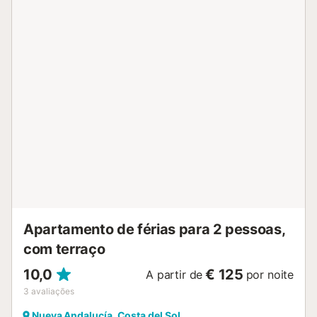
edifício dispõe de elevador. Tenham em atenção que
durante a vossa estadia podem existir restrições
governamentais ao uso da água, o que poderá limitar o
uso da água da torneira. Em caso de perda das chaves,
será cobrada uma taxa extra pelo serviço de substituição
e gestão....
Apartamento de férias para 2 pessoas,
com terraço
10,0
€ 125
A partir de
por noite
3
avaliações
Nueva Andalucía, Costa del Sol