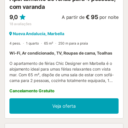
com varanda
9,0
€ 95
A partir de
por noite
18
avaliações
Nueva Andalucía, Marbella
4 pess.
1 quarto
65 m²
250 m para a praia
Wi-Fi, Ar condicionado, TV, Roupas de cama, Toalhas
O apartamento de férias Chic Designer em Marbella é o
alojamento ideal para umas férias relaxantes com vista
mar. Com 65 m², dispõe de uma sala de estar com sofá-
cama para 2 pessoas, cozinha totalmente equipada, 1
quarto com vista para a Costa del Sol e 1 casa de banho,
Cancelamento Gratuito
acomodando até 4 pessoas. Inclui Wi-Fi de alta velocidade
(adequado para videochamadas) com espaço de trabalho
dedicado, televisão, ar condicionado, máquina de lavar
Veja oferta
roupa e secadora. O apartamento oferece ainda uma
pequena varanda privativa. Os transportes públicos
encontram-se a curta distância a pé. Aceita-se um animal
de estimação. O imóvel tem acesso sem degraus e o