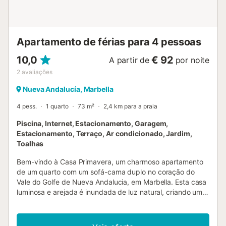
campos de golfe ficam a poucos minutos de carro. A praia
está a cerca de 2,5 km e chega-se em 5 minutos de carro.
Uma localização perfeita para relaxar ou desfrutar de
atividades, com praias, golf...
Apartamento de férias para 4 pessoas
10,0
€ 92
A partir de
por noite
2
avaliações
Nueva Andalucía, Marbella
4 pess.
1 quarto
73 m²
2,4 km para a praia
Piscina, Internet, Estacionamento, Garagem,
Estacionamento, Terraço, Ar condicionado, Jardim,
Toalhas
Bem-vindo à Casa Primavera, um charmoso apartamento
de um quarto com um sofá-cama duplo no coração do
Vale do Golfe de Nueva Andalucia, em Marbella. Esta casa
luminosa e arejada é inundada de luz natural, criando uma
atmosfera calorosa e convidativa, perfeita para golfistas e
casais que procuram uma escapadela romântica. A
decoração da Casa Primavera é fresca, com mobiliário