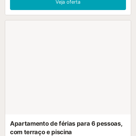
Veja oferta
grátis). Vaga de estacionamento nr 13. VUT/MA/35948
ESFCNT0000290410004777250000000000000000VUT/MA/35
Apartamento de férias para 6 pessoas,
com terraço e piscina