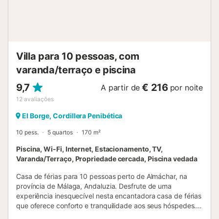
deslumbrantes sobre a Axarquía e as montanhas de
Málaga, aqui pode realmente absorver a magia da região
andaluza. Da mesma forma, tem vistas deslumbrantes
para a montanha a partir da varanda, onde pode desfrutar
de um copo de vinho durante o colorido pôr do sol. Os
supermercados, bem como uma seleção de restaurantes e
Villa para 10 pessoas, com
lojas, estão localizados no centro da cidade de Almáchar,
varanda/terraço e piscina
que fica a 4,7 km ou a 8 minutos de carro....
9,7
€ 216
A partir de
por noite
12
avaliações
El Borge, Cordillera Penibética
10 pess.
5 quartos
170 m²
Piscina, Wi-Fi, Internet, Estacionamento, TV,
Varanda/Terraço, Propriedade cercada, Piscina vedada
Casa de férias para 10 pessoas perto de Almáchar, na
província de Málaga, Andaluzia. Desfrute de uma
experiência inesquecível nesta encantadora casa de férias
que oferece conforto e tranquilidade aos seus hóspedes.
Com uma piscina privada rodeada por uma vedação de