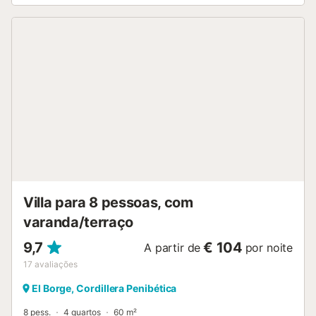
Villa para 8 pessoas, com
varanda/terraço
9,7
€ 104
A partir de
por noite
17
avaliações
El Borge, Cordillera Penibética
8 pess.
4 quartos
60 m²