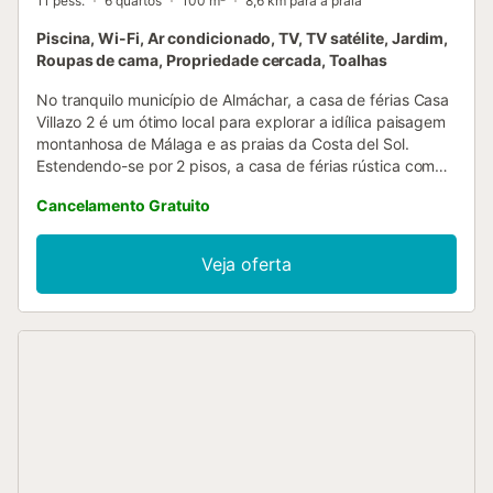
11 pess.
6 quartos
100 m²
8,6 km para a praia
Piscina, Wi-Fi, Ar condicionado, TV, TV satélite, Jardim,
Roupas de cama, Propriedade cercada, Toalhas
No tranquilo município de Almáchar, a casa de férias Casa
Villazo 2 é um ótimo local para explorar a idílica paisagem
montanhosa de Málaga e as praias da Costa del Sol.
Estendendo-se por 2 pisos, a casa de férias rústica com
decoração regional é composta por uma sala de estar com
Cancelamento Gratuito
um sofá-cama (para uma pessoa), uma área de jantar com
uma lareira acolhedora, uma cozinha bem equipada com
uma máquina de lavar louça, 6 quartos (2 com 2 camas
Veja oferta
individuais cada e um com uma cama individual), bem
como 2 casas de banho. A propriedade pode, portanto,
acomodar 12 pessoas. As comodidades adicionais incluem
Wi-Fi, ventoinhas, uma unidade de ar condicionado
quente/frio na sala de estar, uma máquina de lavar roupa e
uma televisão. No exterior, à sombra da varanda, partilhe
com os seus entes queridos refeições deliciosas, que
podem ser preparadas no seu barbecue. Tome banhos de
sol nas cadeiras reclináveis sob o céu limpo e dê um
mergulho refrescante na piscina. Com as suas vistas