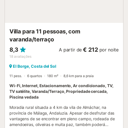
totalmente equipada e uma acolhedora sala de jantar para
partilhar momentos agradáveis em grupo. Além disso,
dispõe de outro quarto com cama de casal e uma casa de
banho com duche. O exterior da casa é simplesmente
espetacular. Um alpendre coberto com uma grande mesa
Villa para 11 pessoas, com
de jantar convida-o a desfrutar de refeições ao ar livre,
varanda/terraço
enquanto admira as impressionantes vistas panorâ...
8,3
€ 212
A partir de
por noite
18
avaliações
El Borge, Costa del Sol
11 pess.
6 quartos
180 m²
8,6 km para a praia
Wi-Fi, Internet, Estacionamento, Ar condicionado, TV,
TV satélite, Varanda/Terraço, Propriedade cercada,
Piscina vedada
Moradia rural situada a 4 km da vila de Almáchar, na
província de Málaga, Andaluzia. Apesar de desfrutar das
vantagens de se encontrar em pleno campo, rodeada de
amendoeiras, oliveiras e muita paz, também poderá