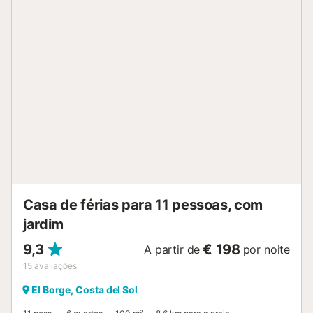
com eletrodomésticos e utensílios, perfeita para preparar
os seus pratos favoritos durante a estadia. No exterior,
espera-o uma zona ajardinada com piscina privada,
espreguiçadeiras, uma zona de sombra com sofás tipo
chill-out e um terraço coberto com mesa de jantar, ideal
para desfrutar de pequenos-almoços com vista para as
colinas ou jantares ao ar livre. A propriedade está rodeada
de natureza, oferecendo belas vistas da paisagem típica
andaluza e total privacidade. O acesso é possível através
de um caminho de terra batida de 400 metros....
Casa de férias para 11 pessoas, com
jardim
9,3
€ 198
A partir de
por noite
15
avaliações
El Borge, Costa del Sol