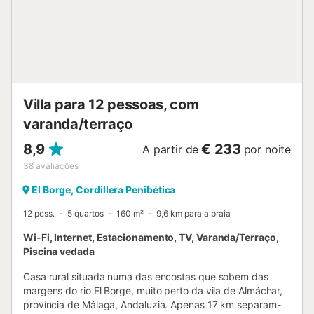
sobre a Axarquía e as montanhas de Málaga, aqui poderá
absorver verdadeiramente a magia da região andaluza. Os
supermercados, bem como uma seleção de restaurantes e
lojas, estão localizados no centro da cidade de Almáchar,
que fica a 4,7 km ou a 8 minutos de carro. Para explorar a
atmosfera animada dos passeios marítimos, lojas e as
praias de areia dourada da Costa del Sol, dirija-se à praia
Villa para 12 pessoas, com
de Rincón de la Victoria ou à Playa de Benajarafe, que
varanda/terraço
ficam a cerca de 1...
8,9
€ 233
A partir de
por noite
38
avaliações
El Borge, Cordillera Penibética
12 pess.
5 quartos
160 m²
9,6 km para a praia
Wi-Fi, Internet, Estacionamento, TV, Varanda/Terraço,
Piscina vedada
Casa rural situada numa das encostas que sobem das
margens do rio El Borge, muito perto da vila de Almáchar,
província de Málaga, Andaluzia. Apenas 17 km separam-