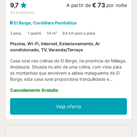
9,7
€ 73
A partir de
por noite
46
avaliações
El Borge, Cordillera Penibética
2 pess.
1 quarto
54 m²
9,4 km para a praia
Piscina, Wi-Fi, Internet, Estacionamento, Ar
condicionado, TV, Varanda/Terraço
Casa rural nas colinas de El Borge, na província de Málaga,
Andaluzia. Situada no alto de uma colina, com vista para
as montanhas que envolvem a aldeia malaguenha de El
Borge, esta casa rural proporciona tranquilidade e
relaxamento para quatro hóspedes. O seu cenário de
Cancelamento Gratuito
sonho permite acordar com o doce som dos pássaros e os
primeiros raios de sol que salpicam suavemente o
horizonte. Assim que chegar aqui, descobrirá como toda a
Veja oferta
família poderá desfrutar de umas férias verdadeiramente
regeneradoras, como se estivesse em casa. Pode aceder
à habitação tanto pela estrada MA-3114 (Moclinejo - El
Borge), através de um caminho de terra de cerca de 3,5
km, como pela estrada MA-3111 (Málaga - Comares),