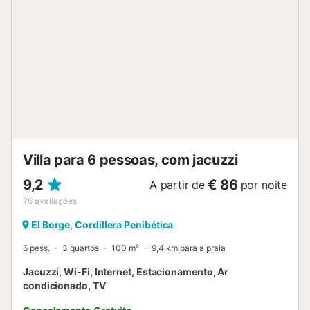
Tenham em conta que não são permitidos eventos na
propriedade. Um campo de ténis partilhado encontra-se a
15 minutos a pé. Existem 2 alarmes de vigilância com
câmaras, um na sala e outro no quarto, mas permanecem
desligados durante toda a estadia dos hóspedes....
Villa para 6 pessoas, com jacuzzi
9,2
€ 86
A partir de
por noite
76
avaliações
El Borge, Cordillera Penibética
6 pess.
3 quartos
100 m²
9,4 km para a praia
Jacuzzi, Wi-Fi, Internet, Estacionamento, Ar
condicionado, TV