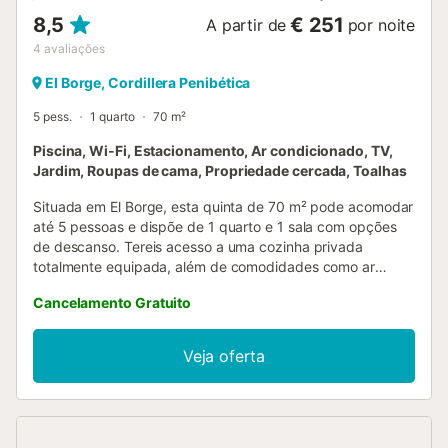
8,5
€ 251
A partir de
por noite
4
avaliações
El Borge, Cordillera Penibética
5 pess.
1 quarto
70 m²
Piscina, Wi-Fi, Estacionamento, Ar condicionado, TV,
Jardim, Roupas de cama, Propriedade cercada, Toalhas
Situada em El Borge, esta quinta de 70 m² pode acomodar
até 5 pessoas e dispõe de 1 quarto e 1 sala com opções
de descanso. Tereis acesso a uma cozinha privada
totalmente equipada, além de comodidades como ar
condicionado em toda a propriedade, TV, máquina de
Cancelamento Gratuito
lavar roupa e vistas para a montanha. Podem sair para o
exterior e desfrutar do vosso jardim privado e de 2
terraços cobertos, ideais para relaxar ou fazer refeições ao
Veja oferta
ar livre. A piscina privada exterior está disponível durante
todo o ano e também podem usar o barbecue privado
para cozinhar no exterior. Há estacionamento disponível
com 4 lugares partilhados na propriedade e mais lugares
partilhados na rua. Animais de estimação são permitidos.