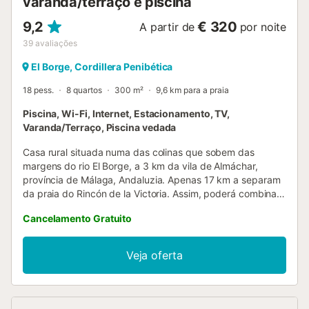
varanda/terraço e piscina
desejar usufruir de mais quartos, terá de pagar o va...
9,2
€ 320
A partir de
por noite
39
avaliações
El Borge, Cordillera Penibética
18 pess.
8 quartos
300 m²
9,6 km para a praia
Piscina, Wi-Fi, Internet, Estacionamento, TV,
Varanda/Terraço, Piscina vedada
Casa rural situada numa das colinas que sobem das
margens do rio El Borge, a 3 km da vila de Almáchar,
província de Málaga, Andaluzia. Apenas 17 km a separam
da praia do Rincón de la Victoria. Assim, poderá combinar
perfeitamente turismo de praia, numa autêntica vila
Cancelamento Gratuito
malaguenha, com turismo rural, nas montanhas de
Almáchar. A casa rural de dois pisos distingue-se pela
generosidade dos seus metros, com amplos espaços para
Veja oferta
que desfrute na companhia de um grande grupo de
familiares e amigos. Para tal, dispõe de oito quartos, um
com cama de casal, dois com três camas individuais e os
outros cinco com duas camas individuais cada um.