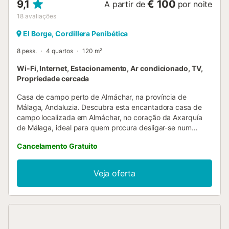
9,1
€ 100
A partir de
por noite
18
avaliações
El Borge, Cordillera Penibética
8 pess.
4 quartos
120 m²
Wi-Fi, Internet, Estacionamento, Ar condicionado, TV,
Propriedade cercada
Casa de campo perto de Almáchar, na província de
Málaga, Andaluzia. Descubra esta encantadora casa de
campo localizada em Almáchar, no coração da Axarquía
de Málaga, ideal para quem procura desligar-se num
ambiente natural e tranquilo. A casa oferece acomodação
Cancelamento Gratuito
para famílias e grupos de amigos graças aos seus quatro
quartos: um com cama de casal e três com duas camas de
solteiro cada. Todos os quartos estão equipados com ar
Veja oferta
condicionado, garantindo uma estadia confortável em
qualquer época do ano. A casa dispõe de duas casas de
banho completas, uma ampla sala de estar com tetos altos
em madeira, sofá, lareira e uma grande mesa de jantar de
estilo rústico. A cozinha aberta está totalmente equipada