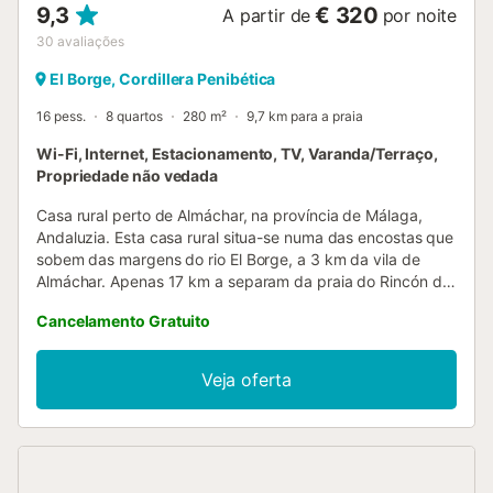
9,3
€ 320
A partir de
por noite
30
avaliações
El Borge, Cordillera Penibética
16 pess.
8 quartos
280 m²
9,7 km para a praia
Wi-Fi, Internet, Estacionamento, TV, Varanda/Terraço,
Propriedade não vedada
Casa rural perto de Almáchar, na província de Málaga,
Andaluzia. Esta casa rural situa-se numa das encostas que
sobem das margens do rio El Borge, a 3 km da vila de
Almáchar. Apenas 17 km a separam da praia do Rincón de
la Victoria. Assim, poderá combinar perfeitamente turismo
Cancelamento Gratuito
de praia, numa autêntica vila malaguenha, com turismo
rural, nas montanhas de Almáchar. A casa rural de dois
pisos destaca-se pela generosidade dos seus metros, com
Veja oferta
amplos espaços para que desfrute na companhia de um
grande grupo de familiares e amigos. Para isso, dispõe de
oito quartos, dois com uma cama de casal cada um e os
outros seis com duas camas individuais cada um. Além
disso, terá a possibilidade de adicionar uma cama extra