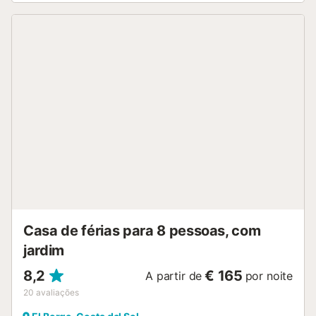
deles têm uma cama de casal cada um, e um conta ainda
com uma casa de banho privativa com poliban. No outro
quarto encontram-se duas camas individuais. Há outra
casa de banho com poliban à disposição dos hóspedes. A
luminosa sala de estar e jantar está mobilada e decorada
de forma confortável, e uma lareira que aquece todos os
quartos, além de uma TV satélite que transmite canais
alemães e holandeses. A ampla sala partilha espaço
também com a cozinha completamente equipada. A casa
rural está localizada dentro de uma quinta vedada, o que
assegura privacidade a todos os hóspedes da casa. O
espaçoso alpendre coberto apresenta uma agradável
zona de refeições exterior, enquanto, no jardim traseiro, se
encontra uma churrasqueira de tijolo. Na mesma área,
encontrará também uma charmosa piscina privada com
sistema de filtragem com clorador sal...
Casa de férias para 8 pessoas, com
jardim
8,2
€ 165
A partir de
por noite
20
avaliações