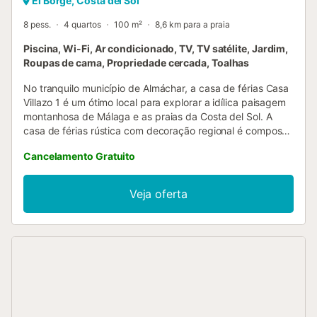
El Borge, Costa del Sol
8 pess.
4 quartos
100 m²
8,6 km para a praia
Piscina, Wi-Fi, Ar condicionado, TV, TV satélite, Jardim,
Roupas de cama, Propriedade cercada, Toalhas
No tranquilo município de Almáchar, a casa de férias Casa
Villazo 1 é um ótimo local para explorar a idílica paisagem
montanhosa de Málaga e as praias da Costa del Sol. A
casa de férias rústica com decoração regional é composta
por uma sala de estar, uma área de jantar com uma lareira
Cancelamento Gratuito
acolhedora e uma cozinha integrada e bem equipada com
uma máquina de lavar louça, 4 quartos (2 com 2 camas
individuais cada), bem como 2 casas de banho. A
Veja oferta
propriedade pode, portanto, acomodar 8 pessoas. As
comodidades adicionais incluem Wi-Fi, ventoinhas, uma
unidade de ar condicionado quente/frio na sala de estar,
uma máquina de lavar roupa e uma televisão. No exterior,
à sombra da varanda, partilhe com os seus entes queridos
refeições deliciosas, que podem ser preparadas no seu
churrasco e forno a lenha. Tome banhos de sol nas
cadeiras reclináveis sob o céu limpo e dê um mergulho
refrescante na piscina. Com as suas vistas deslumbrantes