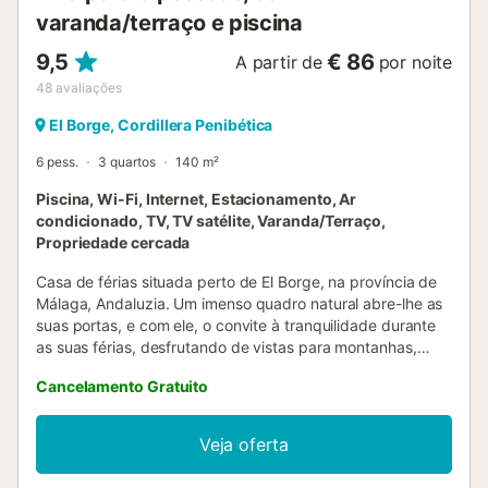
varanda/terraço e piscina
9,5
€ 86
A partir de
por noite
48
avaliações
El Borge, Cordillera Penibética
6 pess.
3 quartos
140 m²
Piscina, Wi-Fi, Internet, Estacionamento, Ar
condicionado, TV, TV satélite, Varanda/Terraço,
Propriedade cercada
Casa de férias situada perto de El Borge, na província de
Málaga, Andaluzia. Um imenso quadro natural abre-lhe as
suas portas, e com ele, o convite à tranquilidade durante
as suas férias, desfrutando de vistas para montanhas,
picos, aldeias… Esta evocativa casa situa-se nas colinas
Cancelamento Gratuito
da província de Málaga, a um quilómetro e 500 metros a
oeste da aldeia de El Borge. A sua posição proporciona o
local ideal para descansar e desfrutar de merecidos
Veja oferta
momentos de relaxamento. Esta casa de um piso pode
acomodar até 6 pessoas, pois dispõe de 3 quartos. Dois