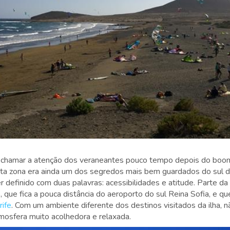
hamar a atenção dos veraneantes pouco tempo depois do boom tu
ta zona era ainda um dos segredos mais bem guardados do sul 
 definido com duas palavras: acessibilidades e atitude. Parte d
, que fica a pouca distância do aeroporto do sul Reina Sofia, e qu
rife
. Com um ambiente diferente dos destinos visitados da ilha, nã
mosfera muito acolhedora e relaxada.