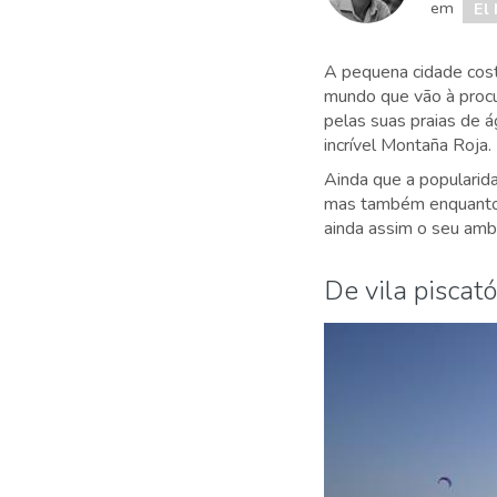
em
El
A pequena cidade cos
mundo que vão à procu
pelas suas praias de 
incrível Montaña Roja.
Ainda que a populari
mas também enquanto p
ainda assim o seu ambie
De vila piscató