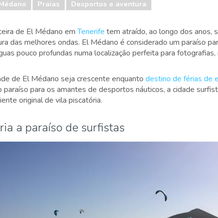
 Médano
Praias
Desportos e aventura
teira de El Médano em
Tenerife
tem atraído, ao longo dos anos, s
ra das melhores ondas. El Médano é considerado um paraíso par
águas pouco profundas numa localização perfeita para fotografias
dade de El Médano seja crescente enquanto
destino de férias de 
araíso para os amantes de desportos náuticos, a cidade surfis
nte original de vila piscatória.
ria a paraíso de surfistas