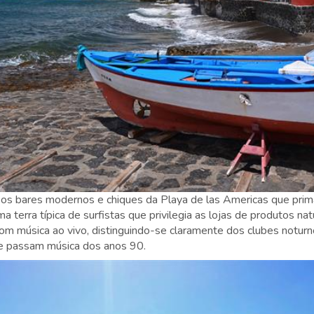
r os bares modernos e chiques da Playa de las Americas que pri
 terra típica de surfistas que privilegia as lojas de produtos nat
com música ao vivo, distinguindo-se claramente dos clubes noturn
e passam música dos anos 90.