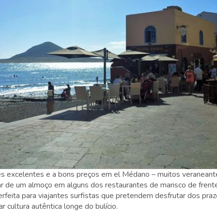
es excelentes e a bons preços em el Médano – muitos veraneante
ar de um almoço em alguns dos restaurantes de marisco de frente
feita para viajantes surfistas que pretendem desfrutar dos praze
r cultura autêntica longe do bulício.