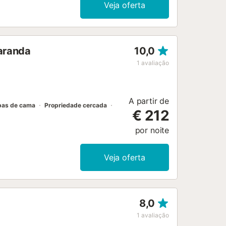
cedor (50 litros). Banheira/bidê/WC.
Veja oferta
terraço. O alojamento dispõe de:
grátis). Adequado para famílias.
02A...
varanda
10,0
1
avaliação
A partir de
pas de cama
Propriedade cercada
€ 212
por noite
Veja oferta
8,0
1
avaliação