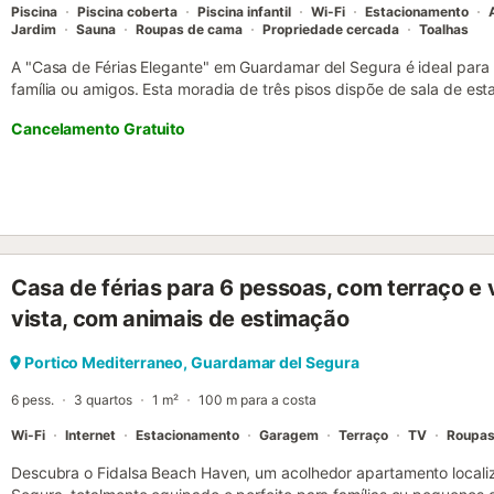
Piscina
Piscina coberta
Piscina infantil
Wi-Fi
Estacionamento
Jardim
Sauna
Roupas de cama
Propriedade cercada
Toalhas
A "Casa de Férias Elegante" em Guardamar del Segura é ideal para
família ou amigos. Esta moradia de três pisos dispõe de sala de es
máquina de lavar loiça, 3 quartos, 3 casas de banho e 3 WC adici
Cancelamento Gratuito
Um quarto e uma casa de banho situam-se no rés-do-chão. Entre 
(adequado para videochamadas), ar condicionado, máquina de lavar 
brinquedos para crianças. Têm ainda acesso a ginásio partilhado, 
comum. Desfrutem do vosso espaço exterior com jardim, mobiliário 
cobertos, varanda, parque infantil e duche exterior. A propriedade 
exterior partilhada e piscina para crianças. Existe piscina interior
de setembro devido ao clima quente. O restaurante mais próximo fi
Casa de férias para 6 pessoas, com terraço e 
supermercado a 570 m. Cafés e bares estão a 3 minutos de carro ou
Playa Centre encontra-se a 7 minutos de carro (2,7 km). Estacioname
vista, com animais de estimação
na rua. Animais de estimação não são permitidos. Roupa de cama e 
adicional. É exigida caução. Para estadias de inverno (novembro a 
Portico Mediterraneo, Guardamar del Segura
28 noites. Pa...
6 pess.
3 quartos
1 m²
100 m para a costa
Wi-Fi
Internet
Estacionamento
Garagem
Terraço
TV
Roupas
Descubra o Fidalsa Beach Haven, um acolhedor apartamento local