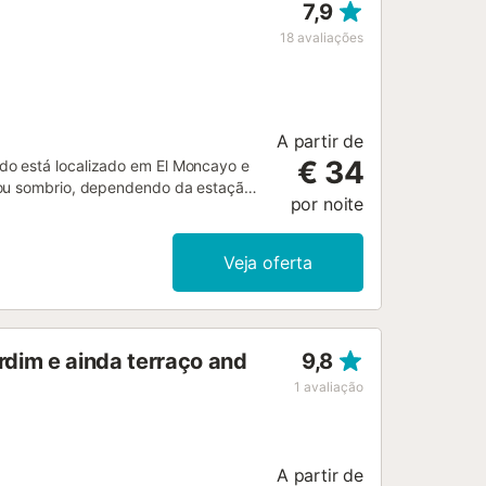
7,9
18
avaliações
A partir de
€ 34
do está localizado em El Moncayo e
o ou sombrio, dependendo da estação
por noite
um cenário parecido com um parque.
nutos a pé através do pinhal....
Veja oferta
rdim e ainda terraço and
9,8
1
avaliação
A partir de