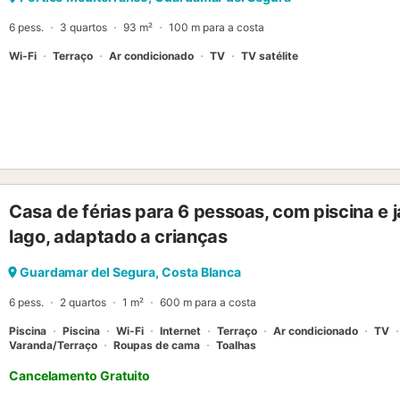
6 pess.
3 quartos
93 m²
100 m para a costa
Wi-Fi
Terraço
Ar condicionado
TV
TV satélite
Casa de férias para 6 pessoas, com piscina e j
lago, adaptado a crianças
Guardamar del Segura, Costa Blanca
6 pess.
2 quartos
1 m²
600 m para a costa
Piscina
Piscina
Wi-Fi
Internet
Terraço
Ar condicionado
TV
Varanda/Terraço
Roupas de cama
Toalhas
Cancelamento Gratuito