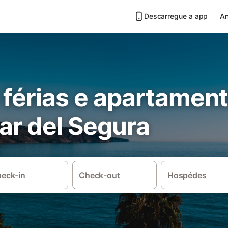
Descarregue a app
An
 férias e apartamen
r del Segura
eck-in
Check-out
Hospédes