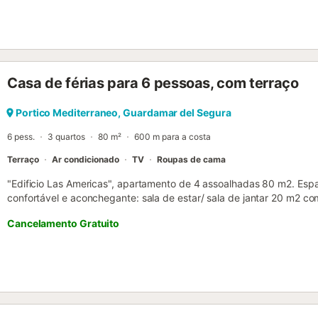
Casa de férias para 6 pessoas, com terraço
Portico Mediterraneo, Guardamar del Segura
6 pess.
3 quartos
80 m²
600 m para a costa
Terraço
Ar condicionado
TV
Roupas de cama
"Edificio Las Americas", apartamento de 4 assoalhadas 80 m2. Espa
confortável e aconchegante: sala de estar/ sala de jantar 20 m2 com
plano, DVD, ar condicionado e calefação a ar quente, saída ao ter
Cancelamento Gratuito
dupla (135 cm, 190 cm de comprimento), banheira/bidê/WC. 1 qua
cm de comprimento). 1 quarto 9 m2 com 2 camas (80 cm, 190 cm d
placas de vitrocerâmica, microondas, máquina de café eléctrica) c
Aquecedor (50 litros). Terraço grande. Móveis de terraço. O alojam
roupa. Por favor, a ter em conta: apartamento que dá para a rua.
somente ES. VT-441601A ESFCTU0000030570004897690000000