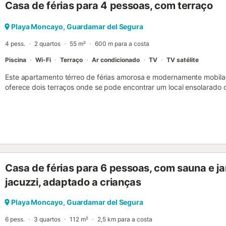
Casa de férias para 4 pessoas, com terraço
Playa Moncayo, Guardamar del Segura
4 pess.
2 quartos
55 m²
600 m para a costa
Piscina
Wi-Fi
Terraço
Ar condicionado
TV
TV satélite
Este apartamento térreo de férias amorosa e modernamente mobila
oferece dois terraços onde se pode encontrar um local ensolarad
do ano. O terraço traseiro tem acesso directo à área da piscina n
Uma ponte sobre a estrada leva directamente à praia, cerca de 7 mi
Casa de férias para 6 pessoas, com sauna e ja
jacuzzi, adaptado a crianças
Playa Moncayo, Guardamar del Segura
6 pess.
3 quartos
112 m²
2,5 km para a costa