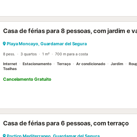
de vitrocerâmica, microondas, máquina de café eléctrica) com aque
Calefação elétrica. Terraço 20 m2 parcialmente coberto. Móveis de 
máquina de lavar a roupa. Internet (Sem fio/ Wireless LAN [WLAN], 
Permitido no máximo 1 animal de estimação/ cão pequeno. VT-4416
Casa de férias para 8 pessoas, com jardim e 
Playa Moncayo, Guardamar del Segura
8 pess.
3 quartos
1 m²
700 m para a costa
Internet
Estacionamento
Terraço
Ar condicionado
Jardim
Rou
Toalhas
Cancelamento Gratuito
Casa de férias para 6 pessoas, com terraço
Portico Mediterraneo, Guardamar del Segura